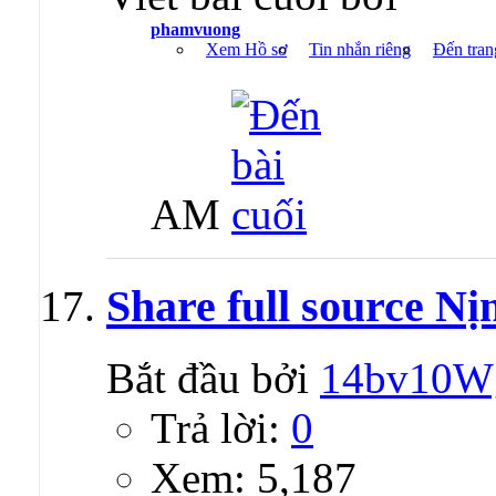
phamvuong
Xem Hồ sơ
Tin nhắn riêng
Đến tran
AM
Share full source Nị
Bắt đầu bởi
14bv10W
Trả lời:
0
Xem: 5,187