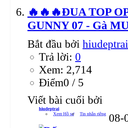
🔥🔥🔥ĐUA TOP O
GUNNY 07 - Gà MU
Bắt đầu bởi
hiudeptra
Trả lời:
0
Xem: 2,714
Ðiểm0 / 5
Viết bài cuối bởi
hiudeptrai
Xem Hồ sơ
Tin nhắn riêng
08-