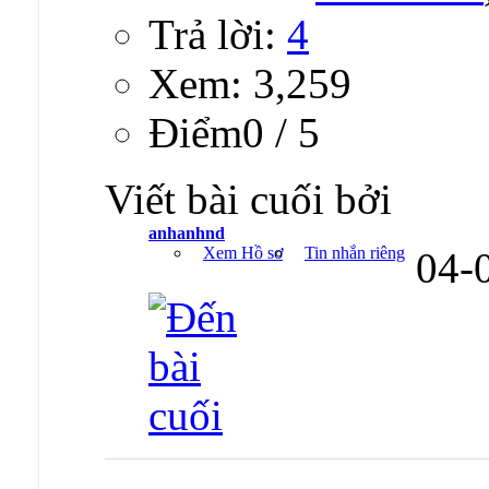
Trả lời:
4
Xem: 3,259
Ðiểm0 / 5
Viết bài cuối bởi
anhanhnd
Xem Hồ sơ
Tin nhắn riêng
04-