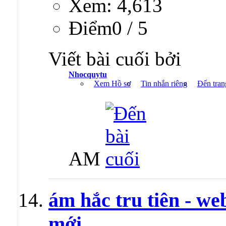
Xem: 4,613
Ðiểm0 / 5
Viết bài cuối bởi
Nhocquytu
Xem Hồ sơ
Tin nhắn riêng
Đến tran
AM
ám hắc tru tiên - we
mới