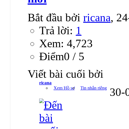
Bắt đầu bởi
ricana
, 2
Trả lời:
1
Xem: 4,723
Ðiểm0 / 5
Viết bài cuối bởi
ricana
Xem Hồ sơ
Tin nhắn riêng
30-