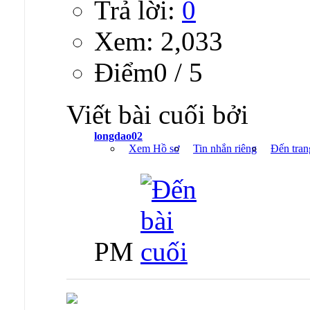
Trả lời:
0
Xem: 2,033
Ðiểm0 / 5
Viết bài cuối bởi
longdao02
Xem Hồ sơ
Tin nhắn riêng
Đến tran
PM