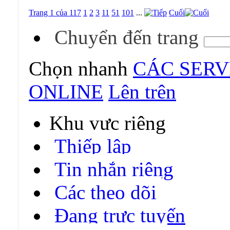
Trang 1 của 117
1
2
3
11
51
101
...
Cuối
Chuyển đến trang
Chọn nhanh
CÁC SERV
ONLINE
Lên trên
Khu vực riêng
Thiếp lập
Tin nhắn riêng
Các theo dõi
Đang trực tuyến