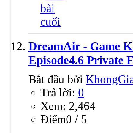
DreamAir - Game K
Episode4.6 Private 
Bắt đầu bởi
KhongGi
Trả lời:
0
Xem: 2,464
Ðiểm0 / 5