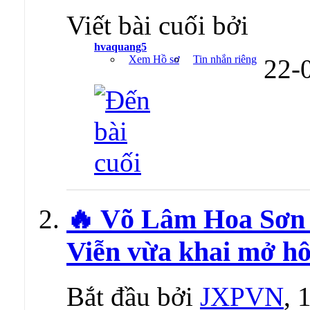
Viết bài cuối bởi
hvaquang5
Xem Hồ sơ
Tin nhắn riêng
22-
🔥 Võ Lâm Hoa Sơn 
Viễn vừa khai mở h
Bắt đầu bởi
JXPVN
, 