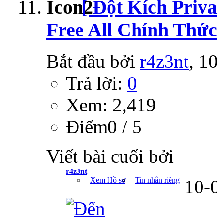
[ Đột Kích Priva
Free All Chính Thức
Bắt đầu bởi
r4z3nt
, 1
Trả lời:
0
Xem: 2,419
Ðiểm0 / 5
Viết bài cuối bởi
r4z3nt
Xem Hồ sơ
Tin nhắn riêng
10-