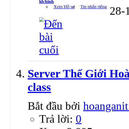
ldchinh
Xem Hồ sơ
Tin nhắn riêng
28-
Server Thế Giới Hoà
class
Bắt đầu bởi
hoangani
Trả lời:
0