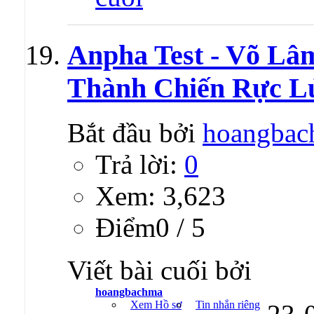
Anpha Test - Võ Lâ
Thành Chiến Rực L
Bắt đầu bởi
hoangbac
Trả lời:
0
Xem: 3,623
Ðiểm0 / 5
Viết bài cuối bởi
hoangbachma
Xem Hồ sơ
Tin nhắn riêng