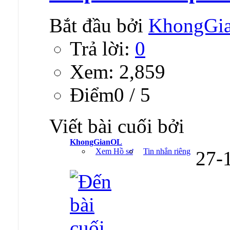
Bắt đầu bởi
KhongGi
Trả lời:
0
Xem: 2,859
Ðiểm0 / 5
Viết bài cuối bởi
KhongGianOL
Xem Hồ sơ
Tin nhắn riêng
27-