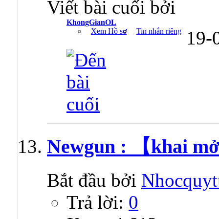
Viết bài cuối bởi
KhongGianOL
Xem Hồ sơ
Tin nhắn riêng
19-
Newgun : 【khai mở
Bắt đầu bởi
Nhocquyt
Trả lời:
0