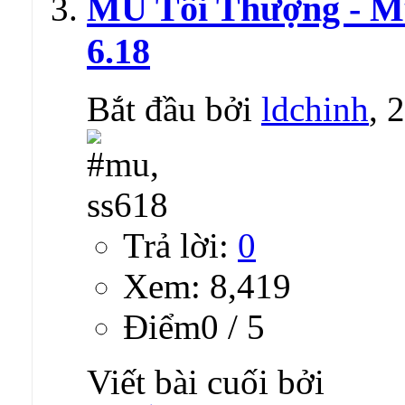
MU Tối Thượng - Mu
6.18
Bắt đầu bởi
ldchinh
, 
Trả lời:
0
Xem: 8,419
Ðiểm0 / 5
Viết bài cuối bởi