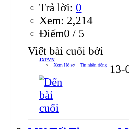
Trả lời:
0
Xem: 2,214
Ðiểm0 / 5
Viết bài cuối bởi
JXPVN
Xem Hồ sơ
Tin nhắn riêng
13-