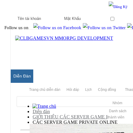
Hello & Welcome to our community.
Is this your first visit?
Ghi nhớ
Follow us on
Diễn Đàn
Trang chủ diễn đàn
Hỏi đáp
Lịch
Cộng đồng
Thao
Nhóm
Diễn đàn
Danh sách
GIỚI THIỆU CÁC SERVER GAME PRIVATE
thành viên
CÁC SERVER GAME PRIVATE ONLINE