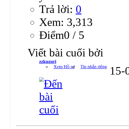
Trả lời:
0
Xem: 3,313
Ðiểm0 / 5
Viết bài cuối bởi
zzkuzuri
Xem Hồ sơ
Tin nhắn riêng
15-