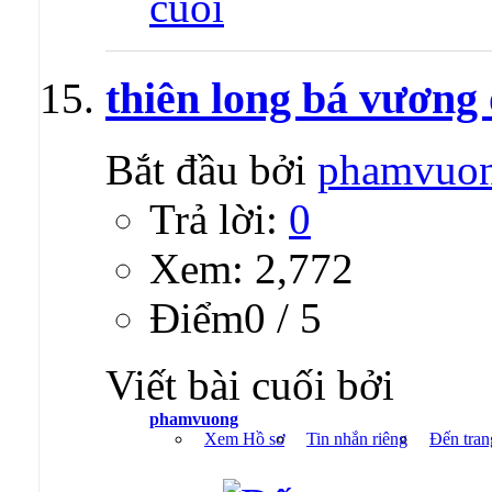
thiên long bá vương 
Bắt đầu bởi
phamvuo
Trả lời:
0
Xem: 2,772
Ðiểm0 / 5
Viết bài cuối bởi
phamvuong
Xem Hồ sơ
Tin nhắn riêng
Đến tran