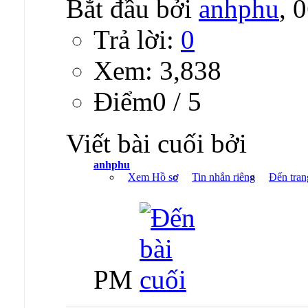
Bắt đầu bởi
anhphu
, 
Trả lời:
0
Xem: 3,838
Ðiểm0 / 5
Viết bài cuối bởi
anhphu
Xem Hồ sơ
Tin nhắn riêng
Đến tran
PM