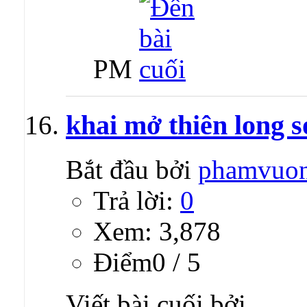
PM
khai mở thiên long s
Bắt đầu bởi
phamvuo
Trả lời:
0
Xem: 3,878
Ðiểm0 / 5
Viết bài cuối bởi