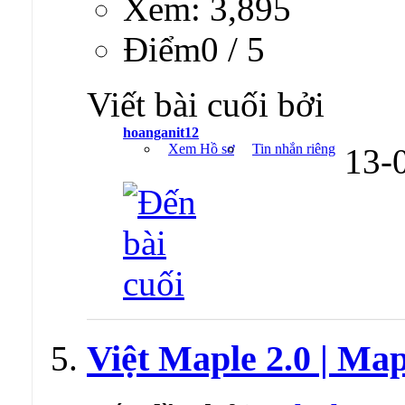
Xem: 3,895
Ðiểm0 / 5
Viết bài cuối bởi
hoanganit12
Xem Hồ sơ
Tin nhắn riêng
13-
Việt Maple 2.0 | Map