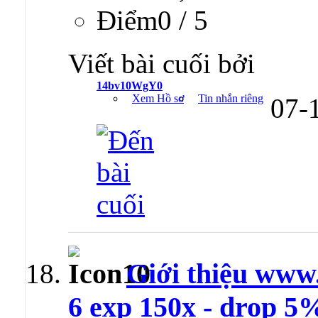
Ðiểm0 / 5
Viết bài cuối bởi
14bv10WgY0
Xem Hồ sơ
Tin nhắn riêng
07-
Giới thiệu www
6 exp 150x - drop 5