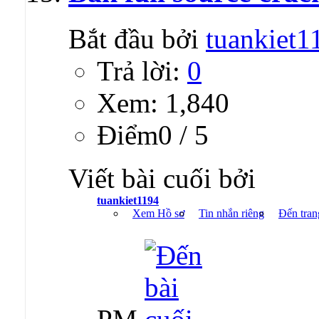
Bắt đầu bởi
tuankiet1
Trả lời:
0
Xem: 1,840
Ðiểm0 / 5
Viết bài cuối bởi
tuankiet1194
Xem Hồ sơ
Tin nhắn riêng
Đến tran