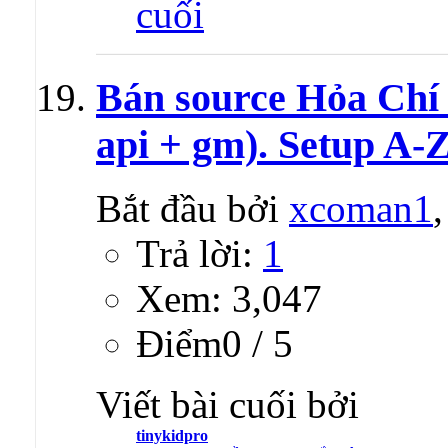
Bán source Hỏa Chí 2
api + gm). Setup A-
Bắt đầu bởi
xcoman1
Trả lời:
1
Xem: 3,047
Ðiểm0 / 5
Viết bài cuối bởi
tinykidpro