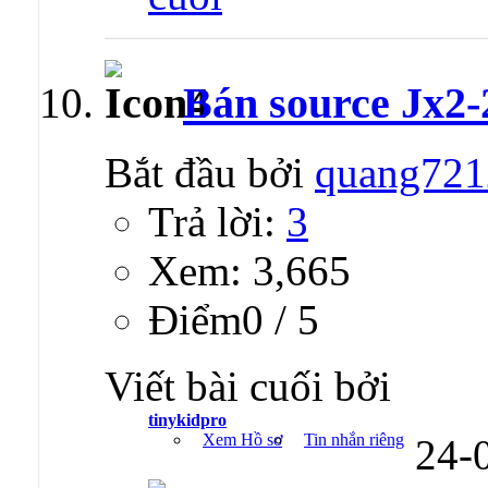
Bán source Jx2-
Bắt đầu bởi
quang721
Trả lời:
3
Xem: 3,665
Ðiểm0 / 5
Viết bài cuối bởi
tinykidpro
Xem Hồ sơ
Tin nhắn riêng
24-