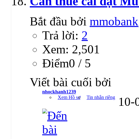
Cần thuê cài đặt Mu
Bắt đầu bởi
mmobank
Trả lời:
2
Xem: 2,501
Ðiểm0 / 5
Viết bài cuối bởi
nhockhanh1239
Xem Hồ sơ
Tin nhắn riêng
10-