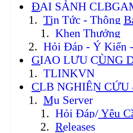
ĐẠI SẢNH CLBGA
Tin Tức - Thông B
Khen Thưởng
Hỏi Đáp - Ý Kiến 
GIAO LƯU CÙNG 
TLINKVN
CLB NGHIÊN CỨU
Mu Server
Hỏi Đáp/ Yêu C
Releases