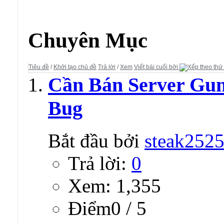
Diễn đàn:
Mua Bán - Rao Vặt
Chuyên Mục
Tiêu đề
/
Khởi tạo chủ đề
Trả lời
/
Xem
Viết bài cuối bởi
Cần Bán Server Gun
Bug
Bắt đầu bởi
steak252
Trả lời:
0
Xem: 1,355
Ðiểm0 / 5