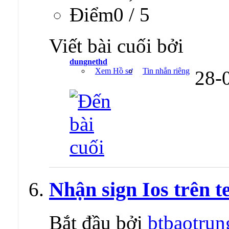
Ðiểm0 / 5
Viết bài cuối bởi
dungnethd
Xem Hồ sơ
Tin nhắn riêng
28-
Nhận sign Ios trên te
Bắt đầu bởi
btbaotrun