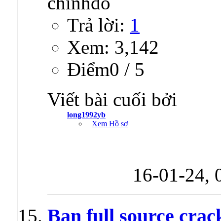
Trả lời:
1
Xem: 3,142
Ðiểm0 / 5
Viết bài cuối bởi
long1992yb
Xem Hồ sơ
16-01-24,
Ban full source crac