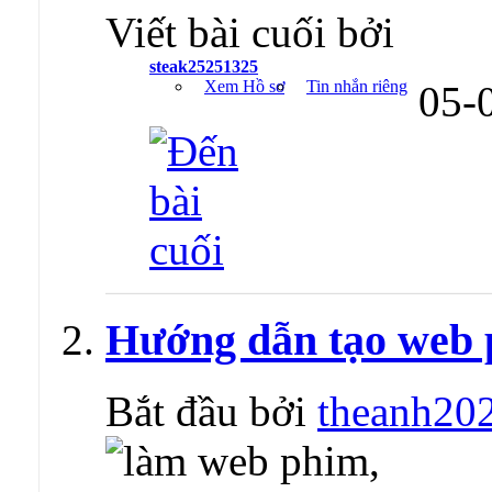
Viết bài cuối bởi
steak25251325
Xem Hồ sơ
Tin nhắn riêng
05-
Hướng dẫn tạo web 
Bắt đầu bởi
theanh20