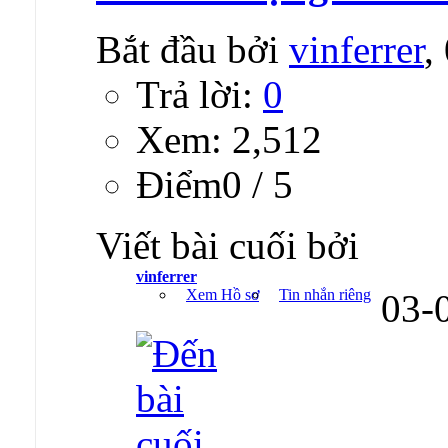
Bắt đầu bởi
vinferrer
,
Trả lời:
0
Xem: 2,512
Ðiểm0 / 5
Viết bài cuối bởi
vinferrer
Xem Hồ sơ
Tin nhắn riêng
03-