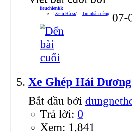
lieuchienkk
Xem Hồ sơ
Tin nhắn riêng
07-
Xe Ghép Hải Dương
Bắt đầu bởi
dungneth
Trả lời:
0
Xem: 1,841