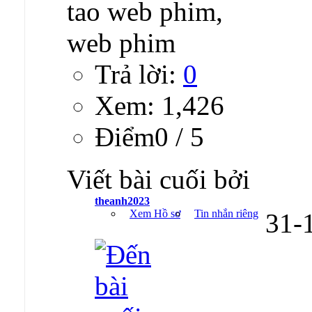
Trả lời:
0
Xem: 1,426
Ðiểm0 / 5
Viết bài cuối bởi
theanh2023
Xem Hồ sơ
Tin nhắn riêng
31-