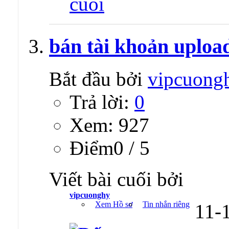
bán tài khoản upload
Bắt đầu bởi
vipcuong
Trả lời:
0
Xem: 927
Ðiểm0 / 5
Viết bài cuối bởi
vipcuonghy
Xem Hồ sơ
Tin nhắn riêng
11-