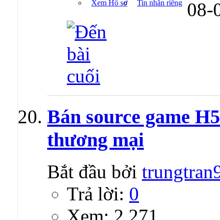
Xem Hồ sơ
Tin nhắn riêng
08-
Bán source game H5
thương mại
Bắt đầu bởi
trungtran
Trả lời:
0
Xem: 2,271