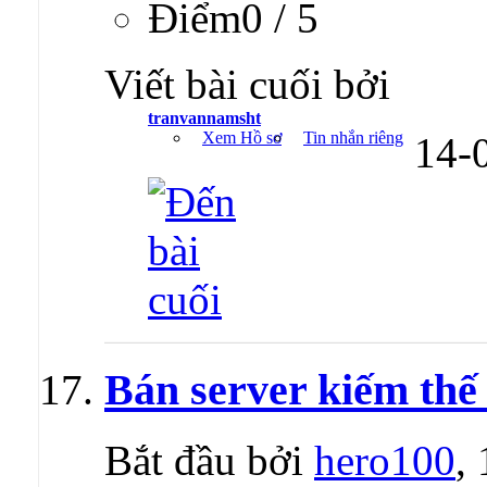
Ðiểm0 / 5
Viết bài cuối bởi
tranvannamsht
Xem Hồ sơ
Tin nhắn riêng
14-
Bán server kiếm thế
Bắt đầu bởi
hero100
,