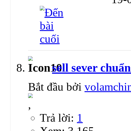
sell sever chuẩ
Bắt đầu bởi
volamchi
Trả lời:
1
Xem: 3,165