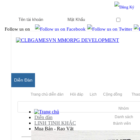
Hello & Welcome to our community.
Is this your first visit?
Ghi nhớ
Follow us on
Diễn Đàn
Trang chủ diễn đàn
Hỏi đáp
Lịch
Cộng đồng
Thao
Nhóm
Diễn đàn
Danh sách
LINH TINH KHÁC
thành viên
Mua Bán - Rao Vặt