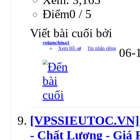
Ðiểm0 / 5
Viết bài cuối bởi
volamchina1
Xem Hồ sơ
Tin nhắn riêng
06-
[VPSSIEUTOC.VN] 
- Chất Lượng - Giá 