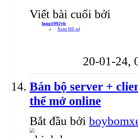
Viết bài cuối bởi
long1992yb
Xem Hồ sơ
20-01-24,
Bán bộ server + cli
thể mở online
Bắt đầu bởi
boybomx