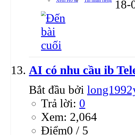
Xem Hồ sơ
Tin nhắn riêng
18-
AI có nhu cầu ib Tel
Bắt đầu bởi
long1992
Trả lời:
0
Xem: 2,064
Ðiểm0 / 5