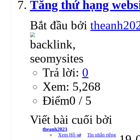
Tăng thứ hạng websi
Bắt đầu bởi
theanh20
Trả lời:
0
Xem: 5,268
Ðiểm0 / 5
Viết bài cuối bởi
theanh2023
Xem Hồ sơ
Tin nhắn riêng
19-