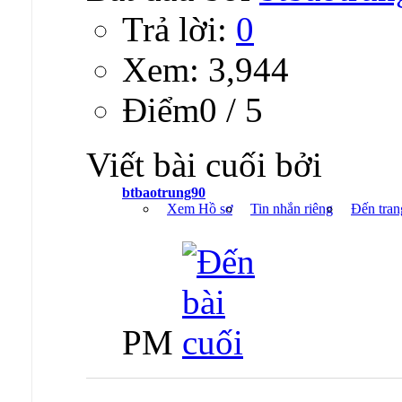
Trả lời:
0
Xem: 3,944
Ðiểm0 / 5
Viết bài cuối bởi
btbaotrung90
Xem Hồ sơ
Tin nhắn riêng
Đến tran
PM