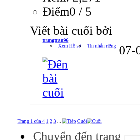
Ðiểm0 / 5
Viết bài cuối bởi
trungtran96
Xem Hồ sơ
Tin nhắn riêng
07-
Trang 1 của 4
1
2
3
...
Cuối
Chuyển đến trang