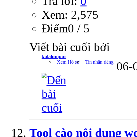
Trả lời:
0
Xem: 2,575
Ðiểm0 / 5
Viết bài cuối bởi
kulalumpur
Xem Hồ sơ
Tin nhắn riêng
06-
Tool cào nội dung we