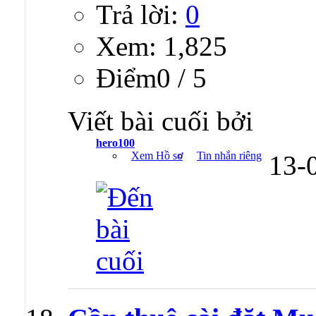
Trả lời:
0
Xem: 1,825
Ðiểm0 / 5
Viết bài cuối bởi
hero100
Xem Hồ sơ
Tin nhắn riêng
13-