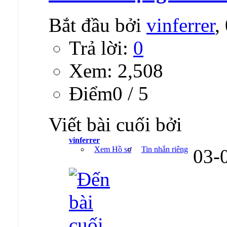
Bắt đầu bởi
vinferrer
,
Trả lời:
0
Xem: 2,508
Ðiểm0 / 5
Viết bài cuối bởi
vinferrer
Xem Hồ sơ
Tin nhắn riêng
03-