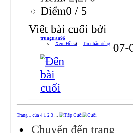
Ðiểm0 / 5
Viết bài cuối bởi
trungtran96
Xem Hồ sơ
Tin nhắn riêng
07-
Trang 1 của 4
1
2
3
...
Cuối
Chuyển đến trang