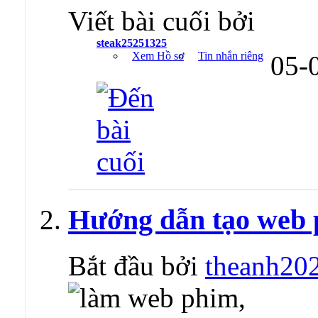
Viết bài cuối bởi
steak25251325
Xem Hồ sơ
Tin nhắn riêng
05-
Hướng dẫn tạo web 
Bắt đầu bởi
theanh20