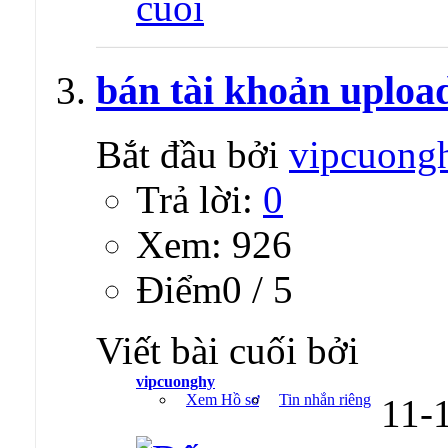
bán tài khoản upload
Bắt đầu bởi
vipcuong
Trả lời:
0
Xem: 926
Ðiểm0 / 5
Viết bài cuối bởi
vipcuonghy
Xem Hồ sơ
Tin nhắn riêng
11-