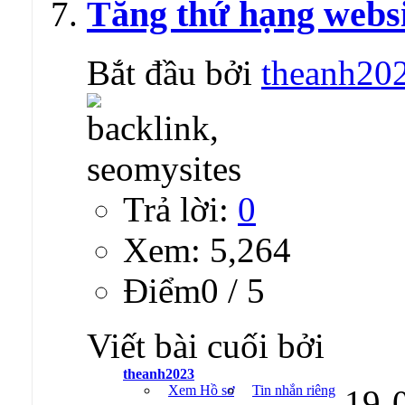
Tăng thứ hạng websi
Bắt đầu bởi
theanh20
Trả lời:
0
Xem: 5,264
Ðiểm0 / 5
Viết bài cuối bởi
theanh2023
Xem Hồ sơ
Tin nhắn riêng
19-