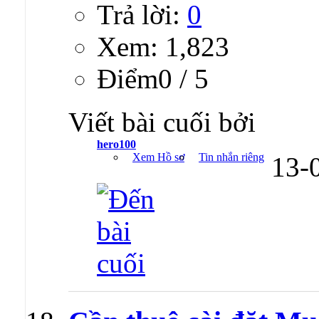
Trả lời:
0
Xem: 1,823
Ðiểm0 / 5
Viết bài cuối bởi
hero100
Xem Hồ sơ
Tin nhắn riêng
13-