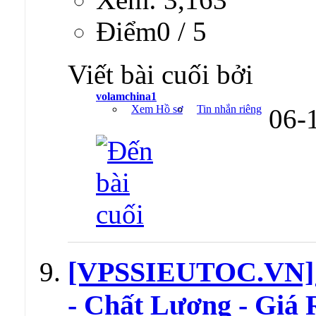
Ðiểm0 / 5
Viết bài cuối bởi
volamchina1
Xem Hồ sơ
Tin nhắn riêng
06-
[VPSSIEUTOC.VN] 
- Chất Lượng - Giá 