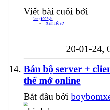
Viết bài cuối bởi
long1992yb
Xem Hồ sơ
20-01-24,
Bán bộ server + cli
thể mở online
Bắt đầu bởi
boybomx