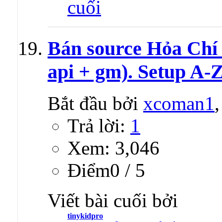
Bán source Hỏa Chí 2
api + gm). Setup A-
Bắt đầu bởi
xcoman1
Trả lời:
1
Xem: 3,046
Ðiểm0 / 5
Viết bài cuối bởi
tinykidpro