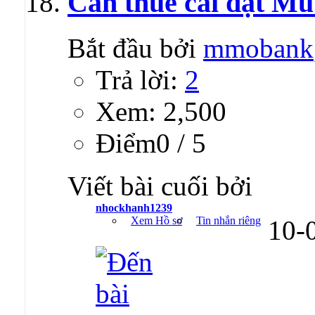
Cần thuê cài đặt Mu
Bắt đầu bởi
mmobank
Trả lời:
2
Xem: 2,500
Ðiểm0 / 5
Viết bài cuối bởi
nhockhanh1239
Xem Hồ sơ
Tin nhắn riêng
10-