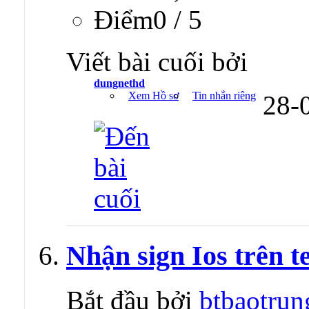
Ðiểm0 / 5
Viết bài cuối bởi
dungnethd
Xem Hồ sơ
Tin nhắn riêng
28-
Nhận sign Ios trên te
Bắt đầu bởi
btbaotrun