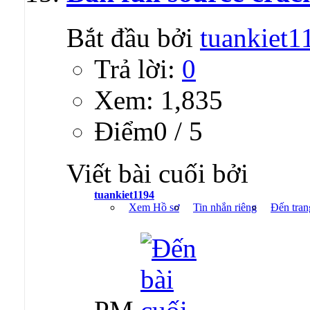
Bắt đầu bởi
tuankiet1
Trả lời:
0
Xem: 1,835
Ðiểm0 / 5
Viết bài cuối bởi
tuankiet1194
Xem Hồ sơ
Tin nhắn riêng
Đến tran