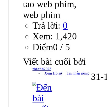
Trả lời:
0
Xem: 1,420
Ðiểm0 / 5
Viết bài cuối bởi
theanh2023
Xem Hồ sơ
Tin nhắn riêng
31-