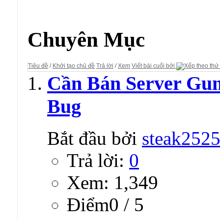
Diễn đàn:
Mua Bán - Rao Vặt
Chuyên Mục
Tiêu đề
/
Khởi tạo chủ đề
Trả lời
/
Xem
Viết bài cuối bởi
Cần Bán Server Gun
Bug
Bắt đầu bởi
steak252
Trả lời:
0
Xem: 1,349
Ðiểm0 / 5