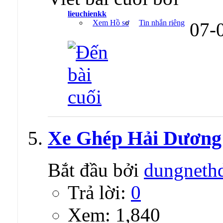
lieuchienkk
Xem Hồ sơ
Tin nhắn riêng
07-
Xe Ghép Hải Dương
Bắt đầu bởi
dungneth
Trả lời:
0
Xem: 1,840