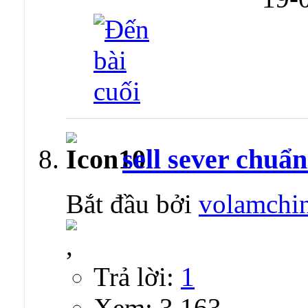
sell sever chuẩ
Bắt đầu bởi
volamchi
Trả lời:
1
Xem: 3,163