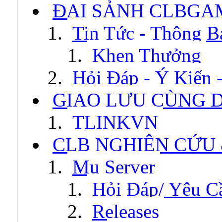
ĐẠI SẢNH CLBGA
Tin Tức - Thông B
Khen Thưởng
Hỏi Đáp - Ý Kiến 
GIAO LƯU CÙNG 
TLINKVN
CLB NGHIÊN CỨU
Mu Server
Hỏi Đáp/ Yêu C
Releases