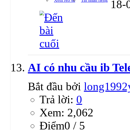
Xem Hồ sơ
Tin nhắn riêng
18-
AI có nhu cầu ib Tel
Bắt đầu bởi
long1992
Trả lời:
0
Xem: 2,062
Ðiểm0 / 5