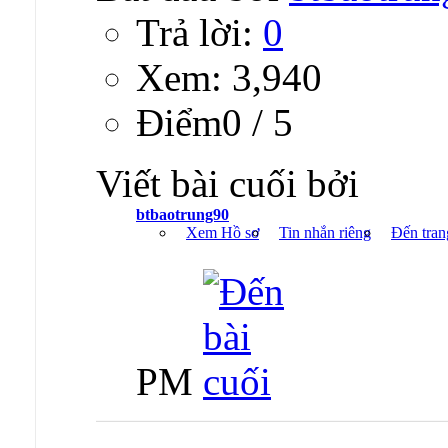
Trả lời:
0
Xem: 3,940
Ðiểm0 / 5
Viết bài cuối bởi
btbaotrung90
Xem Hồ sơ
Tin nhắn riêng
Đến tran
PM