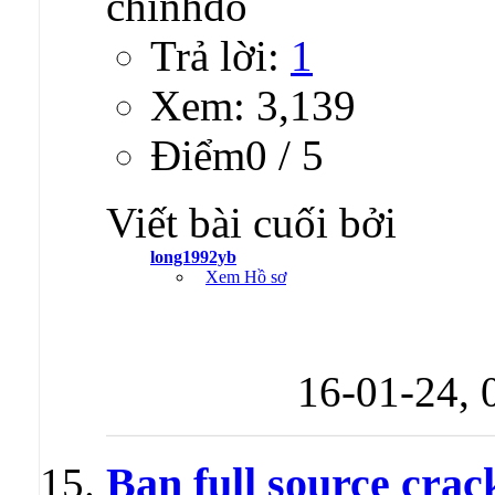
Trả lời:
1
Xem: 3,139
Ðiểm0 / 5
Viết bài cuối bởi
long1992yb
Xem Hồ sơ
16-01-24,
Ban full source crac