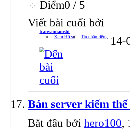
Ðiểm0 / 5
Viết bài cuối bởi
tranvannamsht
Xem Hồ sơ
Tin nhắn riêng
14-
Bán server kiếm thế
Bắt đầu bởi
hero100
,