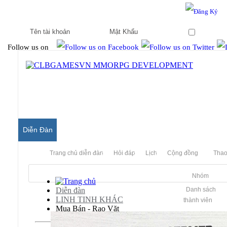
Hello & Welcome to our community.
Is this your first visit?
Ghi nhớ
Follow us on
Diễn Đàn
Trang chủ diễn đàn
Hỏi đáp
Lịch
Cộng đồng
Thao
Nhóm
Diễn đàn
Danh sách
LINH TINH KHÁC
thành viên
Mua Bán - Rao Vặt