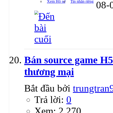
Xem Hồ sơ
Tin nhắn riêng
08-
Bán source game H5
thương mại
Bắt đầu bởi
trungtran
Trả lời:
0
Xem: 2,270