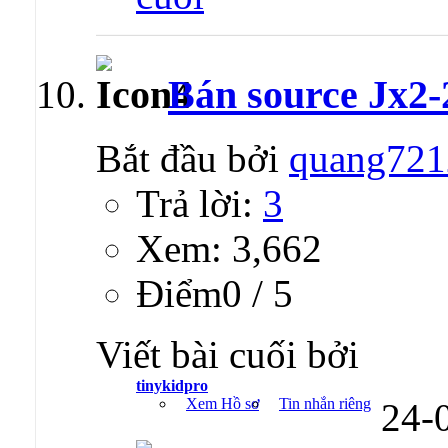
Bán source Jx2-
Bắt đầu bởi
quang721
Trả lời:
3
Xem: 3,662
Ðiểm0 / 5
Viết bài cuối bởi
tinykidpro
Xem Hồ sơ
Tin nhắn riêng
24-