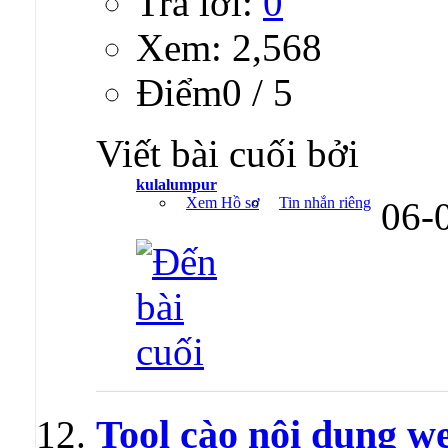
Trả lời:
0
Xem: 2,568
Ðiểm0 / 5
Viết bài cuối bởi
kulalumpur
Xem Hồ sơ
Tin nhắn riêng
06-
Tool cào nội dung we