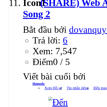
(SHARE) Web A
Song 2
Bắt đầu bởi
dovanquy
Trả lời:
6
Xem: 7,547
Ðiểm0 / 5
Viết bài cuối bởi
thmodz
Xem Hồ sơ
Tin nhắn riêng
Đến tran