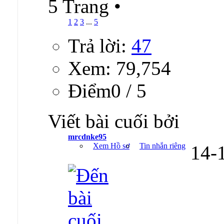
5 Trang
•
1
2
3
...
5
Trả lời:
47
Xem: 79,754
Ðiểm0 / 5
Viết bài cuối bởi
mrcdnke95
Xem Hồ sơ
Tin nhắn riêng
14-