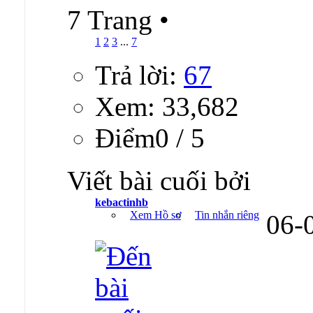
7 Trang
•
1
2
3
...
7
Trả lời:
67
Xem: 33,682
Ðiểm0 / 5
Viết bài cuối bởi
kebactinhb
Xem Hồ sơ
Tin nhắn riêng
06-