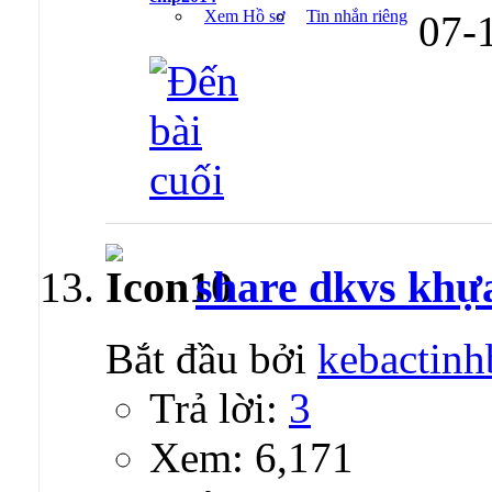
Xem Hồ sơ
Tin nhắn riêng
07-
share dkvs khự
Bắt đầu bởi
kebactinh
Trả lời:
3
Xem: 6,171