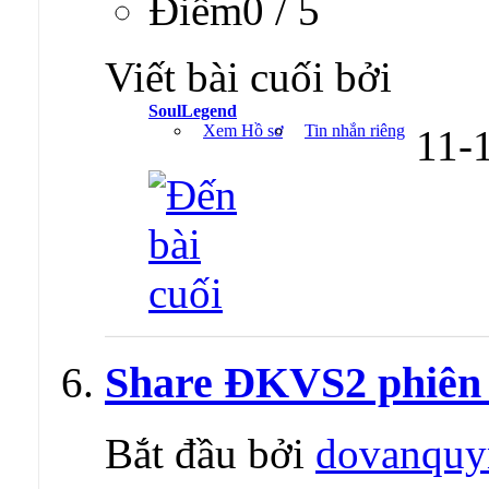
Ðiểm0 / 5
Viết bài cuối bởi
SoulLegend
Xem Hồ sơ
Tin nhắn riêng
11-
Share ĐKVS2 phiên 
Bắt đầu bởi
dovanquy