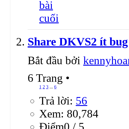
Share DKVS2 ít bug
Bắt đầu bởi
kennyhoa
6 Trang
•
1
2
3
...
6
Trả lời:
56
Xem: 80,784
Ðiểm0 / 5