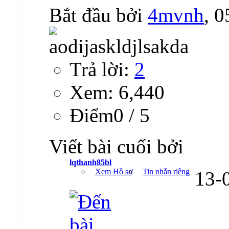
Bắt đầu bởi
4mvnh
, 
Trả lời:
2
Xem: 6,440
Ðiểm0 / 5
Viết bài cuối bởi
lqthanh85bl
Xem Hồ sơ
Tin nhắn riêng
13-