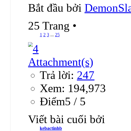
Bắt đầu bởi
DemonSla
25 Trang
•
1
2
3
...
25
Trả lời:
247
Xem: 194,973
Ðiểm5 / 5
Viết bài cuối bởi
kebactinhb