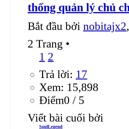
thống quản lý chủ c
Bắt đầu bởi
nobitajx2
2 Trang
•
1
2
Trả lời:
17
Xem: 15,898
Ðiểm0 / 5
Viết bài cuối bởi
SoulLegend