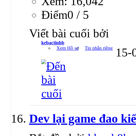
Xem: 16,042
Ðiểm0 / 5
Viết bài cuối bởi
kebactinhb
Xem Hồ sơ
Tin nhắn riêng
15-
Dev lại game đao ki