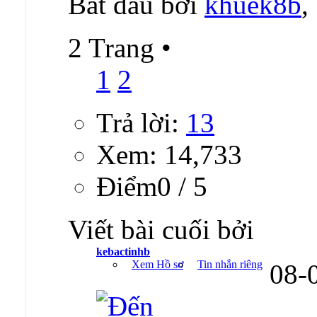
Bắt đầu bởi
khuek8b
,
2 Trang
•
1
2
Trả lời:
13
Xem: 14,733
Ðiểm0 / 5
Viết bài cuối bởi
kebactinhb
Xem Hồ sơ
Tin nhắn riêng
08-