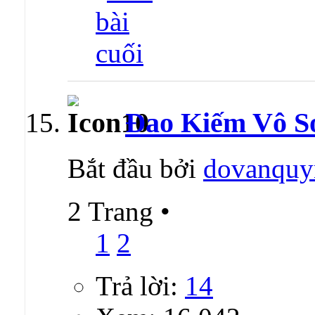
Đao Kiếm Vô S
Bắt đầu bởi
dovanquy
2 Trang
•
1
2
Trả lời:
14