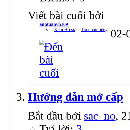
Viết bài cuối bởi
anhtuanvn169
Xem Hồ sơ
Tin nhắn riêng
02-
Hướng dẫn mở cấp
Bắt đầu bởi
sac_no
, 
Trả lời:
3