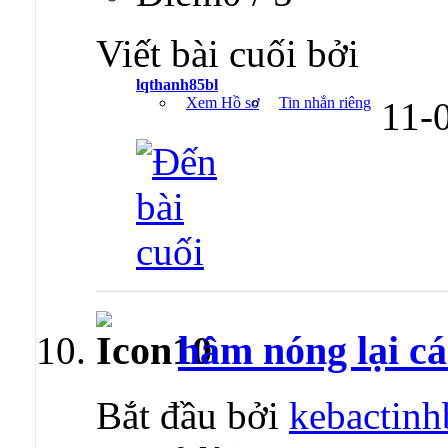
Viết bài cuối bởi
lqthanh85bl
Xem Hồ sơ
Tin nhắn riêng
11-
hâm nóng lại cá
Bắt đầu bởi
kebactinh