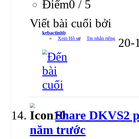
Ðiểm0 / 5
Viết bài cuối bởi
kebactinhb
Xem Hồ sơ
Tin nhắn riêng
20-
Share DKVS2 ph
năm trước