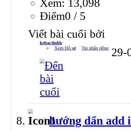
Xem: 13,098
Ðiểm0 / 5
Viết bài cuối bởi
kebactinhb
Xem Hồ sơ
Tin nhắn riêng
29-
hướng dẩn add 