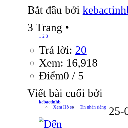
Bắt đầu bởi
kebactinh
3 Trang
•
1
2
3
Trả lời:
20
Xem: 16,918
Ðiểm0 / 5
Viết bài cuối bởi
kebactinhb
Xem Hồ sơ
Tin nhắn riêng
25-