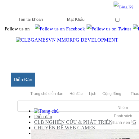
Hello & Welcome to our community.
Is this your first visit?
Ghi nhớ
Follow us on
Diễn Đàn
Trang chủ diễn đàn
Hỏi đáp
Lịch
Cộng đồng
Thao
Nhóm
Diễn đàn
Danh sách
CLB NGHIÊN CỨU & PHÁT TRIỂN MMORPG
thành viên
CHUYÊN ĐỀ WEB GAMES
Đao Kiếm Vô Song