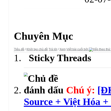
Diễn đàn:
Đao Kiếm Vô Song
Chuyên Mục
Tiêu đề
/
Khởi tạo chủ đề
Trả lời
/
Xem
Viết bài cuối bởi
Sticky Threads
Chú ý:
[Đ
Source + Việt Hóa 