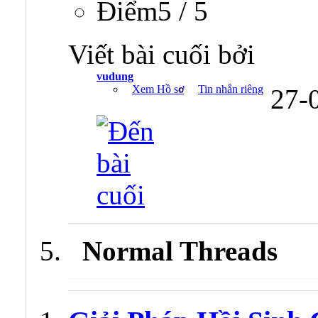
Ðiểm5 / 5
Viết bài cuối bởi
vudung
Xem Hồ sơ
Tin nhắn riêng
27-
Normal Threads