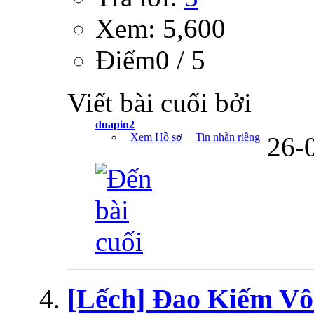
Xem: 5,600
Ðiểm0 / 5
Viết bài cuối bởi
duapin2
Xem Hồ sơ
Tin nhắn riêng
26-
[Lếch] Đao Kiếm Vô 