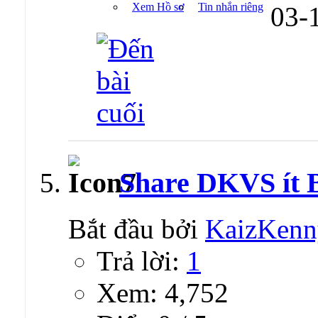
Xem Hồ sơ
Tin nhắn riêng
03-
Share DKVS ít 
Bắt đầu bởi
KaizKenn
Trả lời:
1
Xem: 4,752