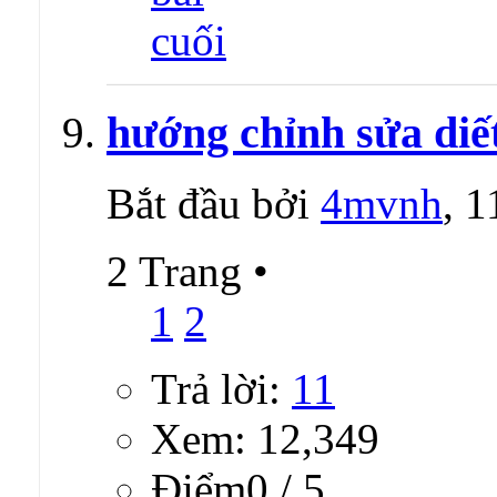
hướng chỉnh sửa diế
Bắt đầu bởi
4mvnh
, 
2 Trang
•
1
2
Trả lời:
11
Xem: 12,349
Ðiểm0 / 5