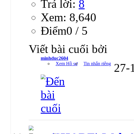
Trả lời:
8
Xem: 8,640
Ðiểm0 / 5
Viết bài cuối bởi
minhduc2604
Xem Hồ sơ
Tin nhắn riêng
27-