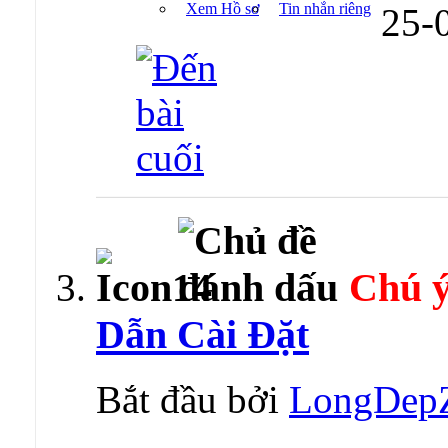
Xem Hồ sơ
Tin nhắn riêng
25-
Chú ý
Dẫn Cài Đặt
Bắt đầu bởi
LongDep