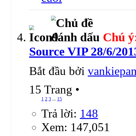
Chú ý
Source VIP 28/6/20
Bắt đầu bởi
vankiepan
15 Trang
•
1
2
3
...
15
Trả lời:
148
Xem: 147,051