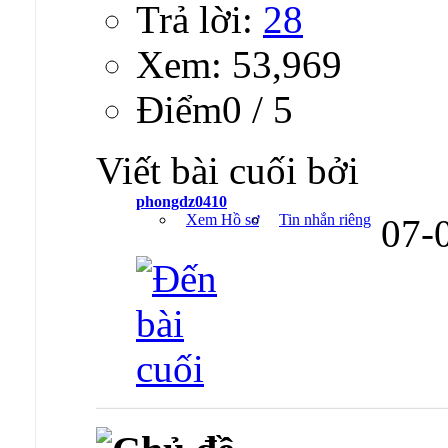
Trả lời:
28
Xem: 53,969
Ðiểm0 / 5
Viết bài cuối bởi
phongdz0410
Xem Hồ sơ
Tin nhắn riêng
07-