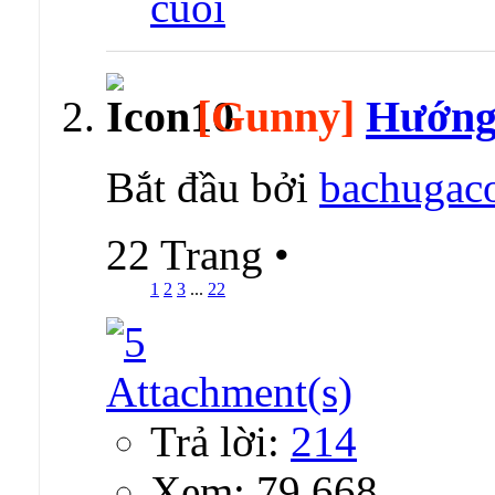
[Gunny]
Hướng 
Bắt đầu bởi
bachugac
22 Trang
•
1
2
3
...
22
Trả lời:
214
Xem: 79,668