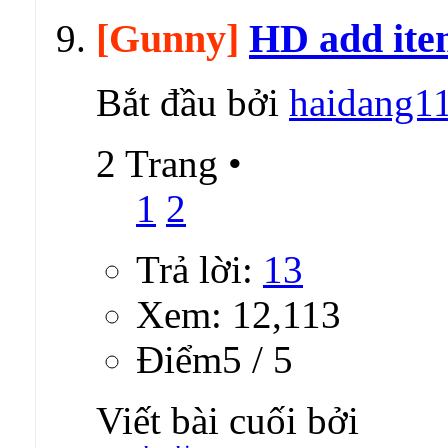
[Gunny]
HD add ite
Bắt đầu bởi
haidang1
2 Trang
•
1
2
Trả lời:
13
Xem: 12,113
Ðiểm5 / 5
Viết bài cuối bởi