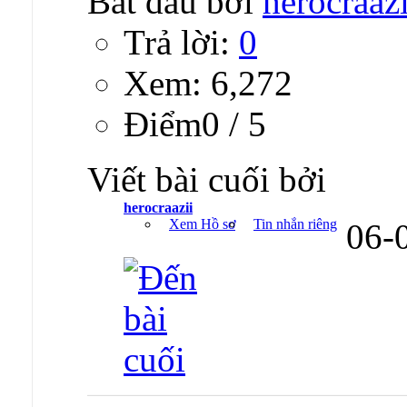
Bắt đầu bởi
herocraazi
Trả lời:
0
Xem: 6,272
Ðiểm0 / 5
Viết bài cuối bởi
herocraazii
Xem Hồ sơ
Tin nhắn riêng
06-