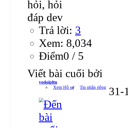
Trả lời:
3
Xem: 8,034
Ðiểm0 / 5
Viết bài cuối bởi
vodoipltn
Xem Hồ sơ
Tin nhắn riêng
31-