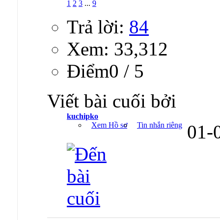
1
2
3
...
9
Trả lời:
84
Xem: 33,312
Ðiểm0 / 5
Viết bài cuối bởi
kuchipko
Xem Hồ sơ
Tin nhắn riêng
01-