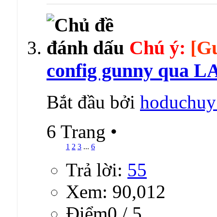
Chú ý:
[G
config gunny qua LA
Bắt đầu bởi
hoduchuy
6 Trang
•
1
2
3
...
6
Trả lời:
55
Xem: 90,012
Ðiểm0 / 5