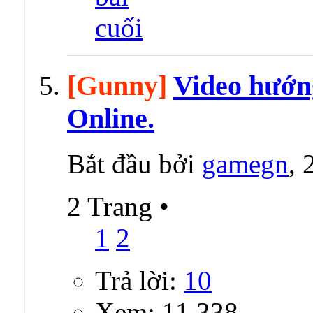
[Gunny]
Video hướn
Online.
Bắt đầu bởi
gamegn
,
2 Trang
•
1
2
Trả lời:
10
Xem: 11,338