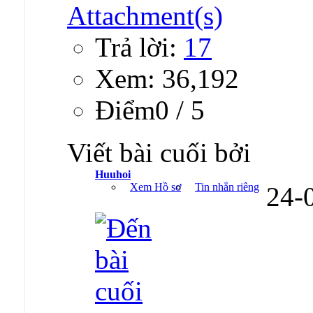
Trả lời:
17
Xem: 36,192
Ðiểm0 / 5
Viết bài cuối bởi
Huuhoi
Xem Hồ sơ
Tin nhắn riêng
24-