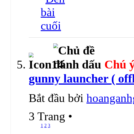
Chú ý
gunny launcher ( offl
Bắt đầu bởi
hoanganh
3 Trang
•
1
2
3