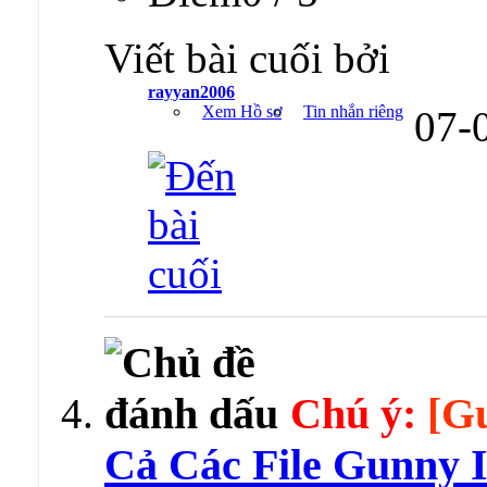
Viết bài cuối bởi
rayyan2006
Xem Hồ sơ
Tin nhắn riêng
07-
Chú ý:
[G
Cả Các File Gunny 