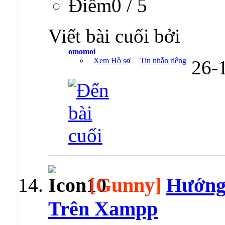
Ðiểm0 / 5
Viết bài cuối bởi
omomoi
Xem Hồ sơ
Tin nhắn riêng
26-
[Gunny]
Hướng
Trên Xampp