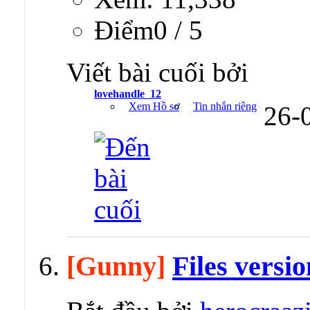
Ðiểm0 / 5
Viết bài cuối bởi
lovehandle_12
Xem Hồ sơ
Tin nhắn riêng
26-
[Gunny]
Files versio