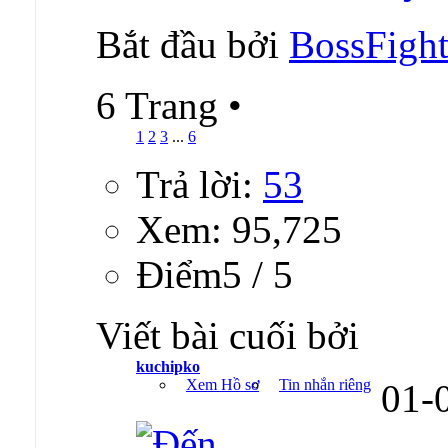
Bắt đầu bởi
BossFight
6 Trang
•
1
2
3
...
6
Trả lời:
53
Xem: 95,725
Ðiểm5 / 5
Viết bài cuối bởi
kuchipko
Xem Hồ sơ
Tin nhắn riêng
01-