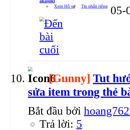
akasuki
Xem Hồ sơ
Tin nhắn riêng
05-
[Gunny]
Tut hư
sửa item trong thẻ b
Bắt đầu bởi
hoang762
Trả lời:
5