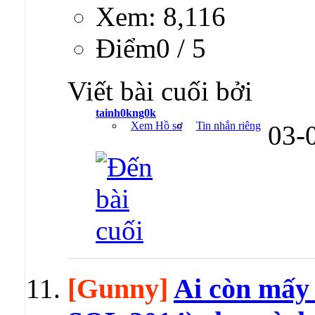
Xem: 8,116
Ðiểm0 / 5
Viết bài cuối bởi
tainh0kng0k
Xem Hồ sơ
Tin nhắn riêng
03-
[Gunny]
Ai còn mấy 