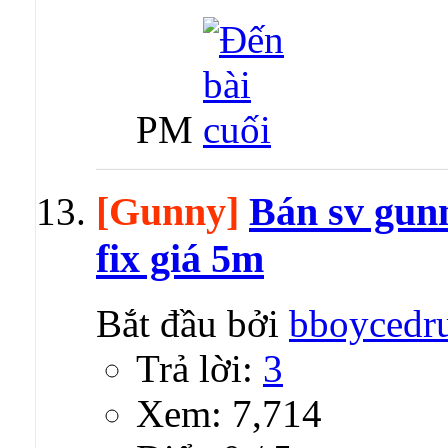
PM
[Gunny]
Bán sv gunn
fix giá 5m
Bắt đầu bởi
bboycedr
Trả lời:
3
Xem: 7,714