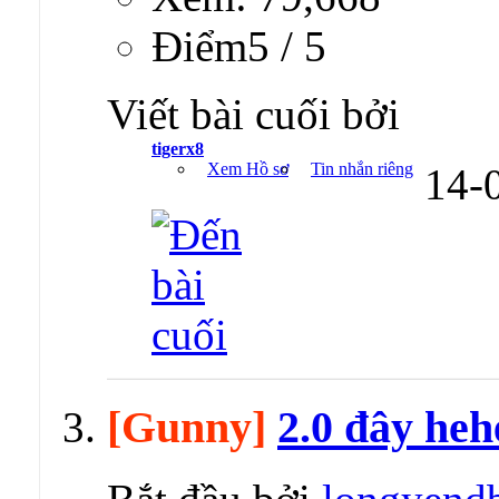
Ðiểm5 / 5
Viết bài cuối bởi
tigerx8
Xem Hồ sơ
Tin nhắn riêng
14-
[Gunny]
2.0 đây heh