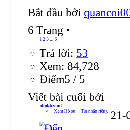
Bắt đầu bởi
quancoi0
6 Trang
•
1
2
3
...
6
Trả lời:
53
Xem: 84,728
Ðiểm5 / 5
Viết bài cuối bởi
nhokkzom2
Xem Hồ sơ
Tin nhắn riêng
21-