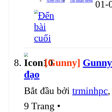
Xem Hồ sơ
Tin nhắn riêng
01-
[Gunny]
Gunny I
đạo
Bắt đầu bởi
trminhpc
9 Trang
•