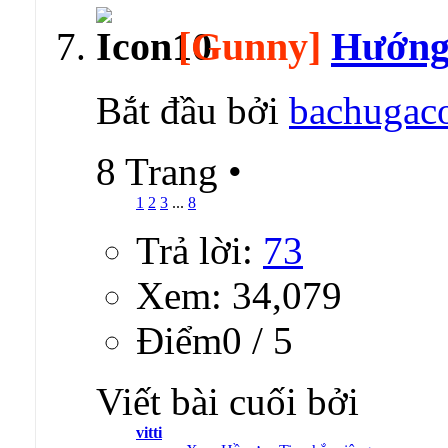
[Gunny]
Hướng 
Bắt đầu bởi
bachugac
8 Trang
•
1
2
3
...
8
Trả lời:
73
Xem: 34,079
Ðiểm0 / 5
Viết bài cuối bởi
vitti