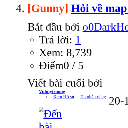
[Gunny]
Hỏi về map
Bắt đầu bởi
o0DarkH
Trả lời:
1
Xem: 8,739
Ðiểm0 / 5
Viết bài cuối bởi
Vuhuytruong
Xem Hồ sơ
Tin nhắn riêng
20-