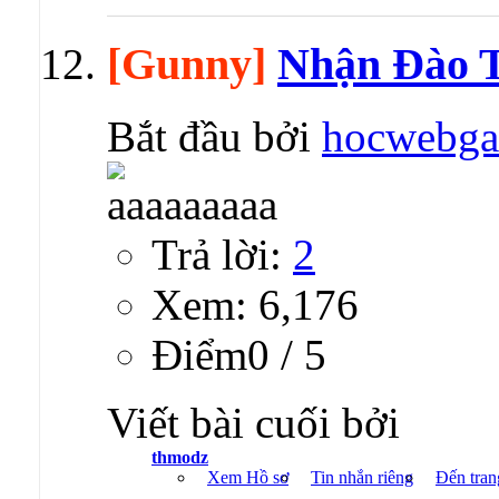
[Gunny]
Nhận Đào 
Bắt đầu bởi
hocwebg
Trả lời:
2
Xem: 6,176
Ðiểm0 / 5
Viết bài cuối bởi
thmodz
Xem Hồ sơ
Tin nhắn riêng
Đến tran