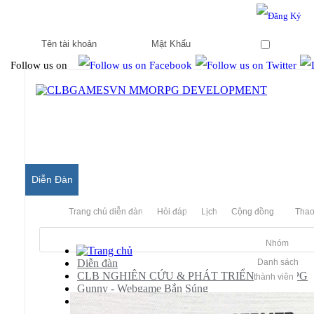
Hello & Welcome to our community.
Is this your first visit?
Ghi nhớ
Follow us on
Diễn Đàn
Trang chủ diễn đàn
Hỏi đáp
Lịch
Cộng đồng
Thao
Nhóm
Diễn đàn
Danh sách
CLB NGHIÊN CỨU & PHÁT TRIỂN MMORPG
thành viên
Gunny - Webgame Bắn Súng
Guides - Kho Lưu trữ