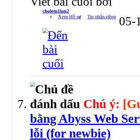
Viết bài cuối bởi
choiem1lan2
Xem Hồ sơ
Tin nhắn riêng
05-
Chú ý:
[G
bằng Abyss Web Ser
lỗi (for newbie)