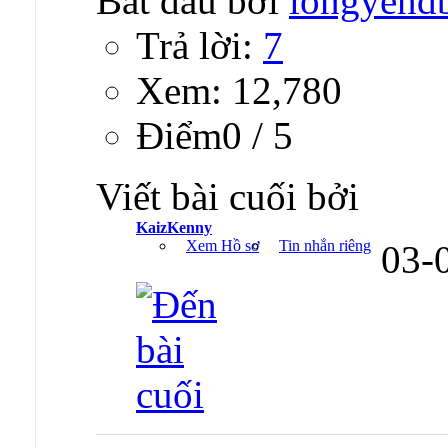
Bắt đầu bởi
longyend
Trả lời:
7
Xem: 12,780
Ðiểm0 / 5
Viết bài cuối bởi
KaizKenny
Xem Hồ sơ
Tin nhắn riêng
03-