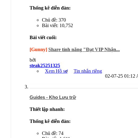
Thống kê diễn đàn:
Chủ đề: 370
Bài viết: 10,752
Bài viết cuối:
[Gunny]
Share tính năng "Đạt VIP Nhận...
bởi
steak25251325
Xem Hồ sơ
Tin nhắn riêng
02-07-25
01:12
Guides - Kho Lưu trữ
Thiết lập nhanh:
Thống kê diễn đàn:
Chủ đề: 74