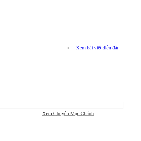
Xem bài viết diễn đàn
Sử Dụng
Ðánh Dấu Ðã Ðọc
Xem Chuyên Mục Chánh
Kiếm Trong Chuyên Mục