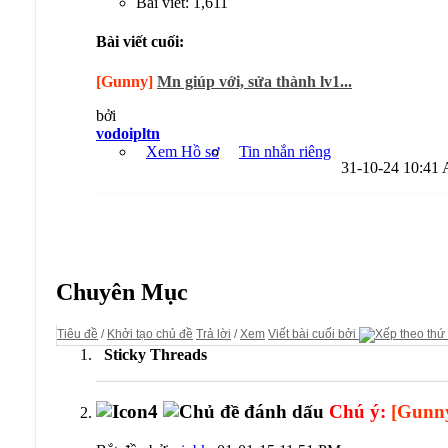
Bài viết: 1,611
Bài viết cuối:
[Gunny]
Mn giúp với, sửa thành lv1...
bởi
vodoipltn
Xem Hồ sơ
Tin nhắn riêng
31-10-24
10:41
Diễn đàn:
Gunny - Webgame Bắn Súng
Chuyên Mục
Tiêu đề
/
Khởi tạo chủ đề
Trả lời
/
Xem
Viết bài cuối bởi
Sticky Threads
Chú ý:
[Gunn