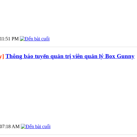
11:51 PM
y]
Thông báo tuyển quản trị viên quản lý Box Gunny
07:18 AM