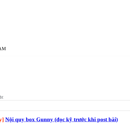
 AM
y]
Nội quy box Gunny (đọc kỹ trước khi post bài)