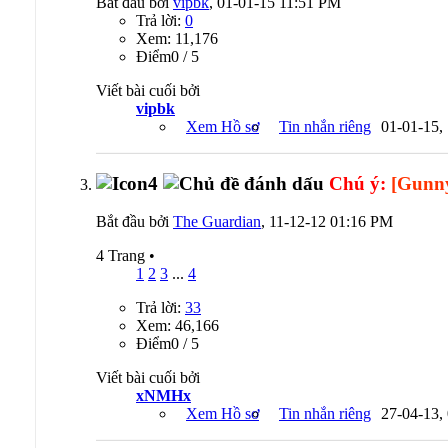
Bắt đầu bởi
vipbk
, 01-01-15 11:51 PM
Trả lời:
0
Xem: 11,176
Ðiểm0 / 5
Viết bài cuối bởi
vipbk
Xem Hồ sơ
Tin nhắn riêng
01-01-15,
Chú ý:
[Gunn
Bắt đầu bởi
The Guardian
, 11-12-12 01:16 PM
4 Trang
•
1
2
3
...
4
Trả lời:
33
Xem: 46,166
Ðiểm0 / 5
Viết bài cuối bởi
xNMHx
Xem Hồ sơ
Tin nhắn riêng
27-04-13,