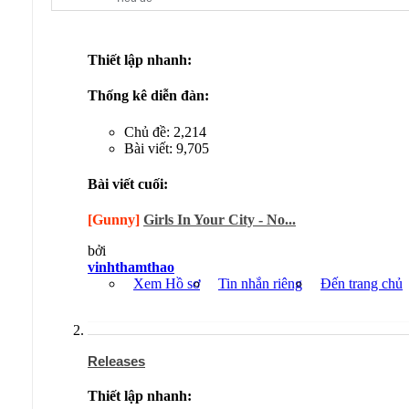
Thiết lập nhanh:
Thống kê diễn đàn:
Chủ đề: 2,214
Bài viết: 9,705
Bài viết cuối:
[Gunny]
Girls In Your City - No...
bởi
vinhthamthao
Xem Hồ sơ
Tin nhắn riêng
Đến trang chủ
Releases
Thiết lập nhanh: