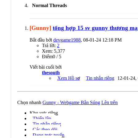
Normal Threads
[Gunny]
tổng hợp 15 sv gunny thương mạ
Bắt đầu bởi
devgame1988
, 08-01-24 12:18 PM
Trả lời:
2
Xem: 5,377
Ðiểm0 / 5
Viết bài cuối bởi
thesouth
Xem Hồ sơ
Tin nhắn riêng
12-01-24,
Chọn nhanh
Gunny - Webgame Bắn Súng
Lên trên
Khu vực riêng
Thiếp lập
Tin nhắn riêng
Các theo dõi
Đang trực tuyến