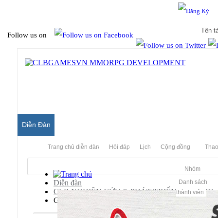
Hello & Welcome to our community.
Is this your first visit?
Follow us on
Diễn Đàn
Trang chủ diễn đàn
Hỏi đáp
Lịch
Cộng đồng
Thao
Nhóm
Diễn đàn
Danh sách
CLB NGHIÊN CỨU & PHÁT TRIỂN MMORPG
thành viên
Gunny - Webgame Bắn Súng