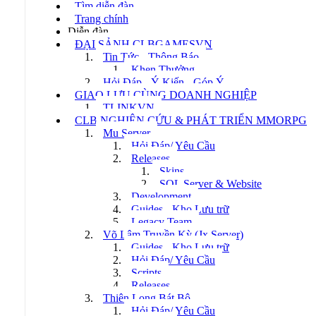
Tìm diễn đàn
Trang chính
Diễn đàn
ĐẠI SẢNH CLBGAMESVN
Tin Tức - Thông Báo
Khen Thưởng
Hỏi Đáp - Ý Kiến - Góp Ý
GIAO LƯU CÙNG DOANH NGHIỆP
TLINKVN
CLB NGHIÊN CỨU & PHÁT TRIỂN MMORPG
Mu Server
Hỏi Đáp/ Yêu Cầu
Releases
Skins
SQL Server & Website
Development
Guides - Kho Lưu trữ
Legacy Team
Võ Lâm Truyền Kỳ (Jx Server)
Guides - Kho Lưu trữ
Hỏi Đáp/ Yêu Cầu
Scripts
Releases
Thiên Long Bát Bộ
Hỏi Đáp/ Yêu Cầu