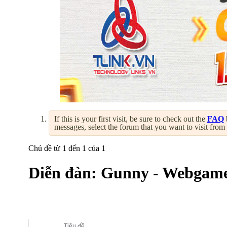
If this is your first visit, be sure to check out the
FAQ
messages, select the forum that you want to visit from
Chủ đề từ 1 đến 1 của 1
Diễn đàn:
Gunny - Webgame
Diễn đàn con:
Gunny - Webgame Bắn Súng
Tiêu đề