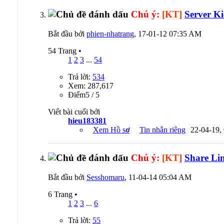
Chú ý:
[KT]
Server K
Bắt đầu bởi
phien-nhatrang
, 17-01-12 07:35 AM
54 Trang
•
1
2
3
...
54
Trả lời:
534
Xem: 287,617
Ðiểm5 / 5
Viết bài cuối bởi
hieu183381
Xem Hồ sơ
Tin nhắn riêng
22-04-19,
Chú ý:
[KT]
Share Li
Bắt đầu bởi
Sesshomaru
, 11-04-14 05:04 AM
6 Trang
•
1
2
3
...
6
Trả lời:
55