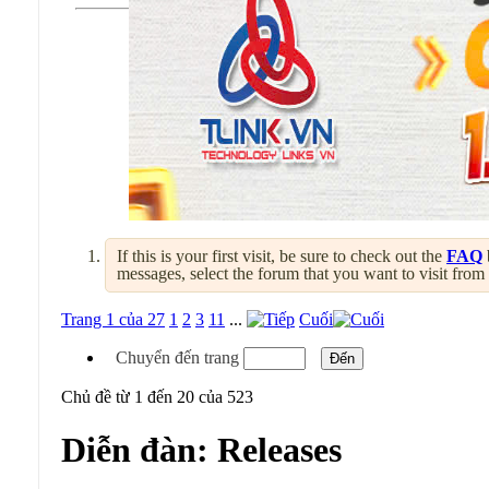
If this is your first visit, be sure to check out the
FAQ
messages, select the forum that you want to visit from
Trang 1 của 27
1
2
3
11
...
Cuối
Chuyển đến trang
Chủ đề từ 1 đến 20 của 523
Diễn đàn:
Releases