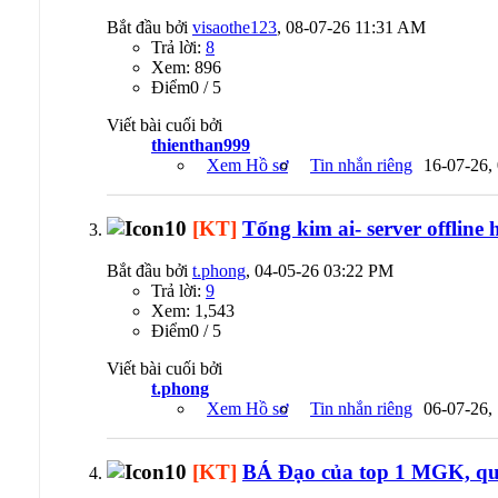
Bắt đầu bởi
visaothe123
, 08-07-26 11:31 AM
Trả lời:
8
Xem: 896
Ðiểm0 / 5
Viết bài cuối bởi
thienthan999
Xem Hồ sơ
Tin nhắn riêng
16-07-26,
[KT]
Tống kim ai- server offline
Bắt đầu bởi
t.phong
, 04-05-26 03:22 PM
Trả lời:
9
Xem: 1,543
Ðiểm0 / 5
Viết bài cuối bởi
t.phong
Xem Hồ sơ
Tin nhắn riêng
06-07-26,
[KT]
BÁ Đạo của top 1 MGK, qu