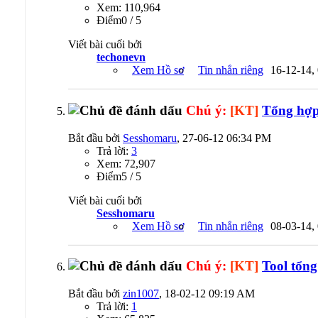
Xem: 110,964
Ðiểm0 / 5
Viết bài cuối bởi
techonevn
Xem Hồ sơ
Tin nhắn riêng
16-12-14,
Chú ý:
[KT]
Tổng hợp 
Bắt đầu bởi
Sesshomaru
, 27-06-12 06:34 PM
Trả lời:
3
Xem: 72,907
Ðiểm5 / 5
Viết bài cuối bởi
Sesshomaru
Xem Hồ sơ
Tin nhắn riêng
08-03-14,
Chú ý:
[KT]
Tool tổn
Bắt đầu bởi
zin1007
, 18-02-12 09:19 AM
Trả lời:
1