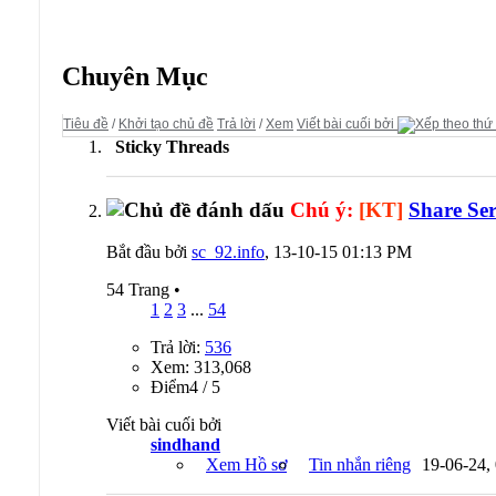
Diễn đàn:
Releases
Chuyên Mục
Tiêu đề
/
Khởi tạo chủ đề
Trả lời
/
Xem
Viết bài cuối bởi
Sticky Threads
Chú ý:
[KT]
Share Se
Bắt đầu bởi
sc_92.info
, 13-10-15 01:13 PM
54 Trang
•
1
2
3
...
54
Trả lời:
536
Xem: 313,068
Ðiểm4 / 5
Viết bài cuối bởi
sindhand
Xem Hồ sơ
Tin nhắn riêng
19-06-24,