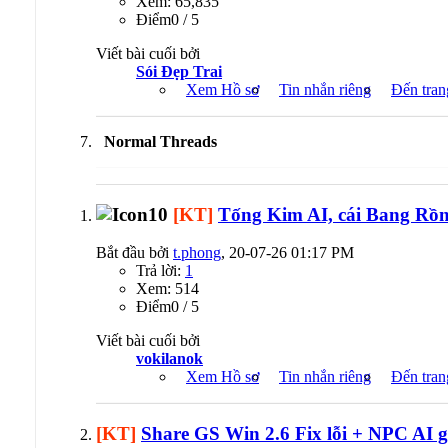
Xem: 65,835
Ðiểm0 / 5
Viết bài cuối bởi
Sói Đẹp Trai
Xem Hồ sơ
Tin nhắn riêng
Đến tran
Normal Threads
[KT]
Tống Kim AI, cái Bang Rồn
Bắt đầu bởi
t.phong
, 20-07-26 01:17 PM
Trả lời:
1
Xem: 514
Ðiểm0 / 5
Viết bài cuối bởi
vokilanok
Xem Hồ sơ
Tin nhắn riêng
Đến tran
[KT]
Share GS Win 2.6 Fix lỗi + NPC AI g