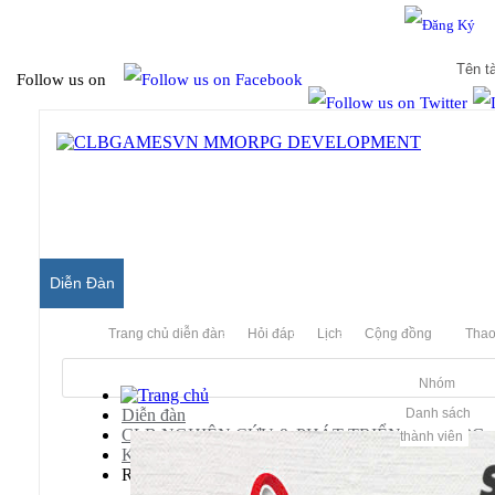
Hello & Welcome to our community.
Is this your first visit?
Follow us on
Diễn Đàn
Trang chủ diễn đàn
Hỏi đáp
Lịch
Cộng đồng
Thao
Nhóm
Diễn đàn
Danh sách
CLB NGHIÊN CỨU & PHÁT TRIỂN MMORPG
thành viên
Kiếm Thế Server
Releases