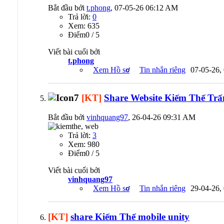
Bắt đầu bởi
t.phong
, 07-05-26 06:12 AM
Trả lời:
0
Xem: 635
Ðiểm0 / 5
Viết bài cuối bởi
t.phong
Xem Hồ sơ
Tin nhắn riêng
07-05-26,
[KT]
Share Website Kiếm Thế Trấ
Bắt đầu bởi
vinhquang97
, 26-04-26 09:31 AM
Trả lời:
3
Xem: 980
Ðiểm0 / 5
Viết bài cuối bởi
vinhquang97
Xem Hồ sơ
Tin nhắn riêng
29-04-26,
[KT]
share Kiếm Thế mobile unity