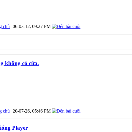
g chủ
06-03-12,
09:27 PM
g không có cửa.
g chủ
20-07-26,
05:46 PM
ióng Player