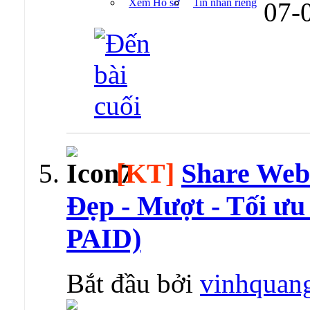
Xem Hồ sơ
Tin nhắn riêng
07-
[KT]
Share Web
Đẹp - Mượt - Tối ư
PAID)
Bắt đầu bởi
vinhquan