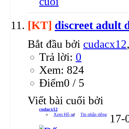
[KT]
discreet adult 
Bắt đầu bởi
cudacx12
Trả lời:
0
Xem: 824
Ðiểm0 / 5
Viết bài cuối bởi
cudacx12
Xem Hồ sơ
Tin nhắn riêng
17-