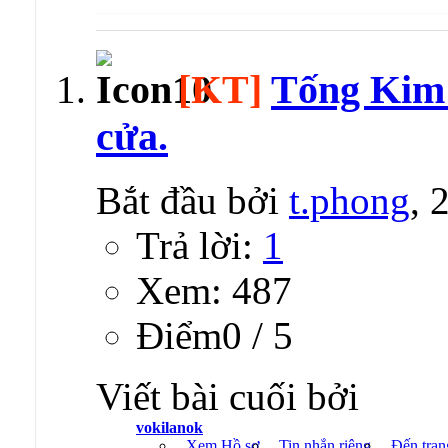
[KT]
Tống Kim 
cửa.
Bắt đầu bởi
t.phong
, 
Trả lời:
1
Xem: 487
Ðiểm0 / 5
Viết bài cuối bởi
vokilanok
Xem Hồ sơ
Tin nhắn riêng
Đến tran