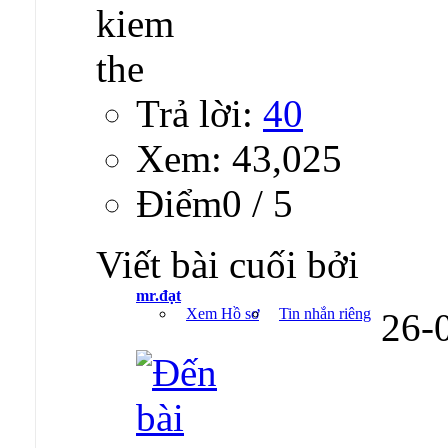
Trả lời:
40
Xem: 43,025
Ðiểm0 / 5
Viết bài cuối bởi
mr.đạt
Xem Hồ sơ
Tin nhắn riêng
26-