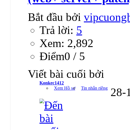
Bắt đầu bởi
vipcuong
Trả lời:
5
Xem: 2,892
Ðiểm0 / 5
Viết bài cuối bởi
Konkec1412
Xem Hồ sơ
Tin nhắn riêng
28-