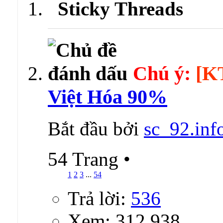
Sticky Threads
Chú ý:
[K
Việt Hóa 90%
Bắt đầu bởi
sc_92.inf
54 Trang
•
1
2
3
...
54
Trả lời:
536
Xem: 312,938