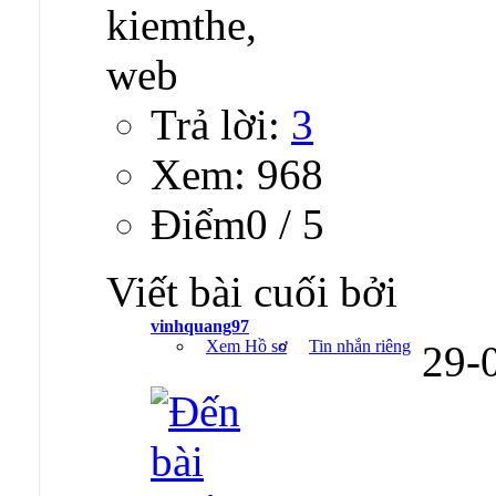
Trả lời:
3
Xem: 968
Ðiểm0 / 5
Viết bài cuối bởi
vinhquang97
Xem Hồ sơ
Tin nhắn riêng
29-