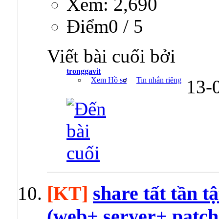
Xem: 2,690
Ðiểm0 / 5
Viết bài cuối bởi
tronggavit
Xem Hồ sơ
Tin nhắn riêng
13-
[KT]
share tất tần t
(web+ server+ patch