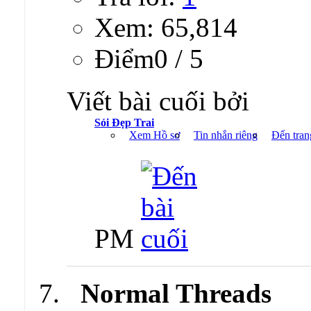
Xem: 65,814
Ðiểm0 / 5
Viết bài cuối bởi
Sói Đẹp Trai
Xem Hồ sơ
Tin nhắn riêng
Đến tran
PM
Normal Threads