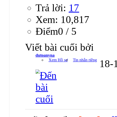
Trả lời:
17
Xem: 10,817
Ðiểm0 / 5
Viết bài cuối bởi
dutoanvna
Xem Hồ sơ
Tin nhắn riêng
18-