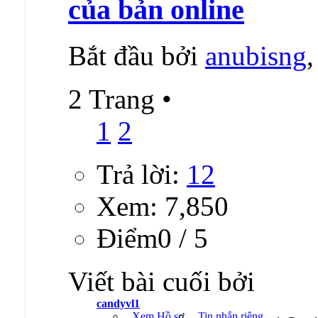
của bản online
Bắt đầu bởi
anubisng
2 Trang
•
1
2
Trả lời:
12
Xem: 7,850
Ðiểm0 / 5
Viết bài cuối bởi
candyvl1
Xem Hồ sơ
Tin nhắn riêng