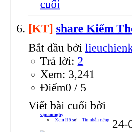
[KT]
share Kiếm Thế
Bắt đầu bởi
lieuchien
Trả lời:
2
Xem: 3,241
Ðiểm0 / 5
Viết bài cuối bởi
vipcuonghy
Xem Hồ sơ
Tin nhắn riêng
24-