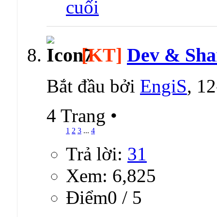
[KT]
Dev & Sha
Bắt đầu bởi
EngiS
, 1
4 Trang
•
1
2
3
...
4
Trả lời:
31
Xem: 6,825
Ðiểm0 / 5