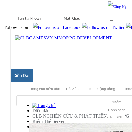
Hello & Welcome to our community.
Is this your first visit?
Ghi nhớ
Follow us on
Diễn Đàn
Trang chủ diễn đàn
Hỏi đáp
Lịch
Cộng đồng
Thao
Nhóm
Diễn đàn
Danh sách
CLB NGHIÊN CỨU & PHÁT TRIỂN MMORPG
thành viên
Kiếm Thế Server
Releases