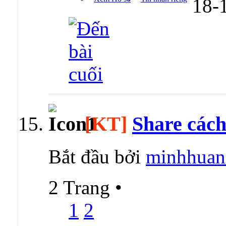
18-
[KT]
Share các
Bắt đầu bởi
minhhuan
2 Trang
•
1
2