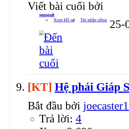
Viết bài cuối bởi
sonseait
Xem Hồ sơ
Tin nhắn riêng
25-
[KT]
Hệ phái Giáp S
Bắt đầu bởi
joecaster
Trả lời:
4