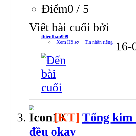
Ðiểm0 / 5
Viết bài cuối bởi
thienthan999
Xem Hồ sơ
Tin nhắn riêng
16-
[KT]
Tống kim a
đều okay