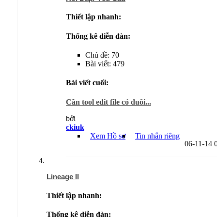
Thiết lập nhanh:
Thống kê diễn đàn:
Chủ đề: 70
Bài viết: 479
Bài viết cuối:
Cần tool edit file có đuôi...
bởi
ckiuk
Xem Hồ sơ
Tin nhắn riêng
06-11-14
Lineage II
Thiết lập nhanh:
Thống kê diễn đàn: