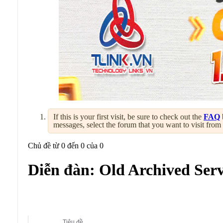
If this is your first visit, be sure to check out the
FAQ
messages, select the forum that you want to visit from
Chủ đề từ 0 đến 0 của 0
Diễn đàn:
Old Archived Ser
Diễn đàn con:
Old Archived Server
Tiêu đề