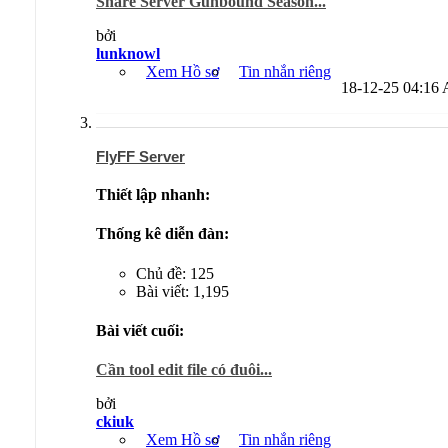
Share Server Gunbound Season...
bởi
lunknowl
Xem Hồ sơ
Tin nhắn riêng
18-12-25
04:16
FlyFF Server
Thiết lập nhanh:
Thống kê diễn đàn:
Chủ đề: 125
Bài viết: 1,195
Bài viết cuối:
Cần tool edit file có đuôi...
bởi
ckiuk
Xem Hồ sơ
Tin nhắn riêng