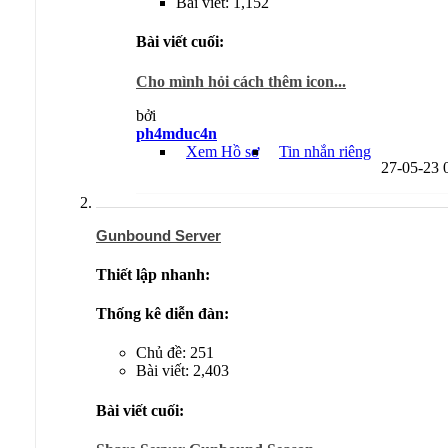
Bài viết: 1,152
Bài viết cuối:
Cho mình hỏi cách thêm icon...
bởi
ph4mduc4n
Xem Hồ sơ
Tin nhắn riêng
27-05-23
Gunbound Server
Thiết lập nhanh:
Thống kê diễn đàn:
Chủ đề: 251
Bài viết: 2,403
Bài viết cuối: