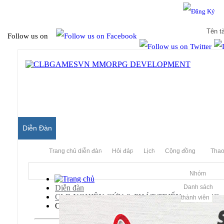
Hello & Welcome to our community.
Is this your first visit?
Follow us on
Diễn Đàn
Trang chủ diễn đàn
Hỏi đáp
Lịch
Cộng đồng
Thao
Nhóm
Diễn đàn
Danh sách
CLB NGHIÊN CỨU & PHÁT TRIỂN MMORPG
thành viên
Old Archived Server