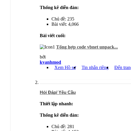
Thống kê diễn đàn:
Chủ đề: 235
Bài viết: 4,066
Bài viết cuối:
Tổng hợp code vbnet unpack...
bởi
kyanhmod
Xem Hồ sơ
Tin nhắn riêng
Đến tran
Hỏi Đáp/ Yêu Cầu
Thiết lập nhanh:
Thống kê diễn đàn:
Chủ đề: 281