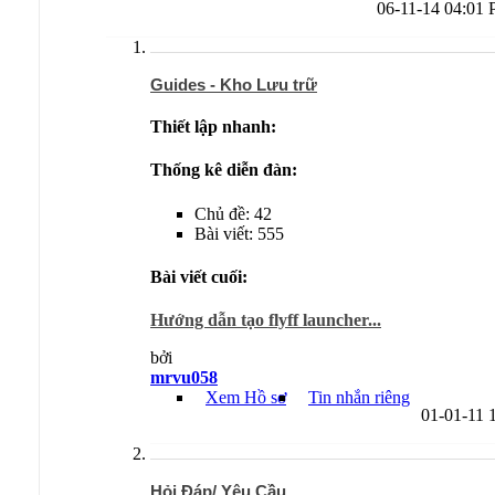
06-11-14
04:01
Guides - Kho Lưu trữ
Thiết lập nhanh:
Thống kê diễn đàn:
Chủ đề: 42
Bài viết: 555
Bài viết cuối:
Hướng dẫn tạo flyff launcher...
bởi
mrvu058
Xem Hồ sơ
Tin nhắn riêng
01-01-11
Hỏi Đáp/ Yêu Cầu