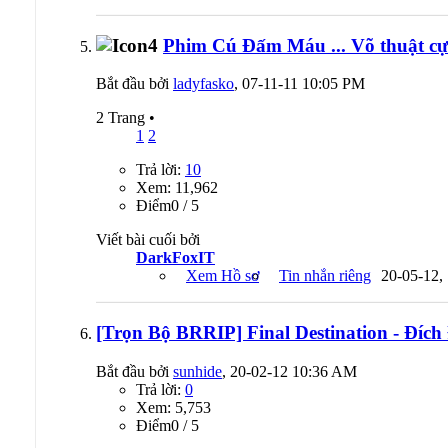
Phim Cú Đấm Máu ... Võ thuật cực
Bắt đầu bởi
ladyfasko
, 07-11-11 10:05 PM
2 Trang
•
1
2
Trả lời:
10
Xem: 11,962
Ðiểm0 / 5
Viết bài cuối bởi
DarkFoxIT
Xem Hồ sơ
Tin nhắn riêng
20-05-12,
[Trọn Bộ BRRIP] Final Destination - Đíc
Bắt đầu bởi
sunhide
, 20-02-12 10:36 AM
Trả lời:
0
Xem: 5,753
Ðiểm0 / 5