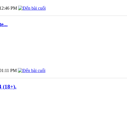
12:46 PM
e...
01:11 PM
 (18+).