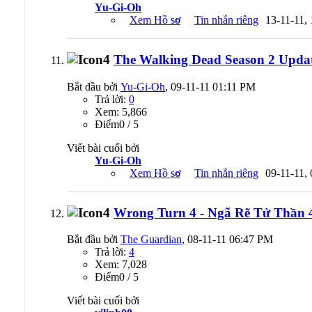
Yu-Gi-Oh
Xem Hồ sơ
Tin nhắn riêng
13-11-11,
The Walking Dead Season 2 Updat
Bắt đầu bởi
Yu-Gi-Oh
, 09-11-11 01:11 PM
Trả lời:
0
Xem: 5,866
Ðiểm0 / 5
Viết bài cuối bởi
Yu-Gi-Oh
Xem Hồ sơ
Tin nhắn riêng
09-11-11,
Wrong Turn 4 - Ngã Rẽ Tử Thần 4
Bắt đầu bởi
The Guardian
, 08-11-11 06:47 PM
Trả lời:
4
Xem: 7,028
Ðiểm0 / 5
Viết bài cuối bởi