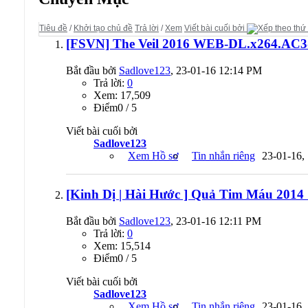
Tiêu đề
/
Khởi tạo chủ đề
Trả lời
/
Xem
Viết bài cuối bởi
[FSVN] The Veil 2016 WEB-DL.x264.AC3
Bắt đầu bởi
Sadlove123
, 23-01-16 12:14 PM
Trả lời:
0
Xem: 17,509
Ðiểm0 / 5
Viết bài cuối bởi
Sadlove123
Xem Hồ sơ
Tin nhắn riêng
23-01-16,
[Kinh Dị | Hài Hước ] Quả Tim Máu 201
Bắt đầu bởi
Sadlove123
, 23-01-16 12:11 PM
Trả lời:
0
Xem: 15,514
Ðiểm0 / 5
Viết bài cuối bởi
Sadlove123
Xem Hồ sơ
Tin nhắn riêng
23-01-16,