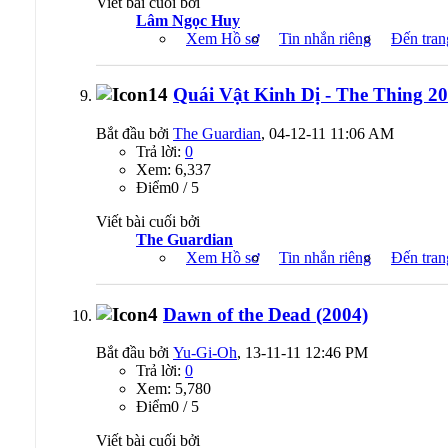
Viết bài cuối bởi
Lâm Ngọc Huy
Xem Hồ sơ
Tin nhắn riêng
Đến tran
Quái Vật Kinh Dị - The Thing 2
Bắt đầu bởi
The Guardian
, 04-12-11 11:06 AM
Trả lời:
0
Xem: 6,337
Ðiểm0 / 5
Viết bài cuối bởi
The Guardian
Xem Hồ sơ
Tin nhắn riêng
Đến tran
Dawn of the Dead (2004)
Bắt đầu bởi
Yu-Gi-Oh
, 13-11-11 12:46 PM
Trả lời:
0
Xem: 5,780
Ðiểm0 / 5
Viết bài cuối bởi