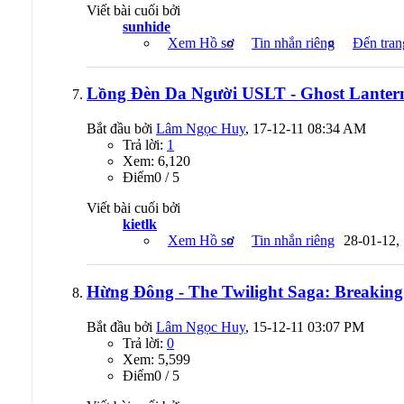
Viết bài cuối bởi
sunhide
Xem Hồ sơ
Tin nhắn riêng
Đến tran
Lồng Đèn Da Người USLT - Ghost Lanter
Bắt đầu bởi
Lâm Ngọc Huy
, 17-12-11 08:34 AM
Trả lời:
1
Xem: 6,120
Ðiểm0 / 5
Viết bài cuối bởi
kietlk
Xem Hồ sơ
Tin nhắn riêng
28-01-12,
Hừng Đông - The Twilight Saga: Breakin
Bắt đầu bởi
Lâm Ngọc Huy
, 15-12-11 03:07 PM
Trả lời:
0
Xem: 5,599
Ðiểm0 / 5