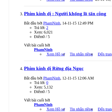
Phim kinh dị : Người khổng lồ tấn công
Bắt đầu bởi
PhamNinh
, 14-11-15 12:49 PM
Trả lời:
2
Xem: 6,021
Ðiểm0 / 5
Viết bài cuối bởi
PhamNinh
Xem Hồ sơ
Tin nhắn riêng
Đến tran
Phim kinh dị Rừng địa Ngục
Bắt đầu bởi
PhamNinh
, 12-11-15 12:06 AM
Trả lời:
0
Xem: 5,132
Ðiểm0 / 5
Viết bài cuối bởi
PhamNinh
Xem Hồ sơ
Tin nhắn riêng
Đến tran