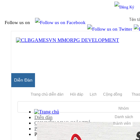
Hello & Welcome to our community.
Is this your first visit?
Follow us on
Diễn Đàn
Trang chủ diễn đàn
Hỏi đáp
Lịch
Cộng đồng
Thao
Nhóm
Diễn đàn
Danh sách
CHUYÊN MỤC GIẢI TRÍ
thành viên
Phim Ảnh - Video
Phim Kinh Dị