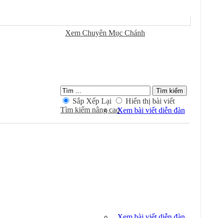
Ðánh Dấu Ðã Ðọc
Xem Chuyên Mục Chánh
Kiếm Trong Chuyên Mục
Sắp Xếp Lại
Hiển thị bài viết
Tìm kiếm nâng cao
Xem bài viết diễn đàn
Xem bài viết diễn đàn