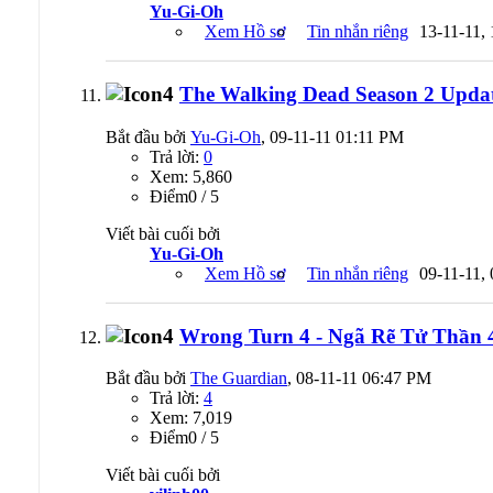
Yu-Gi-Oh
Xem Hồ sơ
Tin nhắn riêng
13-11-11,
The Walking Dead Season 2 Updat
Bắt đầu bởi
Yu-Gi-Oh
, 09-11-11 01:11 PM
Trả lời:
0
Xem: 5,860
Ðiểm0 / 5
Viết bài cuối bởi
Yu-Gi-Oh
Xem Hồ sơ
Tin nhắn riêng
09-11-11,
Wrong Turn 4 - Ngã Rẽ Tử Thần 4
Bắt đầu bởi
The Guardian
, 08-11-11 06:47 PM
Trả lời:
4
Xem: 7,019
Ðiểm0 / 5
Viết bài cuối bởi