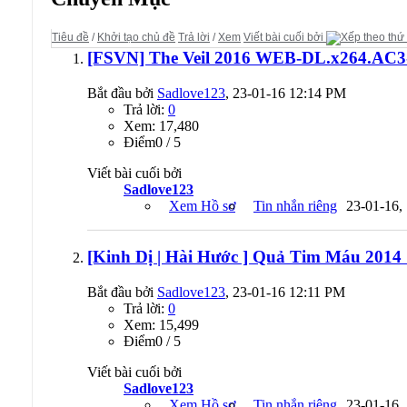
Tiêu đề
/
Khởi tạo chủ đề
Trả lời
/
Xem
Viết bài cuối bởi
[FSVN] The Veil 2016 WEB-DL.x264.AC3
Bắt đầu bởi
Sadlove123
, 23-01-16 12:14 PM
Trả lời:
0
Xem: 17,480
Ðiểm0 / 5
Viết bài cuối bởi
Sadlove123
Xem Hồ sơ
Tin nhắn riêng
23-01-16,
[Kinh Dị | Hài Hước ] Quả Tim Máu 201
Bắt đầu bởi
Sadlove123
, 23-01-16 12:11 PM
Trả lời:
0
Xem: 15,499
Ðiểm0 / 5
Viết bài cuối bởi
Sadlove123
Xem Hồ sơ
Tin nhắn riêng
23-01-16,