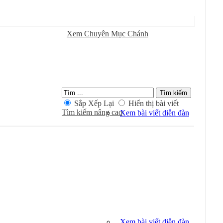
Ðánh Dấu Ðã Ðọc
Xem Chuyên Mục Chánh
Kiếm Trong Chuyên Mục
Sắp Xếp Lại
Hiển thị bài viết
Tìm kiếm nâng cao
Xem bài viết diễn đàn
Xem bài viết diễn đàn