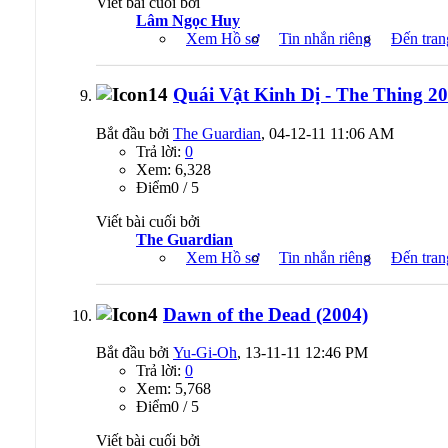
Viết bài cuối bởi
Lâm Ngọc Huy
Xem Hồ sơ
Tin nhắn riêng
Đến tran
Quái Vật Kinh Dị - The Thing 2
Bắt đầu bởi
The Guardian
, 04-12-11 11:06 AM
Trả lời:
0
Xem: 6,328
Ðiểm0 / 5
Viết bài cuối bởi
The Guardian
Xem Hồ sơ
Tin nhắn riêng
Đến tran
Dawn of the Dead (2004)
Bắt đầu bởi
Yu-Gi-Oh
, 13-11-11 12:46 PM
Trả lời:
0
Xem: 5,768
Ðiểm0 / 5
Viết bài cuối bởi