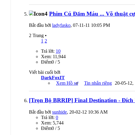
Phim Cú Đấm Máu ... Võ thuật cực
Bắt đầu bởi
ladyfasko
, 07-11-11 10:05 PM
2 Trang
•
1
2
Trả lời:
10
Xem: 11,944
Ðiểm0 / 5
Viết bài cuối bởi
DarkFoxIT
Xem Hồ sơ
Tin nhắn riêng
20-05-12,
[Trọn Bộ BRRIP] Final Destination - Đíc
Bắt đầu bởi
sunhide
, 20-02-12 10:36 AM
Trả lời:
0
Xem: 5,744
Ðiểm0 / 5