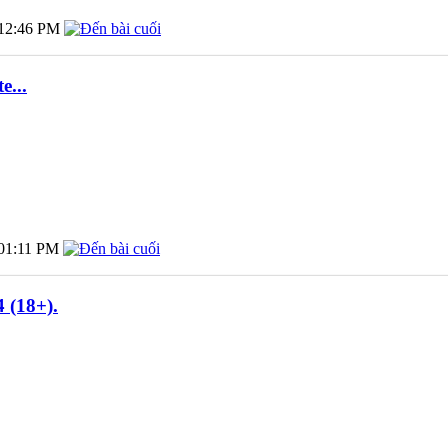
12:46 PM
e...
01:11 PM
 (18+).