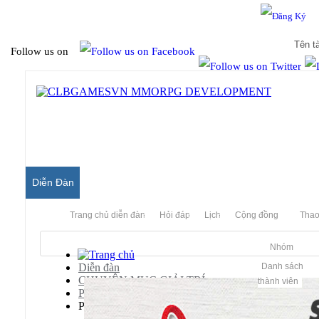
Hello & Welcome to our community.
Is this your first visit?
Follow us on
Diễn Đàn
Trang chủ diễn đàn
Hỏi đáp
Lịch
Cộng đồng
Thao
Nhóm
Diễn đàn
Danh sách
CHUYÊN MỤC GIẢI TRÍ
thành viên
Phim Ảnh - Video
Phim Kinh Dị