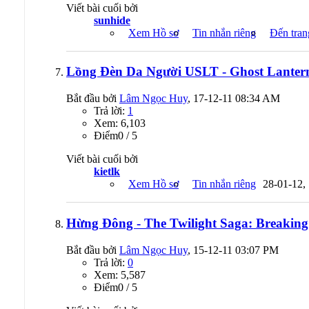
Viết bài cuối bởi
sunhide
Xem Hồ sơ
Tin nhắn riêng
Đến tran
Lồng Đèn Da Người USLT - Ghost Lanter
Bắt đầu bởi
Lâm Ngọc Huy
, 17-12-11 08:34 AM
Trả lời:
1
Xem: 6,103
Ðiểm0 / 5
Viết bài cuối bởi
kietlk
Xem Hồ sơ
Tin nhắn riêng
28-01-12,
Hừng Đông - The Twilight Saga: Breakin
Bắt đầu bởi
Lâm Ngọc Huy
, 15-12-11 03:07 PM
Trả lời:
0
Xem: 5,587
Ðiểm0 / 5