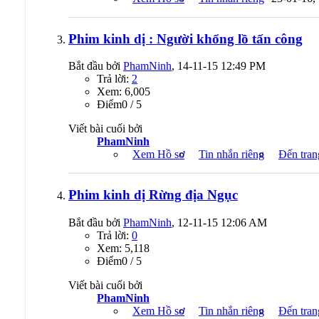
Phim kinh dị : Người khổng lồ tấn công
Bắt đầu bởi
PhamNinh
, 14-11-15 12:49 PM
Trả lời:
2
Xem: 6,005
Ðiểm0 / 5
Viết bài cuối bởi
PhamNinh
Xem Hồ sơ
Tin nhắn riêng
Đến tran
Phim kinh dị Rừng địa Ngục
Bắt đầu bởi
PhamNinh
, 12-11-15 12:06 AM
Trả lời:
0
Xem: 5,118
Ðiểm0 / 5
Viết bài cuối bởi
PhamNinh
Xem Hồ sơ
Tin nhắn riêng
Đến tran