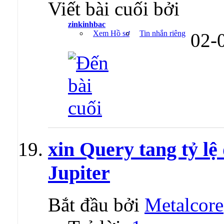
Viết bài cuối bởi
zinkinhbac
Xem Hồ sơ
Tin nhắn riêng
02-
xin Query tang tỷ l
Jupiter
Bắt đầu bởi
Metalcore