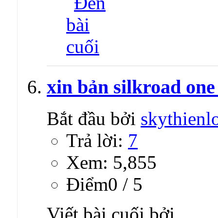
xin bản silkroad one
Bắt đầu bởi
skythienl
Trả lời:
7
Xem: 5,855
Ðiểm0 / 5
Viết bài cuối bởi