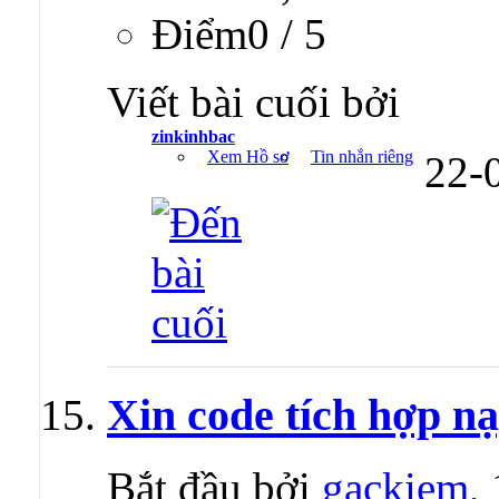
Ðiểm0 / 5
Viết bài cuối bởi
zinkinhbac
Xem Hồ sơ
Tin nhắn riêng
22-
Xin code tích hợp n
Bắt đầu bởi
gackiem
,