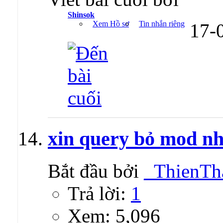
Shinsok
Xem Hồ sơ
Tin nhắn riêng
17-
xin query bỏ mod n
Bắt đầu bởi
_ThienTh
Trả lời:
1
Xem: 5,096