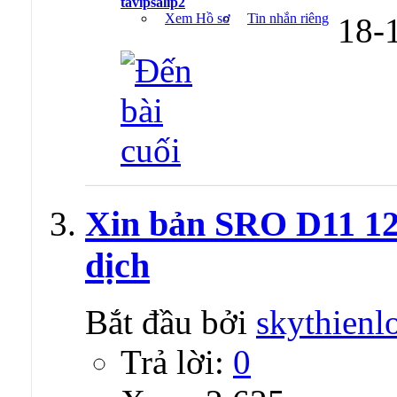
tavipsalip2
Xem Hồ sơ
Tin nhắn riêng
18-
Xin bản SRO D11 12 
dịch
Bắt đầu bởi
skythienl
Trả lời:
0