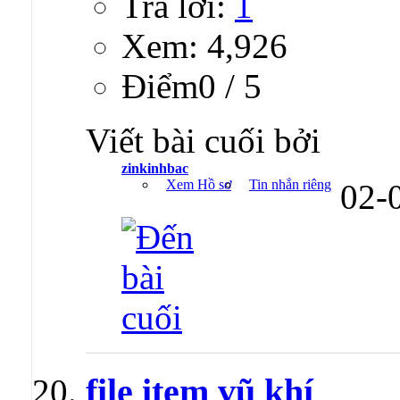
Trả lời:
1
Xem: 4,926
Ðiểm0 / 5
Viết bài cuối bởi
zinkinhbac
Xem Hồ sơ
Tin nhắn riêng
02-
file item vũ khí