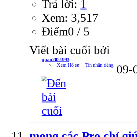
Trả lời:
1
Xem: 3,517
Ðiểm0 / 5
Viết bài cuối bởi
quan2051993
Xem Hồ sơ
Tin nhắn riêng
09-
mong các Pro chỉ gi