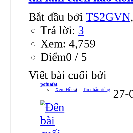
Bắt đầu bởi
TS2GVN
Trả lời:
3
Xem: 4,759
Ðiểm0 / 5
Viết bài cuối bởi
pofuafat
Xem Hồ sơ
Tin nhắn riêng
27-