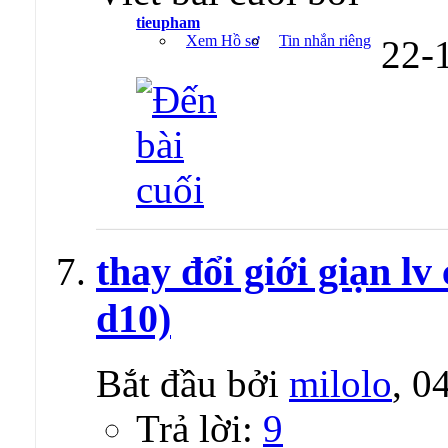
tieupham
Xem Hồ sơ
Tin nhắn riêng
22-
thay đổi giới giạn lv
d10)
Bắt đầu bởi
milolo
, 0
Trả lời:
9