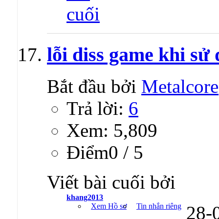
lỗi diss game khi sử
Bắt đầu bởi
Metalcore
Trả lời:
6
Xem: 5,809
Ðiểm0 / 5
Viết bài cuối bởi
khang2013
Xem Hồ sơ
Tin nhắn riêng
28-