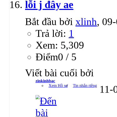
lỗi j đây ae
Bắt đầu bởi
xlinh
, 09
Trả lời:
1
Xem: 5,309
Ðiểm0 / 5
Viết bài cuối bởi
zinkinhbac
Xem Hồ sơ
Tin nhắn riêng
11-