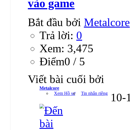
vào game
Bắt đầu bởi
Metalcore
Trả lời:
0
Xem: 3,475
Ðiểm0 / 5
Viết bài cuối bởi
Metalcore
Xem Hồ sơ
Tin nhắn riêng
10-