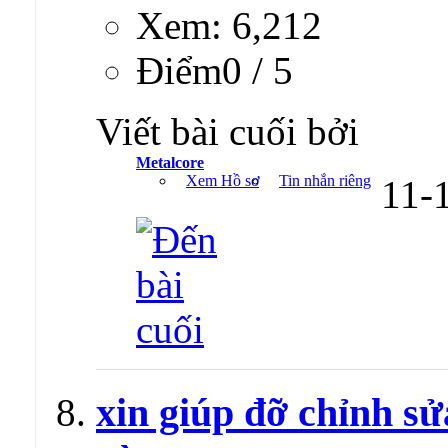
Xem: 6,212
Ðiểm0 / 5
Viết bài cuối bởi
Metalcore
Xem Hồ sơ
Tin nhắn riêng
11-
xin giúp đỡ chỉnh sử