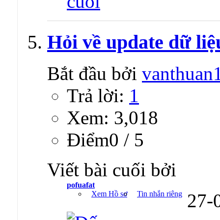
Hỏi về update dữ liệ
Bắt đầu bởi
vanthuan
Trả lời:
1
Xem: 3,018
Ðiểm0 / 5
Viết bài cuối bởi
pofuafat
Xem Hồ sơ
Tin nhắn riêng
27-