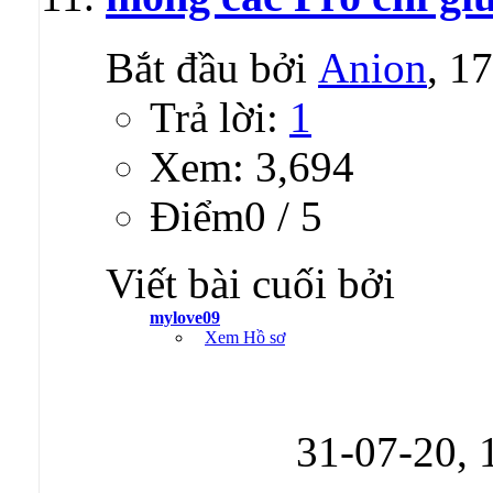
Bắt đầu bởi
Anion
, 1
Trả lời:
1
Xem: 3,694
Ðiểm0 / 5
Viết bài cuối bởi
mylove09
Xem Hồ sơ
31-07-20,