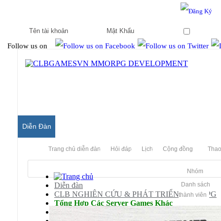
Hello & Welcome to our community.
Is this your first visit?
Ghi nhớ
Follow us on
Diễn Đàn
Trang chủ diễn đàn
Hỏi đáp
Lịch
Cộng đồng
Thao
Nhóm
Diễn đàn
Danh sách
CLB NGHIÊN CỨU & PHÁT TRIỂN MMORPG
thành viên
Tổng Hợp Các Server Games Khác
SilkRoad Online
Hỏi Đáp/ Yêu Cầu