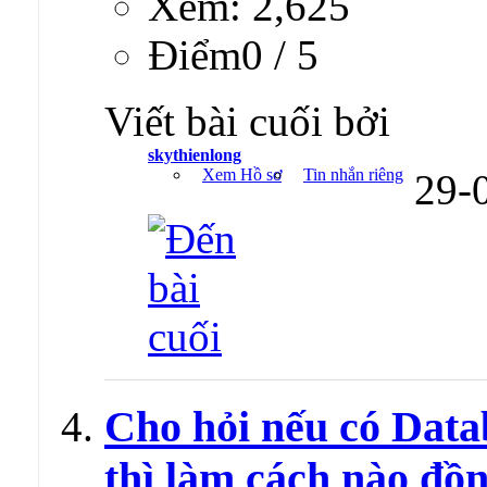
Xem: 2,625
Ðiểm0 / 5
Viết bài cuối bởi
skythienlong
Xem Hồ sơ
Tin nhắn riêng
29-
Cho hỏi nếu có Data
thì làm cách nào đồ