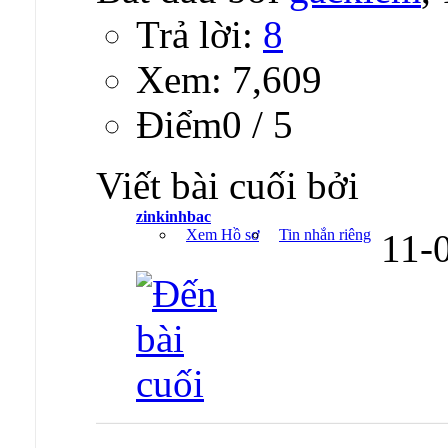
Trả lời:
8
Xem: 7,609
Ðiểm0 / 5
Viết bài cuối bởi
zinkinhbac
Xem Hồ sơ
Tin nhắn riêng
11-