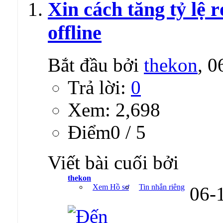
Xin cách tăng tỷ lệ 
offline
Bắt đầu bởi
thekon
, 
Trả lời:
0
Xem: 2,698
Ðiểm0 / 5
Viết bài cuối bởi
thekon
Xem Hồ sơ
Tin nhắn riêng
06-