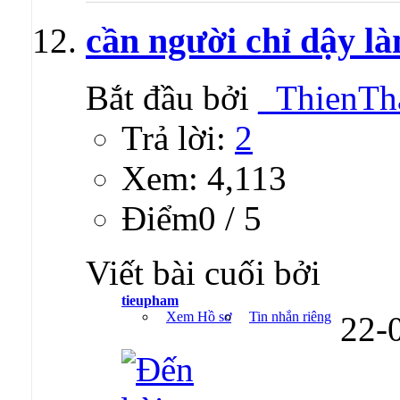
cần người chỉ dậy l
Bắt đầu bởi
_ThienTh
Trả lời:
2
Xem: 4,113
Ðiểm0 / 5
Viết bài cuối bởi
tieupham
Xem Hồ sơ
Tin nhắn riêng
22-