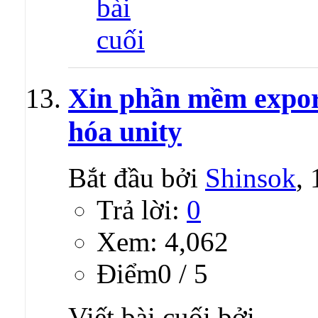
Xin phần mềm export
hóa unity
Bắt đầu bởi
Shinsok
,
Trả lời:
0
Xem: 4,062
Ðiểm0 / 5
Viết bài cuối bởi