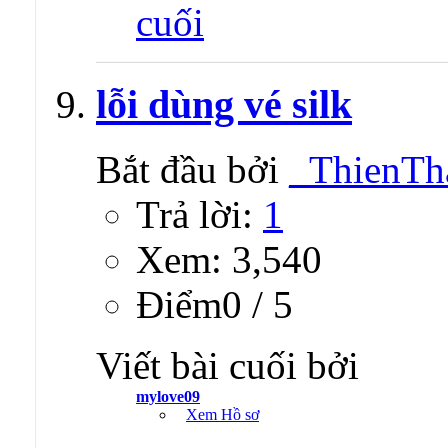
lỗi dùng vé silk
Bắt đầu bởi
_ThienTh
Trả lời:
1
Xem: 3,540
Ðiểm0 / 5
Viết bài cuối bởi
mylove09
Xem Hồ sơ