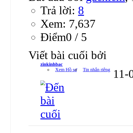
Trả lời:
8
Xem: 7,637
Ðiểm0 / 5
Viết bài cuối bởi
zinkinhbac
Xem Hồ sơ
Tin nhắn riêng
11-