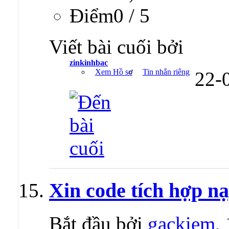
Ðiểm0 / 5
Viết bài cuối bởi
zinkinhbac
Xem Hồ sơ
Tin nhắn riêng
22-
Xin code tích hợp n
Bắt đầu bởi
gackiem
,