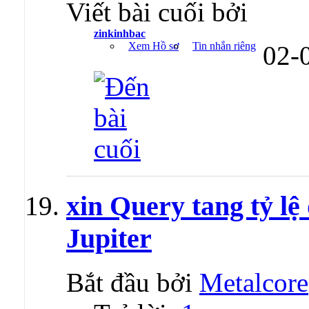
Viết bài cuối bởi
zinkinhbac
Xem Hồ sơ
Tin nhắn riêng
02-
xin Query tang tỷ l
Jupiter
Bắt đầu bởi
Metalcore