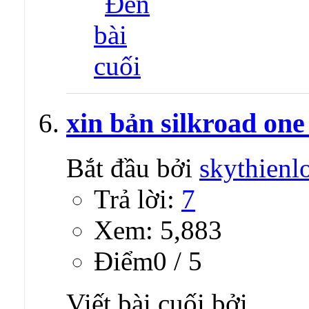
xin bản silkroad one
Bắt đầu bởi
skythienl
Trả lời:
7
Xem: 5,883
Ðiểm0 / 5
Viết bài cuối bởi