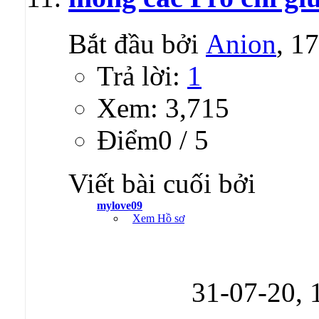
Bắt đầu bởi
Anion
, 1
Trả lời:
1
Xem: 3,715
Ðiểm0 / 5
Viết bài cuối bởi
mylove09
Xem Hồ sơ
31-07-20,