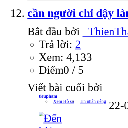
cần người chỉ dậy l
Bắt đầu bởi
_ThienTh
Trả lời:
2
Xem: 4,133
Ðiểm0 / 5
Viết bài cuối bởi
tieupham
Xem Hồ sơ
Tin nhắn riêng
22-