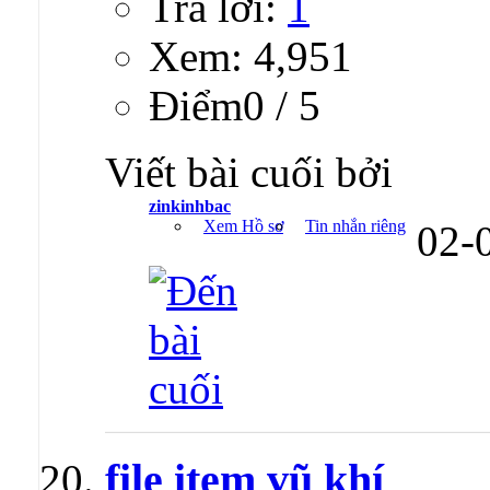
Trả lời:
1
Xem: 4,951
Ðiểm0 / 5
Viết bài cuối bởi
zinkinhbac
Xem Hồ sơ
Tin nhắn riêng
02-
file item vũ khí