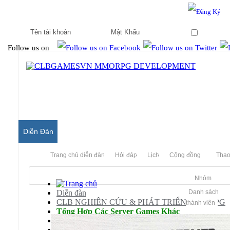
Hello & Welcome to our community.
Is this your first visit?
Ghi nhớ
Follow us on
Diễn Đàn
Trang chủ diễn đàn
Hỏi đáp
Lịch
Cộng đồng
Thao
Nhóm
Diễn đàn
Danh sách
CLB NGHIÊN CỨU & PHÁT TRIỂN MMORPG
thành viên
Tổng Hợp Các Server Games Khác
SilkRoad Online
Hỏi Đáp/ Yêu Cầu