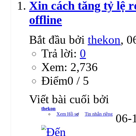
Xin cách tăng tỷ lệ 
offline
Bắt đầu bởi
thekon
, 
Trả lời:
0
Xem: 2,736
Ðiểm0 / 5
Viết bài cuối bởi
thekon
Xem Hồ sơ
Tin nhắn riêng
06-