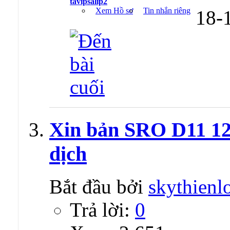
tavipsalip2
Xem Hồ sơ
Tin nhắn riêng
18-
Xin bản SRO D11 12 
dịch
Bắt đầu bởi
skythienl
Trả lời:
0