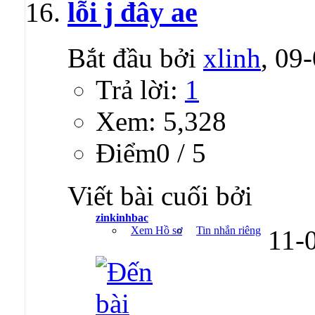
lỗi j đây ae
Bắt đầu bởi
xlinh
, 09
Trả lời:
1
Xem: 5,328
Ðiểm0 / 5
Viết bài cuối bởi
zinkinhbac
Xem Hồ sơ
Tin nhắn riêng
11-