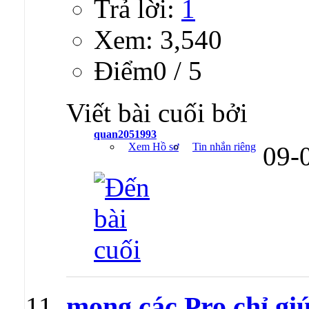
Trả lời:
1
Xem: 3,540
Ðiểm0 / 5
Viết bài cuối bởi
quan2051993
Xem Hồ sơ
Tin nhắn riêng
09-
mong các Pro chỉ gi