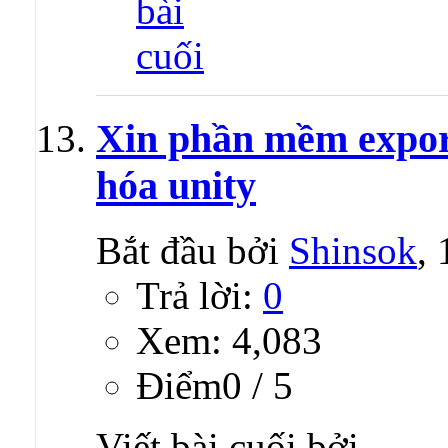
Xin phần mềm export
hóa unity
Bắt đầu bởi
Shinsok
,
Trả lời:
0
Xem: 4,083
Ðiểm0 / 5
Viết bài cuối bởi