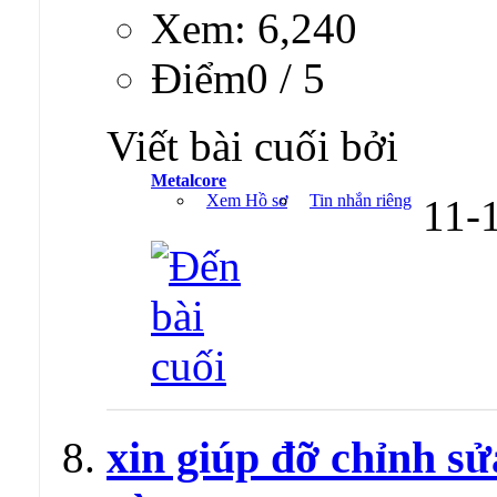
Xem: 6,240
Ðiểm0 / 5
Viết bài cuối bởi
Metalcore
Xem Hồ sơ
Tin nhắn riêng
11-
xin giúp đỡ chỉnh sử