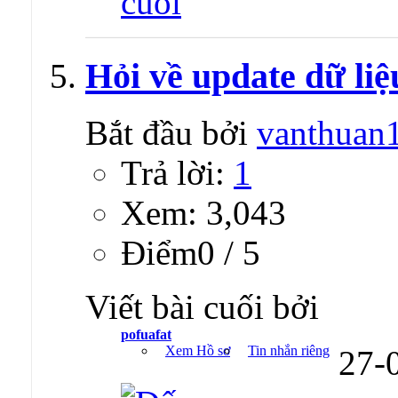
Hỏi về update dữ liệ
Bắt đầu bởi
vanthuan
Trả lời:
1
Xem: 3,043
Ðiểm0 / 5
Viết bài cuối bởi
pofuafat
Xem Hồ sơ
Tin nhắn riêng
27-