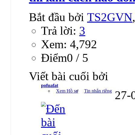
Bắt đầu bởi
TS2GVN
Trả lời:
3
Xem: 4,792
Ðiểm0 / 5
Viết bài cuối bởi
pofuafat
Xem Hồ sơ
Tin nhắn riêng
27-