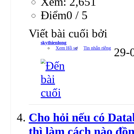
Xem: 2,651
Ðiểm0 / 5
Viết bài cuối bởi
skythienlong
Xem Hồ sơ
Tin nhắn riêng
29-
Cho hỏi nếu có Data
thì làm cách nào đồ