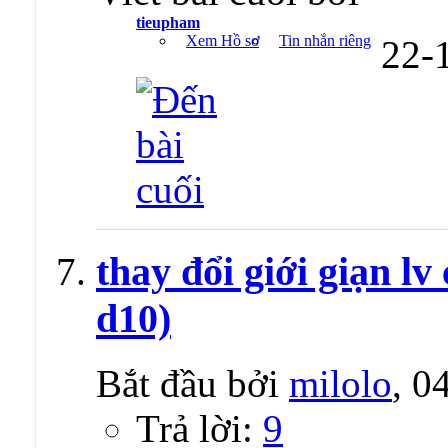
tieupham
Xem Hồ sơ
Tin nhắn riêng
22-
thay đổi giới giạn lv
d10)
Bắt đầu bởi
milolo
, 0
Trả lời:
9