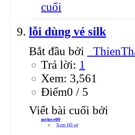
lỗi dùng vé silk
Bắt đầu bởi
_ThienTh
Trả lời:
1
Xem: 3,561
Ðiểm0 / 5
Viết bài cuối bởi
mylove09
Xem Hồ sơ