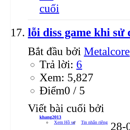
lỗi diss game khi sử
Bắt đầu bởi
Metalcore
Trả lời:
6
Xem: 5,827
Ðiểm0 / 5
Viết bài cuối bởi
khang2013
Xem Hồ sơ
Tin nhắn riêng
28-