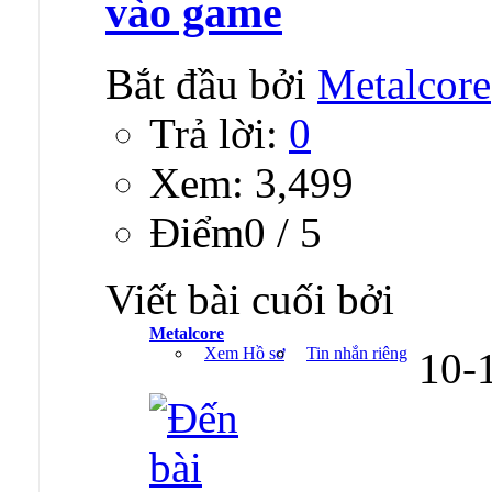
vào game
Bắt đầu bởi
Metalcore
Trả lời:
0
Xem: 3,499
Ðiểm0 / 5
Viết bài cuối bởi
Metalcore
Xem Hồ sơ
Tin nhắn riêng
10-