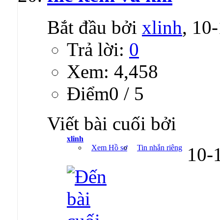
Bắt đầu bởi
xlinh
, 10
Trả lời:
0
Xem: 4,458
Ðiểm0 / 5
Viết bài cuối bởi
xlinh
Xem Hồ sơ
Tin nhắn riêng
10-