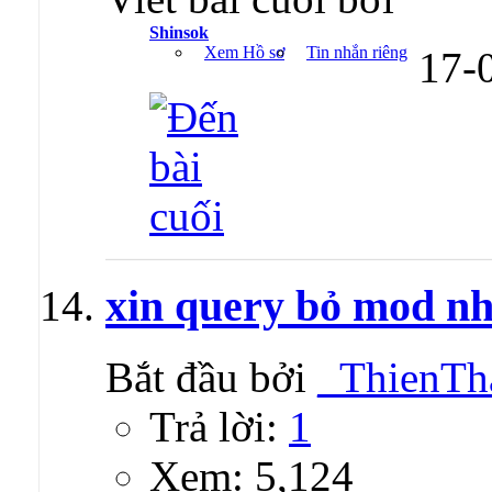
Shinsok
Xem Hồ sơ
Tin nhắn riêng
17-
xin query bỏ mod n
Bắt đầu bởi
_ThienTh
Trả lời:
1
Xem: 5,124