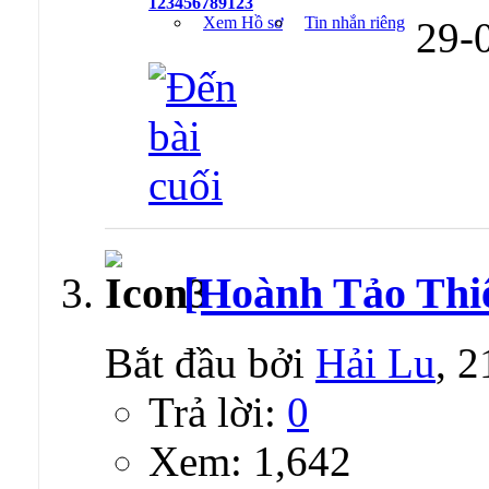
123456789123
Xem Hồ sơ
Tin nhắn riêng
29-
[Hoành Tảo Thi
Bắt đầu bởi
Hải Lu
, 
Trả lời:
0
Xem: 1,642