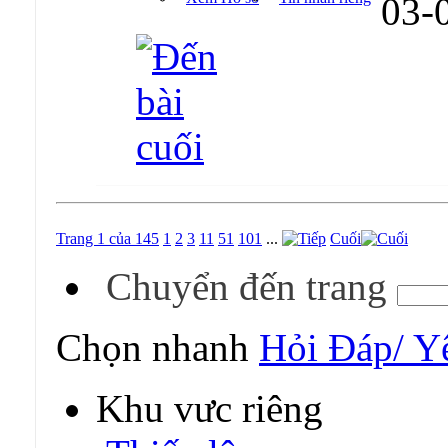
03-
Trang 1 của 145
1
2
3
11
51
101
...
Cuối
Chuyển đến trang
Chọn nhanh
Hỏi Đáp/ Y
Khu vực riêng