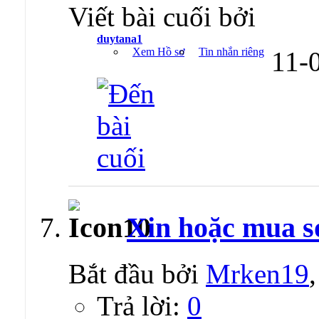
Viết bài cuối bởi
duytana1
Xem Hồ sơ
Tin nhắn riêng
11-
Xin hoặc mua s
Bắt đầu bởi
Mrken19
Trả lời:
0