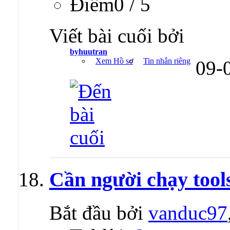
Ðiểm0 / 5
Viết bài cuối bởi
byhuutran
Xem Hồ sơ
Tin nhắn riêng
09-
Cần người chạy tools
Bắt đầu bởi
vanduc97