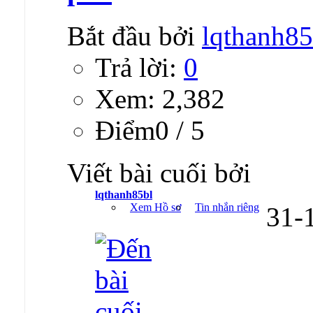
Bắt đầu bởi
lqthanh85
Trả lời:
0
Xem: 2,382
Ðiểm0 / 5
Viết bài cuối bởi
lqthanh85bl
Xem Hồ sơ
Tin nhắn riêng
31-