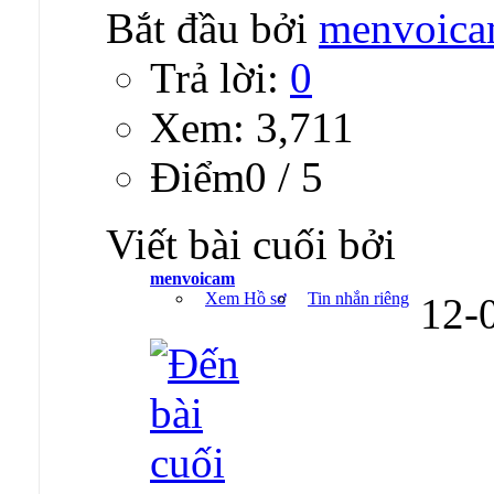
Bắt đầu bởi
menvoic
Trả lời:
0
Xem: 3,711
Ðiểm0 / 5
Viết bài cuối bởi
menvoicam
Xem Hồ sơ
Tin nhắn riêng
12-