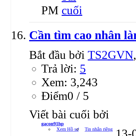
PM
Cần tìm cao nhân là
Bắt đầu bởi
TS2GVN
Trả lời:
5
Xem: 3,243
Ðiểm0 / 5
Viết bài cuối bởi
gacon91hp
Xem Hồ sơ
Tin nhắn riêng
13-