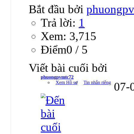
Bắt đầu bởi
phuongpv
Trả lời:
1
Xem: 3,715
Ðiểm0 / 5
Viết bài cuối bởi
phuongpvmtc72
Xem Hồ sơ
Tin nhắn riêng
07-