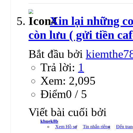
Xin lại những c
còn lưu ( gửi tiền caf
Bắt đầu bởi
kiemthe7
Trả lời:
1
Xem: 2,095
Ðiểm0 / 5
Viết bài cuối bởi
khuek8b
Xem Hồ sơ
Tin nhắn riêng
Đến tran