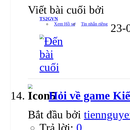
Viết bài cuối bởi
TS2GVN
Xem Hồ sơ
Tin nhắn riêng
23-
Hỏi về game Ki
Bắt đầu bởi
tiennguy
Trả lời:
0