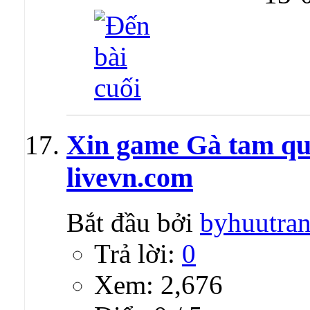
Xin game Gà tam quố
livevn.com
Bắt đầu bởi
byhuutra
Trả lời:
0
Xem: 2,676