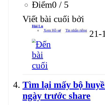
Ðiểm0 / 5
Viết bài cuối bởi
Hải Lu
Xem Hồ sơ
Tin nhắn riêng
21-
Tìm lại mấy bộ huyề
ngày trước share