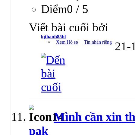
Ðiểm0 / 5
Viết bài cuối bởi
lqthanh85bl
Xem Hồ sơ
Tin nhắn riêng
21-
Mình cần xin th
pak