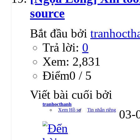
source
Bắt đầu bởi
tranhocth
Trả lời:
0
Xem: 2,831
Ðiểm0 / 5
Viết bài cuối bởi
tranhocthanh
Xem Hồ sơ
Tin nhắn riêng
03-