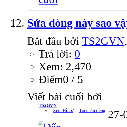
Sửa dòng này sao v
Bắt đầu bởi
TS2GVN
Trả lời:
0
Xem: 2,470
Ðiểm0 / 5
Viết bài cuối bởi
TS2GVN
Xem Hồ sơ
Tin nhắn riêng
27-