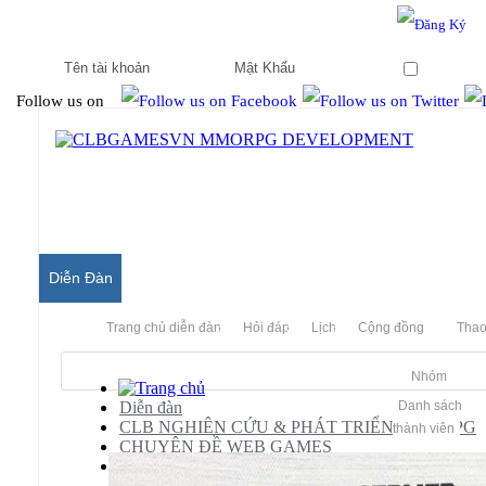
Hello & Welcome to our community.
Is this your first visit?
Ghi nhớ
Follow us on
Diễn Đàn
Trang chủ diễn đàn
Hỏi đáp
Lịch
Cộng đồng
Thao
Nhóm
Diễn đàn
Danh sách
CLB NGHIÊN CỨU & PHÁT TRIỂN MMORPG
thành viên
CHUYÊN ĐỀ WEB GAMES
Hỏi Đáp/ Yêu Cầu