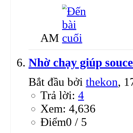
AM
Nhờ chạy giúp souce
Bắt đầu bởi
thekon
, 
Trả lời:
4
Xem: 4,636
Ðiểm0 / 5