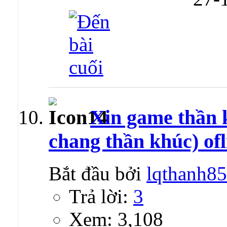
Xin game thần 
chang thần khúc) ofl
Bắt đầu bởi
lqthanh85
Trả lời:
3
Xem: 3,108