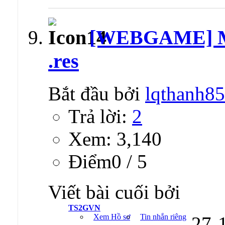
[WEBGAME] Mon
.res
Bắt đầu bởi
lqthanh85
Trả lời:
2
Xem: 3,140
Ðiểm0 / 5
Viết bài cuối bởi
TS2GVN
Xem Hồ sơ
Tin nhắn riêng
27-