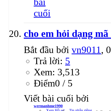
cho em hỏi dạng mã 
Bắt đầu bởi
vn9011
, 
Trả lời:
5
Xem: 3,513
Ðiểm0 / 5
Viết bài cuối bởi
wermanhme1990
Xem Hồ sơ
Tin nhắn riêng