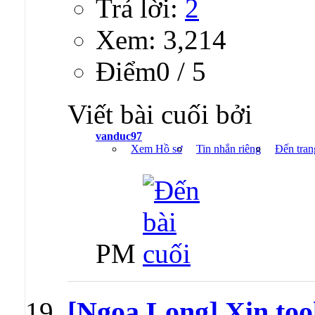
Trả lời:
2
Xem: 3,214
Ðiểm0 / 5
Viết bài cuối bởi
vanduc97
Xem Hồ sơ
Tin nhắn riêng
Đến tran
PM
[Ngọa Long] Xin tool