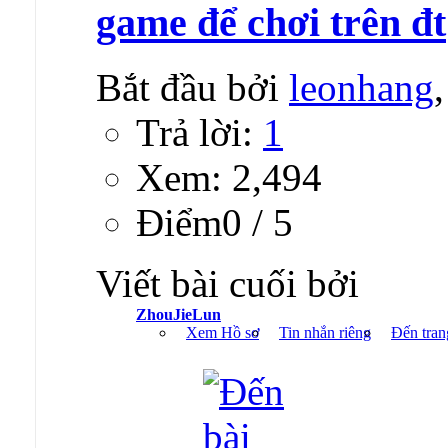
game để chơi trên đt
Bắt đầu bởi
leonhang
Trả lời:
1
Xem: 2,494
Ðiểm0 / 5
Viết bài cuối bởi
ZhouJieLun
Xem Hồ sơ
Tin nhắn riêng
Đến tran