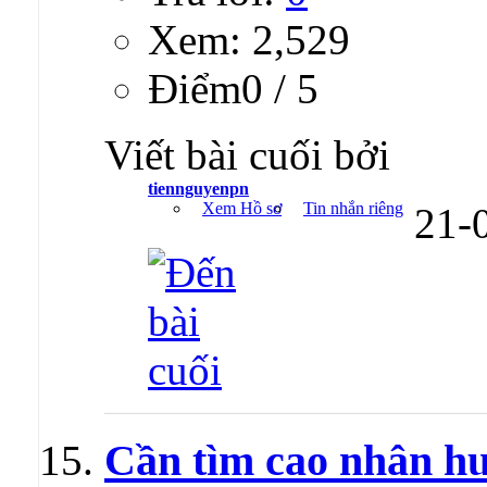
Xem: 2,529
Ðiểm0 / 5
Viết bài cuối bởi
tiennguyenpn
Xem Hồ sơ
Tin nhắn riêng
21-
Cần tìm cao nhân hư