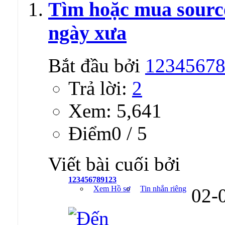
Tìm hoặc mua sourc
ngày xưa
Bắt đầu bởi
1234567
Trả lời:
2
Xem: 5,641
Ðiểm0 / 5
Viết bài cuối bởi
123456789123
Xem Hồ sơ
Tin nhắn riêng
02-