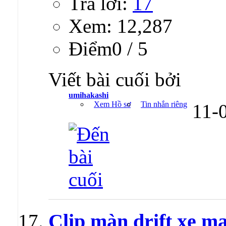
Trả lời:
17
Xem: 12,287
Ðiểm0 / 5
Viết bài cuối bởi
umihakashi
Xem Hồ sơ
Tin nhắn riêng
11-
Clip màn drift xe m