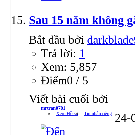
Sau 15 năm không g
Bắt đầu bởi
darkblad
Trả lời:
1
Xem: 5,857
Ðiểm0 / 5
Viết bài cuối bởi
mrtran0781
Xem Hồ sơ
Tin nhắn riêng
24-