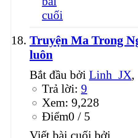
Truyện Ma Trong Ngô
luôn
Bắt đầu bởi
Linh_JX
,
Trả lời:
9
Xem: 9,228
Ðiểm0 / 5
Viết bài cuối bởi