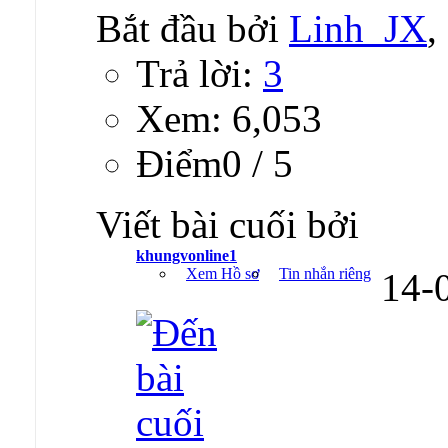
Bắt đầu bởi
Linh_JX
,
Trả lời:
3
Xem: 6,053
Ðiểm0 / 5
Viết bài cuối bởi
khungvonline1
Xem Hồ sơ
Tin nhắn riêng
14-