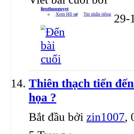
lieuthunguyet
Xem Hồ sơ
Tin nhắn riêng
29-
Thiên thạch tiến đến
họa ?
Bắt đầu bởi
zin1007
,