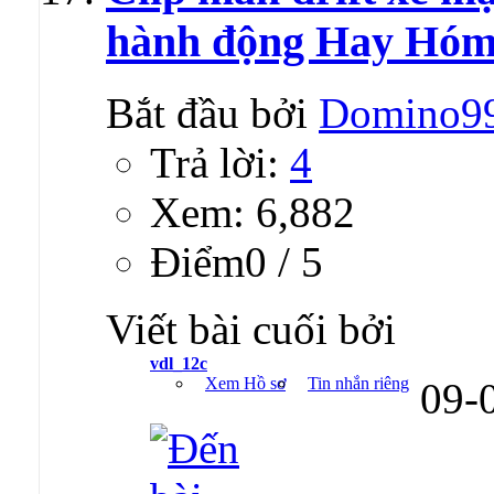
hành động Hay Hó
Bắt đầu bởi
Domino9
Trả lời:
4
Xem: 6,882
Ðiểm0 / 5
Viết bài cuối bởi
vdl_12c
Xem Hồ sơ
Tin nhắn riêng
09-