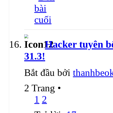
Hacker tuyên bố
31.3!
Bắt đầu bởi
thanhbeo
2 Trang
•
1
2