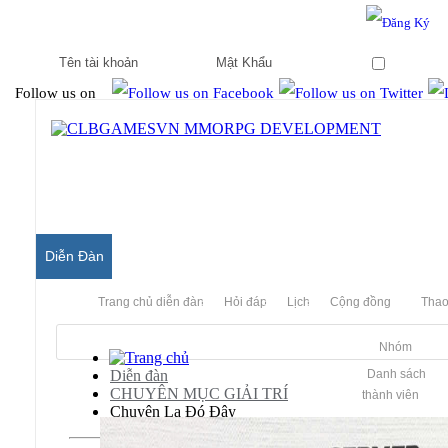
Hello & Welcome to our community.
Is this your first visit?
Ghi nhớ
Follow us on
Diễn Đàn
Trang chủ diễn đàn
Hỏi đáp
Lịch
Cộng đồng
Thao
Nhóm
Diễn đàn
Danh sách
CHUYÊN MỤC GIẢI TRÍ
thành viên
Chuyện Lạ Đó Đây