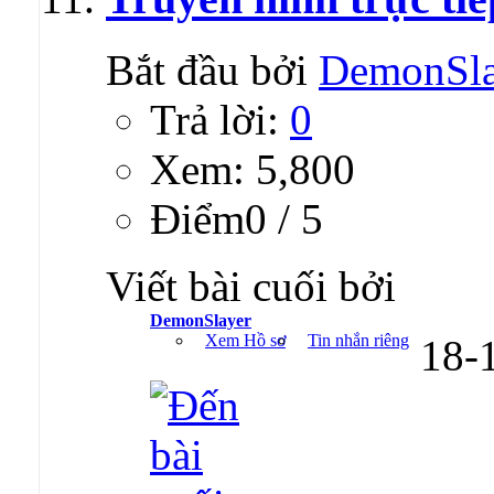
Bắt đầu bởi
DemonSla
Trả lời:
0
Xem: 5,800
Ðiểm0 / 5
Viết bài cuối bởi
DemonSlayer
Xem Hồ sơ
Tin nhắn riêng
18-