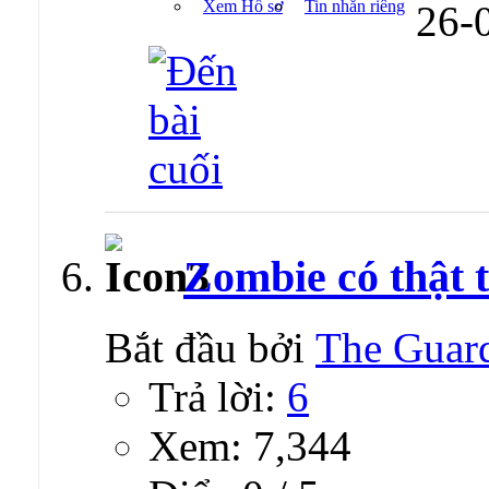
Xem Hồ sơ
Tin nhắn riêng
26-
Zombie có thật t
Bắt đầu bởi
The Guar
Trả lời:
6
Xem: 7,344