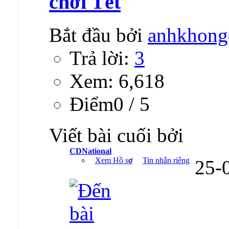
chơi Tết
Bắt đầu bởi
anhkhong
Trả lời:
3
Xem: 6,618
Ðiểm0 / 5
Viết bài cuối bởi
CDNational
Xem Hồ sơ
Tin nhắn riêng
25-