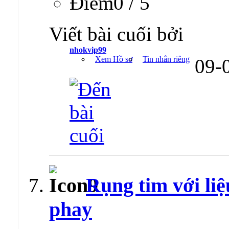
Ðiểm0 / 5
Viết bài cuối bởi
nhokvip99
Xem Hồ sơ
Tin nhắn riêng
09-
Rụng tim với li
phay