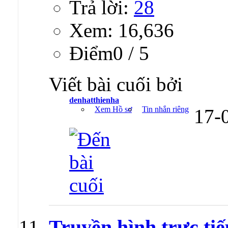
Trả lời:
28
Xem: 16,636
Ðiểm0 / 5
Viết bài cuối bởi
denhatthienha
Xem Hồ sơ
Tin nhắn riêng
17-
Truyền hình trực tiế