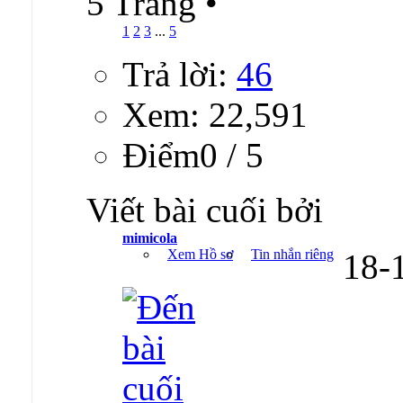
5 Trang
•
1
2
3
...
5
Trả lời:
46
Xem: 22,591
Ðiểm0 / 5
Viết bài cuối bởi
mimicola
Xem Hồ sơ
Tin nhắn riêng
18-