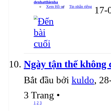
denhatthienha
Xem Hồ sơ
Tin nhắn riêng
17-
Ngày tận thế không 
Bắt đầu bởi
kuldo
, 2
3 Trang
•
1
2
3