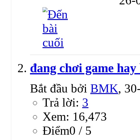
26-
đang chơi game hay b
Bắt đầu bởi
BMK
, 3
Trả lời:
3
Xem: 16,473
Ðiểm0 / 5