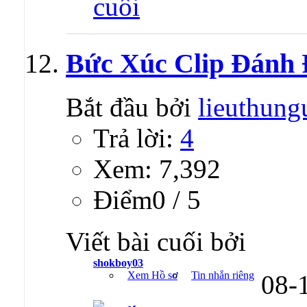
Bức Xúc Clip Đánh 
Bắt đầu bởi
lieuthung
Trả lời:
4
Xem: 7,392
Ðiểm0 / 5
Viết bài cuối bởi
shokboy03
Xem Hồ sơ
Tin nhắn riêng
08-