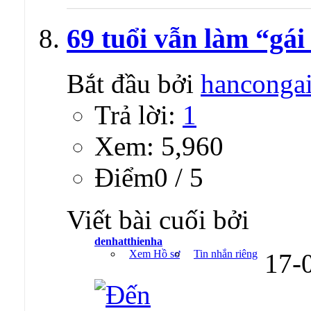
69 tuổi vẫn làm “gái
Bắt đầu bởi
hanconga
Trả lời:
1
Xem: 5,960
Ðiểm0 / 5
Viết bài cuối bởi
denhatthienha
Xem Hồ sơ
Tin nhắn riêng
17-