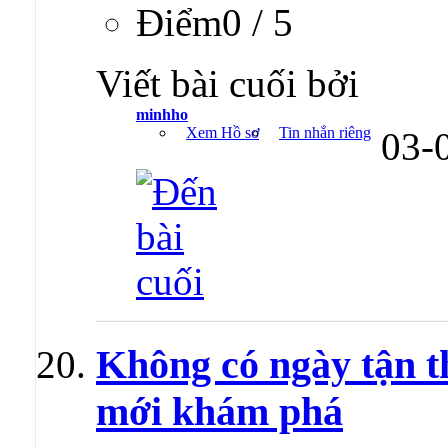
Ðiểm0 / 5
Viết bài cuối bởi
minhho
Xem Hồ sơ
Tin nhắn riêng
03-
Không có ngày tận t
mới khám phá