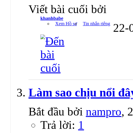
Viết bài cuối bởi
khanhbabe
Xem Hồ sơ
Tin nhắn riêng
22-
Làm sao chịu nổi đâ
Bắt đầu bởi
nampro
, 
Trả lời:
1