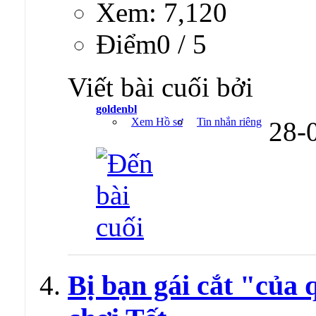
Xem: 7,120
Ðiểm0 / 5
Viết bài cuối bởi
goldenbl
Xem Hồ sơ
Tin nhắn riêng
28-
Bị bạn gái cắt "của 