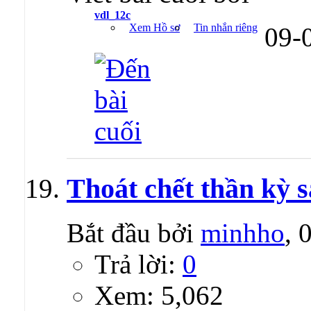
vdl_12c
Xem Hồ sơ
Tin nhắn riêng
09-
Thoát chết thần kỳ sa
Bắt đầu bởi
minhho
, 
Trả lời:
0
Xem: 5,062