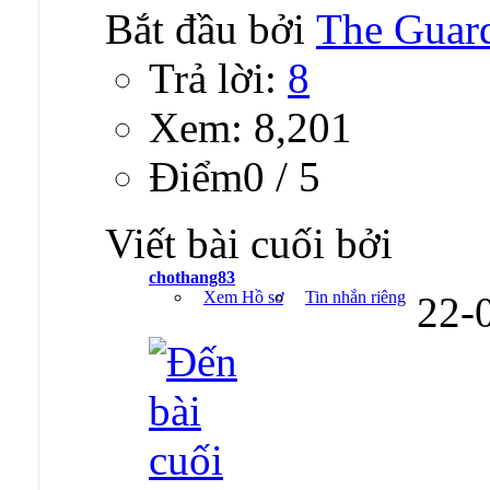
Bắt đầu bởi
The Guar
Trả lời:
8
Xem: 8,201
Ðiểm0 / 5
Viết bài cuối bởi
chothang83
Xem Hồ sơ
Tin nhắn riêng
22-