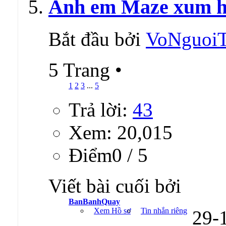
Anh em Maze xum họ
Bắt đầu bởi
VoNguoi
5 Trang
•
1
2
3
...
5
Trả lời:
43
Xem: 20,015
Ðiểm0 / 5
Viết bài cuối bởi
BanBanhQuay
Xem Hồ sơ
Tin nhắn riêng
29-