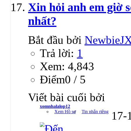
Xin hỏi anh em giờ s
nhất?
Bắt đầu bởi
NewbieJ
Trả lời:
1
Xem: 4,843
Ðiểm0 / 5
Viết bài cuối bởi
xomnhalalop12
Xem Hồ sơ
Tin nhắn riêng
17-