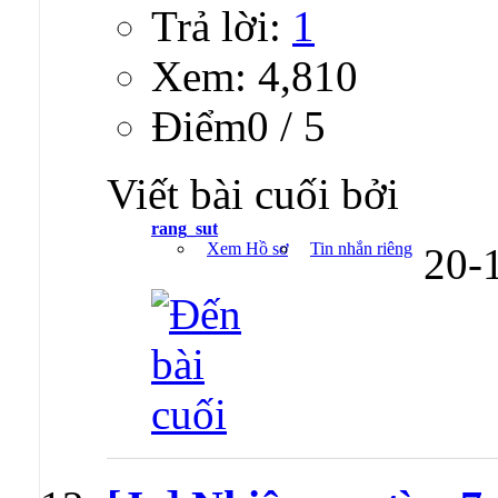
Trả lời:
1
Xem: 4,810
Ðiểm0 / 5
Viết bài cuối bởi
rang_sut
Xem Hồ sơ
Tin nhắn riêng
20-