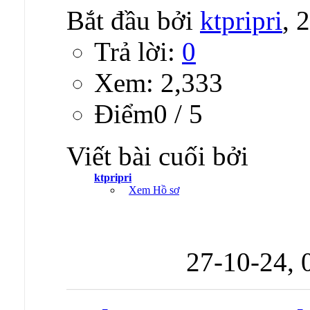
Bắt đầu bởi
ktpripri
, 
Trả lời:
0
Xem: 2,333
Ðiểm0 / 5
Viết bài cuối bởi
ktpripri
Xem Hồ sơ
27-10-24,