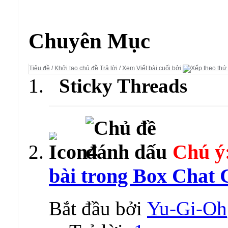
Diễn đàn:
Chat Chit - Tán Gẫu
Chuyên Mục
Tiêu đề
/
Khởi tạo chủ đề
Trả lời
/
Xem
Viết bài cuối bởi
Sticky Threads
Chú ý
bài trong Box Chat C
Bắt đầu bởi
Yu-Gi-Oh