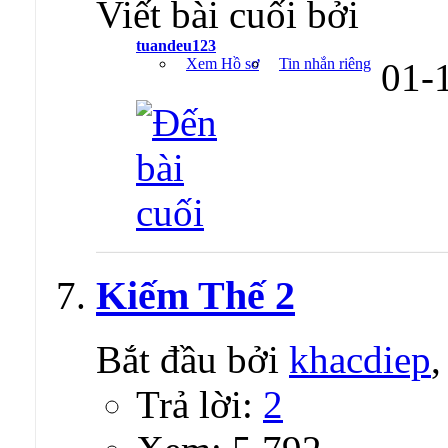
Viết bài cuối bởi
tuandeu123
Xem Hồ sơ
Tin nhắn riêng
01-
Kiếm Thế 2
Bắt đầu bởi
khacdiep
Trả lời:
2