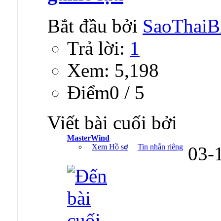
Bắt đầu bởi
SaoThaiB
Trả lời:
1
Xem: 5,198
Ðiểm0 / 5
Viết bài cuối bởi
MasterWind
Xem Hồ sơ
Tin nhắn riêng
03-