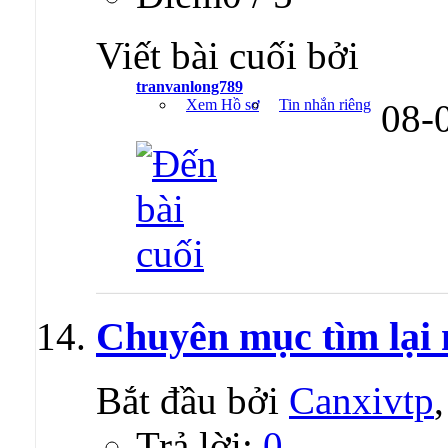
Viết bài cuối bởi
tranvanlong789
Xem Hồ sơ
Tin nhắn riêng
08-
Chuyên mục tìm lại 
Bắt đầu bởi
Canxivtp
Trả lời:
0