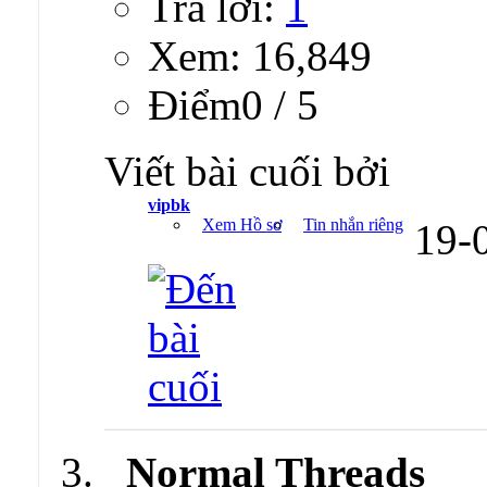
Trả lời:
1
Xem: 16,849
Ðiểm0 / 5
Viết bài cuối bởi
vipbk
Xem Hồ sơ
Tin nhắn riêng
19-
Normal Threads