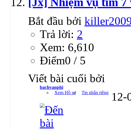
[Jx] Nhiệm vụ tìm 7
Bắt đầu bởi
killer200
Trả lời:
2
Xem: 6,610
Ðiểm0 / 5
Viết bài cuối bởi
bachvanphi
Xem Hồ sơ
Tin nhắn riêng
12-