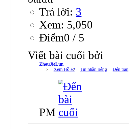
Trả lời:
3
Xem: 5,050
Ðiểm0 / 5
Viết bài cuối bởi
ZhouJieLun
Xem Hồ sơ
Tin nhắn riêng
Đến tran
PM