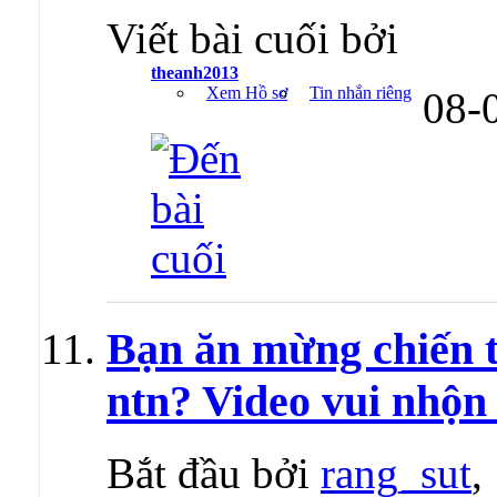
Viết bài cuối bởi
theanh2013
Xem Hồ sơ
Tin nhắn riêng
08-
Bạn ăn mừng chiến 
ntn? Video vui nhộ
Bắt đầu bởi
rang_sut
,