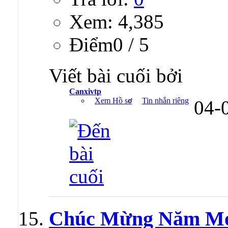
Xem: 4,385
Ðiểm0 / 5
Viết bài cuối bởi
Canxivtp
Xem Hồ sơ
Tin nhắn riêng
04-
Chúc Mừng Năm M