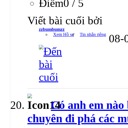
Ðiểm0 / 5
Viết bài cuối bởi
zzbumbumzz
Xem Hồ sơ
Tin nhắn riêng
08-
Có anh em nào b
chuyên đi phá các m