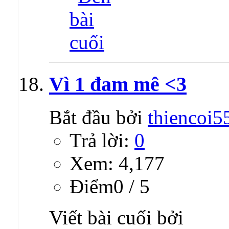
Vì 1 đam mê <3
Bắt đầu bởi
thiencoi5
Trả lời:
0
Xem: 4,177
Ðiểm0 / 5
Viết bài cuối bởi