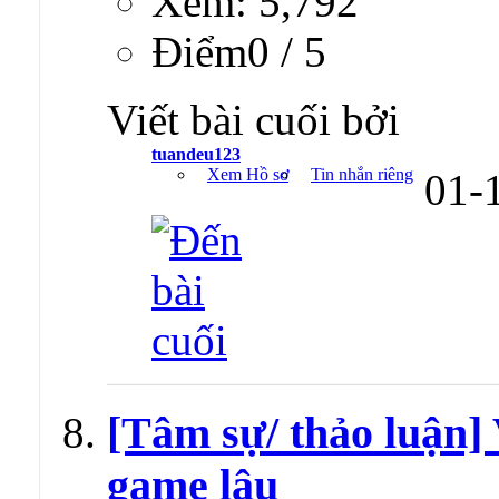
Xem: 5,792
Ðiểm0 / 5
Viết bài cuối bởi
tuandeu123
Xem Hồ sơ
Tin nhắn riêng
01-
[Tâm sự/ thảo luận] 
game lậu