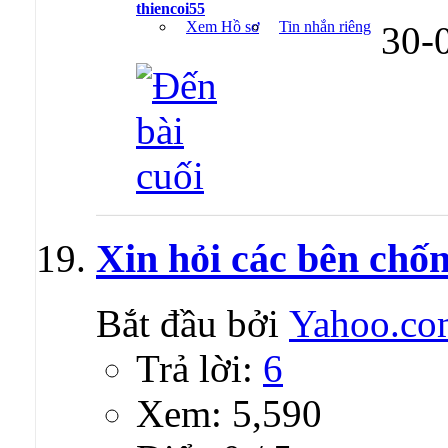
thiencoi55
Xem Hồ sơ
Tin nhắn riêng
30-
Xin hỏi các bên chốn
Bắt đầu bởi
Yahoo.co
Trả lời:
6
Xem: 5,590