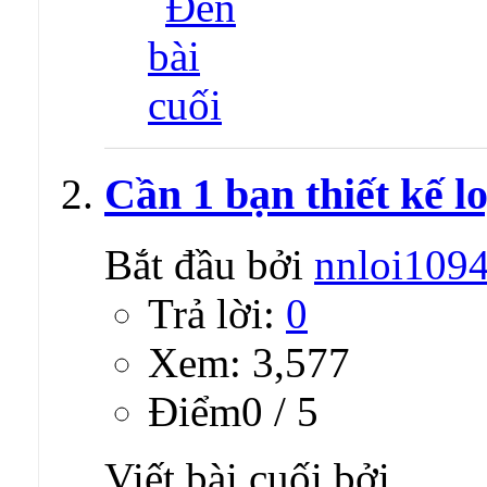
Cần 1 bạn thiết kế l
Bắt đầu bởi
nnloi109
Trả lời:
0
Xem: 3,577
Ðiểm0 / 5
Viết bài cuối bởi