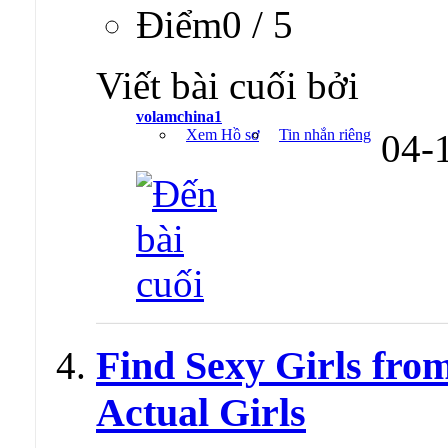
Ðiểm0 / 5
Viết bài cuối bởi
volamchina1
Xem Hồ sơ
Tin nhắn riêng
04-
Find Sexy Girls from
Actual Girls