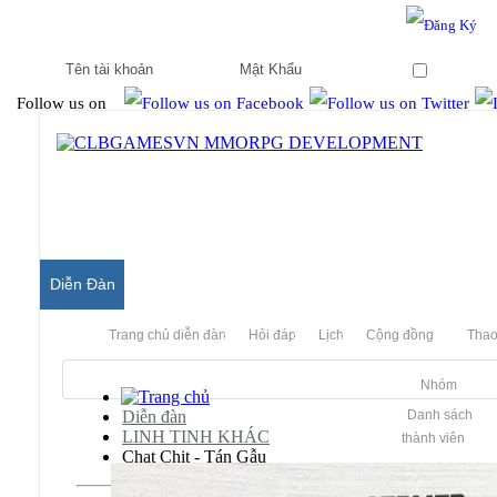
Hello & Welcome to our community.
Is this your first visit?
Ghi nhớ
Follow us on
Diễn Đàn
Trang chủ diễn đàn
Hỏi đáp
Lịch
Cộng đồng
Thao
Nhóm
Diễn đàn
Danh sách
LINH TINH KHÁC
thành viên
Chat Chit - Tán Gẫu