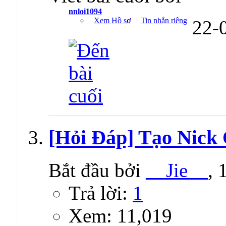
nnloi1094
Xem Hồ sơ
Tin nhắn riêng
22-
[Hỏi Đáp] Tạo Nick
Bắt đầu bởi
__Jie__
, 
Trả lời:
1
Xem: 11,019