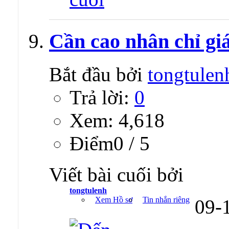
Cần cao nhân chỉ giá
Bắt đầu bởi
tongtulen
Trả lời:
0
Xem: 4,618
Ðiểm0 / 5
Viết bài cuối bởi
tongtulenh
Xem Hồ sơ
Tin nhắn riêng
09-