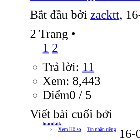
Bắt đầu bởi
zacktt
, 1
2 Trang
•
1
2
Trả lời:
11
Xem: 8,443
Ðiểm0 / 5
Viết bài cuối bởi
luandaik
Xem Hồ sơ
Tin nhắn riêng
16-