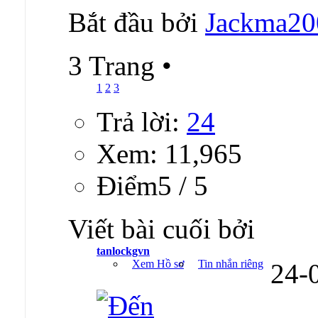
Bắt đầu bởi
Jackma20
3 Trang
•
1
2
3
Trả lời:
24
Xem: 11,965
Ðiểm5 / 5
Viết bài cuối bởi
tanlockgvn
Xem Hồ sơ
Tin nhắn riêng
24-