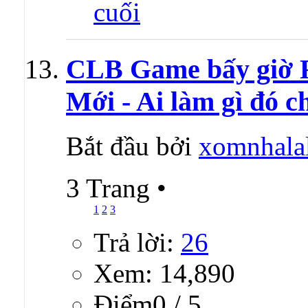
CLB Game bấy giờ Rấ
Mới - Ai làm gì đó c
Bắt đầu bởi
xomnhala
3 Trang
•
1
2
3
Trả lời:
26
Xem: 14,890
Ðiểm0 / 5