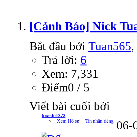
[Cảnh Báo] Nick Tu
Bắt đầu bởi
Tuan565
,
Trả lời:
6
Xem: 7,331
Ðiểm0 / 5
Viết bài cuối bởi
tuxedo1372
Xem Hồ sơ
Tin nhắn riêng
06-