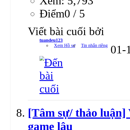
Xem: 5,793
Ðiểm0 / 5
Viết bài cuối bởi
tuandeu123
Xem Hồ sơ
Tin nhắn riêng
01-
[Tâm sự/ thảo luận] 
game lậu