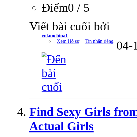
Ðiểm0 / 5
Viết bài cuối bởi
volamchina1
Xem Hồ sơ
Tin nhắn riêng
04-
Find Sexy Girls from
Actual Girls