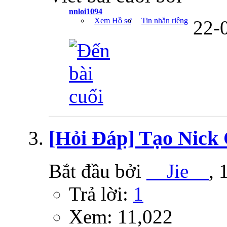
nnloi1094
Xem Hồ sơ
Tin nhắn riêng
22-
[Hỏi Đáp] Tạo Nick
Bắt đầu bởi
__Jie__
, 
Trả lời:
1
Xem: 11,022