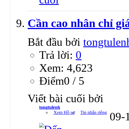
Cần cao nhân chỉ giá
Bắt đầu bởi
tongtulen
Trả lời:
0
Xem: 4,623
Ðiểm0 / 5
Viết bài cuối bởi
tongtulenh
Xem Hồ sơ
Tin nhắn riêng
09-