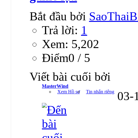
Bắt đầu bởi
SaoThaiB
Trả lời:
1
Xem: 5,202
Ðiểm0 / 5
Viết bài cuối bởi
MasterWind
Xem Hồ sơ
Tin nhắn riêng
03-