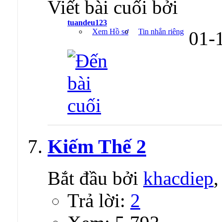
Viết bài cuối bởi
tuandeu123
Xem Hồ sơ
Tin nhắn riêng
01-
Kiếm Thế 2
Bắt đầu bởi
khacdiep
Trả lời:
2