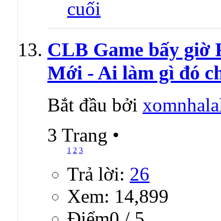
CLB Game bấy giờ Rấ
Mới - Ai làm gì đó c
Bắt đầu bởi
xomnhala
3 Trang
•
1
2
3
Trả lời:
26
Xem: 14,899
Ðiểm0 / 5