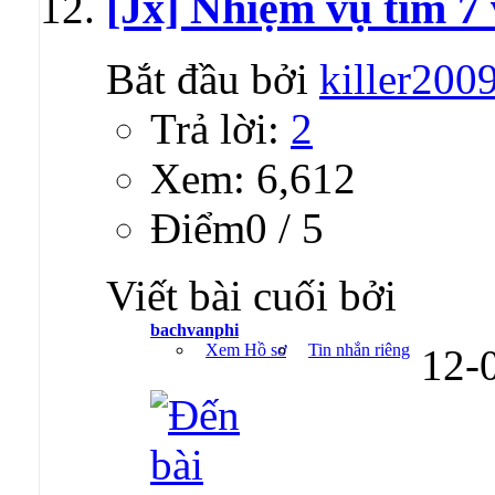
[Jx] Nhiệm vụ tìm 7
Bắt đầu bởi
killer200
Trả lời:
2
Xem: 6,612
Ðiểm0 / 5
Viết bài cuối bởi
bachvanphi
Xem Hồ sơ
Tin nhắn riêng
12-