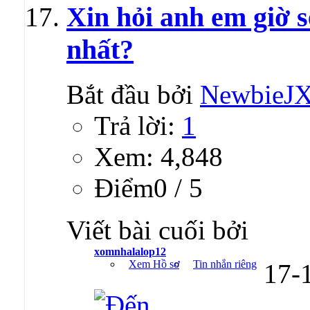
Xin hỏi anh em giờ s
nhất?
Bắt đầu bởi
NewbieJ
Trả lời:
1
Xem: 4,848
Ðiểm0 / 5
Viết bài cuối bởi
xomnhalalop12
Xem Hồ sơ
Tin nhắn riêng
17-