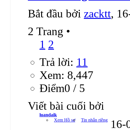
Bắt đầu bởi
zacktt
, 1
2 Trang
•
1
2
Trả lời:
11
Xem: 8,447
Ðiểm0 / 5
Viết bài cuối bởi
luandaik
Xem Hồ sơ
Tin nhắn riêng
16-