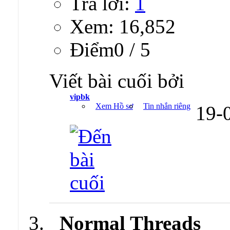
Trả lời:
1
Xem: 16,852
Ðiểm0 / 5
Viết bài cuối bởi
vipbk
Xem Hồ sơ
Tin nhắn riêng
19-
Normal Threads