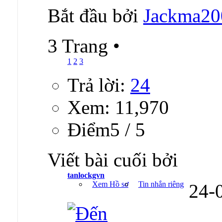
Bắt đầu bởi
Jackma20
3 Trang
•
1
2
3
Trả lời:
24
Xem: 11,970
Ðiểm5 / 5
Viết bài cuối bởi
tanlockgvn
Xem Hồ sơ
Tin nhắn riêng
24-