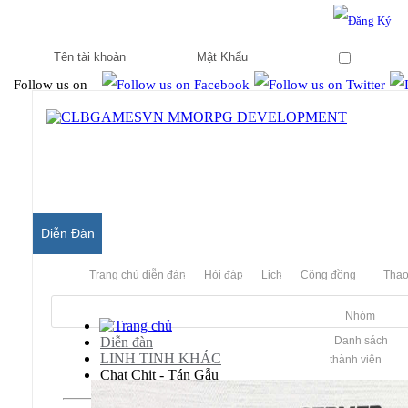
Hello & Welcome to our community.
Is this your first visit?
Ghi nhớ
Follow us on
Diễn Đàn
Trang chủ diễn đàn
Hỏi đáp
Lịch
Cộng đồng
Thao
Nhóm
Diễn đàn
Danh sách
LINH TINH KHÁC
thành viên
Chat Chit - Tán Gẫu