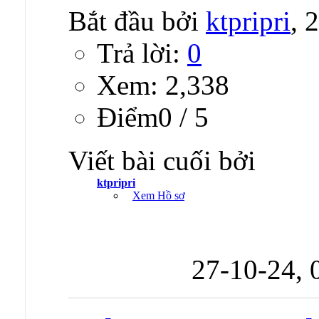
Bắt đầu bởi
ktpripri
, 
Trả lời:
0
Xem: 2,338
Ðiểm0 / 5
Viết bài cuối bởi
ktpripri
Xem Hồ sơ
27-10-24,