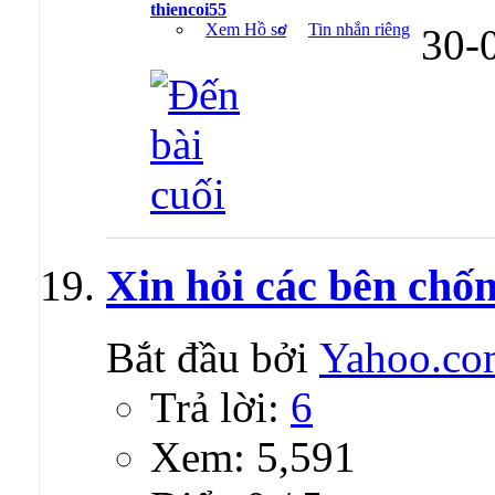
thiencoi55
Xem Hồ sơ
Tin nhắn riêng
30-
Xin hỏi các bên chốn
Bắt đầu bởi
Yahoo.co
Trả lời:
6
Xem: 5,591