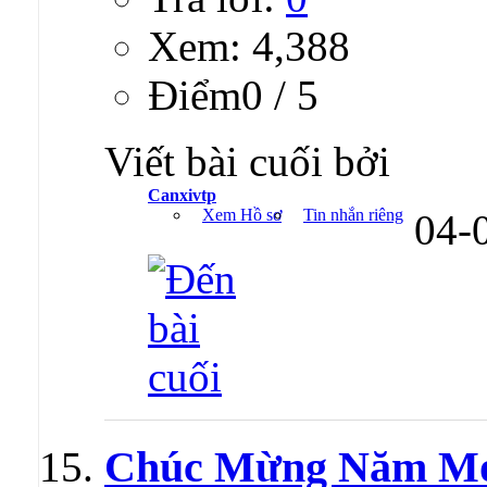
Xem: 4,388
Ðiểm0 / 5
Viết bài cuối bởi
Canxivtp
Xem Hồ sơ
Tin nhắn riêng
04-
Chúc Mừng Năm M