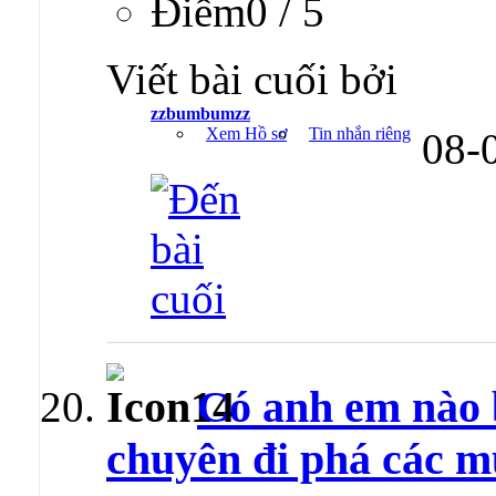
Ðiểm0 / 5
Viết bài cuối bởi
zzbumbumzz
Xem Hồ sơ
Tin nhắn riêng
08-
Có anh em nào b
chuyên đi phá các m