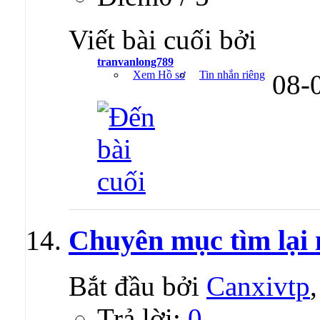
Viết bài cuối bởi
tranvanlong789
Xem Hồ sơ
Tin nhắn riêng
08-
Chuyên mục tìm lại 
Bắt đầu bởi
Canxivtp
Trả lời:
0