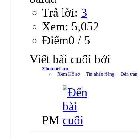
Trả lời:
3
Xem: 5,052
Ðiểm0 / 5
Viết bài cuối bởi
ZhouJieLun
Xem Hồ sơ
Tin nhắn riêng
Đến tran
PM