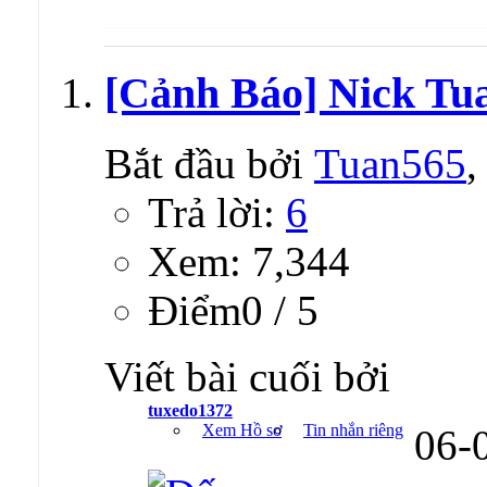
[Cảnh Báo] Nick Tu
Bắt đầu bởi
Tuan565
,
Trả lời:
6
Xem: 7,344
Ðiểm0 / 5
Viết bài cuối bởi
tuxedo1372
Xem Hồ sơ
Tin nhắn riêng
06-