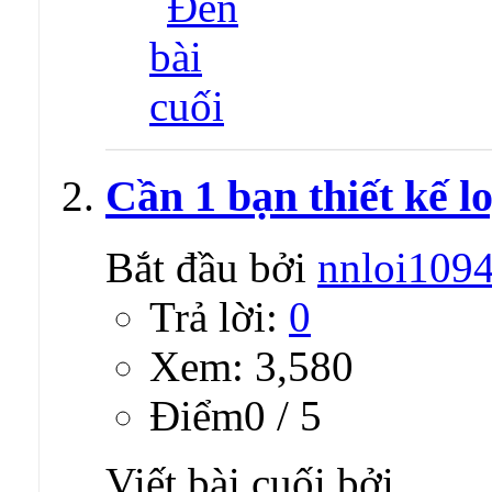
Cần 1 bạn thiết kế l
Bắt đầu bởi
nnloi109
Trả lời:
0
Xem: 3,580
Ðiểm0 / 5
Viết bài cuối bởi