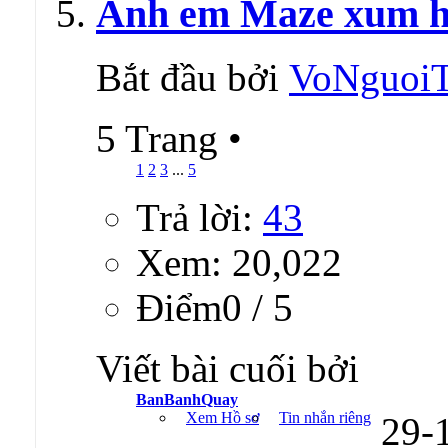
Anh em Maze xum họ
Bắt đầu bởi
VoNguoi
5 Trang
•
1
2
3
...
5
Trả lời:
43
Xem: 20,022
Ðiểm0 / 5
Viết bài cuối bởi
BanBanhQuay
Xem Hồ sơ
Tin nhắn riêng
29-