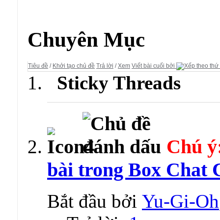
Diễn đàn:
Chat Chit - Tán Gẫu
Chuyên Mục
Tiêu đề
/
Khởi tạo chủ đề
Trả lời
/
Xem
Viết bài cuối bởi
Sticky Threads
Chú ý
bài trong Box Chat C
Bắt đầu bởi
Yu-Gi-Oh