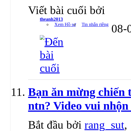
Viết bài cuối bởi
theanh2013
Xem Hồ sơ
Tin nhắn riêng
08-
Bạn ăn mừng chiến 
ntn? Video vui nhộ
Bắt đầu bởi
rang_sut
,