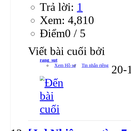
Trả lời:
1
Xem: 4,810
Ðiểm0 / 5
Viết bài cuối bởi
rang_sut
Xem Hồ sơ
Tin nhắn riêng
20-