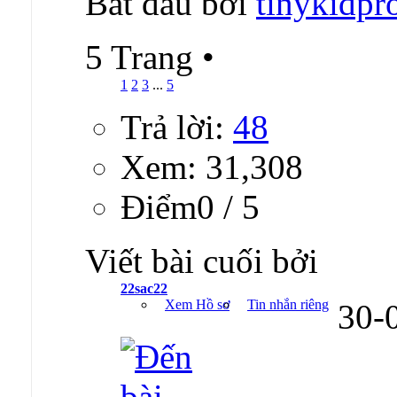
Bắt đầu bởi
tinykidpr
5 Trang
•
1
2
3
...
5
Trả lời:
48
Xem: 31,308
Ðiểm0 / 5
Viết bài cuối bởi
22sac22
Xem Hồ sơ
Tin nhắn riêng
30-