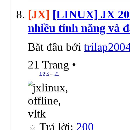
[JX]
[LINUX] JX 20
nhiều tính năng và đ
Bắt đầu bởi
trilap200
21 Trang
•
1
2
3
...
21
Trả lời:
200