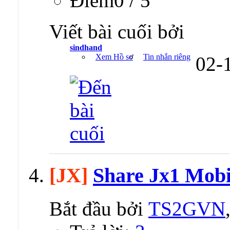
Ðiểm0 / 5
Viết bài cuối bởi
sindhand
Xem Hồ sơ
Tin nhắn riêng
02-
[JX]
Share Jx1 Mob
Bắt đầu bởi
TS2GVN