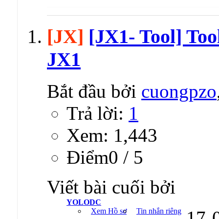
[JX]
[JX1- Tool] Tool
JX1
Bắt đầu bởi
cuongpzo
Trả lời:
1
Xem: 1,443
Ðiểm0 / 5
Viết bài cuối bởi
YOLODC
Xem Hồ sơ
Tin nhắn riêng
17-