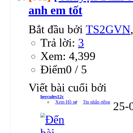
anh em tốt
Bắt đầu bởi
TS2GVN
Trả lời:
3
Xem: 4,399
Ðiểm0 / 5
Viết bài cuối bởi
hercules12c
Xem Hồ sơ
Tin nhắn riêng
25-