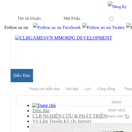
Hello & Welcome to our community.
Is this your first visit?
Ghi nhớ
Follow us on
Diễn Đàn
Trang chủ diễn đàn
Hỏi đáp
Lịch
Cộng đồng
Thao
Nhóm
Diễn đàn
Danh sách
CLB NGHIÊN CỨU & PHÁT TRIỂN MMORPG
thành viên
Võ Lâm Truyền Kỳ (Jx Server)
Releases