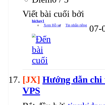
Viết bài cuối bởi
hichay1
Xem Hồ sơ
Tin nhắn riêng
07-
[JX]
Hướng dẫn chi t
VPS