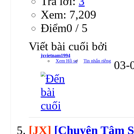
Trả lời:
3
Xem: 7,209
Ðiểm0 / 5
Viết bài cuối bởi
jxvietnam1994
Xem Hồ sơ
Tin nhắn riêng
03-
[JX]
[Chuyện Tâm Sự