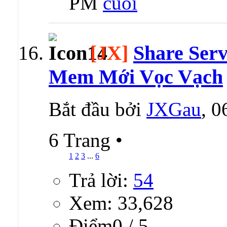
PM
[JX]
Share Ser
Mem Mới Vọc Vạch
Bắt đầu bởi
JXGau
, 
6 Trang
•
1
2
3
...
6
Trả lời:
54
Xem: 33,628
Ðiểm0 / 5