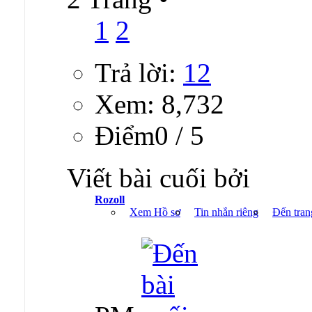
1
2
Trả lời:
12
Xem: 8,732
Ðiểm0 / 5
Viết bài cuối bởi
Rozoll
Xem Hồ sơ
Tin nhắn riêng
Đến tran