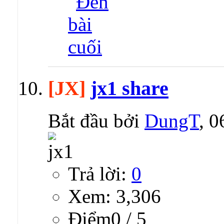
[JX]
jx1 share
Bắt đầu bởi
DungT
, 
Trả lời:
0
Xem: 3,306
Ðiểm0 / 5