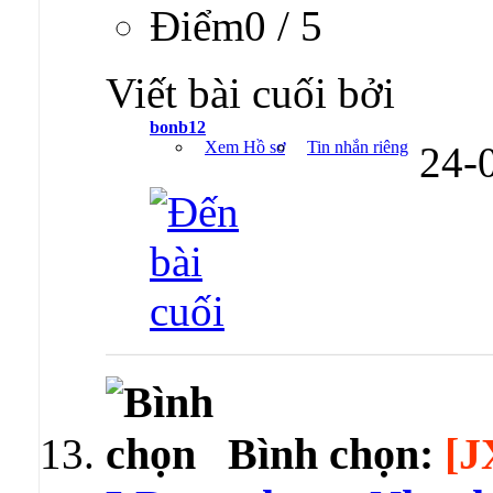
Ðiểm0 / 5
Viết bài cuối bởi
bonb12
Xem Hồ sơ
Tin nhắn riêng
24-
Bình chọn:
[J