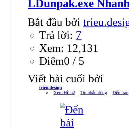
LDunpak.exe Nhan
Bắt đầu bởi
trieu.desi
Trả lời:
7
Xem: 12,131
Ðiểm0 / 5
Viết bài cuối bởi
trieu.design
Xem Hồ sơ
Tin nhắn riêng
Đến tran