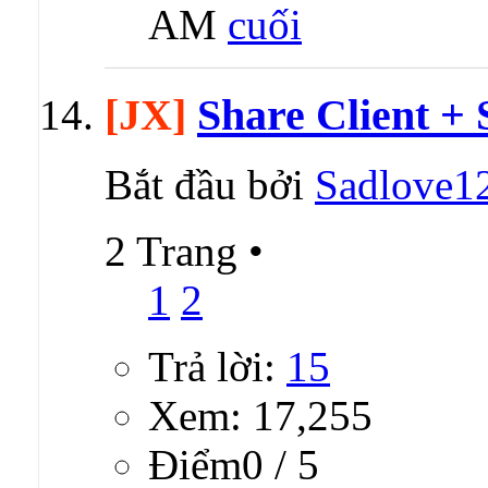
AM
[JX]
Share Client +
Bắt đầu bởi
Sadlove1
2 Trang
•
1
2
Trả lời:
15
Xem: 17,255
Ðiểm0 / 5