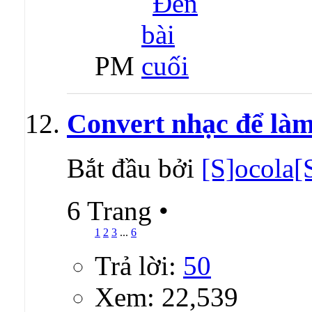
PM
Convert nhạc để làm
Bắt đầu bởi
[S]ocola[
6 Trang
•
1
2
3
...
6
Trả lời:
50
Xem: 22,539