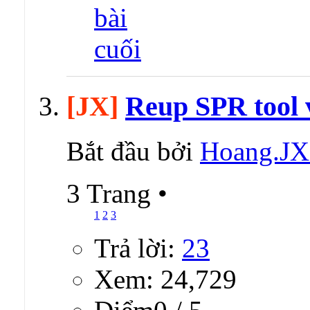
[JX]
Reup SPR tool 
Bắt đầu bởi
Hoang.J
3 Trang
•
1
2
3
Trả lời:
23
Xem: 24,729