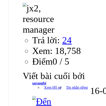
Trả lời:
24
Xem: 18,758
Ðiểm0 / 5
Viết bài cuối bởi
sarangbi
Xem Hồ sơ
Tin nhắn riêng
16-