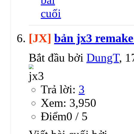
[JX]
bản jx3 remake
Bắt đầu bởi
DungT
, 
Trả lời:
3
Xem: 3,950
Ðiểm0 / 5