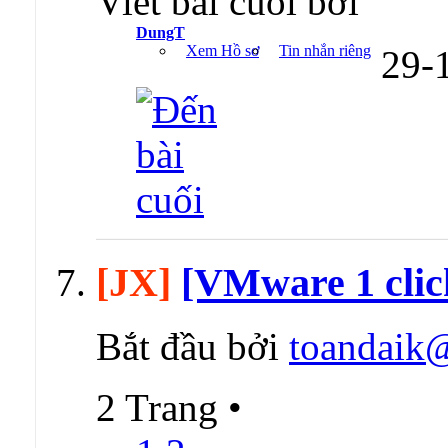
Viết bài cuối bởi
DungT
Xem Hồ sơ
Tin nhắn riêng
29-
[JX]
[VMware 1 clic
Bắt đầu bởi
toandaik
2 Trang
•