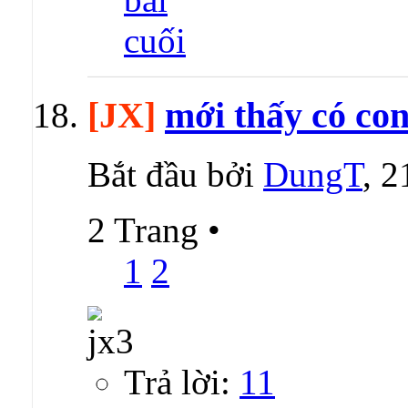
[JX]
mới thấy có con
Bắt đầu bởi
DungT
, 
2 Trang
•
1
2
Trả lời:
11