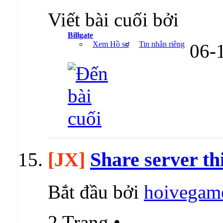
Viết bài cuối bởi
Billgate
Xem Hồ sơ
Tin nhắn riêng
06-
[JX]
Share server th
Bắt đầu bởi
hoivegam
2 Trang
•