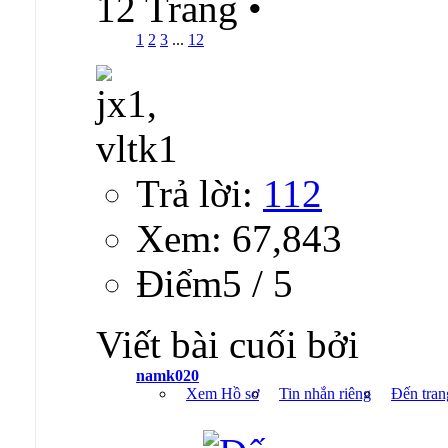
12 Trang
•
1
2
3
...
12
Trả lời:
112
Xem: 67,843
Ðiểm5 / 5
Viết bài cuối bởi
namk020
Xem Hồ sơ
Tin nhắn riêng
Đến tran