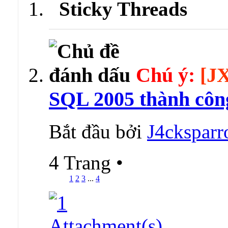
Sticky Threads
Chú ý:
[J
SQL 2005 thành cô
Bắt đầu bởi
J4ckspar
4 Trang
•
1
2
3
...
4