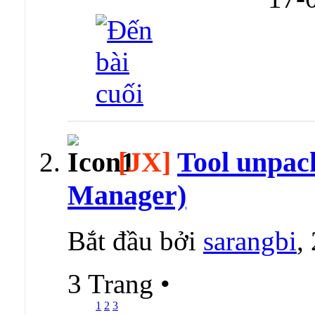
[JX]
Tool unpac
Manager)
Bắt đầu bởi
sarangbi
,
3 Trang
•
1
2
3