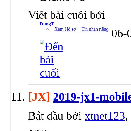
Viết bài cuối bởi
DungT
Xem Hồ sơ
Tin nhắn riêng
06-
[JX]
2019-jx1-mobil
Bắt đầu bởi
xtnet123
,