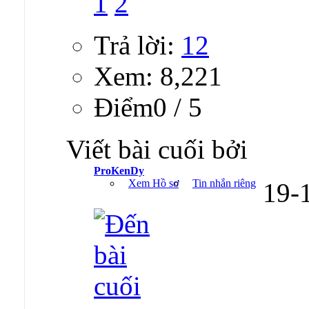
1
2
Trả lời:
12
Xem: 8,221
Ðiểm0 / 5
Viết bài cuối bởi
ProKenDy
Xem Hồ sơ
Tin nhắn riêng
19-