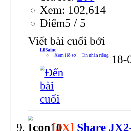
Xem: 102,614
Ðiểm5 / 5
Viết bài cuối bởi
LilSaint
Xem Hồ sơ
Tin nhắn riêng
18-
[JX]
Share JX2-