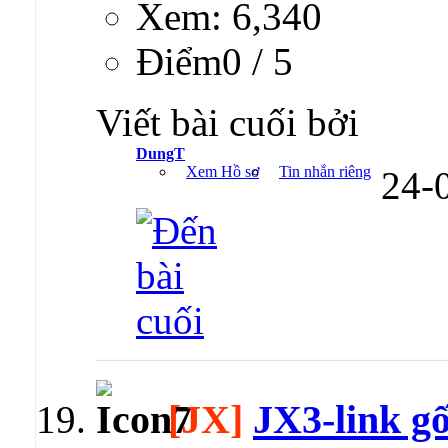
Xem: 6,340
Ðiểm0 / 5
Viết bài cuối bởi
DungT
Xem Hồ sơ
Tin nhắn riêng
24-
[JX]
JX3-link gố