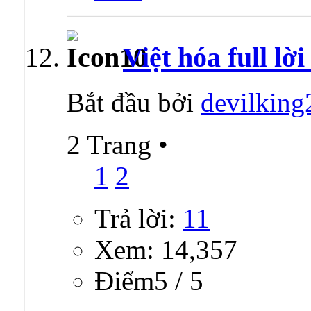
Việt hóa full lờ
Bắt đầu bởi
devilkin
2 Trang
•
1
2
Trả lời:
11
Xem: 14,357
Ðiểm5 / 5