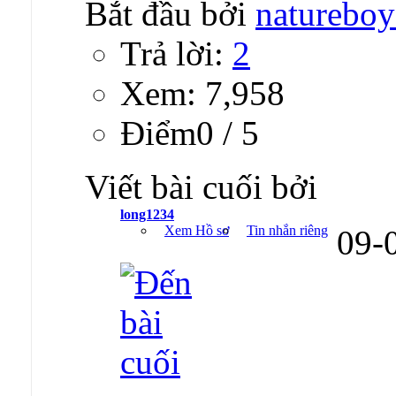
Bắt đầu bởi
natureboy
Trả lời:
2
Xem: 7,958
Ðiểm0 / 5
Viết bài cuối bởi
long1234
Xem Hồ sơ
Tin nhắn riêng
09-