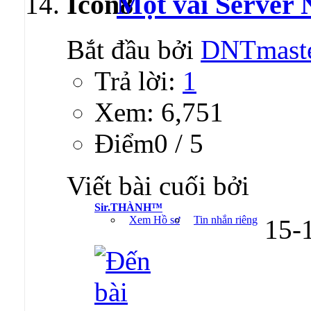
Một vài Server
Bắt đầu bởi
DNTmast
Trả lời:
1
Xem: 6,751
Ðiểm0 / 5
Viết bài cuối bởi
Sir.THÀNH™
Xem Hồ sơ
Tin nhắn riêng
15-