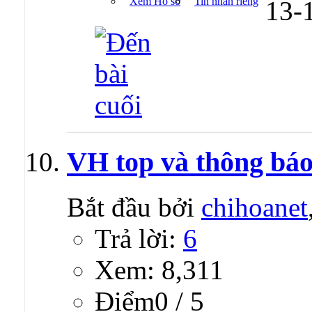
Xem Hồ sơ
Tin nhắn riêng
13-
VH top và thông báo
Bắt đầu bởi
chihoanet
Trả lời:
6
Xem: 8,311
Ðiểm0 / 5