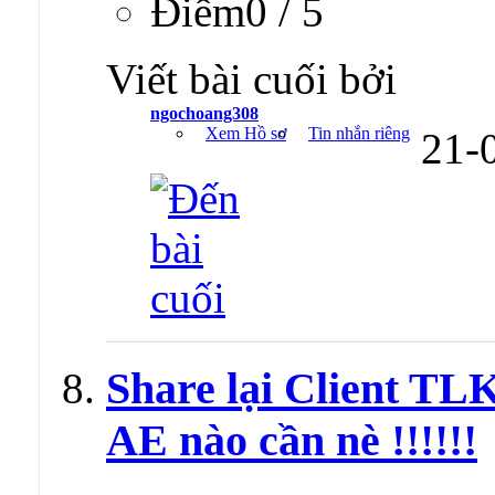
Ðiểm0 / 5
Viết bài cuối bởi
ngochoang308
Xem Hồ sơ
Tin nhắn riêng
21-
Share lại Client TL
AE nào cần nè !!!!!!