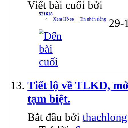
Viết bài cuối bởi
521618
Xem Hồ sơ
Tin nhắn riêng
29-
Tiết lộ về TLKD, mở
tạm biệt.
Bắt đầu bởi
thachlon