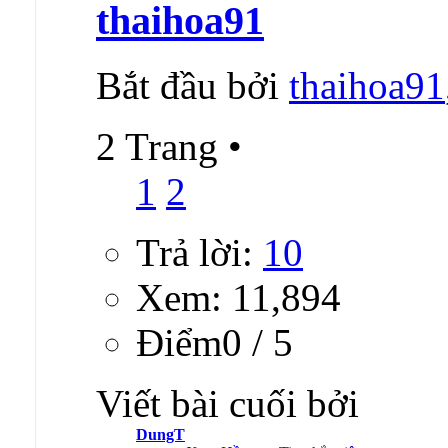
thaihoa91
Bắt đầu bởi
thaihoa91
2 Trang
•
1
2
Trả lời:
10
Xem: 11,894
Ðiểm0 / 5
Viết bài cuối bởi
DungT