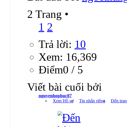
2 Trang
•
1
2
Trả lời:
10
Xem: 16,369
Ðiểm0 / 5
Viết bài cuối bởi
nguyenhophuc87
Xem Hồ sơ
Tin nhắn riêng
Đến tran