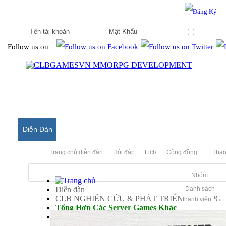
Hello & Welcome to our community.
Is this your first visit?
Ghi nhớ
Follow us on
Diễn Đàn
Trang chủ diễn đàn
Hỏi đáp
Lịch
Cộng đồng
Thao
Nhóm
Diễn đàn
Danh sách
CLB NGHIÊN CỨU & PHÁT TRIỂN MMORPG
thành viên
Tổng Hợp Các Server Games Khác
Tiên Lữ Kỳ Duyên