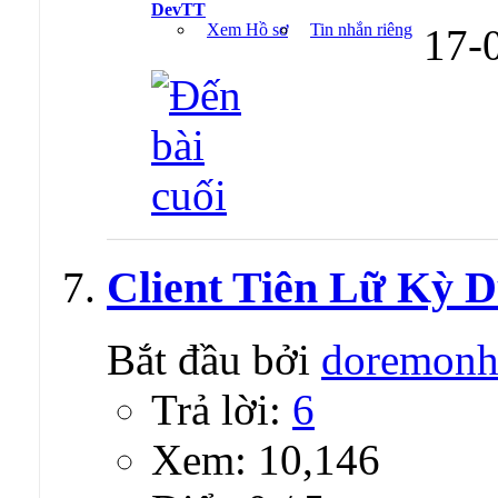
DevTT
Xem Hồ sơ
Tin nhắn riêng
17-
Client Tiên Lữ Kỳ D
Bắt đầu bởi
doremon
Trả lời:
6
Xem: 10,146