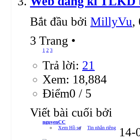
Web đăng kí TLKD 
Bắt đầu bởi
MillyVu
,
3 Trang
•
1
2
3
Trả lời:
21
Xem: 18,884
Ðiểm0 / 5
Viết bài cuối bởi
nguyenCC
Xem Hồ sơ
Tin nhắn riêng
14-