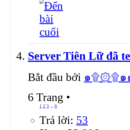
Server Tiên Lữ đã te
Bắt đầu bởi
๑۩۞۩๑
6 Trang
•
1
2
3
...
6
Trả lời:
53