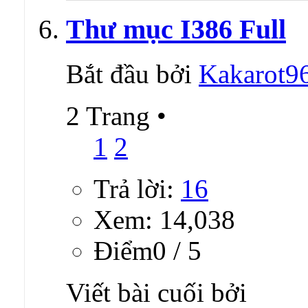
Thư mục I386 Full
Bắt đầu bởi
Kakarot9
2 Trang
•
1
2
Trả lời:
16
Xem: 14,038
Ðiểm0 / 5
Viết bài cuối bởi