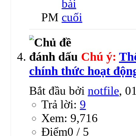
PM
Chú ý:
Th
chính thức hoạt độn
Bắt đầu bởi
notfile
, 0
Trả lời:
9
Xem: 9,716
Ðiểm0 / 5