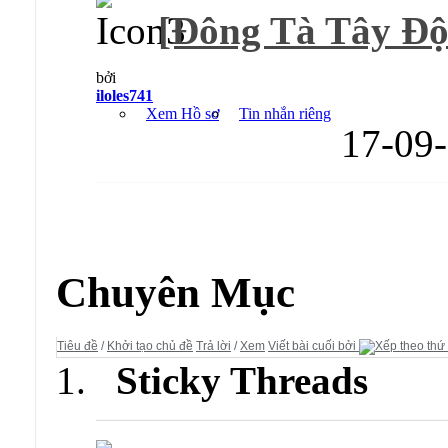
[Đông Tà Tây Độc
bởi
iloles741
Xem Hồ sơ
Tin nhắn riêng
17-09
Diễn đàn:
Tiên Lữ Kỳ Duyên
Chuyên Mục
Tiêu đề
/
Khởi tạo chủ đề
Trả lời
/
Xem
Viết bài cuối bởi
Sticky Threads