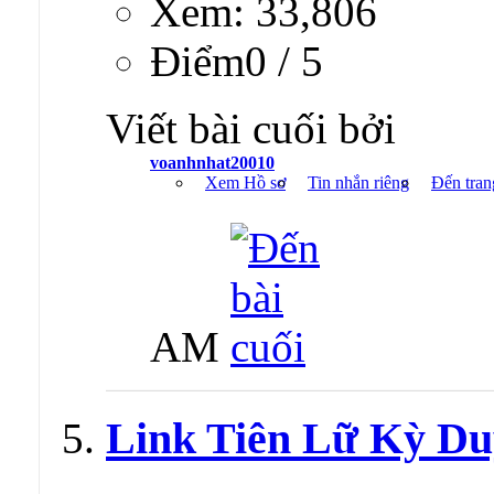
Xem: 33,806
Ðiểm0 / 5
Viết bài cuối bởi
voanhnhat20010
Xem Hồ sơ
Tin nhắn riêng
Đến tran
AM
Link Tiên Lữ Kỳ Du