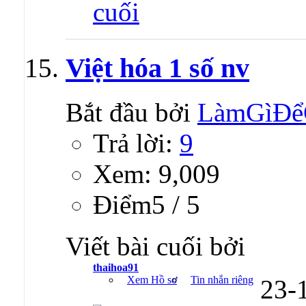
Việt hóa 1 số nv
Bắt đầu bởi
LàmGìĐể
Trả lời:
9
Xem: 9,009
Ðiểm5 / 5
Viết bài cuối bởi
thaihoa91
Xem Hồ sơ
Tin nhắn riêng
23-