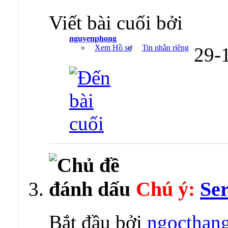
Viết bài cuối bởi
nguyenphong
Xem Hồ sơ
Tin nhắn riêng
29-
Chú ý:
Se
Bắt đầu bởi
ngocthan