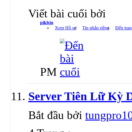
Viết bài cuối bởi
pikhjn
Xem Hồ sơ
Tin nhắn riêng
Đến tran
PM
Server Tiên Lữ Kỳ 
Bắt đầu bởi
tungpro1