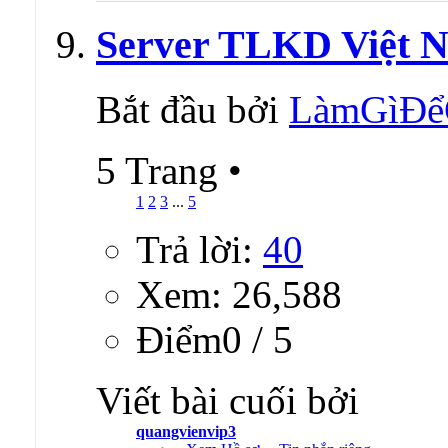
Server TLKD Việt N
Bắt đầu bởi
LàmGìĐể
5 Trang
•
1
2
3
...
5
Trả lời:
40
Xem: 26,588
Ðiểm0 / 5
Viết bài cuối bởi
quangvienvip3