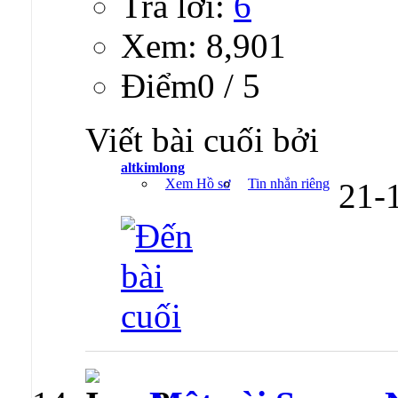
Trả lời:
6
Xem: 8,901
Ðiểm0 / 5
Viết bài cuối bởi
altkimlong
Xem Hồ sơ
Tin nhắn riêng
21-