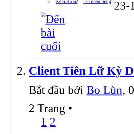
Xem Hồ sơ
Tin nhắn riêng
23-
Client Tiên Lữ Kỳ D
Bắt đầu bởi
Bo Lùn
, 
2 Trang
•
1
2