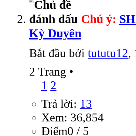
Chú ý:
SH
Kỳ Duyên
Bắt đầu bởi
tututu12
,
2 Trang
•
1
2
Trả lời:
13
Xem: 36,854
Ðiểm0 / 5