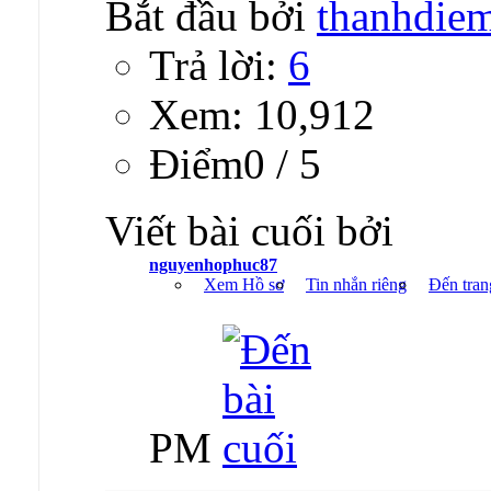
Bắt đầu bởi
thanhdie
Trả lời:
6
Xem: 10,912
Ðiểm0 / 5
Viết bài cuối bởi
nguyenhophuc87
Xem Hồ sơ
Tin nhắn riêng
Đến tran
PM