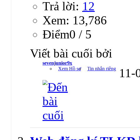
Trả lời:
12
Xem: 13,786
Ðiểm0 / 5
Viết bài cuối bởi
sevenjunior9x
Xem Hồ sơ
Tin nhắn riêng
11-