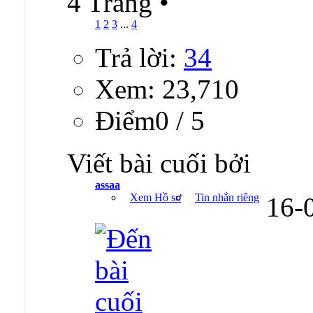
4 Trang
•
1
2
3
...
4
Trả lời:
34
Xem: 23,710
Ðiểm0 / 5
Viết bài cuối bởi
assaa
Xem Hồ sơ
Tin nhắn riêng
16-