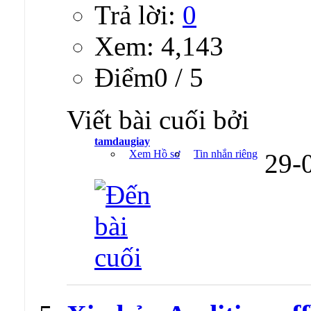
Trả lời:
0
Xem: 4,143
Ðiểm0 / 5
Viết bài cuối bởi
tamdaugiay
Xem Hồ sơ
Tin nhắn riêng
29-