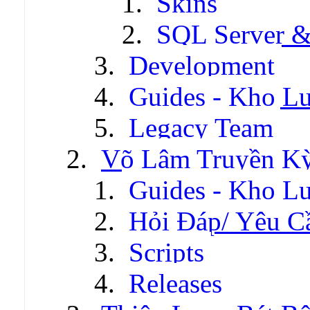
Skins
SQL Server &
Development
Guides - Kho Lư
Legacy Team
Võ Lâm Truyền Kỳ 
Guides - Kho Lư
Hỏi Đáp/ Yêu C
Scripts
Releases