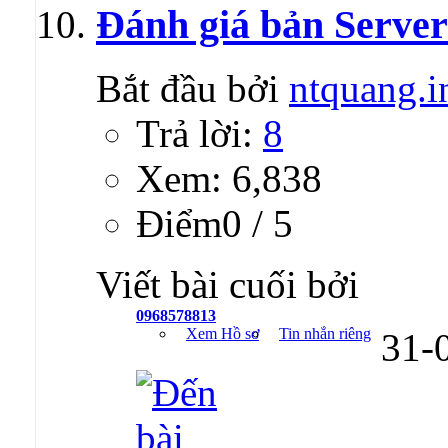
Đánh giá bản Server
Bắt đầu bởi
ntquang.i
Trả lời:
8
Xem: 6,838
Ðiểm0 / 5
Viết bài cuối bởi
0968578813
Xem Hồ sơ
Tin nhắn riêng
31-