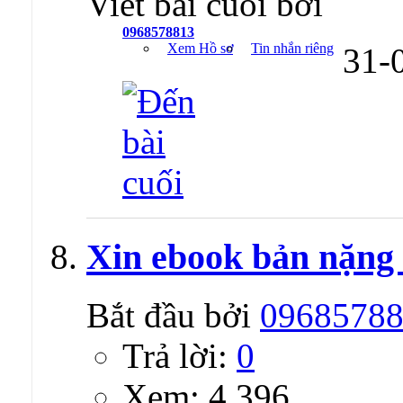
Viết bài cuối bởi
0968578813
Xem Hồ sơ
Tin nhắn riêng
31-
Xin ebook bản nặng
Bắt đầu bởi
0968578
Trả lời:
0
Xem: 4,396