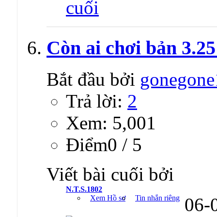
Còn ai chơi bản 3.2
Bắt đầu bởi
gonegone
Trả lời:
2
Xem: 5,001
Ðiểm0 / 5
Viết bài cuối bởi
N.T.S.1802
Xem Hồ sơ
Tin nhắn riêng
06-