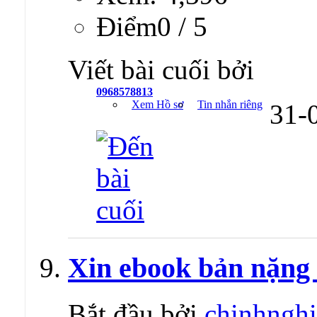
Ðiểm0 / 5
Viết bài cuối bởi
0968578813
Xem Hồ sơ
Tin nhắn riêng
31-
Xin ebook bản nặng
Bắt đầu bởi
chinhngh