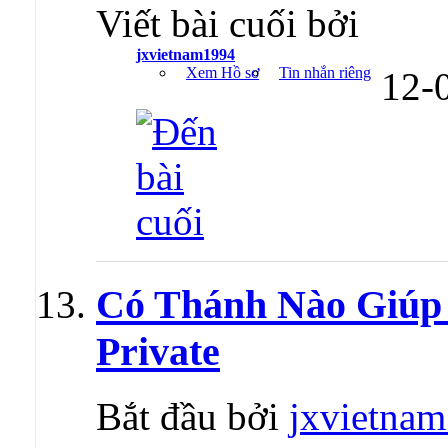
Viết bài cuối bởi
jxvietnam1994
Xem Hồ sơ
Tin nhắn riêng
12-
Có Thánh Nào Giúp e
Private
Bắt đầu bởi
jxvietna