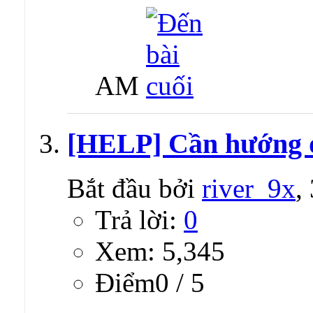
AM
[HELP] Cần hướng d
Bắt đầu bởi
river_9x
,
Trả lời:
0
Xem: 5,345
Ðiểm0 / 5