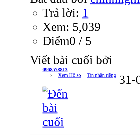
Trả lời:
1
Xem: 5,039
Ðiểm0 / 5
Viết bài cuối bởi
0968578813
Xem Hồ sơ
Tin nhắn riêng
31-