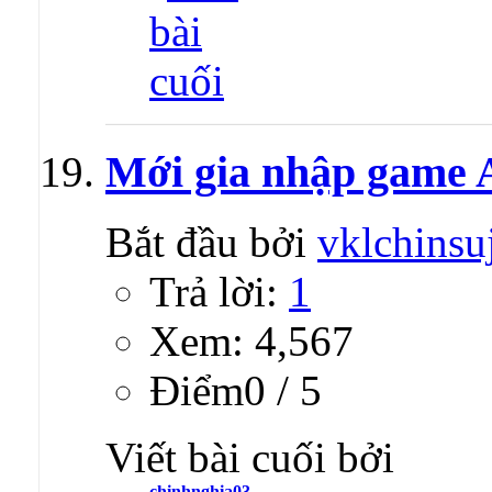
Mới gia nhập game 
Bắt đầu bởi
vklchinsu
Trả lời:
1
Xem: 4,567
Ðiểm0 / 5
Viết bài cuối bởi
chinhnghia03