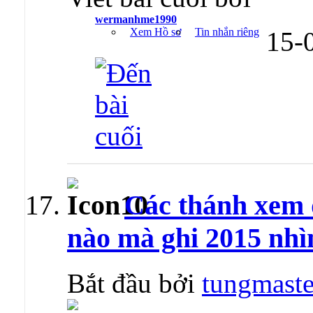
wermanhme1990
Xem Hồ sơ
Tin nhắn riêng
15-
Các thánh xem 
nào mà ghi 2015 nhì
Bắt đầu bởi
tungmaste