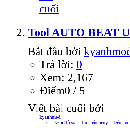
Tool AUTO BEAT UP 
Bắt đầu bởi
kyanhmo
Trả lời:
0
Xem: 2,167
Ðiểm0 / 5
Viết bài cuối bởi
kyanhmod
Xem Hồ sơ
Tin nhắn riêng
Đến tran