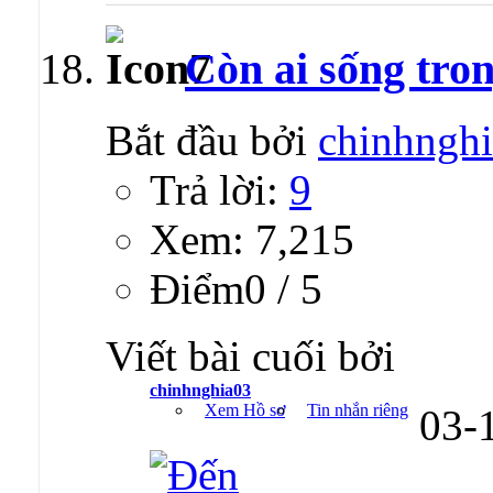
Còn ai sống tro
Bắt đầu bởi
chinhngh
Trả lời:
9
Xem: 7,215
Ðiểm0 / 5
Viết bài cuối bởi
chinhnghia03
Xem Hồ sơ
Tin nhắn riêng
03-