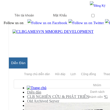
Hello & Welcome to our community.
Is this your first visit?
Ghi nhớ
Follow us on
Diễn Đàn
Trang chủ diễn đàn
Hỏi đáp
Lịch
Cộng đồng
Thao
Nhóm
Diễn đàn
Danh sách
CLB NGHIÊN CỨU & PHÁT TRIỂN MMORPG
thành viên
Old Archived Server
Audition Server Private
Hỏi Đáp/ Yêu Cầu