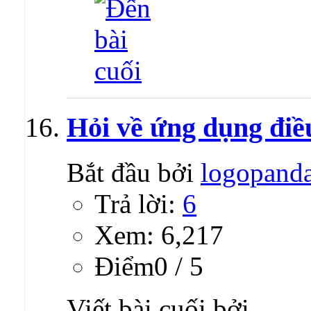
Hỏi về ứng dụng điề
Bắt đầu bởi
logopand
Trả lời:
6
Xem: 6,217
Ðiểm0 / 5
Viết bài cuối bởi