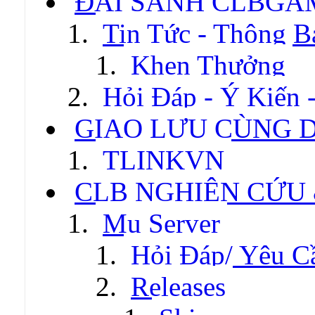
ĐẠI SẢNH CLBGA
Tin Tức - Thông B
Khen Thưởng
Hỏi Đáp - Ý Kiến 
GIAO LƯU CÙNG 
TLINKVN
CLB NGHIÊN CỨU
Mu Server
Hỏi Đáp/ Yêu C
Releases