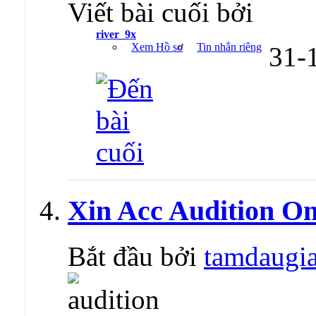
Viết bài cuối bởi
river_9x
Xem Hồ sơ
Tin nhắn riêng
31-
Xin Acc Audition O
Bắt đầu bởi
tamdaugi