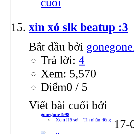
xin xỏ slk beatup :3
Bắt đầu bởi
gonegone
Trả lời:
4
Xem: 5,570
Ðiểm0 / 5
Viết bài cuối bởi
gonegone1998
Xem Hồ sơ
Tin nhắn riêng
17-