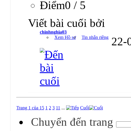
Ðiểm0 / 5
Viết bài cuối bởi
chinhnghia03
Xem Hồ sơ
Tin nhắn riêng
22-
Trang 1 của 15
1
2
3
11
...
Cuối
Chuyển đến trang