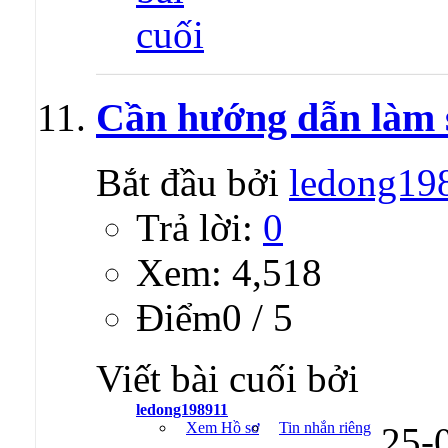
Cần hướng dẫn làm s
Bắt đầu bởi
ledong19
Trả lời:
0
Xem: 4,518
Ðiểm0 / 5
Viết bài cuối bởi
ledong198911
Xem Hồ sơ
Tin nhắn riêng
25-