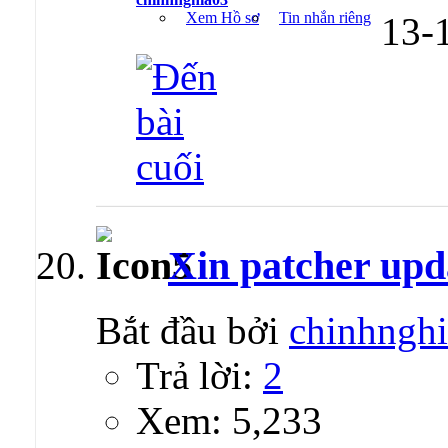
Xem Hồ sơ
Tin nhắn riêng
13-
Xin patcher upd
Bắt đầu bởi
chinhngh
Trả lời:
2
Xem: 5,233