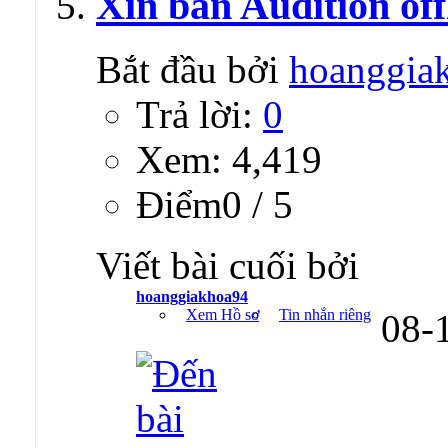
Xin bản Audition off
Bắt đầu bởi
hoanggia
Trả lời:
0
Xem: 4,419
Ðiểm0 / 5
Viết bài cuối bởi
hoanggiakhoa94
Xem Hồ sơ
Tin nhắn riêng
08-