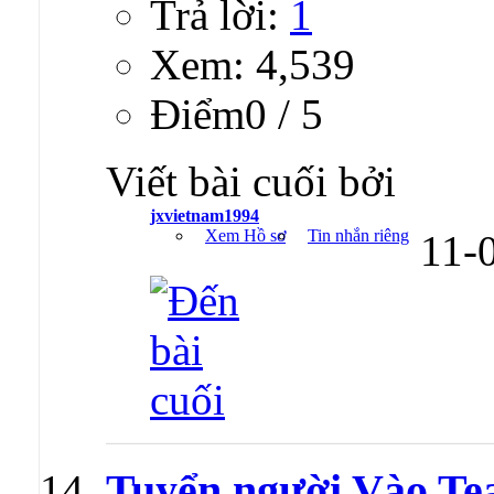
Trả lời:
1
Xem: 4,539
Ðiểm0 / 5
Viết bài cuối bởi
jxvietnam1994
Xem Hồ sơ
Tin nhắn riêng
11-
Tuyển người Vào Te