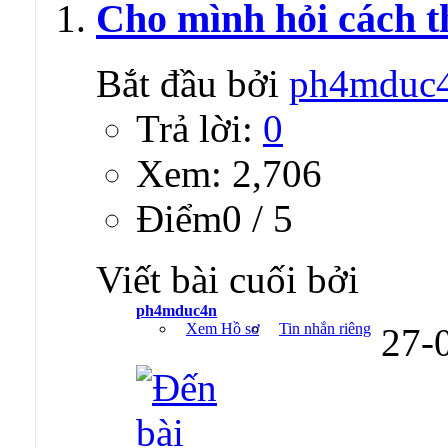
Cho mình hỏi cách t
Bắt đầu bởi
ph4mduc
Trả lời:
0
Xem: 2,706
Ðiểm0 / 5
Viết bài cuối bởi
ph4mduc4n
Xem Hồ sơ
Tin nhắn riêng
27-