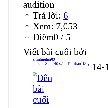
Trả lời:
8
Xem: 7,053
Ðiểm0 / 5
Viết bài cuối bởi
chinhnghia03
Xem Hồ sơ
Tin nhắn riêng
14-