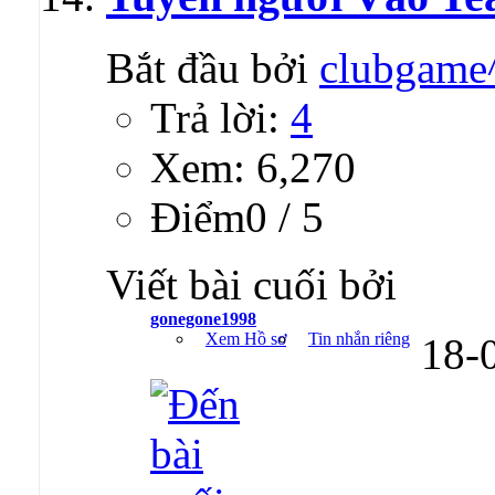
Bắt đầu bởi
clubgame
Trả lời:
4
Xem: 6,270
Ðiểm0 / 5
Viết bài cuối bởi
gonegone1998
Xem Hồ sơ
Tin nhắn riêng
18-