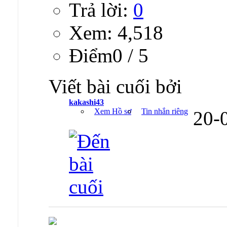
Trả lời:
0
Xem: 4,518
Ðiểm0 / 5
Viết bài cuối bởi
kakashi43
Xem Hồ sơ
Tin nhắn riêng
20-