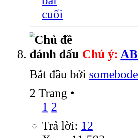
Chú ý:
AB
Bắt đầu bởi
somebode
2 Trang
•
1
2
Trả lời:
12