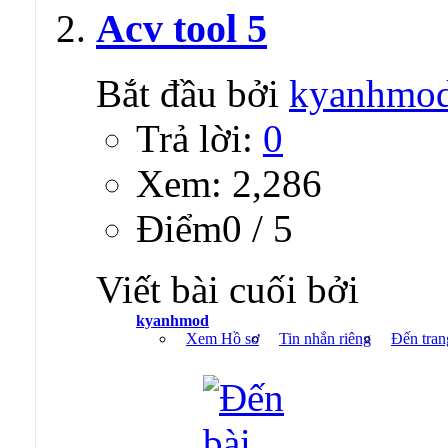
Acv tool 5
Bắt đầu bởi
kyanhmo
Trả lời:
0
Xem: 2,286
Ðiểm0 / 5
Viết bài cuối bởi
kyanhmod
Xem Hồ sơ
Tin nhắn riêng
Đến tran