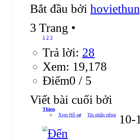
Bắt đầu bởi
hoviethu
3 Trang
•
1
2
3
Trả lời:
28
Xem: 19,178
Ðiểm0 / 5
Viết bài cuối bởi
Thien
Xem Hồ sơ
Tin nhắn riêng
10-