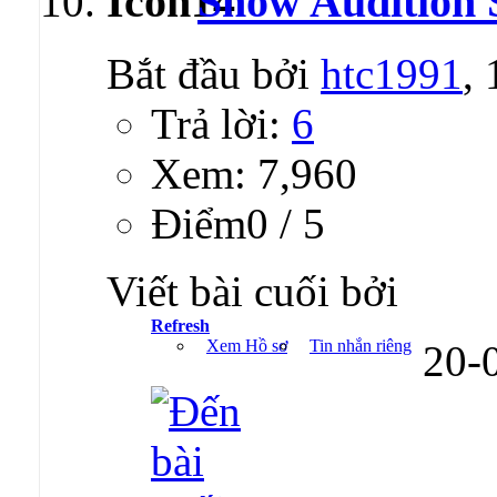
Show Audition 
Bắt đầu bởi
htc1991
,
Trả lời:
6
Xem: 7,960
Ðiểm0 / 5
Viết bài cuối bởi
Refresh
Xem Hồ sơ
Tin nhắn riêng
20-