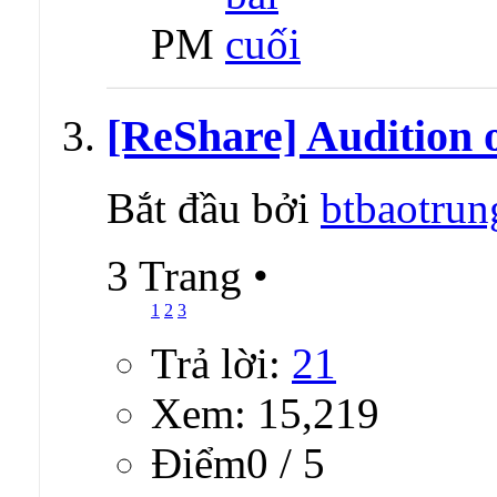
PM
[ReShare] Audition o
Bắt đầu bởi
btbaotrun
3 Trang
•
1
2
3
Trả lời:
21
Xem: 15,219
Ðiểm0 / 5