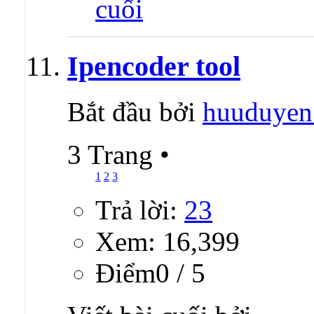
Ipencoder tool
Bắt đầu bởi
huuduyen
3 Trang
•
1
2
3
Trả lời:
23
Xem: 16,399
Ðiểm0 / 5