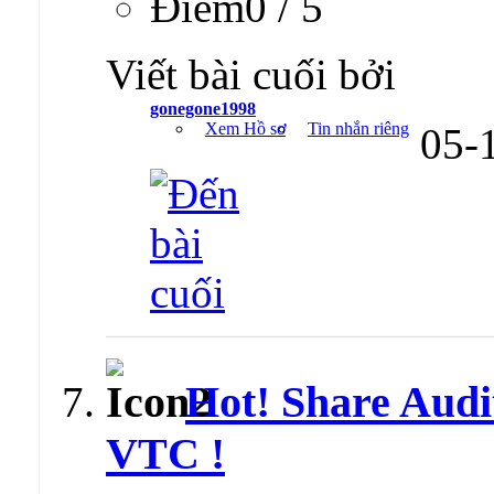
Ðiểm0 / 5
Viết bài cuối bởi
gonegone1998
Xem Hồ sơ
Tin nhắn riêng
05-
Hot! Share Audit
VTC !