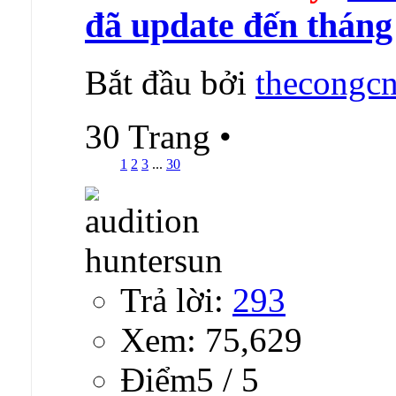
đã update đến tháng
Bắt đầu bởi
thecongcn
30 Trang
•
1
2
3
...
30
Trả lời:
293
Xem: 75,629
Ðiểm5 / 5