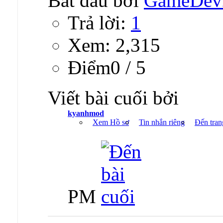
Bắt đầu bởi
GameDev
Trả lời:
1
Xem: 2,315
Ðiểm0 / 5
Viết bài cuối bởi
kyanhmod
Xem Hồ sơ
Tin nhắn riêng
Đến tran
PM