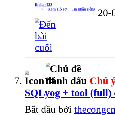
theliar123
Xem Hồ sơ
Tin nhắn riêng
20-
Chú ý
SQLyog + tool (full)
Bắt đầu bởi
thecongcn