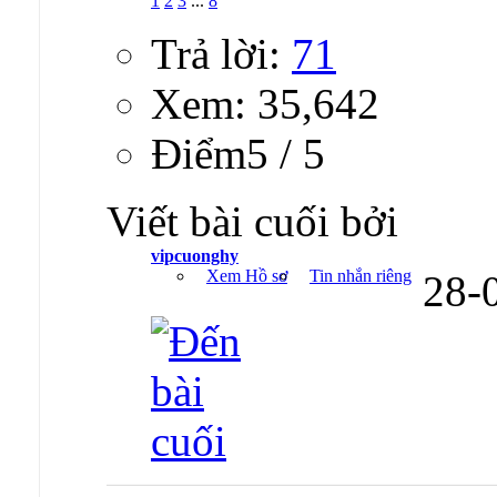
1
2
3
...
8
Trả lời:
71
Xem: 35,642
Ðiểm5 / 5
Viết bài cuối bởi
vipcuonghy
Xem Hồ sơ
Tin nhắn riêng
28-