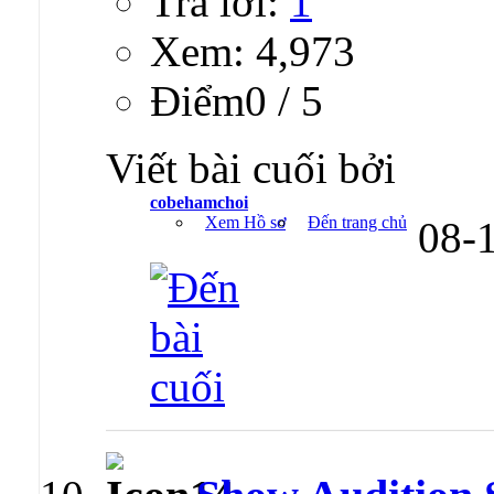
Trả lời:
1
Xem: 4,973
Ðiểm0 / 5
Viết bài cuối bởi
cobehamchoi
Xem Hồ sơ
Đến trang chủ
08-