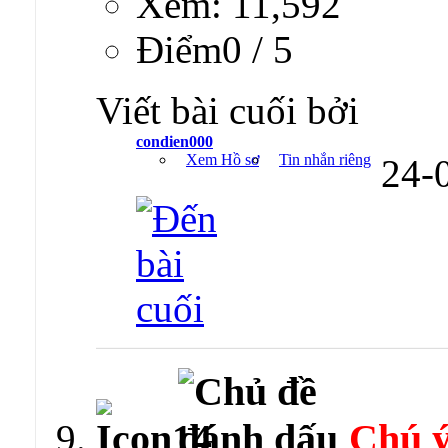
Xem: 11,592
Ðiểm0 / 5
Viết bài cuối bởi
condien000
Xem Hồ sơ
Tin nhắn riêng
24-
Chú ý