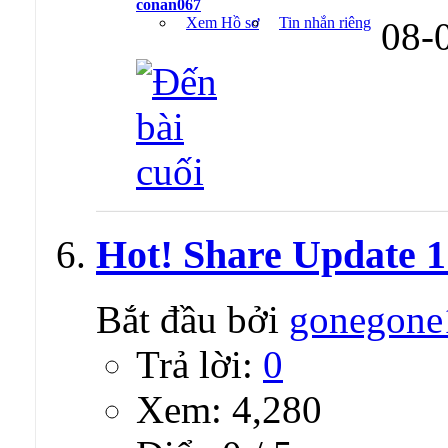
conan067
Xem Hồ sơ
Tin nhắn riêng
08-
Hot! Share Update 1 
Bắt đầu bởi
gonegone
Trả lời:
0
Xem: 4,280