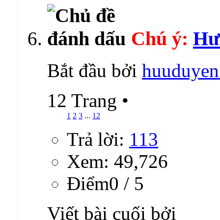
Chú ý:
Hướ
Bắt đầu bởi
huuduyen
12 Trang
•
1
2
3
...
12
Trả lời:
113
Xem: 49,726
Ðiểm0 / 5
Viết bài cuối bởi