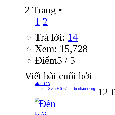
2 Trang
•
1
2
Trả lời:
14
Xem: 15,728
Ðiểm5 / 5
Viết bài cuối bởi
akon123
Xem Hồ sơ
Tin nhắn riêng
12-