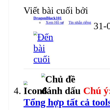
Viết bài cuối bởi
DragonBlack101
Xem Hồ sơ
Tin nhắn riêng
31-
Chú ý
Tổng hợp tất cả tool