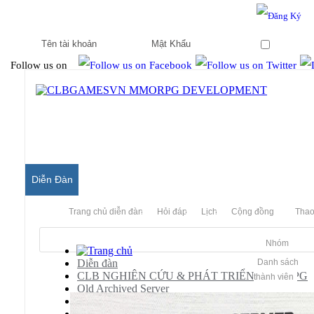
Hello & Welcome to our community.
Is this your first visit?
Ghi nhớ
Follow us on
Diễn Đàn
Trang chủ diễn đàn
Hỏi đáp
Lịch
Cộng đồng
Thao
Nhóm
Diễn đàn
Danh sách
CLB NGHIÊN CỨU & PHÁT TRIỂN MMORPG
thành viên
Old Archived Server
Audition Server Private
Releases