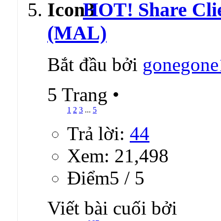
HOT! Share Clie
(MAL)
Bắt đầu bởi
gonegone
5 Trang
•
1
2
3
...
5
Trả lời:
44
Xem: 21,498
Ðiểm5 / 5
Viết bài cuối bởi