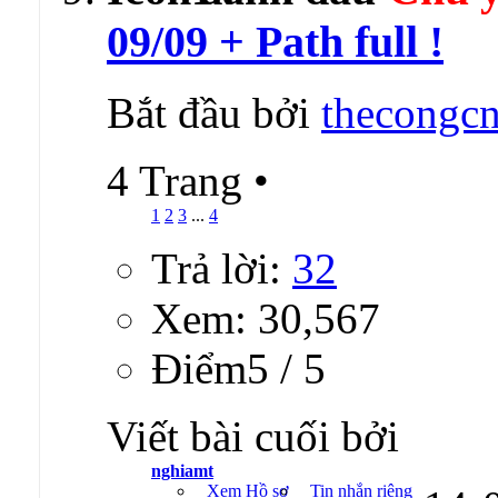
09/09 + Path full !
Bắt đầu bởi
thecongcn
4 Trang
•
1
2
3
...
4
Trả lời:
32
Xem: 30,567
Ðiểm5 / 5
Viết bài cuối bởi
nghiamt
Xem Hồ sơ
Tin nhắn riêng