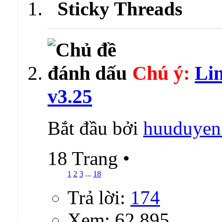
Sticky Threads
Chú ý:
Li
v3.25
Bắt đầu bởi
huuduyen
18 Trang
•
1
2
3
...
18
Trả lời:
174
Xem: 62,895