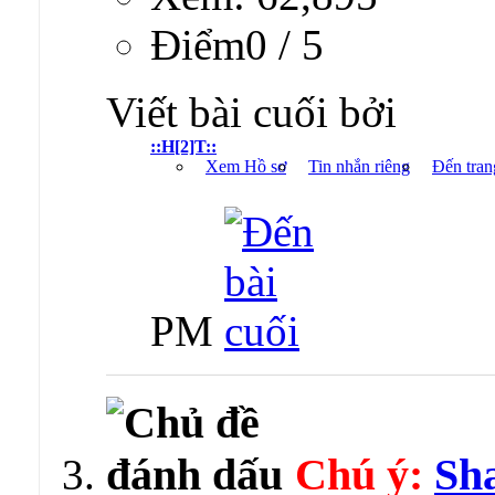
Ðiểm0 / 5
Viết bài cuối bởi
::H[2]T::
Xem Hồ sơ
Tin nhắn riêng
Đến tran
PM
Chú ý:
Sha