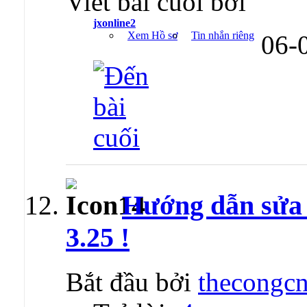
Viết bài cuối bởi
jxonline2
Xem Hồ sơ
Tin nhắn riêng
06-
Hướng dẫn sửa l
3.25 !
Bắt đầu bởi
thecongcn