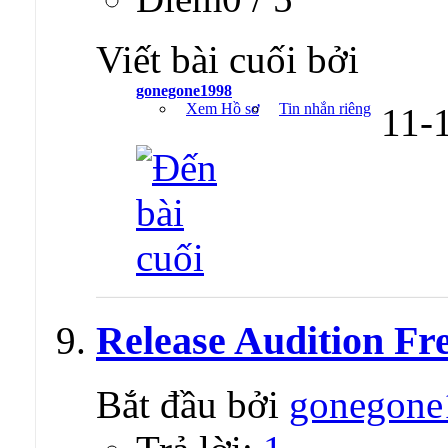
Viết bài cuối bởi
gonegone1998
Xem Hồ sơ
Tin nhắn riêng
11-
Release Audition Fr
Bắt đầu bởi
gonegone