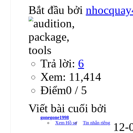
Bắt đầu bởi
nhocquay
Trả lời:
6
Xem: 11,414
Ðiểm0 / 5
Viết bài cuối bởi
gonegone1998
Xem Hồ sơ
Tin nhắn riêng
12-