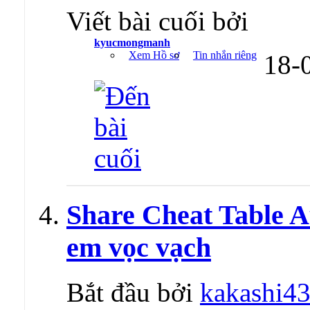
Viết bài cuối bởi
kyucmongmanh
Xem Hồ sơ
Tin nhắn riêng
18-
Share Cheat Table Au
em vọc vạch
Bắt đầu bởi
kakashi4