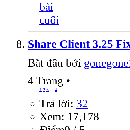
Share Client 3.25 Fi
Bắt đầu bởi
gonegone
4 Trang
•
1
2
3
...
4
Trả lời:
32
Xem: 17,178
Ðiểm0 / 5