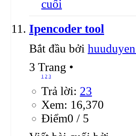
Ipencoder tool
Bắt đầu bởi
huuduyen
3 Trang
•
1
2
3
Trả lời:
23
Xem: 16,370
Ðiểm0 / 5