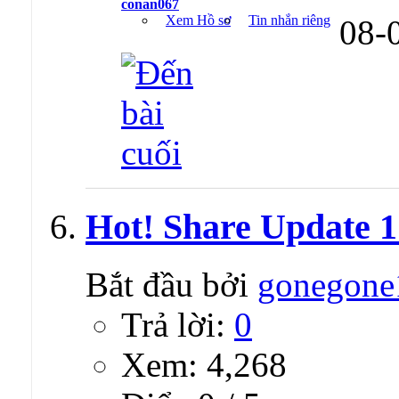
conan067
Xem Hồ sơ
Tin nhắn riêng
08-
Hot! Share Update 1 
Bắt đầu bởi
gonegone
Trả lời:
0
Xem: 4,268