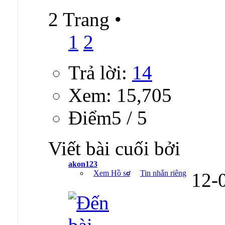
2 Trang
•
1
2
Trả lời:
14
Xem: 15,705
Ðiểm5 / 5
Viết bài cuối bởi
akon123
Xem Hồ sơ
Tin nhắn riêng
12-