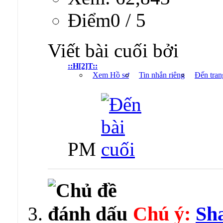
Ðiểm0 / 5
Viết bài cuối bởi
::H[2]T::
Xem Hồ sơ
Tin nhắn riêng
Đến tran
PM
Chú ý:
Sha