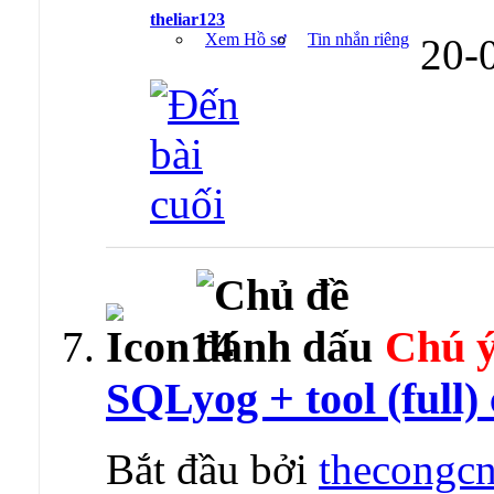
theliar123
Xem Hồ sơ
Tin nhắn riêng
20-
Chú ý
SQLyog + tool (full)
Bắt đầu bởi
thecongcn