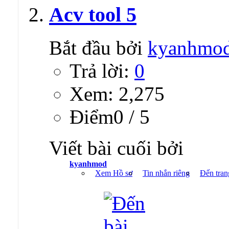
Acv tool 5
Bắt đầu bởi
kyanhmo
Trả lời:
0
Xem: 2,275
Ðiểm0 / 5
Viết bài cuối bởi
kyanhmod
Xem Hồ sơ
Tin nhắn riêng
Đến tran