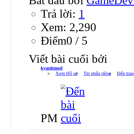
Bắt đầu bởi
GameDev
Trả lời:
1
Xem: 2,290
Ðiểm0 / 5
Viết bài cuối bởi
kyanhmod
Xem Hồ sơ
Tin nhắn riêng
Đến tran
PM