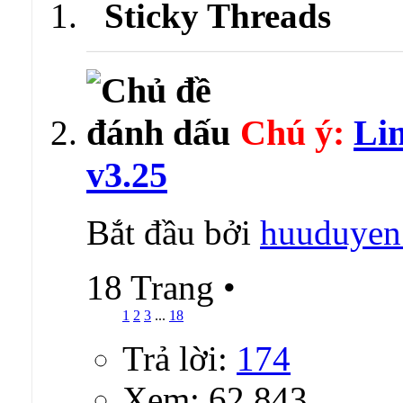
Sticky Threads
Chú ý:
Li
v3.25
Bắt đầu bởi
huuduyen
18 Trang
•
1
2
3
...
18
Trả lời:
174
Xem: 62,843