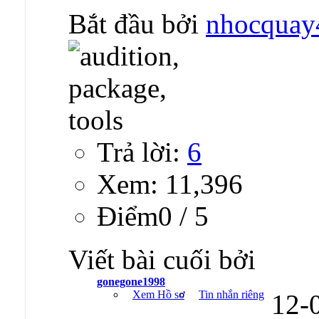
Bắt đầu bởi
nhocquay
Trả lời:
6
Xem: 11,396
Ðiểm0 / 5
Viết bài cuối bởi
gonegone1998
Xem Hồ sơ
Tin nhắn riêng
12-