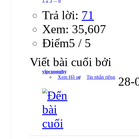
1
2
3
...
8
Trả lời:
71
Xem: 35,607
Ðiểm5 / 5
Viết bài cuối bởi
vipcuonghy
Xem Hồ sơ
Tin nhắn riêng
28-