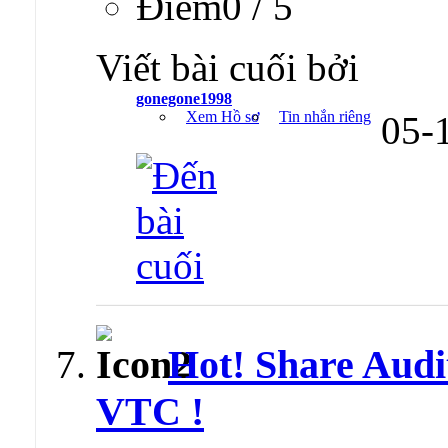
Ðiểm0 / 5
Viết bài cuối bởi
gonegone1998
Xem Hồ sơ
Tin nhắn riêng
05-
Hot! Share Audit
VTC !