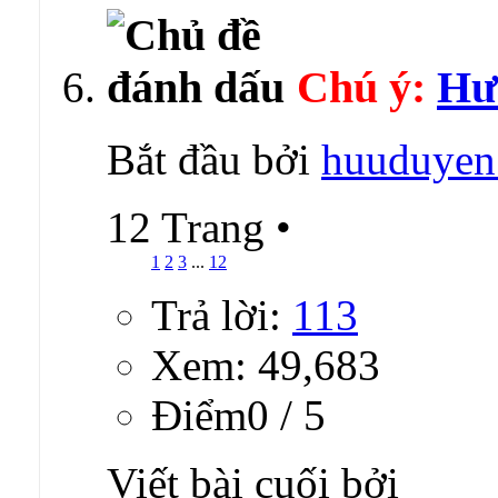
Chú ý:
Hướ
Bắt đầu bởi
huuduyen
12 Trang
•
1
2
3
...
12
Trả lời:
113
Xem: 49,683
Ðiểm0 / 5
Viết bài cuối bởi