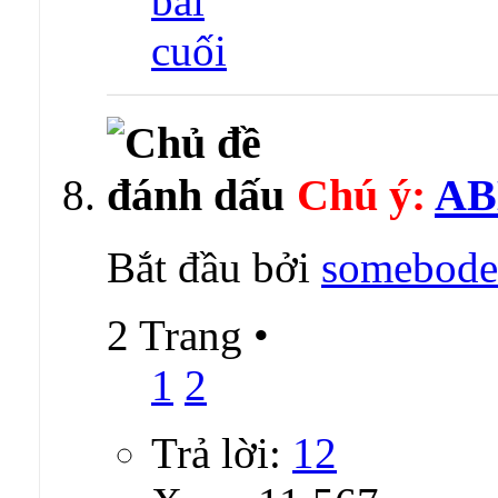
Chú ý:
AB
Bắt đầu bởi
somebode
2 Trang
•
1
2
Trả lời:
12