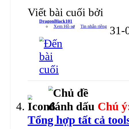
Viết bài cuối bởi
DragonBlack101
Xem Hồ sơ
Tin nhắn riêng
31-
Chú ý
Tổng hợp tất cả tool