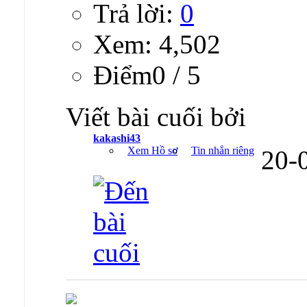
Trả lời:
0
Xem: 4,502
Ðiểm0 / 5
Viết bài cuối bởi
kakashi43
Xem Hồ sơ
Tin nhắn riêng
20-