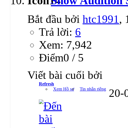
Show Audition 
Bắt đầu bởi
htc1991
,
Trả lời:
6
Xem: 7,942
Ðiểm0 / 5
Viết bài cuối bởi
Refresh
Xem Hồ sơ
Tin nhắn riêng
20-