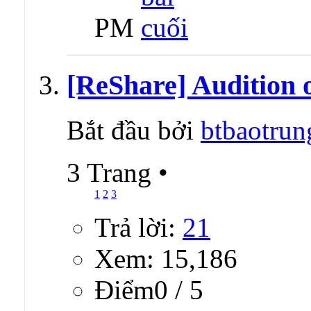
PM
[ReShare] Audition o
Bắt đầu bởi
btbaotrun
3 Trang
•
1
2
3
Trả lời:
21
Xem: 15,186
Ðiểm0 / 5