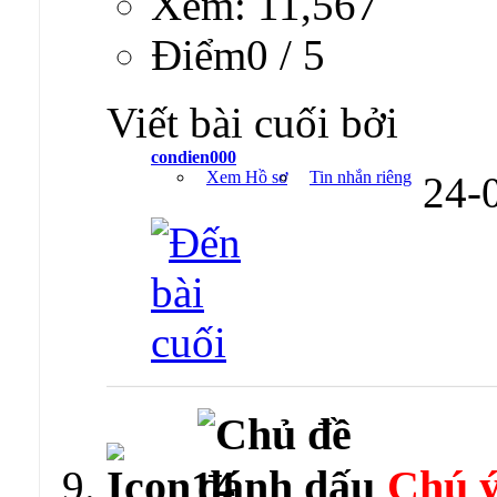
Xem: 11,567
Ðiểm0 / 5
Viết bài cuối bởi
condien000
Xem Hồ sơ
Tin nhắn riêng
24-
Chú ý