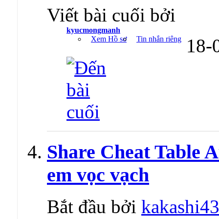
Viết bài cuối bởi
kyucmongmanh
Xem Hồ sơ
Tin nhắn riêng
18-
Share Cheat Table Au
em vọc vạch
Bắt đầu bởi
kakashi4