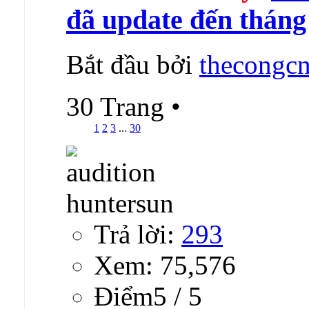
đã update đến tháng
Bắt đầu bởi
thecongcn
30 Trang
•
1
2
3
...
30
Trả lời:
293
Xem: 75,576
Ðiểm5 / 5