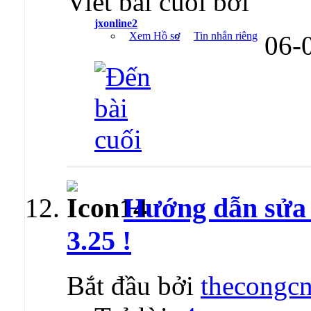
Viết bài cuối bởi
jxonline2
Xem Hồ sơ
Tin nhắn riêng
06-
Hướng dẫn sửa l
3.25 !
Bắt đầu bởi
thecongcn