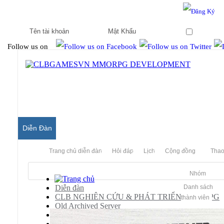
Hello & Welcome to our community.
Is this your first visit?
Ghi nhớ
Follow us on
Diễn Đàn
Trang chủ diễn đàn
Hỏi đáp
Lịch
Cộng đồng
Thao
Nhóm
Diễn đàn
Danh sách
CLB NGHIÊN CỨU & PHÁT TRIỂN MMORPG
thành viên
Old Archived Server
Audition Server Private
Releases