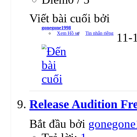
Viết bài cuối bởi
gonegone1998
Xem Hồ sơ
Tin nhắn riêng
11-
Release Audition Fr
Bắt đầu bởi
gonegone