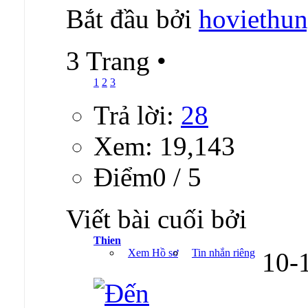
Bắt đầu bởi
hoviethu
3 Trang
•
1
2
3
Trả lời:
28
Xem: 19,143
Ðiểm0 / 5
Viết bài cuối bởi
Thien
Xem Hồ sơ
Tin nhắn riêng
10-