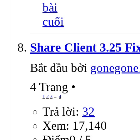
Share Client 3.25 Fi
Bắt đầu bởi
gonegone
4 Trang
•
1
2
3
...
4
Trả lời:
32
Xem: 17,140
Ðiểm0 / 5