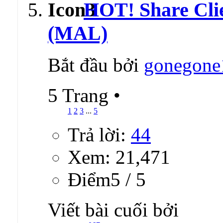
HOT! Share Clie
(MAL)
Bắt đầu bởi
gonegone
5 Trang
•
1
2
3
...
5
Trả lời:
44
Xem: 21,471
Ðiểm5 / 5
Viết bài cuối bởi