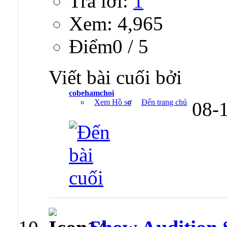
Trả lời:
1
Xem: 4,965
Ðiểm0 / 5
Viết bài cuối bởi
cobehamchoi
Xem Hồ sơ
Đến trang chủ
08-