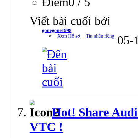
Ðiểm0 / 5
Viết bài cuối bởi
gonegone1998
Xem Hồ sơ
Tin nhắn riêng
05-
Hot! Share Audit
VTC !