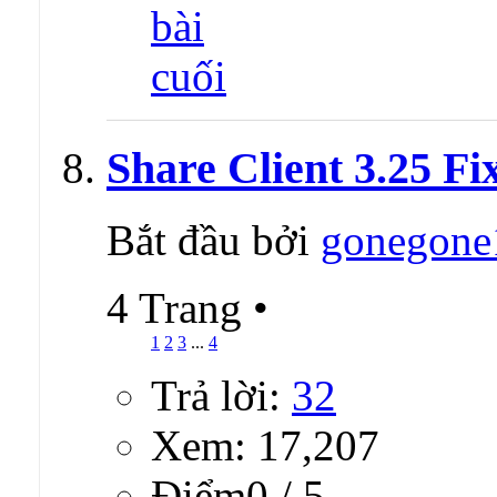
Share Client 3.25 Fi
Bắt đầu bởi
gonegone
4 Trang
•
1
2
3
...
4
Trả lời:
32
Xem: 17,207
Ðiểm0 / 5