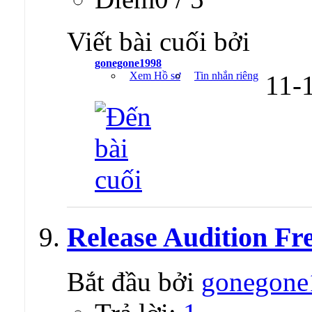
Viết bài cuối bởi
gonegone1998
Xem Hồ sơ
Tin nhắn riêng
11-
Release Audition Fr
Bắt đầu bởi
gonegone