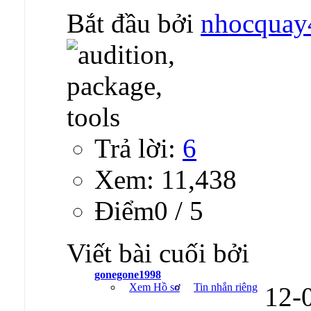
Bắt đầu bởi
nhocquay
Trả lời:
6
Xem: 11,438
Ðiểm0 / 5
Viết bài cuối bởi
gonegone1998
Xem Hồ sơ
Tin nhắn riêng
12-