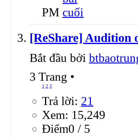
PM
[ReShare] Audition o
Bắt đầu bởi
btbaotrun
3 Trang
•
1
2
3
Trả lời:
21
Xem: 15,249
Ðiểm0 / 5