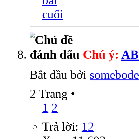
Chú ý:
AB
Bắt đầu bởi
somebode
2 Trang
•
1
2
Trả lời:
12