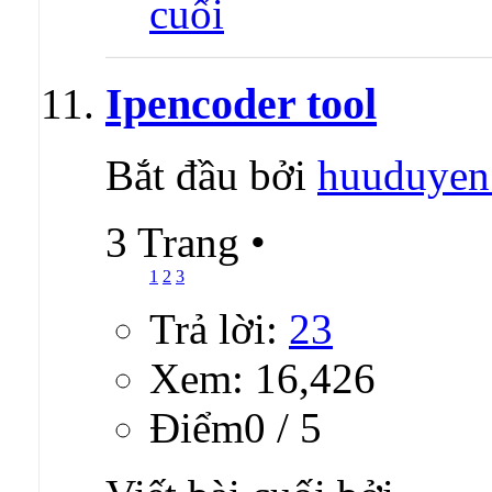
Ipencoder tool
Bắt đầu bởi
huuduyen
3 Trang
•
1
2
3
Trả lời:
23
Xem: 16,426
Ðiểm0 / 5