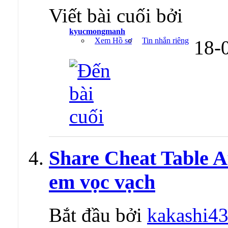
Viết bài cuối bởi
kyucmongmanh
Xem Hồ sơ
Tin nhắn riêng
18-
Share Cheat Table Au
em vọc vạch
Bắt đầu bởi
kakashi4