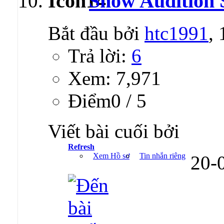
Show Audition 
Bắt đầu bởi
htc1991
,
Trả lời:
6
Xem: 7,971
Ðiểm0 / 5
Viết bài cuối bởi
Refresh
Xem Hồ sơ
Tin nhắn riêng
20-