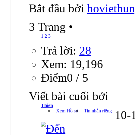
Bắt đầu bởi
hoviethu
3 Trang
•
1
2
3
Trả lời:
28
Xem: 19,196
Ðiểm0 / 5
Viết bài cuối bởi
Thien
Xem Hồ sơ
Tin nhắn riêng
10-