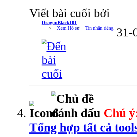
Viết bài cuối bởi
DragonBlack101
Xem Hồ sơ
Tin nhắn riêng
31-
Chú ý
Tổng hợp tất cả tool