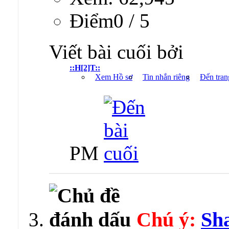
Ðiểm0 / 5
Viết bài cuối bởi
::H[2]T::
Xem Hồ sơ
Tin nhắn riêng
Đến tran
PM
Chú ý:
Sha