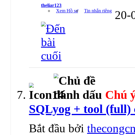
theliar123
Xem Hồ sơ
Tin nhắn riêng
20-
Chú ý
SQLyog + tool (full)
Bắt đầu bởi
thecongcn