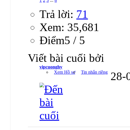
1
2
3
...
8
Trả lời:
71
Xem: 35,681
Ðiểm5 / 5
Viết bài cuối bởi
vipcuonghy
Xem Hồ sơ
Tin nhắn riêng
28-