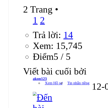
2 Trang
•
1
2
Trả lời:
14
Xem: 15,745
Ðiểm5 / 5
Viết bài cuối bởi
akon123
Xem Hồ sơ
Tin nhắn riêng
12-