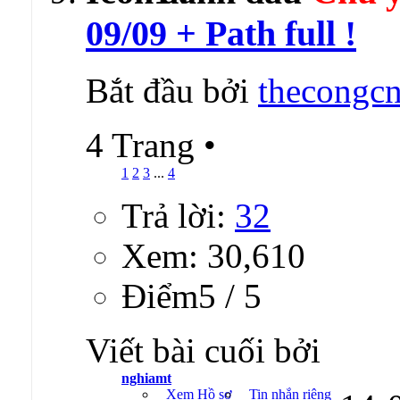
09/09 + Path full !
Bắt đầu bởi
thecongcn
4 Trang
•
1
2
3
...
4
Trả lời:
32
Xem: 30,610
Ðiểm5 / 5
Viết bài cuối bởi
nghiamt
Xem Hồ sơ
Tin nhắn riêng