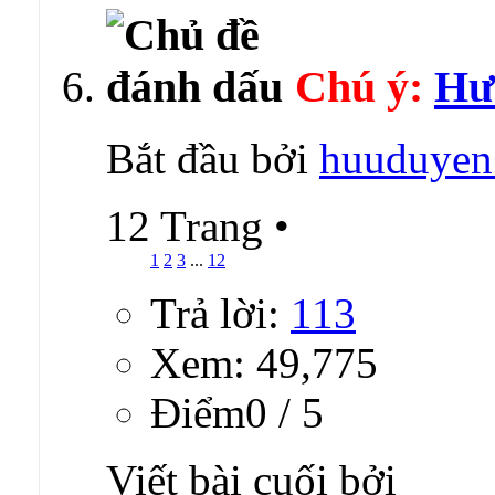
Chú ý:
Hướ
Bắt đầu bởi
huuduyen
12 Trang
•
1
2
3
...
12
Trả lời:
113
Xem: 49,775
Ðiểm0 / 5
Viết bài cuối bởi