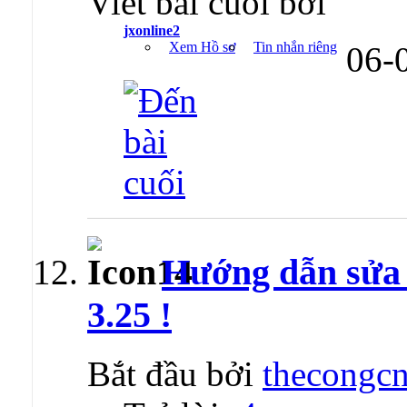
Viết bài cuối bởi
jxonline2
Xem Hồ sơ
Tin nhắn riêng
06-
Hướng dẫn sửa l
3.25 !
Bắt đầu bởi
thecongcn