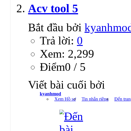
Acv tool 5
Bắt đầu bởi
kyanhmo
Trả lời:
0
Xem: 2,299
Ðiểm0 / 5
Viết bài cuối bởi
kyanhmod
Xem Hồ sơ
Tin nhắn riêng
Đến tran