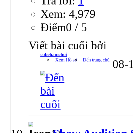
Trả lời:
1
Xem: 4,979
Ðiểm0 / 5
Viết bài cuối bởi
cobehamchoi
Xem Hồ sơ
Đến trang chủ
08-