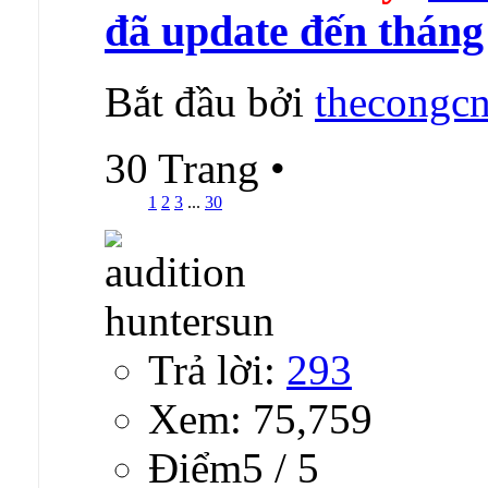
đã update đến tháng
Bắt đầu bởi
thecongcn
30 Trang
•
1
2
3
...
30
Trả lời:
293
Xem: 75,759
Ðiểm5 / 5