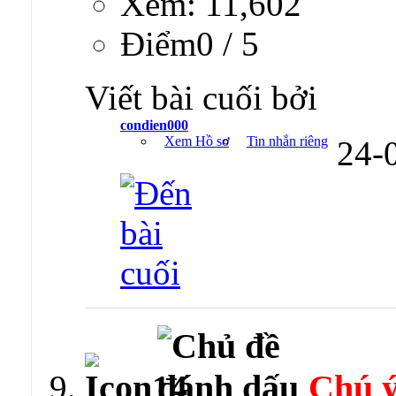
Xem: 11,602
Ðiểm0 / 5
Viết bài cuối bởi
condien000
Xem Hồ sơ
Tin nhắn riêng
24-
Chú ý