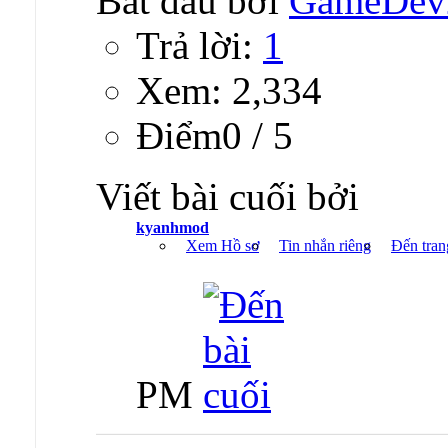
Bắt đầu bởi
GameDev
Trả lời:
1
Xem: 2,334
Ðiểm0 / 5
Viết bài cuối bởi
kyanhmod
Xem Hồ sơ
Tin nhắn riêng
Đến tran
PM