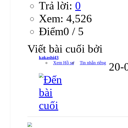
Trả lời:
0
Xem: 4,526
Ðiểm0 / 5
Viết bài cuối bởi
kakashi43
Xem Hồ sơ
Tin nhắn riêng
20-