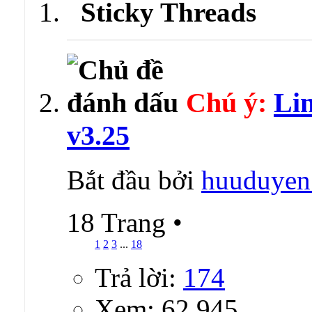
Sticky Threads
Chú ý:
Li
v3.25
Bắt đầu bởi
huuduyen
18 Trang
•
1
2
3
...
18
Trả lời:
174
Xem: 62,945