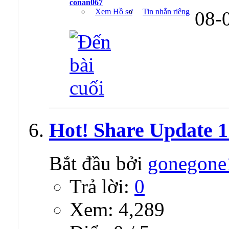
conan067
Xem Hồ sơ
Tin nhắn riêng
08-
Hot! Share Update 1 
Bắt đầu bởi
gonegone
Trả lời:
0
Xem: 4,289