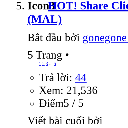
HOT! Share Clie
(MAL)
Bắt đầu bởi
gonegone
5 Trang
•
1
2
3
...
5
Trả lời:
44
Xem: 21,536
Ðiểm5 / 5
Viết bài cuối bởi