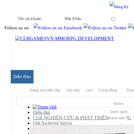
Hello & Welcome to our community.
Is this your first visit?
Ghi nhớ
Follow us on
Diễn Đàn
Trang chủ diễn đàn
Hỏi đáp
Lịch
Cộng đồng
Thao
Nhóm
Diễn đàn
Danh sách
CLB NGHIÊN CỨU & PHÁT TRIỂN MMORPG
thành viên
Old Archived Server
Audition Server Private
Releases