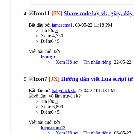
[JX]
Share code lấy vk, giầy, dâ
Bắt đầu bởi
jamescma1
, 08-05-22 11:18 PM
Trả lời:
3
Xem: 4,730
Ðiểm0 / 5
Viết bài cuối bởi
trungjx
Xem Hồ sơ
Tin nhắn riêng
22-05-22,
[JX]
Hướng dẫn viết Lua script từ 
Bắt đầu bởi
babyduck3k
, 25-04-22 01:18 PM
Trả lời:
3
Xem: 6,809
Ðiểm0 / 5
Viết bài cuối bởi
hiepsirom12
Xem Hồ sơ
Tin nhắn riêng
06-05-22,