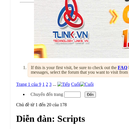
If this is your first visit, be sure to check out the
FAQ
messages, select the forum that you want to visit from
Trang 1 của 9
1
2
3
...
Cuối
Chuyển đến trang
Chủ đề từ 1 đến 20 của 178
Diễn đàn:
Scripts