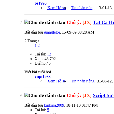
ps1990
Xem Hồ sơ
Tin nhắn riêng
13-01-13,
Chú ý:
[JX]
Tất Cả H
Bắt đầu bởi
giangleloi
, 15-09-09 08:28 AM
2 Trang
•
1
2
Trả lời:
12
Xem: 43,792
Ðiểm5 / 5
Viết bài cuối bởi
vnpt1983
Xem Hồ sơ
Tin nhắn riêng
31-08-12,
Chú ý:
[JX]
Script Sư
Bắt đầu bởi
kinkina2009
, 18-11-10 01:47 PM
Trả lời:
5