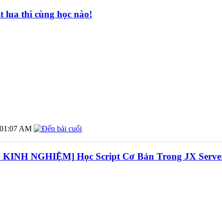
t lua thì cùng học nào!
01:07 AM
 KINH NGHIỆM] Học Script Cơ Bản Trong JX Serve