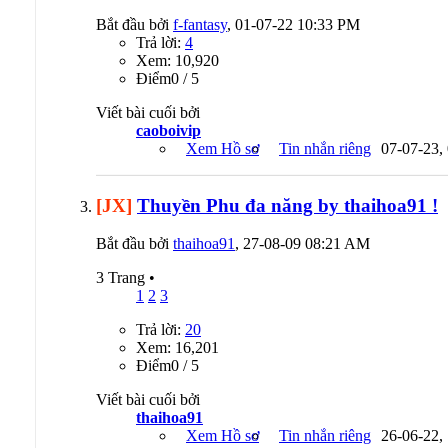
Bắt đầu bởi
f-fantasy
, 01-07-22 10:33 PM
Trả lời:
4
Xem: 10,920
Ðiểm0 / 5
Viết bài cuối bởi
caoboivip
Xem Hồ sơ
Tin nhắn riêng
07-07-23,
[JX]
Thuyền Phu đa năng by thaihoa91 !
Bắt đầu bởi
thaihoa91
, 27-08-09 08:21 AM
3 Trang
•
1
2
3
Trả lời:
20
Xem: 16,201
Ðiểm0 / 5
Viết bài cuối bởi
thaihoa91
Xem Hồ sơ
Tin nhắn riêng
26-06-22,