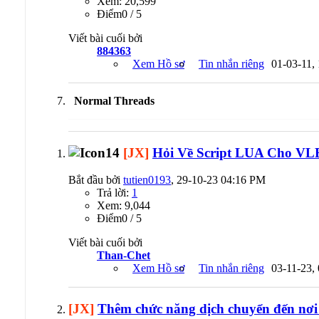
Xem: 20,599
Ðiểm0 / 5
Viết bài cuối bởi
884363
Xem Hồ sơ
Tin nhắn riêng
01-03-11,
Normal Threads
[JX]
Hỏi Về Script LUA Cho VL
Bắt đầu bởi
tutien0193
, 29-10-23 04:16 PM
Trả lời:
1
Xem: 9,044
Ðiểm0 / 5
Viết bài cuối bởi
Than-Chet
Xem Hồ sơ
Tin nhắn riêng
03-11-23,
[JX]
Thêm chức năng dịch chuyển đến nơi 