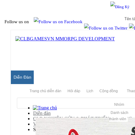
Hello & Welcome to our community.
Is this your first visit?
Follow us on
Diễn Đàn
Trang chủ diễn đàn
Hỏi đáp
Lịch
Cộng đồng
Thao
Nhóm
Diễn đàn
Danh sách
CLB NGHIÊN CỨU & PHÁT TRIỂN MMORPG
thành viên
Võ Lâm Truyền Kỳ (Jx Server)
Scripts