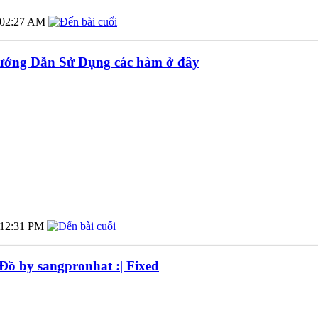
02:27 AM
ướng Dẫn Sử Dụng các hàm ở đây
12:31 PM
 Đồ by sangpronhat :| Fixed