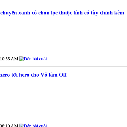
y chuyền xanh có chọn lọc thuộc tính có tùy chỉnh kèm
10:55 AM
zero tới hero cho Võ lâm Off
08:10 AM