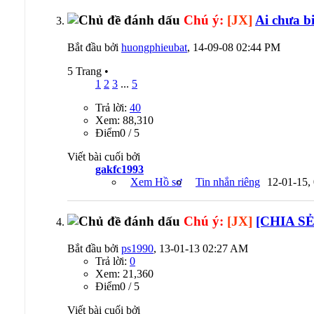
Chú ý:
[JX]
Ai chưa bi
Bắt đầu bởi
huongphieubat
, 14-09-08 02:44 PM
5 Trang
•
1
2
3
...
5
Trả lời:
40
Xem: 88,310
Ðiểm0 / 5
Viết bài cuối bởi
gakfc1993
Xem Hồ sơ
Tin nhắn riêng
12-01-15,
Chú ý:
[JX]
[CHIA SẺ
Bắt đầu bởi
ps1990
, 13-01-13 02:27 AM
Trả lời:
0
Xem: 21,360
Ðiểm0 / 5
Viết bài cuối bởi