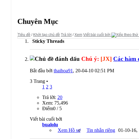
Diễn đàn:
Scripts
Chuyên Mục
Tiêu đề
/
Khởi tạo chủ đề
Trả lời
/
Xem
Viết bài cuối bởi
Sticky Threads
Chú ý:
[JX]
Các hàm 
Bắt đầu bởi
thaihoa91
, 20-04-10 02:51 PM
3 Trang
•
1
2
3
Trả lời:
20
Xem: 75,496
Ðiểm0 / 5
Viết bài cuối bởi
bualolu
Xem Hồ sơ
Tin nhắn riêng
01-10-16,