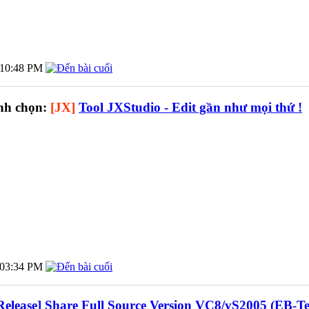
10:48 PM
nh chọn:
[JX]
Tool JXStudio - Edit gần như mọi thứ !
03:34 PM
Release] Share Full Source Version VC8/vS2005 (EB-T