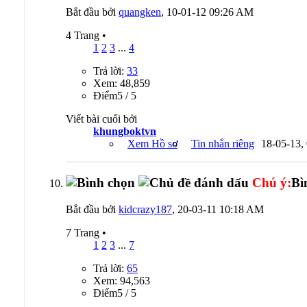
Bắt đầu bởi
quangken
, 10-01-12 09:26 AM
4 Trang
•
1
2
3
...
4
Trả lời:
33
Xem: 48,859
Ðiểm5 / 5
Viết bài cuối bởi
khungboktvn
Xem Hồ sơ
Tin nhắn riêng
18-05-13,
Chú ý:
Bì
Bắt đầu bởi
kidcrazy187
, 20-03-11 10:18 AM
7 Trang
•
1
2
3
...
7
Trả lời:
65
Xem: 94,563
Ðiểm5 / 5