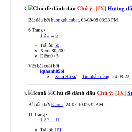
Chú ý:
[JX]
Hướng dẫn
Bắt đầu bởi
huongphieubat
, 03-08-08 03:33 PM
6 Trang
•
1
2
3
...
6
Trả lời:
50
Xem: 80,200
Ðiểm0 / 5
Viết bài cuối bởi
lqthanh85bl
Xem Hồ sơ
Tin nhắn riêng
24-09-22,
Chú ý:
[JX]
S
Bắt đầu bởi
ICarus
, 24-07-10 09:35 AM
11 Trang
•
1
2
3
...
11
Trả lời:
101