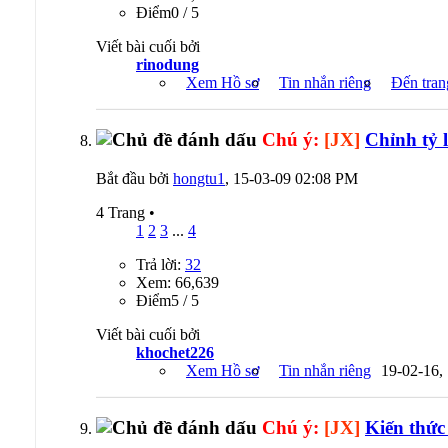
Ðiểm0 / 5
Viết bài cuối bởi
rinodung
Xem Hồ sơ
Tin nhắn riêng
Đến tran
Chú ý:
[JX]
Chỉnh tỷ l
Bắt đầu bởi
hongtu1
, 15-03-09 02:08 PM
4 Trang
•
1
2
3
...
4
Trả lời:
32
Xem: 66,639
Ðiểm5 / 5
Viết bài cuối bởi
khochet226
Xem Hồ sơ
Tin nhắn riêng
19-02-16,
Chú ý:
[JX]
Kiến thức