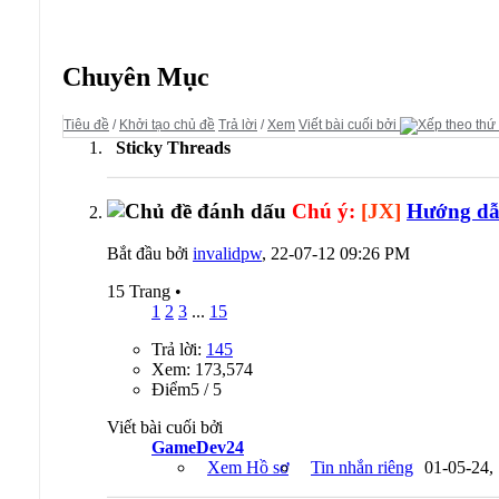
Diễn đàn:
Guides - Kho Lưu trữ
Chuyên Mục
Tiêu đề
/
Khởi tạo chủ đề
Trả lời
/
Xem
Viết bài cuối bởi
Sticky Threads
Chú ý:
[JX]
Hướng dẫn
Bắt đầu bởi
invalidpw
, 22-07-12 09:26 PM
15 Trang
•
1
2
3
...
15
Trả lời:
145
Xem: 173,574
Ðiểm5 / 5
Viết bài cuối bởi
GameDev24
Xem Hồ sơ
Tin nhắn riêng
01-05-24,