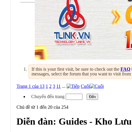
If this is your first visit, be sure to check out the
FAQ
messages, select the forum that you want to visit from
Trang 1 của 13
1
2
3
11
...
Cuối
Chuyển đến trang
Chủ đề từ 1 đến 20 của 254
Diễn đàn:
Guides - Kho Lưu