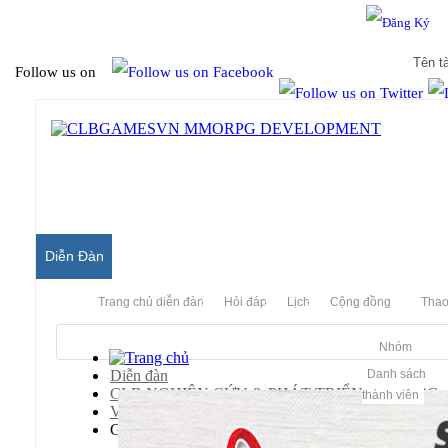
Hello & Welcome to our community.
Is this your first visit?
Follow us on
Diễn Đàn
Trang chủ diễn đàn
Hỏi đáp
Lịch
Cộng đồng
Thao
Nhóm
Diễn đàn
Danh sách
CLB NGHIÊN CỨU & PHÁT TRIỂN MMORPG
thành viên
Võ Lâm Truyền Kỳ (Jx Server)
Guides - Kho Lưu trữ