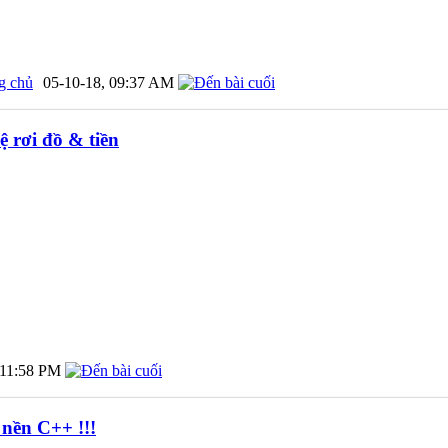
g chủ
05-10-18,
09:37 AM
ệ rơi đồ & tiền
11:58 PM
 nền C++ !!!