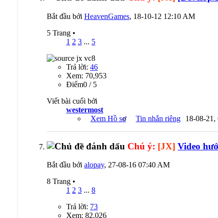
Bắt đầu bởi
HeavenGames
, 18-10-12 12:10 AM
5 Trang
•
1
2
3
...
5
Trả lời:
46
Xem: 70,953
Ðiểm0 / 5
Viết bài cuối bởi
westermost
Xem Hồ sơ
Tin nhắn riêng
18-08-21,
Chú ý:
[JX]
Video hướ
Bắt đầu bởi
alopay
, 27-08-16 07:40 AM
8 Trang
•
1
2
3
...
8
Trả lời:
73
Xem: 82,026