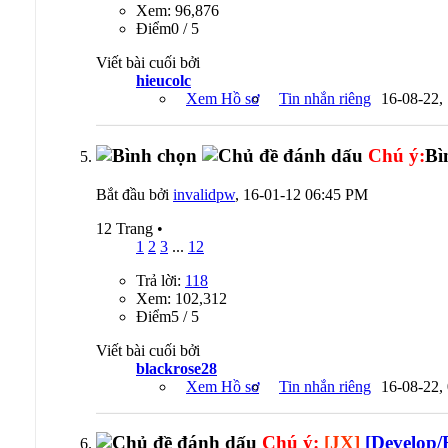
Xem: 96,876
Ðiểm0 / 5
Viết bài cuối bởi
hieucolc
Xem Hồ sơ
Tin nhắn riêng
16-08-22,
Chú ý:
Bì
Bắt đầu bởi
invalidpw
, 16-01-12 06:45 PM
12 Trang
•
1
2
3
...
12
Trả lời:
118
Xem: 102,312
Ðiểm5 / 5
Viết bài cuối bởi
blackrose28
Xem Hồ sơ
Tin nhắn riêng
16-08-22,
Chú ý:
[JX]
[Develop/