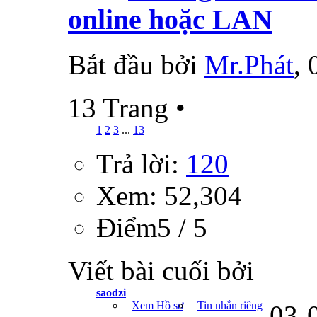
online hoặc LAN
Bắt đầu bởi
Mr.Phát
,
13 Trang
•
1
2
3
...
13
Trả lời:
120
Xem: 52,304
Ðiểm5 / 5
Viết bài cuối bởi
saodzi
Xem Hồ sơ
Tin nhắn riêng
03-