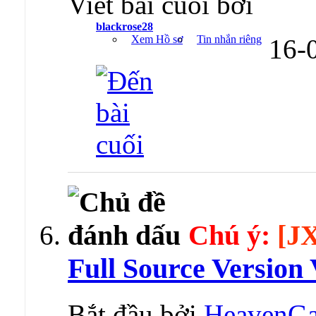
Viết bài cuối bởi
blackrose28
Xem Hồ sơ
Tin nhắn riêng
16-
Chú ý:
[J
Full Source Versio
Bắt đầu bởi
HeavenG