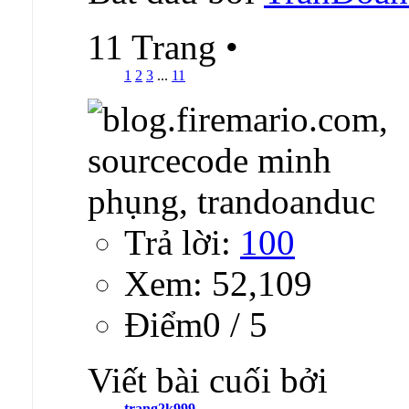
11 Trang
•
1
2
3
...
11
Trả lời:
100
Xem: 52,109
Ðiểm0 / 5
Viết bài cuối bởi
trang2k999