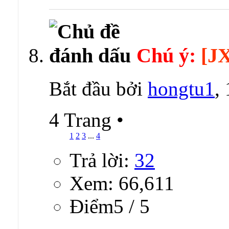
Chú ý:
[J
Bắt đầu bởi
hongtu1
,
4 Trang
•
1
2
3
...
4
Trả lời:
32
Xem: 66,611
Ðiểm5 / 5