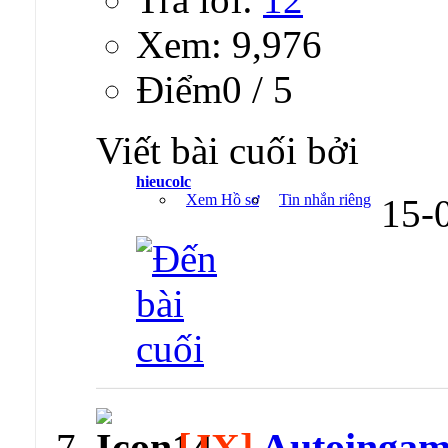
Xem: 9,976
Ðiểm0 / 5
Viết bài cuối bởi
hieucolc
Xem Hồ sơ
Tin nhắn riêng
15-
[JX]
Autoingame