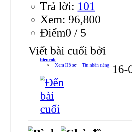
Trả lời:
101
Xem: 96,800
Ðiểm0 / 5
Viết bài cuối bởi
hieucolc
Xem Hồ sơ
Tin nhắn riêng
16-