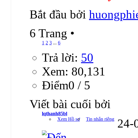
Bắt đầu bởi
huongphi
6 Trang
•
1
2
3
...
6
Trả lời:
50
Xem: 80,131
Ðiểm0 / 5
Viết bài cuối bởi
lqthanh85bl
Xem Hồ sơ
Tin nhắn riêng
24-