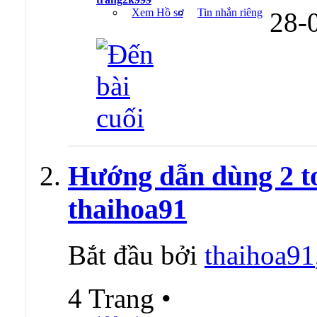
Xem Hồ sơ
Tin nhắn riêng
28-
Hướng dẫn dùng 2 t
thaihoa91
Bắt đầu bởi
thaihoa91
4 Trang
•