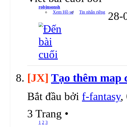
robjnsonsh
Xem Hồ sơ
Tin nhắn riêng
28-
[JX]
Tạo thêm map c
Bắt đầu bởi
f-fantasy
,
3 Trang
•
1
2
3