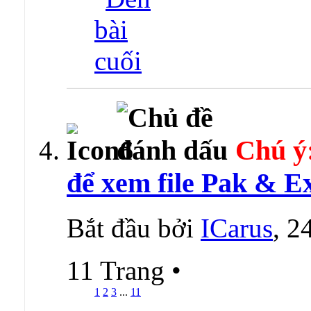
Chú ý
để xem file Pak & E
Bắt đầu bởi
ICarus
, 2
11 Trang
•
1
2
3
...
11