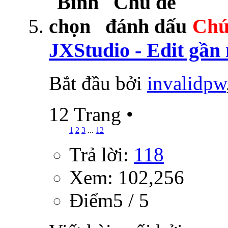
Chú
JXStudio - Edit gần
Bắt đầu bởi
invalidpw
12 Trang
•
1
2
3
...
12
Trả lời:
118
Xem: 102,256
Ðiểm5 / 5