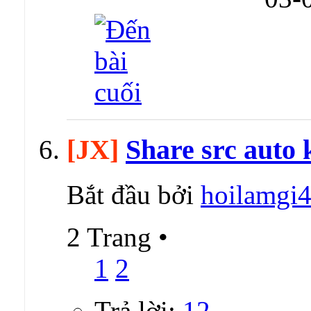
[JX]
Share src auto 
Bắt đầu bởi
hoilamgi
2 Trang
•
1
2
Trả lời:
12