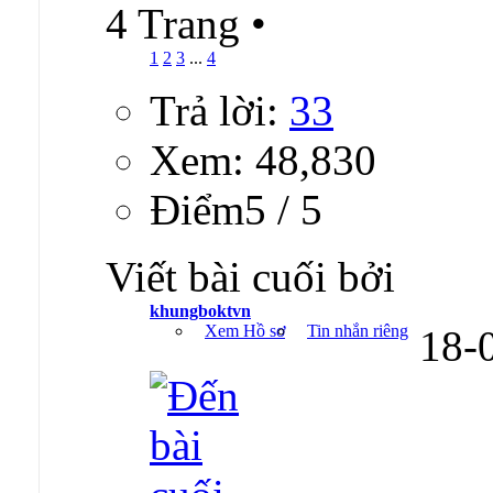
4 Trang
•
1
2
3
...
4
Trả lời:
33
Xem: 48,830
Ðiểm5 / 5
Viết bài cuối bởi
khungboktvn
Xem Hồ sơ
Tin nhắn riêng
18-