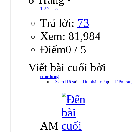
1
2
3
...
8
Trả lời:
73
Xem: 81,984
Ðiểm0 / 5
Viết bài cuối bởi
rinodung
Xem Hồ sơ
Tin nhắn riêng
Đến tran
AM