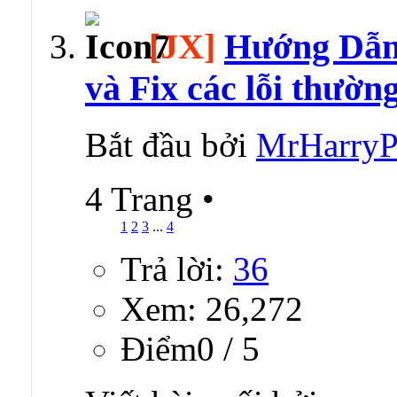
[JX]
Hướng Dẫn 
và Fix các lỗi thường
Bắt đầu bởi
MrHarryP
4 Trang
•
1
2
3
...
4
Trả lời:
36
Xem: 26,272
Ðiểm0 / 5