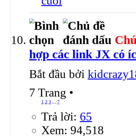
Chú
hợp các link JX có í
Bắt đầu bởi
kidcrazy
7 Trang
•
1
2
3
...
7
Trả lời:
65
Xem: 94,518