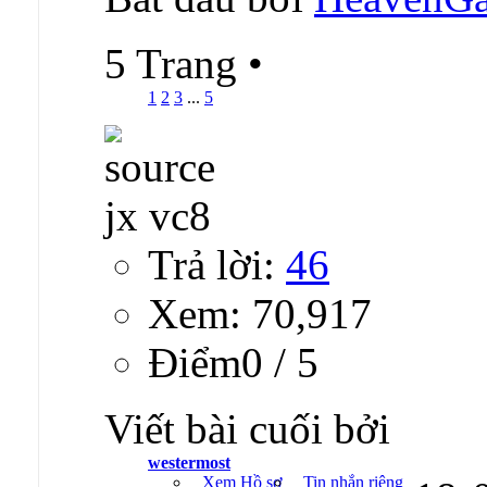
5 Trang
•
1
2
3
...
5
Trả lời:
46
Xem: 70,917
Ðiểm0 / 5
Viết bài cuối bởi
westermost
Xem Hồ sơ
Tin nhắn riêng