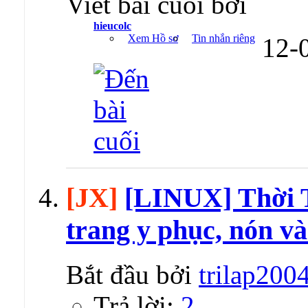
Viết bài cuối bởi
hieucolc
Xem Hồ sơ
Tin nhắn riêng
12-
[JX]
[LINUX] Thời T
trang y phục, nón và
Bắt đầu bởi
trilap200
Trả lời:
2