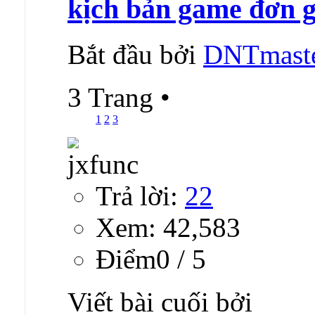
kịch bản game đơn g
Bắt đầu bởi
DNTmast
3 Trang
•
1
2
3
Trả lời:
22
Xem: 42,583
Ðiểm0 / 5
Viết bài cuối bởi