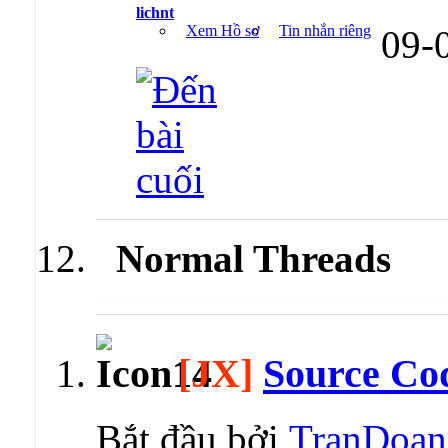
lichnt
Xem Hồ sơ
Tin nhắn riêng
09-
Normal Threads
[JX]
Source Co
Bắt đầu bởi
TranDoa