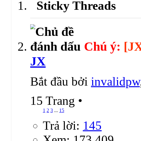
Sticky Threads
Chú ý:
[J
JX
Bắt đầu bởi
invalidpw
15 Trang
•
1
2
3
...
15
Trả lời:
145
Xem: 173,409