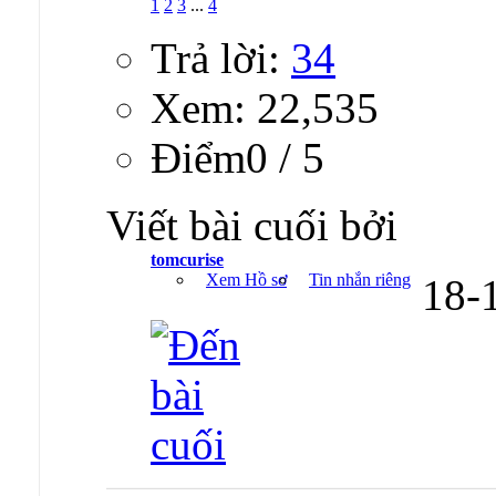
1
2
3
...
4
Trả lời:
34
Xem: 22,535
Ðiểm0 / 5
Viết bài cuối bởi
tomcurise
Xem Hồ sơ
Tin nhắn riêng
18-