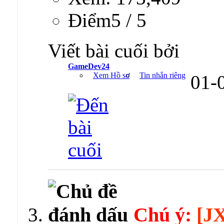
Ðiểm5 / 5
Viết bài cuối bởi
GameDev24
Xem Hồ sơ
Tin nhắn riêng
01-
Chú ý:
[J