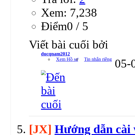
Xem: 7,238
Ðiểm0 / 5
Viết bài cuối bởi
ducqnam2012
Xem Hồ sơ
Tin nhắn riêng
05-
[JX]
Hướng dẫn cài 