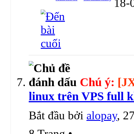
18-
Chú ý:
[J
linux trên VPS full 
Bắt đầu bởi
alopay
, 2
8 Trang
•