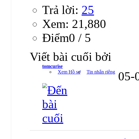
Trả lời:
25
Xem: 21,880
Ðiểm0 / 5
Viết bài cuối bởi
tomcurise
Xem Hồ sơ
Tin nhắn riêng
05-