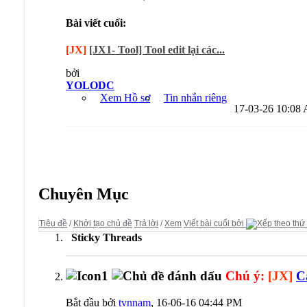
Bài viết cuối:
[JX]
[JX1- Tool] Tool edit lại các...
bởi
YOLODC
Xem Hồ sơ
Tin nhắn riêng
17-03-26
10:08
Diễn đàn:
Võ Lâm Truyền Kỳ (Jx Server)
Chuyên Mục
Tiêu đề
/
Khởi tạo chủ đề
Trả lời
/
Xem
Viết bài cuối bởi
Sticky Threads
Chú ý:
[JX]
C
Bắt đầu bởi
tvnnam
, 16-06-16 04:44 PM