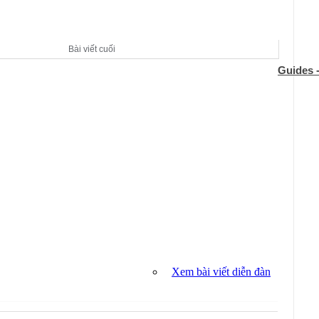
Bài viết cuối
Guides 
Xem bài viết diễn đàn