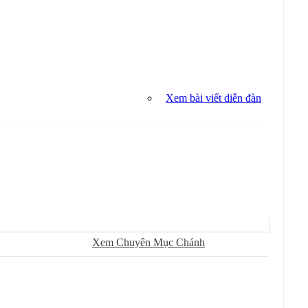
Xem bài viết diễn đàn
Sử Dụng
Ðánh Dấu Ðã Ðọc
Xem Chuyên Mục Chánh
Kiếm Trong Chuyên Mục