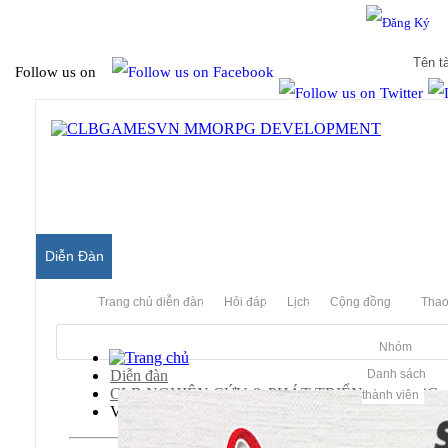
Hello & Welcome to our community.
Is this your first visit?
Follow us on
Diễn Đàn
Trang chủ diễn đàn
Hỏi đáp
Lịch
Cộng đồng
Thao
Nhóm
Diễn đàn
Danh sách
CLB NGHIÊN CỨU & PHÁT TRIỂN MMORPG
thành viên
Võ Lâm Truyền Kỳ (Jx Server)