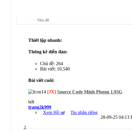
Diễn đàn con:
Võ Lâm Truyền Kỳ (Jx Server)
Tiêu đề
Thiết lập nhanh:
Thống kê diễn đàn:
Chủ đề: 264
Bài viết: 10,540
Bài viết cuối:
[JX]
Source Code Minh Phụng 1.93G
bởi
trang2k999
Xem Hồ sơ
Tin nhắn riêng
28-09-25
04:13