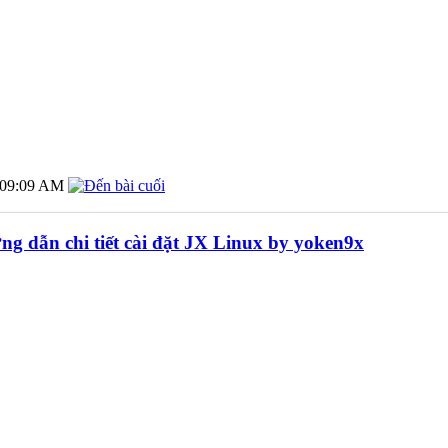
09:09 AM
ng dẫn chi tiết cài đặt JX Linux by yoken9x