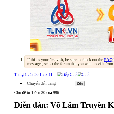
If this is your first visit, be sure to check out the
FAQ
messages, select the forum that you want to visit from
Trang 1 của 50
1
2
3
11
...
Cuối
Chuyển đến trang
Chủ đề từ 1 đến 20 của 996
Diễn đàn:
Võ Lâm Truyền Kỳ