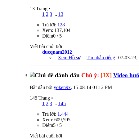
13 Trang
•
1
2
3
...
13
Trả lời:
128
Xem: 137,104
Ðiểm0 / 5
Viết bài cuối bởi
ducqnam2012
Xem Hồ sơ
Tin nhắn riêng
07-03-23,
Chú ý:
[JX]
Video hướ
Bắt đầu bởi
yoken9x
, 15-08-14 01:12 PM
145 Trang
•
1
2
3
...
145
Trả lời:
1,444
Xem: 609,595
Ðiểm5 / 5
Viết bài cuối bởi