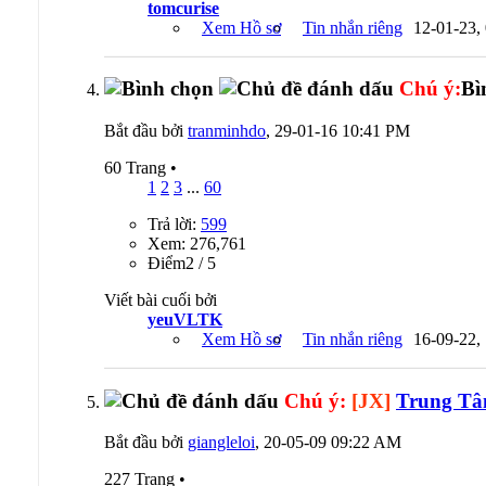
tomcurise
Xem Hồ sơ
Tin nhắn riêng
12-01-23,
Chú ý:
Bì
Bắt đầu bởi
tranminhdo
, 29-01-16 10:41 PM
60 Trang
•
1
2
3
...
60
Trả lời:
599
Xem: 276,761
Ðiểm2 / 5
Viết bài cuối bởi
yeuVLTK
Xem Hồ sơ
Tin nhắn riêng
16-09-22,
Chú ý:
[JX]
Trung Tâ
Bắt đầu bởi
giangleloi
, 20-05-09 09:22 AM
227 Trang
•