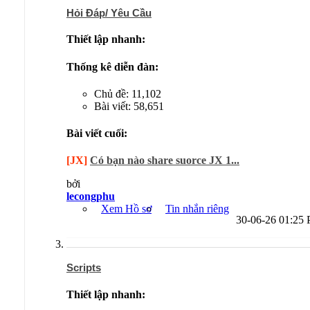
Hỏi Đáp/ Yêu Cầu
Thiết lập nhanh:
Thống kê diễn đàn:
Chủ đề: 11,102
Bài viết: 58,651
Bài viết cuối:
[JX]
Có bạn nào share suorce JX 1...
bởi
lecongphu
Xem Hồ sơ
Tin nhắn riêng
30-06-26
01:25
Scripts
Thiết lập nhanh: