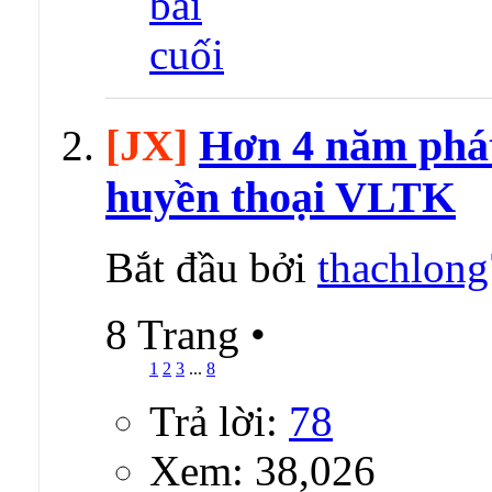
[JX]
Hơn 4 năm phát
huyền thoại VLTK
Bắt đầu bởi
thachlon
8 Trang
•
1
2
3
...
8
Trả lời:
78
Xem: 38,026