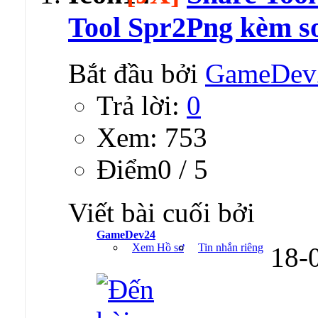
Tool Spr2Png kèm s
Bắt đầu bởi
GameDev
Trả lời:
0
Xem: 753
Ðiểm0 / 5
Viết bài cuối bởi
GameDev24
Xem Hồ sơ
Tin nhắn riêng
18-