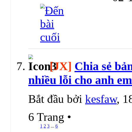
[JX]
Chia sẻ bản
nhiều lỗi cho anh em
Bắt đầu bởi
kesfaw
, 
6 Trang
•
1
2
3
...
6