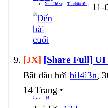
Xem Hồ sơ
Tin nhắn riêng
11-
[JX]
[Share Full] U
Bắt đầu bởi
bil4i3n
, 
14 Trang
•
1
2
3
...
14