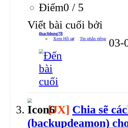
Ðiểm0 / 5
Viết bài cuối bởi
thachlong78
Xem Hồ sơ
Tin nhắn riêng
03-
[JX]
Chia sẽ cá
(backupdeamon) cho 