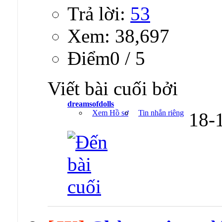
Trả lời:
53
Xem: 38,697
Ðiểm0 / 5
Viết bài cuối bởi
dreamsofdolls
Xem Hồ sơ
Tin nhắn riêng
18-