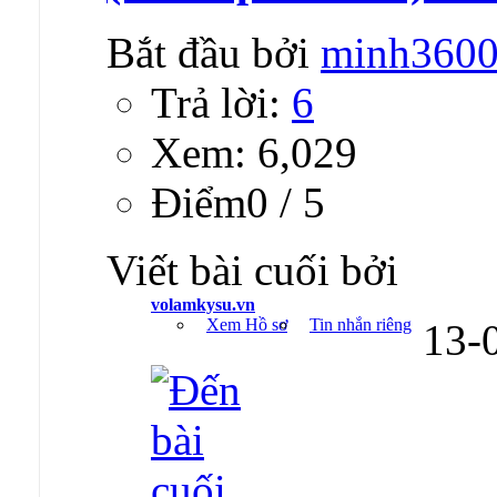
Bắt đầu bởi
minh360
Trả lời:
6
Xem: 6,029
Ðiểm0 / 5
Viết bài cuối bởi
volamkysu.vn
Xem Hồ sơ
Tin nhắn riêng
13-