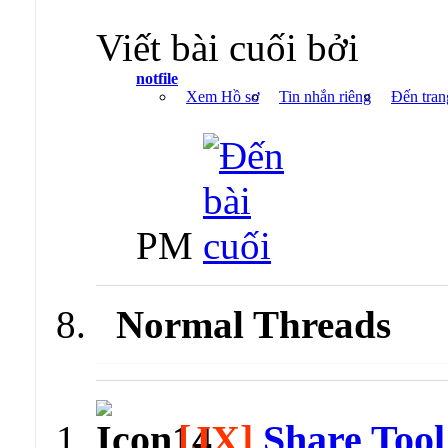
Viết bài cuối bởi
notfile
Xem Hồ sơ
Tin nhắn riêng
Đến tran
PM
Normal Threads
[JX]
Share Tool