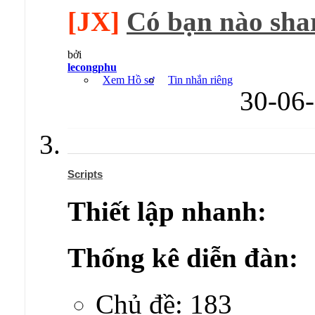
[JX]
Có bạn nào shar
bởi
lecongphu
Xem Hồ sơ
Tin nhắn riêng
30-06
Scripts
Thiết lập nhanh:
Thống kê diễn đàn:
Chủ đề: 183