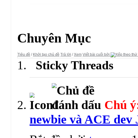
Diễn đàn:
Võ Lâm Truyền Kỳ (Jx Server)
Chuyên Mục
Tiêu đề
/
Khởi tạo chủ đề
Trả lời
/
Xem
Viết bài cuối bởi
Sticky Threads
Chú ý
newbie và ACE dev