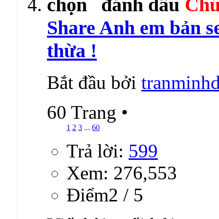
Chú
Share Anh em bản se
thừa !
Bắt đầu bởi
tranminh
60 Trang
•
1
2
3
...
60
Trả lời:
599
Xem: 276,553
Ðiểm2 / 5