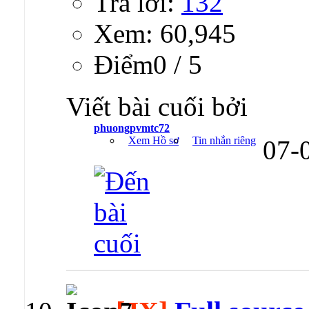
Trả lời:
132
Xem: 60,945
Ðiểm0 / 5
Viết bài cuối bởi
phuongpvmtc72
Xem Hồ sơ
Tin nhắn riêng
07-