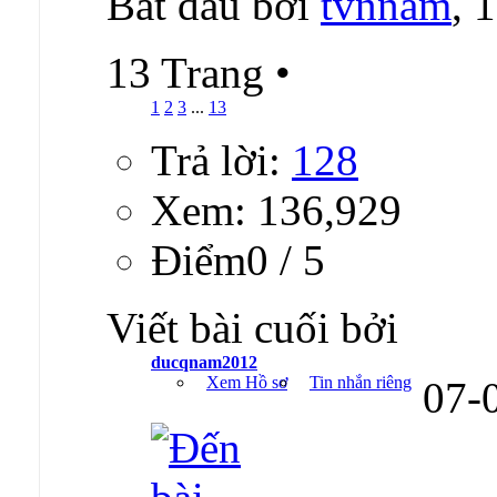
Bắt đầu bởi
tvnnam
, 
13 Trang
•
1
2
3
...
13
Trả lời:
128
Xem: 136,929
Ðiểm0 / 5
Viết bài cuối bởi
ducqnam2012
Xem Hồ sơ
Tin nhắn riêng
07-