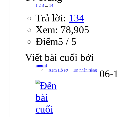
1
2
3
...
14
Trả lời:
134
Xem: 78,905
Ðiểm5 / 5
Viết bài cuối bởi
mount
Xem Hồ sơ
Tin nhắn riêng
06-