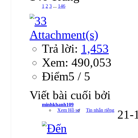
1
2
3
...
146
Trả lời:
1,453
Xem: 490,053
Ðiểm5 / 5
Viết bài cuối bởi
minhkhanh109
Xem Hồ sơ
Tin nhắn riêng
21-