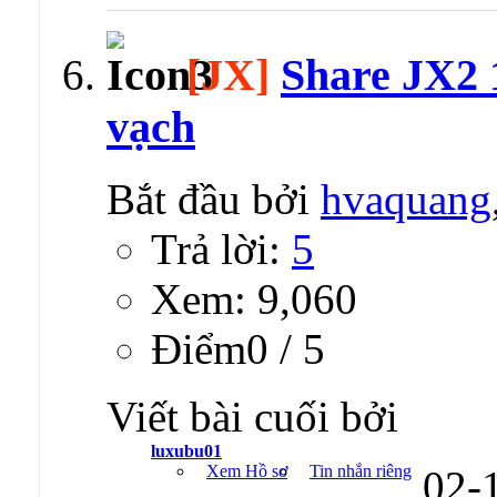
[JX]
Share JX2 1
vạch
Bắt đầu bởi
hvaquang
Trả lời:
5
Xem: 9,060
Ðiểm0 / 5
Viết bài cuối bởi
luxubu01
Xem Hồ sơ
Tin nhắn riêng
02-