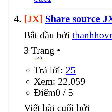
[JX]
Share source JX3
Bắt đầu bởi
thanhhov
3 Trang
•
1
2
3
Trả lời:
25
Xem: 22,059
Ðiểm0 / 5
Viết bài cuối bởi