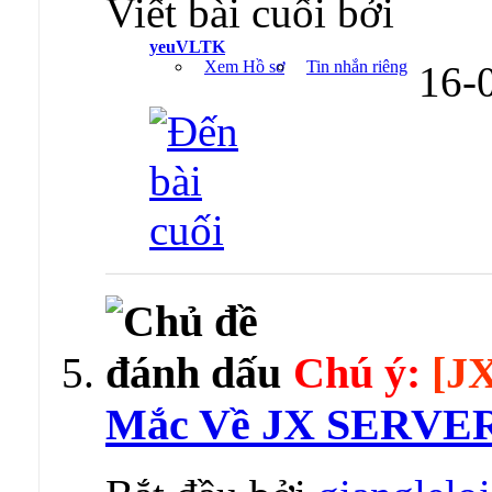
Viết bài cuối bởi
yeuVLTK
Xem Hồ sơ
Tin nhắn riêng
16-
Chú ý:
[J
Mắc Về JX SERVE