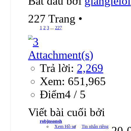
Bắt đầu bởi
giangleloi
227 Trang
•
1
2
3
...
227
Trả lời:
2,269
Xem: 651,965
Ðiểm4 / 5
Viết bài cuối bởi
robjnsonsh
Xem Hồ sơ
Tin nhắn riêng
20-