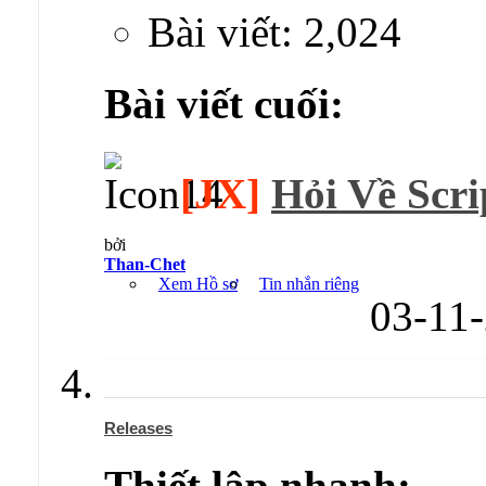
Bài viết: 2,024
Bài viết cuối:
[JX]
Hỏi Về Scr
bởi
Than-Chet
Xem Hồ sơ
Tin nhắn riêng
03-11
Releases
Thiết lập nhanh: