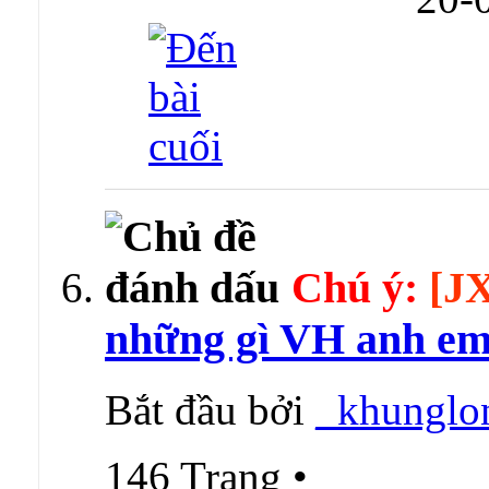
Chú ý:
[J
những gì VH anh em
Bắt đầu bởi
_khunglo
146 Trang
•