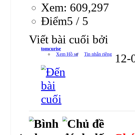
Xem: 609,297
Ðiểm5 / 5
Viết bài cuối bởi
tomcurise
Xem Hồ sơ
Tin nhắn riêng
12-