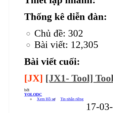
Thống kê diễn đàn:
Chủ đề: 302
Bài viết: 12,305
Bài viết cuối:
[JX]
[JX1- Tool] Tool 
bởi
YOLODC
Xem Hồ sơ
Tin nhắn riêng
17-03