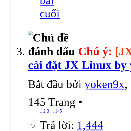
Chú ý:
[J
cài đặt JX Linux by
Bắt đầu bởi
yoken9x
,
145 Trang
•
1
2
3
...
145
Trả lời:
1,444