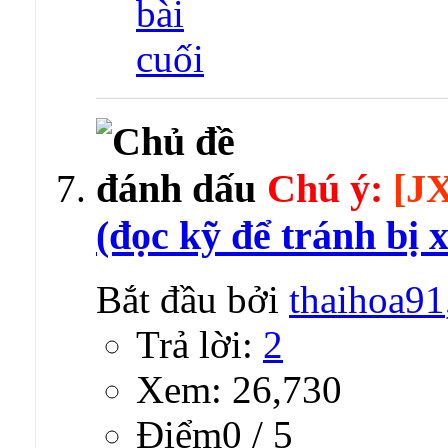
Chú ý:
[J
(đọc kỹ để tránh bị x
Bắt đầu bởi
thaihoa91
Trả lời:
2
Xem: 26,730
Ðiểm0 / 5