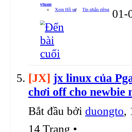
vtuan
Xem Hồ sơ
Tin nhắn riêng
01-
[JX]
jx linux của Pg
chơi off cho newbie 
Bắt đầu bởi
duongto
,
14 Trang
•