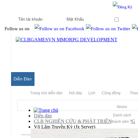
Hello & Welcome to our community.
Is this your first visit?
Ghi nhớ
Follow us on
Diễn Đàn
Trang chủ diễn đàn
Hỏi đáp
Lịch
Cộng đồng
Thao
Nhóm
Diễn đàn
Danh sách
CLB NGHIÊN CỨU & PHÁT TRIỂN MMORPG
thành viên
Võ Lâm Truyền Kỳ (Jx Server)