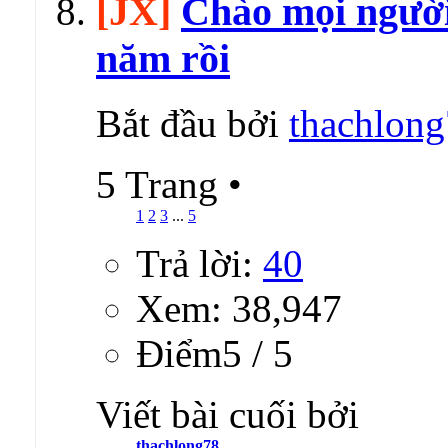
[JX]
Chào mọi người,
năm rồi
Bắt đầu bởi
thachlon
5 Trang
•
1
2
3
...
5
Trả lời:
40
Xem: 38,947
Ðiểm5 / 5
Viết bài cuối bởi
thachlong78