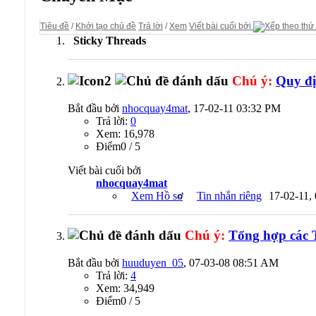
Tiêu đề
/
Khởi tạo chủ đề
Trả lời
/
Xem
Viết bài cuối bởi
Sticky Threads
Chú ý:
Quy đị
Bắt đầu bởi
nhocquay4mat
, 17-02-11 03:32 PM
Trả lời:
0
Xem: 16,978
Ðiểm0 / 5
Viết bài cuối bởi
nhocquay4mat
Xem Hồ sơ
Tin nhắn riêng
17-02-11,
Chú ý:
Tổng hợp các T
Bắt đầu bởi
huuduyen_05
, 07-03-08 08:51 AM
Trả lời:
4
Xem: 34,949
Ðiểm0 / 5