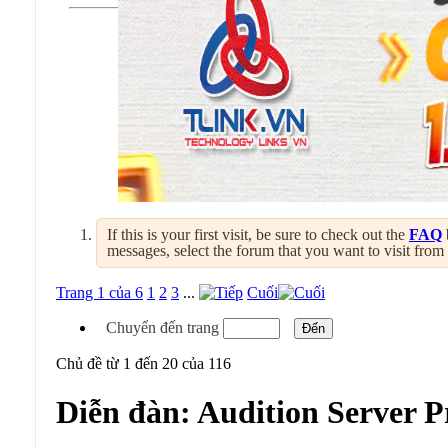
If this is your first visit, be sure to check out the
FAQ
messages, select the forum that you want to visit from
Trang 1 của 6
1
2
3
...
Cuối
Chuyển đến trang
Chủ đề từ 1 đến 20 của 116
Diễn đàn:
Audition Server P