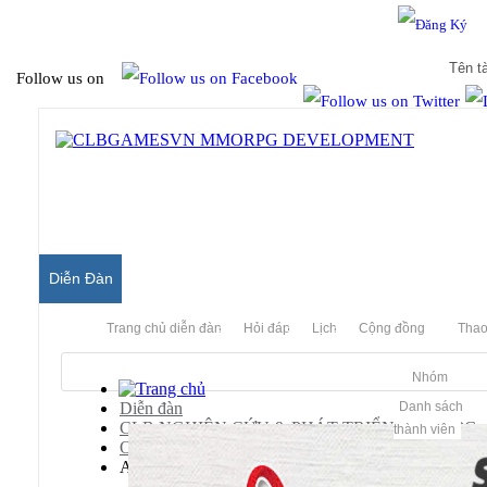
Hello & Welcome to our community.
Is this your first visit?
Follow us on
Diễn Đàn
Trang chủ diễn đàn
Hỏi đáp
Lịch
Cộng đồng
Thao
Nhóm
Diễn đàn
Danh sách
CLB NGHIÊN CỨU & PHÁT TRIỂN MMORPG
thành viên
Old Archived Server
Audition Server Private