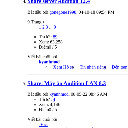
Share server Audition 12.4
Bắt đầu bởi
gonegone1998
, 04-10-18 09:54 PM
9 Trang
•
1
2
3
...
9
Trả lời:
89
Xem: 63,258
Ðiểm0 / 5
Viết bài cuối bởi
kyanhmod
Xem Hồ sơ
Tin nhắn riêng
Đến tran
Share: Máy ảo Audition LAN 8.3
Bắt đầu bởi
kyanhmod
, 08-05-22 08:46 AM
Trả lời:
4
Xem: 4,146
Ðiểm0 / 5
Viết bài cuối bởi
-Vic-