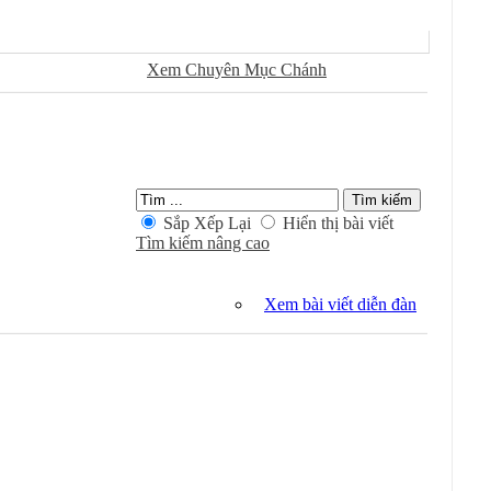
Ðánh Dấu Ðã Ðọc
Xem Chuyên Mục Chánh
Kiếm Trong Chuyên Mục
Sắp Xếp Lại
Hiển thị bài viết
Tìm kiếm nâng cao
Xem bài viết diễn đàn