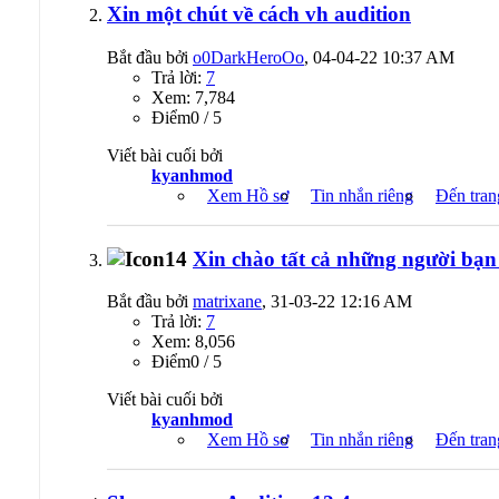
Xin một chút về cách vh audition
Bắt đầu bởi
o0DarkHeroOo
, 04-04-22 10:37 AM
Trả lời:
7
Xem: 7,784
Ðiểm0 / 5
Viết bài cuối bởi
kyanhmod
Xem Hồ sơ
Tin nhắn riêng
Đến tran
Xin chào tất cả những người bạn 
Bắt đầu bởi
matrixane
, 31-03-22 12:16 AM
Trả lời:
7
Xem: 8,056
Ðiểm0 / 5
Viết bài cuối bởi
kyanhmod
Xem Hồ sơ
Tin nhắn riêng
Đến tran