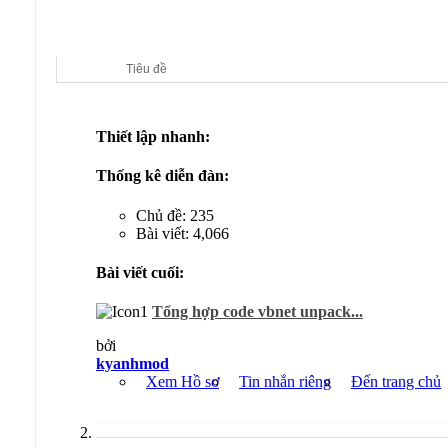
Diễn đàn con:
Audition Server Private
Tiêu đề
Thiết lập nhanh:
Thống kê diễn đàn:
Chủ đề: 235
Bài viết: 4,066
Bài viết cuối:
Tổng hợp code vbnet unpack...
bởi
kyanhmod
Xem Hồ sơ
Tin nhắn riêng
Đến trang chủ