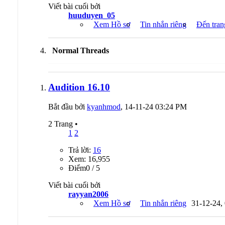
Viết bài cuối bởi
huuduyen_05
Xem Hồ sơ
Tin nhắn riêng
Đến tran
Normal Threads
Audition 16.10
Bắt đầu bởi
kyanhmod
, 14-11-24 03:24 PM
2 Trang
•
1
2
Trả lời:
16
Xem: 16,955
Ðiểm0 / 5
Viết bài cuối bởi
rayyan2006
Xem Hồ sơ
Tin nhắn riêng
31-12-24,