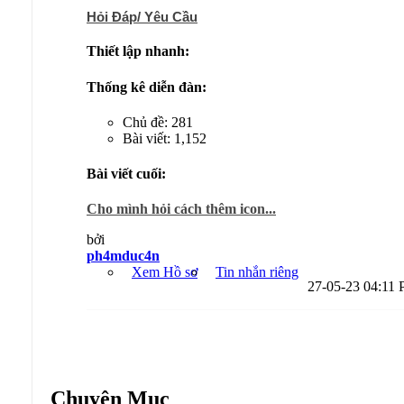
Hỏi Đáp/ Yêu Cầu
Thiết lập nhanh:
Thống kê diễn đàn:
Chủ đề: 281
Bài viết: 1,152
Bài viết cuối:
Cho mình hỏi cách thêm icon...
bởi
ph4mduc4n
Xem Hồ sơ
Tin nhắn riêng
27-05-23
04:11
Diễn đàn:
Audition Server Private
Chuyên Mục