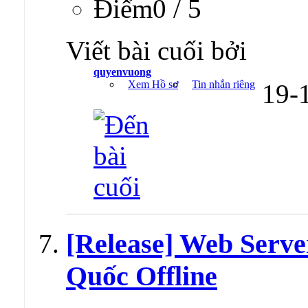
Ðiểm0 / 5
Viết bài cuối bởi
quyenvuong
Xem Hồ sơ
Tin nhắn riêng
19-
[Release] Web Serve
Quốc Offline