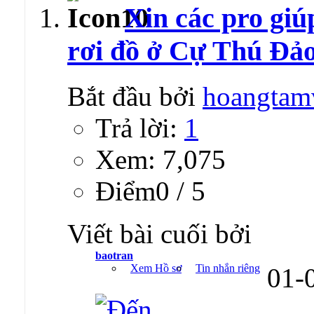
Xin các pro giú
rơi đồ ở Cự Thú Đảo
Bắt đầu bởi
hoangtam
Trả lời:
1
Xem: 7,075
Ðiểm0 / 5
Viết bài cuối bởi
baotran
Xem Hồ sơ
Tin nhắn riêng
01-