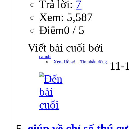
Trả lời:
7
Xem: 5,587
Ðiểm0 / 5
Viết bài cuối bởi
caoxh
Xem Hồ sơ
Tin nhắn riêng
11-
giúp về chỉ số thú c