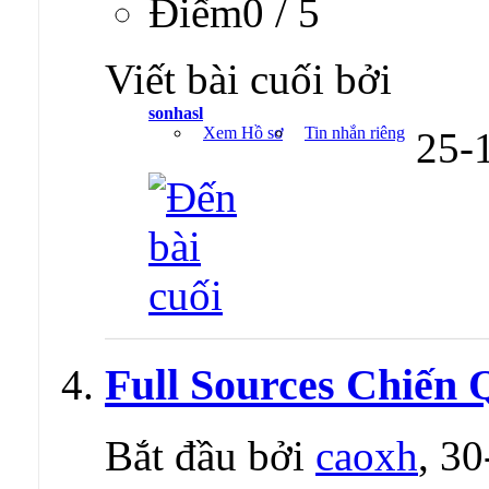
Ðiểm0 / 5
Viết bài cuối bởi
sonhasl
Xem Hồ sơ
Tin nhắn riêng
25-
Full Sources Chiến 
Bắt đầu bởi
caoxh
, 3