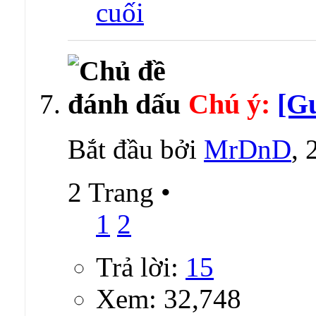
Chú ý:
[Gu
Bắt đầu bởi
MrDnD
,
2 Trang
•
1
2
Trả lời:
15
Xem: 32,748