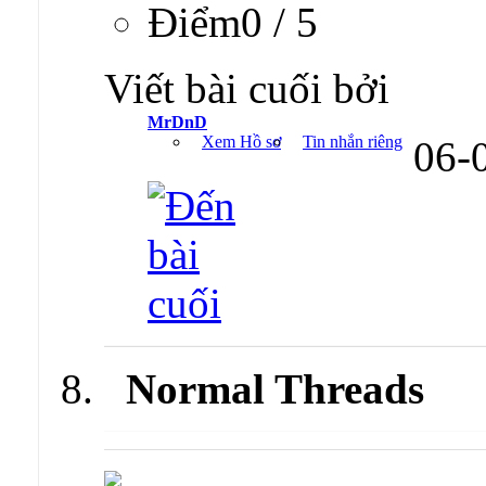
Ðiểm0 / 5
Viết bài cuối bởi
MrDnD
Xem Hồ sơ
Tin nhắn riêng
06-
Normal Threads