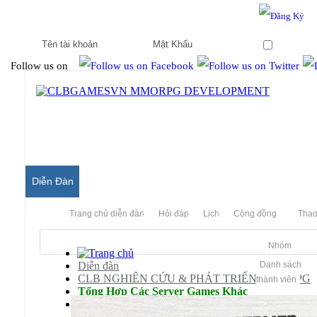
Hello & Welcome to our community.
Is this your first visit?
Ghi nhớ
Follow us on
Diễn Đàn
Trang chủ diễn đàn
Hỏi đáp
Lịch
Cộng đồng
Thao
Nhóm
Diễn đàn
Danh sách
CLB NGHIÊN CỨU & PHÁT TRIỂN MMORPG
thành viên
Tổng Hợp Các Server Games Khác
Server Chiến Quốc