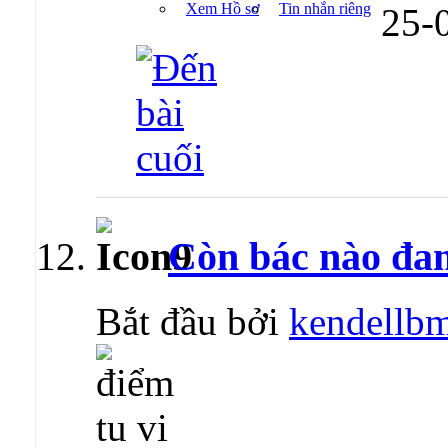
Xem Hồ sơ
Tin nhắn riêng
25-
Còn bác nào đa
Bắt đầu bởi
kendellb