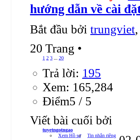
hướng dẫn về cài đặ
Bắt đầu bởi
trungviet
20 Trang
•
1
2
3
...
20
Trả lời:
195
Xem: 165,284
Ðiểm5 / 5
Viết bài cuối bởi
tuyetngotngao
Xem Hồ sơ
Tin nhắn riêng
02-