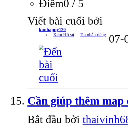
Ðiểm0 / 5
Viết bài cuối bởi
kunhappy120
Xem Hồ sơ
Tin nhắn riêng
07-
Cần giúp thêm map c
Bắt đầu bởi
thaivinh6