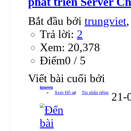
phát triển Server C
Bắt đầu bởi
trungviet
Trả lời:
2
Xem: 20,378
Ðiểm0 / 5
Viết bài cuối bởi
iqueen
Xem Hồ sơ
Tin nhắn riêng
21-