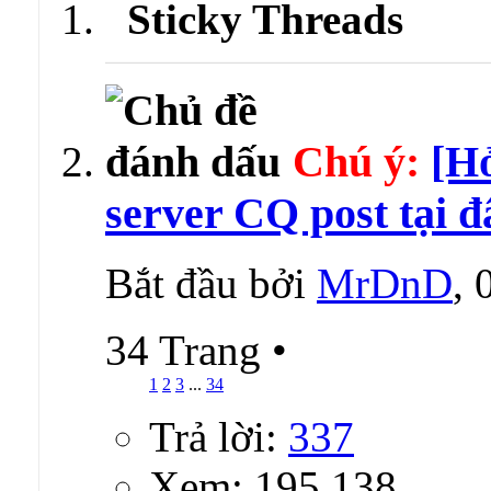
Sticky Threads
Chú ý:
[Hỏ
server CQ post tại đ
Bắt đầu bởi
MrDnD
,
34 Trang
•
1
2
3
...
34
Trả lời:
337
Xem: 195,138