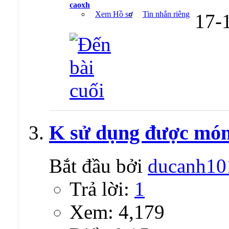
caoxh
Xem Hồ sơ
Tin nhắn riêng
17-
K sử dụng được món
Bắt đầu bởi
ducanh10
Trả lời:
1
Xem: 4,179