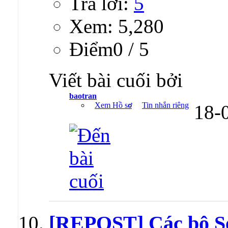
Trả lời:
5
Xem: 5,280
Ðiểm0 / 5
Viết bài cuối bởi
baotran
Xem Hồ sơ
Tin nhắn riêng
18-
[REPOST] Các bộ S