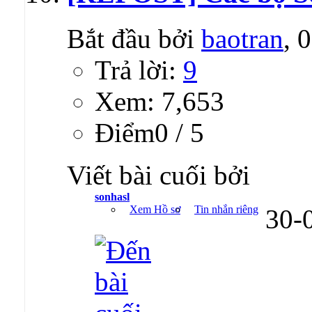
Bắt đầu bởi
baotran
, 
Trả lời:
9
Xem: 7,653
Ðiểm0 / 5
Viết bài cuối bởi
sonhasl
Xem Hồ sơ
Tin nhắn riêng
30-