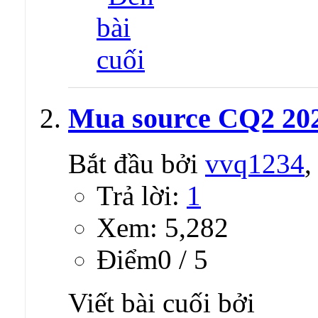
Mua source CQ2 202
Bắt đầu bởi
vvq1234
,
Trả lời:
1
Xem: 5,282
Ðiểm0 / 5
Viết bài cuối bởi