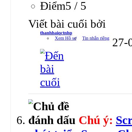
Ðiểm5 / 5
Viết bài cuối bởi
thanhhaiqctnhp
Xem Hồ sơ
Tin nhắn riêng
27-
Chú ý:
Scr