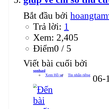
Bắt đầu bởi
hoangtam
Trả lời:
1
Xem: 2,405
Ðiểm0 / 5
Viết bài cuối bởi
sonhasl
Xem Hồ sơ
Tin nhắn riêng
06-