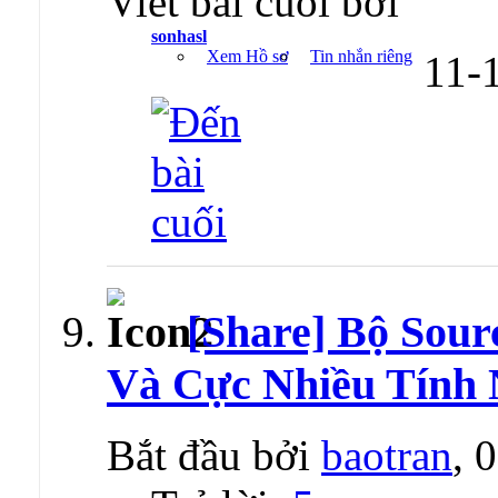
Viết bài cuối bởi
sonhasl
Xem Hồ sơ
Tin nhắn riêng
11-
[Share] Bộ Sou
Và Cực Nhiều Tính
Bắt đầu bởi
baotran
, 