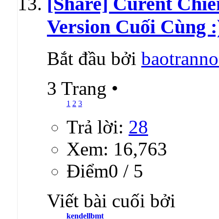
[Share] Curent Chi
Version Cuối Cùng :
Bắt đầu bởi
baotrann
3 Trang
•
1
2
3
Trả lời:
28
Xem: 16,763
Ðiểm0 / 5
Viết bài cuối bởi
kendellbmt