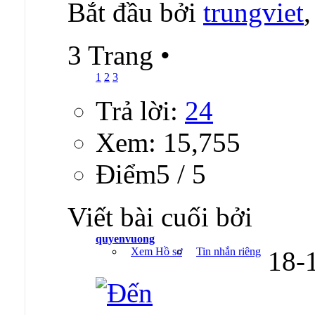
Bắt đầu bởi
trungviet
3 Trang
•
1
2
3
Trả lời:
24
Xem: 15,755
Ðiểm5 / 5
Viết bài cuối bởi
quyenvuong
Xem Hồ sơ
Tin nhắn riêng
18-