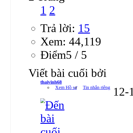
1
2
Trả lời:
15
Xem: 44,119
Ðiểm5 / 5
Viết bài cuối bởi
thaivinh68
Xem Hồ sơ
Tin nhắn riêng
12-