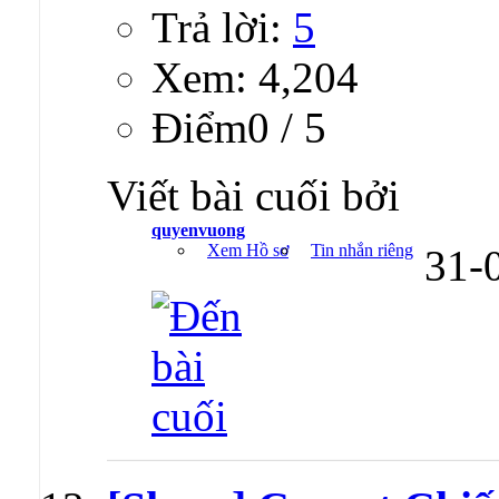
Trả lời:
5
Xem: 4,204
Ðiểm0 / 5
Viết bài cuối bởi
quyenvuong
Xem Hồ sơ
Tin nhắn riêng
31-