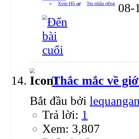
Xem Hồ sơ
Tin nhắn riêng
08-
Thắc mắc về giớ
Bắt đầu bởi
lequanga
Trả lời:
1
Xem: 3,807