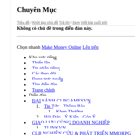
Diễn đàn:
Make Money Online
Chuyên Mục
Tiêu đề
/
Khởi tạo chủ đề
Trả lời
/
Xem
Viết bài cuối bởi
Không có chủ đề trong diễn đàn này.
Chọn nhanh
Make Money Online
Lên trên
Khu vực riêng
Thiếp lập
Tin nhắn riêng
Các theo dõi
Đang trực tuyến
Tìm diễn đàn
Trang chính
Diễn đàn
ĐẠI SẢNH CLBGAMESVN
Tin Tức - Thông Báo
Khen Thưởng
Hỏi Đáp - Ý Kiến - Góp Ý
GIAO LƯU CÙNG DOANH NGHIỆP
TLINKVN
CLB NGHIÊN CỨU & PHÁT TRIỂN MMORPG