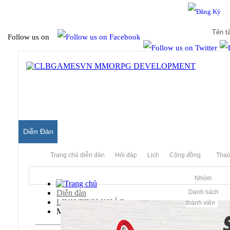
Hello & Welcome to our community.
Is this your first visit?
Follow us on
Diễn Đàn
Trang chủ diễn đàn
Hỏi đáp
Lịch
Cộng đồng
Thao
Nhóm
Diễn đàn
Danh sách
LINH TINH KHÁC
thành viên
Make Money Online