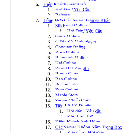
Hiệp Khách Giang Hồ
Hỏi Đáp/ Yêu Cầu
Release
Tổng Hợp Các Server Games Khác
SilkRoad Online
Hỏi Đáp/ Yêu Cầu
Gunz Online
GTA: SA Multiplayer
Conquer Online
Rose Online
Ragnarok Online
Kal Online
World Of Kungfu
Bomb Game
Ran Online
Priston Tale
Zero Online
Maple Story
Server Chiến Quốc
Tiên Lữ Kỳ Duyên
Hỏi đáp - Yêu cầu
Kho Lưu Trữ
Kiếm Khách Anh Hùng
Các Server Không Nằm Trong Box
Yêu Cầu - Hỏi Đáp