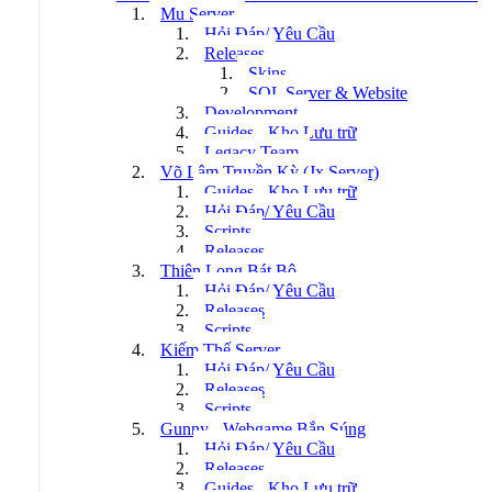
Mu Server
Hỏi Đáp/ Yêu Cầu
Releases
Skins
SQL Server & Website
Development
Guides - Kho Lưu trữ
Legacy Team
Võ Lâm Truyền Kỳ (Jx Server)
Guides - Kho Lưu trữ
Hỏi Đáp/ Yêu Cầu
Scripts
Releases
Thiên Long Bát Bộ
Hỏi Đáp/ Yêu Cầu
Releases
Scripts
Kiếm Thế Server
Hỏi Đáp/ Yêu Cầu
Releases
Scripts
Gunny - Webgame Bắn Súng
Hỏi Đáp/ Yêu Cầu
Releases
Guides - Kho Lưu trữ