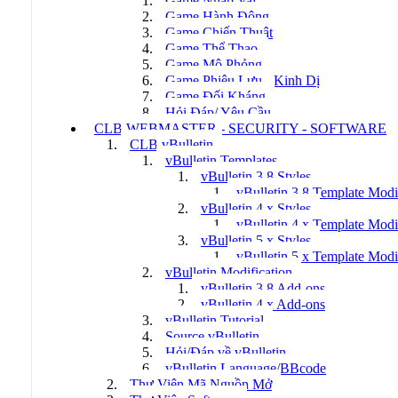
Game Nhập Vai
Game Hành Động
Game Chiến Thuật
Game Thể Thao
Game Mô Phỏng
Game Phiêu Lưu - Kinh Dị
Game Đối Kháng
Hỏi Đáp/ Yêu Cầu
CLB WEBMASTER - SECURITY - SOFTWARE
CLB vBulletin
vBulletin Templates
vBulletin 3.8 Styles
vBulletin 3.8 Template Modi
vBulletin 4.x Styles
vBulletin 4.x Template Modi
vBulletin 5.x Styles
vBulletin 5.x Template Modi
vBulletin Modification
vBulletin 3.8 Add-ons
vBulletin 4.x Add-ons
vBulletin Tutorial
Source vBulletin
Hỏi/Đáp về vBulletin
vBulletin Language/BBcode
Thư Viện Mã Nguồn Mở