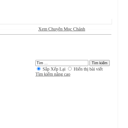
Sử Dụng
Ðánh Dấu Ðã Ðọc
Xem Chuyên Mục Chánh
Kiếm Trong Chuyên Mục
Sắp Xếp Lại
Hiển thị bài viết
Tìm kiếm nâng cao