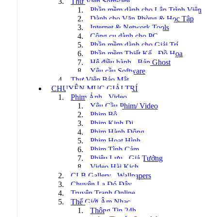
Thư Viện Software
Phần mềm dành cho Lập Trình Viên
Dành cho Văn Phòng & Học Tập
Internet & Network Tools
Công cụ dành cho PC
Phần mềm dành cho Giải Trí
Phần mềm Thiết Kế - Đồ Họa
Hệ điều hành - Bản Ghost
Yêu cầu Software
Thư Viện Bảo Mật
CHUYÊN MỤC GIẢI TRÍ
Phim Ảnh - Video
Yêu Cầu Phim/ Video
Phim Bộ
Phim Kinh Dị
Phim Hành Động
Phim Hoạt Hình
Phim Tình Cảm
Phiêu Lưu - Giả Tưởng
Video Hài Kịch
CLB Gallery - Wallpapers
Chuyện Lạ Đó Đây
Truyện Tranh Online
Thế Giới Âm Nhạc
Thông Tin 24h