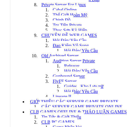
Private Server For Linux
Cabal Online
Thế Giới Hoàn Mỹ
Chinh Đồ
Tru Tiên Private
Thục Sơn Kỳ Hiệp
CHUYÊN ĐỀ WEB GAMES
Hỏi Đáp/ Yêu Cầu
Đao Kiếm Vô Song
Hỏi Đáp/ Yêu Cầu
Old Archived Server
Audition Server Private
Releases
Hỏi Đáp/ Yêu Cầu
Gunbound Server
FlyFF Server
Guides - Kho Lưu trữ
Hỏi Đáp/ Yêu Cầu
Lineage II
GIỚI THIỆU CÁC SERVER GAME PRIVATE
CÁC SERVER GAME PRIVATE ONLINE
CLB GAMES OFFLINE & THẢO LUẬN GAMES
Tin Tức & Giới Thiệu
CLB PC GAMES