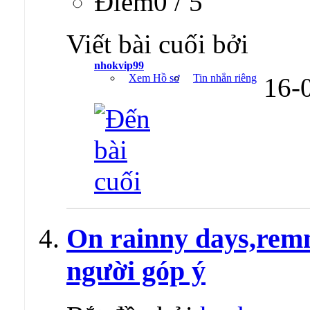
Ðiểm0 / 5
Viết bài cuối bởi
nhokvip99
Xem Hồ sơ
Tin nhắn riêng
16-
On rainny days,rem
người góp ý