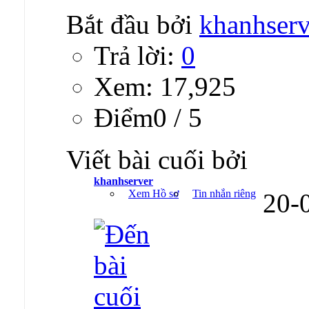
Bắt đầu bởi
khanhserv
Trả lời:
0
Xem: 17,925
Ðiểm0 / 5
Viết bài cuối bởi
khanhserver
Xem Hồ sơ
Tin nhắn riêng
20-