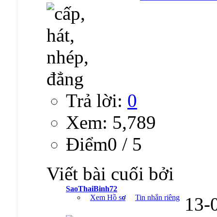
Trả lời:
0
Xem: 5,789
Ðiểm0 / 5
Viết bài cuối bởi
SaoThaiBinh72
Xem Hồ sơ
Tin nhắn riêng
13-