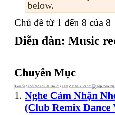
below.
Chủ đề từ 1 đến 8 của 8
Diễn đàn:
Music re
Diễn đàn:
Music request
Chuyên Mục
Tiêu đề
/
Khởi tạo chủ đề
Trả lời
/
Xem
Viết bài cuối bởi
Nghe Cảm Nhận Nhé
(Club Remix Dance 