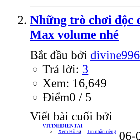
Những trò chơi độc 
Max volume nhé
Bắt đầu bởi
divine99
Trả lời:
3
Xem: 16,649
Ðiểm0 / 5
Viết bài cuối bởi
VITINHDIENTAI
Xem Hồ sơ
Tin nhắn riêng
06-