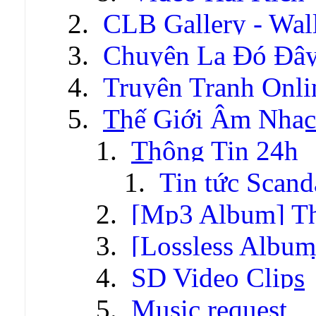
CLB Gallery - Wal
Chuyện Lạ Đó Đâ
Truyện Tranh Onli
Thế Giới Âm Nhạc
Thông Tin 24h
Tin tức Scand
[Mp3 Album] T
[Lossless Albu
SD Video Clips
Music request