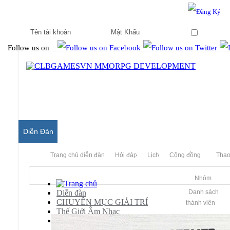
Hello & Welcome to our community.
Is this your first visit?
Ghi nhớ
Follow us on
Diễn Đàn
Trang chủ diễn đàn
Hỏi đáp
Lịch
Cộng đồng
Thao
Nhóm
Diễn đàn
Danh sách
CHUYÊN MỤC GIẢI TRÍ
thành viên
Thế Giới Âm Nhạc
Music request