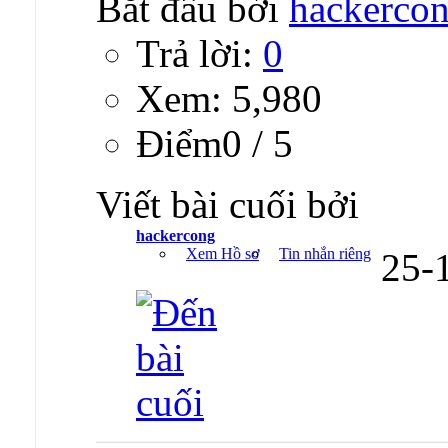
Bắt đầu bởi
hackerco
Trả lời:
0
Xem: 5,980
Ðiểm0 / 5
Viết bài cuối bởi
hackercong
Xem Hồ sơ
Tin nhắn riêng
25-