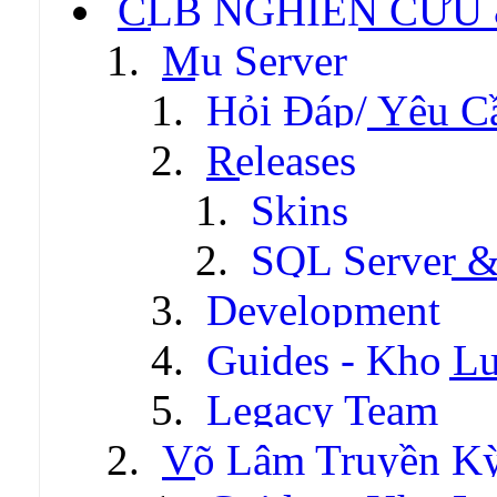
CLB NGHIÊN CỨU
Mu Server
Hỏi Đáp/ Yêu C
Releases
Skins
SQL Server &
Development
Guides - Kho Lư
Legacy Team
Võ Lâm Truyền Kỳ 