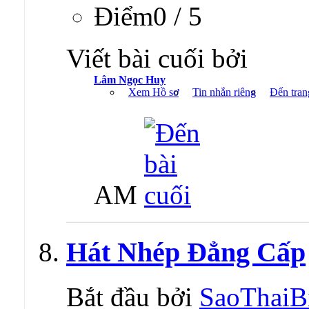
Ðiểm0 / 5
Viết bài cuối bởi
Lâm Ngọc Huy
Xem Hồ sơ
Tin nhắn riêng
Đến tran
AM
Hát Nhép Đẳng Cấp
Bắt đầu bởi
SaoThaiB