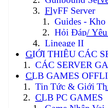
FlyFF Server
Guides - Kho
Hỏi Đáp/ Yêu
Lineage II
GIỚI THIỆU CÁC 
CÁC SERVER GA
CLB GAMES OFFL
Tin Tức & Giới Th
CLB PC GAMES