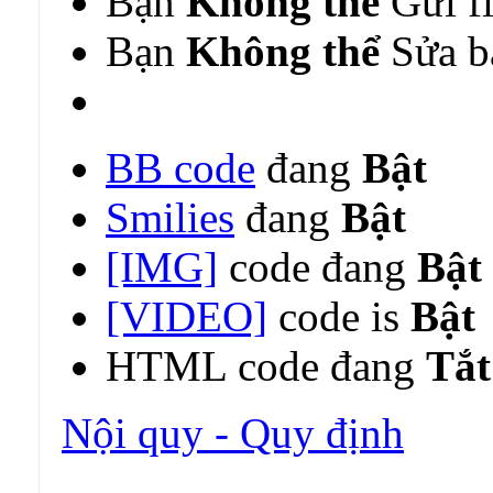
Bạn
Không thể
Gửi fi
Bạn
Không thể
Sửa bà
BB code
đang
Bật
Smilies
đang
Bật
[IMG]
code đang
Bật
[VIDEO]
code is
Bật
HTML code đang
Tắt
Nội quy - Quy định