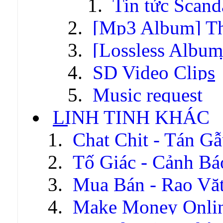
Tin tức Scand
[Mp3 Album] T
[Lossless Albu
SD Video Clips
Music request
LINH TINH KHÁC
Chat Chit - Tán G
Tố Giác - Cảnh Bá
Mua Bán - Rao Vặ
Make Money Onli