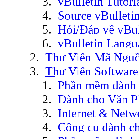
vBulletin Tutori
Source vBulleti
Hỏi/Đáp về vBul
vBulletin Lang
Thư Viện Mã Ngu
Thư Viện Software
Phần mềm dành 
Dành cho Văn P
Internet & Netw
Công cụ dành c