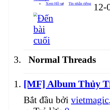
Xem Hồ sơ
Tin nhắn riêng
12-
Normal Threads
[MF] Album Thủy Ti
Bắt đầu bởi
vietmagic