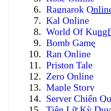
Ragnarok Onlin
Kal Online
World Of Kungf
Bomb Game
Ran Online
Priston Tale
Zero Online
Maple Story
Server Chiến Q
Tiên Lữ Kỳ Duy