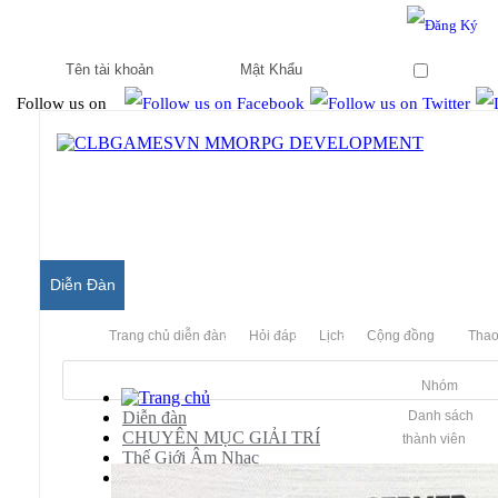
Hello & Welcome to our community.
Is this your first visit?
Ghi nhớ
Follow us on
Diễn Đàn
Trang chủ diễn đàn
Hỏi đáp
Lịch
Cộng đồng
Thao
Nhóm
Diễn đàn
Danh sách
CHUYÊN MỤC GIẢI TRÍ
thành viên
Thế Giới Âm Nhạc
[Lossless Album] Thư Viện Âm Nhạc