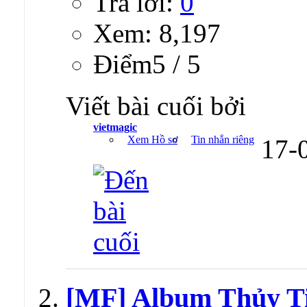
Trả lời:
0
Xem: 8,197
Ðiểm5 / 5
Viết bài cuối bởi
vietmagic
Xem Hồ sơ
Tin nhắn riêng
17-
[MF] Album Thủy Ti