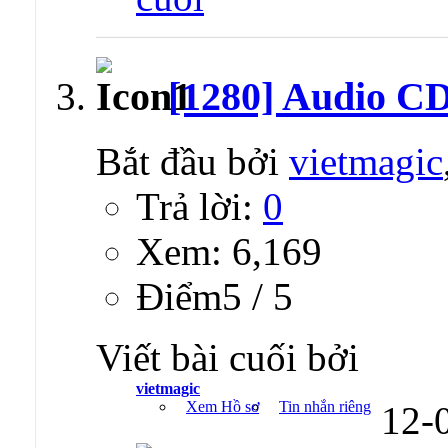
[1280] Audio C
Bắt đầu bởi
vietmagic
Trả lời:
0
Xem: 6,169
Ðiểm5 / 5
Viết bài cuối bởi
vietmagic
Xem Hồ sơ
Tin nhắn riêng
12-