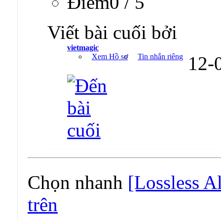
Ðiểm0 / 5
Viết bài cuối bởi
vietmagic
Xem Hồ sơ
Tin nhắn riêng
12-
Chọn nhanh
[Lossless 
trên