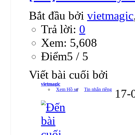
Bắt đầu bởi
vietmagic
Trả lời:
0
Xem: 5,608
Ðiểm5 / 5
Viết bài cuối bởi
vietmagic
Xem Hồ sơ
Tin nhắn riêng
17-