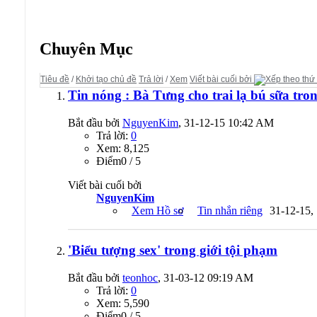
Diễn đàn:
Tin tức Scandal
Chuyên Mục
Tiêu đề
/
Khởi tạo chủ đề
Trả lời
/
Xem
Viết bài cuối bởi
Tin nóng : Bà Tưng cho trai lạ bú sữa tron
Bắt đầu bởi
NguyenKim
, 31-12-15 10:42 AM
Trả lời:
0
Xem: 8,125
Ðiểm0 / 5
Viết bài cuối bởi
NguyenKim
Xem Hồ sơ
Tin nhắn riêng
31-12-15,
'Biểu tượng sex' trong giới tội phạm
Bắt đầu bởi
teonhoc
, 31-03-12 09:19 AM
Trả lời:
0
Xem: 5,590
Ðiểm0 / 5