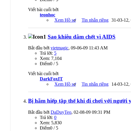
Viết bài cuối bởi
teonhoc
Xem Hồ sơ
Tin nhắn riêng
31-03-12,
Sao khiêu dâm chết vì AIDS
Bắt đầu bởi
vietmagic
, 09-06-09 11:43 AM
Trả lời:
5
Xem: 7,104
Ðiểm0 / 5
Viết bài cuối bởi
DarkFoxIT
Xem Hồ sơ
Tin nhắn riêng
14-03-12,
Bị hãm hiếp tập thể khi đi chơi với người 
Bắt đầu bởi
DaDuyTeo
, 02-08-09 09:31 PM
Trả lời:
0
Xem: 5,830
Ðiểm0 / 5