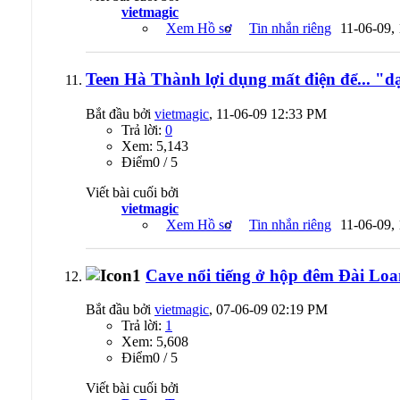
vietmagic
Xem Hồ sơ
Tin nhắn riêng
11-06-09,
Teen Hà Thành lợi dụng mất điện để... "d
Bắt đầu bởi
vietmagic
, 11-06-09 12:33 PM
Trả lời:
0
Xem: 5,143
Ðiểm0 / 5
Viết bài cuối bởi
vietmagic
Xem Hồ sơ
Tin nhắn riêng
11-06-09,
Cave nổi tiếng ở hộp đêm Đài Loa
Bắt đầu bởi
vietmagic
, 07-06-09 02:19 PM
Trả lời:
1
Xem: 5,608
Ðiểm0 / 5
Viết bài cuối bởi