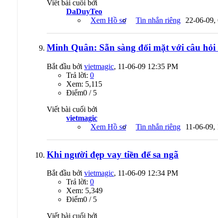
Viết bài cuối bởi
DaDuyTeo
Xem Hồ sơ
Tin nhắn riêng
22-06-09,
Minh Quân: Sẵn sàng đối mặt với câu hỏi 
Bắt đầu bởi
vietmagic
, 11-06-09 12:35 PM
Trả lời:
0
Xem: 5,115
Ðiểm0 / 5
Viết bài cuối bởi
vietmagic
Xem Hồ sơ
Tin nhắn riêng
11-06-09,
Khi người đẹp vay tiền để sa ngã
Bắt đầu bởi
vietmagic
, 11-06-09 12:34 PM
Trả lời:
0
Xem: 5,349
Ðiểm0 / 5
Viết bài cuối bởi