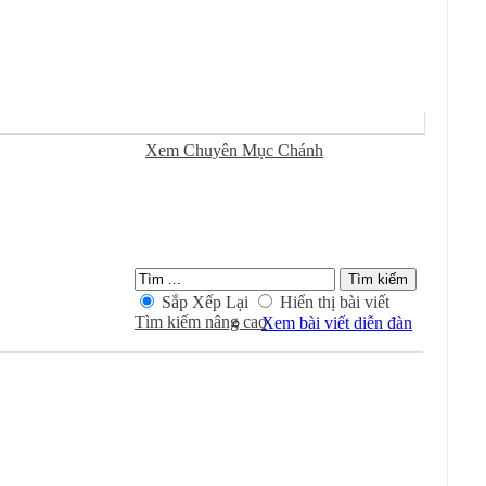
Sử Dụng
Ðánh Dấu Ðã Ðọc
Xem Chuyên Mục Chánh
Kiếm Trong Chuyên Mục
Sắp Xếp Lại
Hiển thị bài viết
Tìm kiếm nâng cao
Xem bài viết diễn đàn