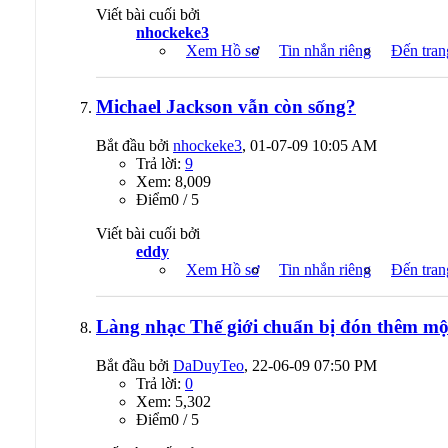
Viết bài cuối bởi
nhockeke3
Xem Hồ sơ
Tin nhắn riêng
Đến tran
Michael Jackson vẫn còn sống?
Bắt đầu bởi
nhockeke3
, 01-07-09 10:05 AM
Trả lời:
9
Xem: 8,009
Ðiểm0 / 5
Viết bài cuối bởi
eddy
Xem Hồ sơ
Tin nhắn riêng
Đến tran
Làng nhạc Thế giới chuẩn bị đón thêm mộ
Bắt đầu bởi
DaDuyTeo
, 22-06-09 07:50 PM
Trả lời:
0
Xem: 5,302
Ðiểm0 / 5