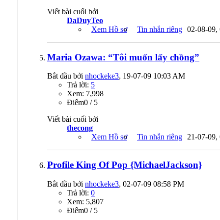
Viết bài cuối bởi
DaDuyTeo
Xem Hồ sơ
Tin nhắn riêng
02-08-09,
Maria Ozawa: “Tôi muốn lấy chồng”
Bắt đầu bởi
nhockeke3
, 19-07-09 10:03 AM
Trả lời:
5
Xem: 7,998
Ðiểm0 / 5
Viết bài cuối bởi
thecong
Xem Hồ sơ
Tin nhắn riêng
21-07-09,
Profile King Of Pop {MichaelJackson}
Bắt đầu bởi
nhockeke3
, 02-07-09 08:58 PM
Trả lời:
0
Xem: 5,807
Ðiểm0 / 5