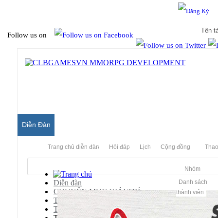
Hello & Welcome to our community.
Is this your first visit?
Follow us on
Diễn Đàn
Trang chủ diễn đàn
Hỏi đáp
Lịch
Cộng đồng
Thao
Nhóm
Diễn đàn
Danh sách
CHUYÊN MỤC GIẢI TRÍ
thành viên
Thế Giới Âm Nhạc
Thông Tin 24h
Tin tức Scandal