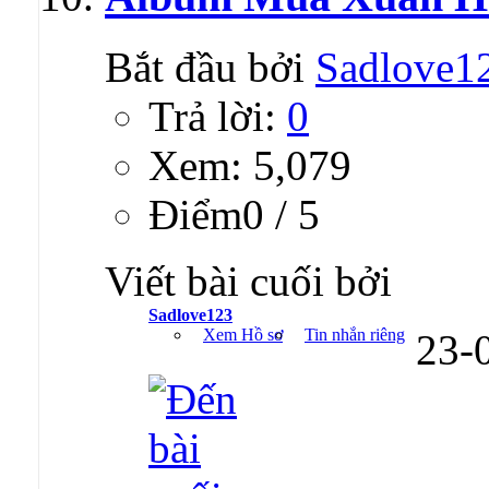
Bắt đầu bởi
Sadlove1
Trả lời:
0
Xem: 5,079
Ðiểm0 / 5
Viết bài cuối bởi
Sadlove123
Xem Hồ sơ
Tin nhắn riêng
23-