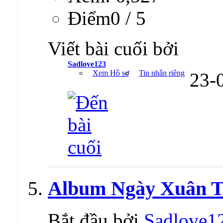
Ðiểm0 / 5
Viết bài cuối bởi
Sadlove123
Xem Hồ sơ
Tin nhắn riêng
23-
Album Ngày Xuân T
Bắt đầu bởi
Sadlove1