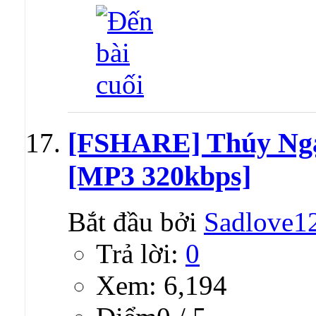
[FSHARE] Thúy Nga
[MP3 320kbps]
Bắt đầu bởi
Sadlove1
Trả lời:
0
Xem: 6,194