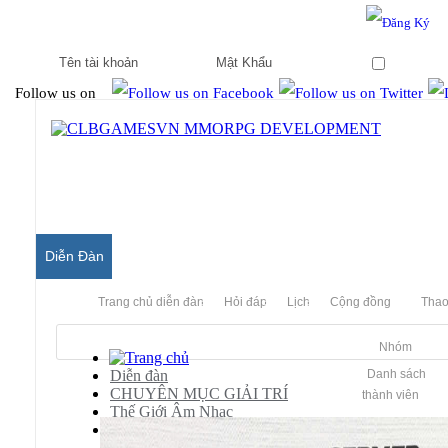
Hello & Welcome to our community.
Is this your first visit?
Ghi nhớ
Follow us on
Diễn Đàn
Trang chủ diễn đàn
Hỏi đáp
Lịch
Cộng đồng
Thao
Nhóm
Diễn đàn
Danh sách
CHUYÊN MỤC GIẢI TRÍ
thành viên
Thế Giới Âm Nhạc
[Mp3 Album] Thư Viện Âm Nhạc