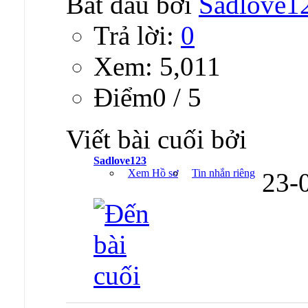
Bắt đầu bởi
Sadlove1
Trả lời:
0
Xem: 5,011
Ðiểm0 / 5
Viết bài cuối bởi
Sadlove123
Xem Hồ sơ
Tin nhắn riêng
23-