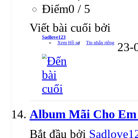
Ðiểm0 / 5
Viết bài cuối bởi
Sadlove123
Xem Hồ sơ
Tin nhắn riêng
23-
Album Mãi Cho Em 
Bắt đầu bởi
Sadlove1