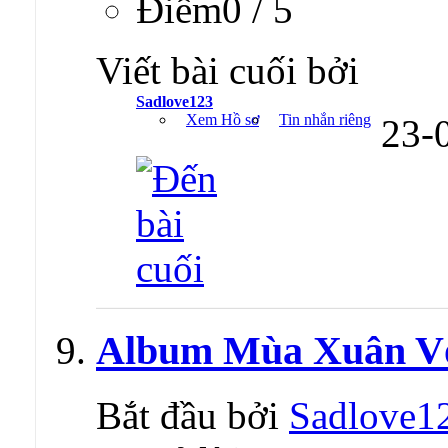
Ðiểm0 / 5
Viết bài cuối bởi
Sadlove123
Xem Hồ sơ
Tin nhắn riêng
23-
Album Mùa Xuân Vớ
Bắt đầu bởi
Sadlove1