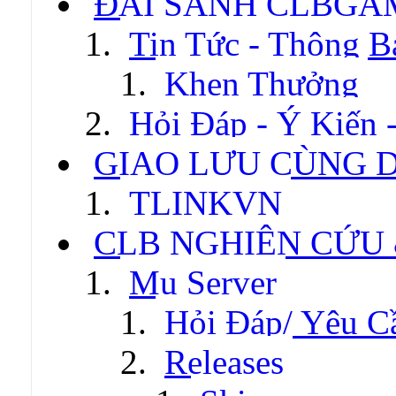
ĐẠI SẢNH CLBGA
Tin Tức - Thông B
Khen Thưởng
Hỏi Đáp - Ý Kiến 
GIAO LƯU CÙNG 
TLINKVN
CLB NGHIÊN CỨU
Mu Server
Hỏi Đáp/ Yêu C
Releases