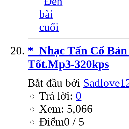
*_Nhạc Tẩn Cổ Bản
Tốt.Mp3-320kps
Bắt đầu bởi
Sadlove1
Trả lời:
0
Xem: 5,066
Ðiểm0 / 5