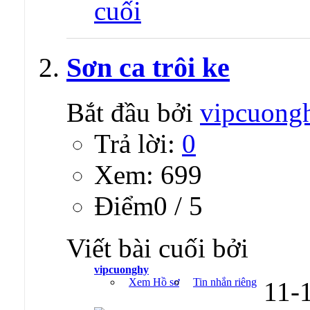
Sơn ca trôi ke
Bắt đầu bởi
vipcuong
Trả lời:
0
Xem: 699
Ðiểm0 / 5
Viết bài cuối bởi
vipcuonghy
Xem Hồ sơ
Tin nhắn riêng
11-