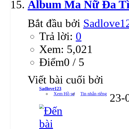
Album Ma Nữ Đa Tì
Bắt đầu bởi
Sadlove1
Trả lời:
0
Xem: 5,021
Ðiểm0 / 5
Viết bài cuối bởi
Sadlove123
Xem Hồ sơ
Tin nhắn riêng
23-