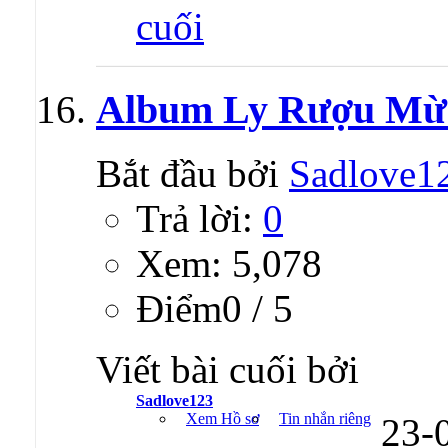
Album Ly Rượu Mừn
Bắt đầu bởi
Sadlove1
Trả lời:
0
Xem: 5,078
Ðiểm0 / 5
Viết bài cuối bởi
Sadlove123
Xem Hồ sơ
Tin nhắn riêng
23-