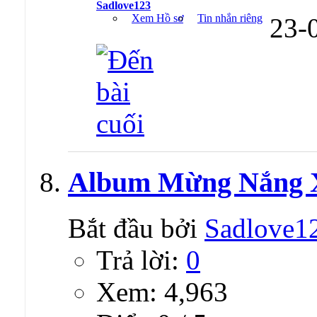
Sadlove123
Xem Hồ sơ
Tin nhắn riêng
23-
Album Mừng Nắng X
Bắt đầu bởi
Sadlove1
Trả lời:
0
Xem: 4,963