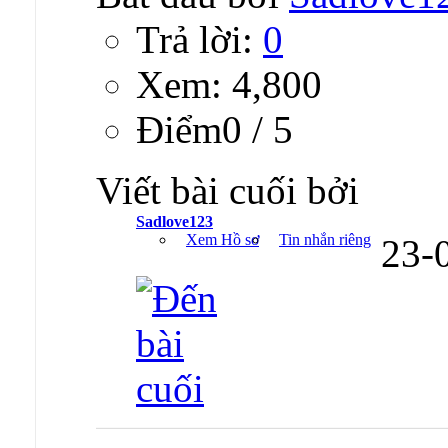
Trả lời:
0
Xem: 4,800
Ðiểm0 / 5
Viết bài cuối bởi
Sadlove123
Xem Hồ sơ
Tin nhắn riêng
23-