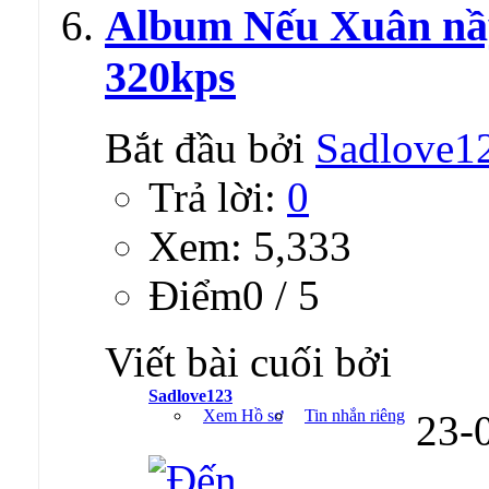
Album Nếu Xuân nầ
320kps
Bắt đầu bởi
Sadlove1
Trả lời:
0
Xem: 5,333
Ðiểm0 / 5
Viết bài cuối bởi
Sadlove123
Xem Hồ sơ
Tin nhắn riêng
23-