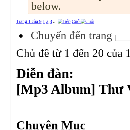
below.
Trang 1 của 9
1
2
3
...
Cuối
Chuyển đến trang
Chủ đề từ 1 đến 20 của 
Diễn đàn:
[Mp3 Album] Thư 
Diễn đàn:
[Mp3 Album] Thư Viện Âm Nhạc
Chuyên Mục