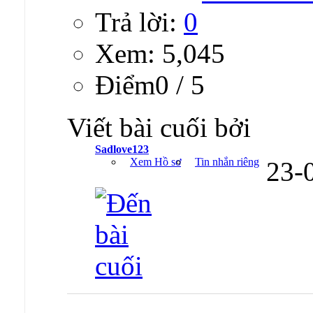
Trả lời:
0
Xem: 5,045
Ðiểm0 / 5
Viết bài cuối bởi
Sadlove123
Xem Hồ sơ
Tin nhắn riêng
23-