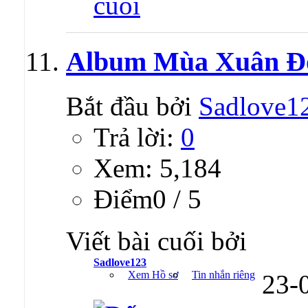
Album Mùa Xuân Đó
Bắt đầu bởi
Sadlove1
Trả lời:
0
Xem: 5,184
Ðiểm0 / 5
Viết bài cuối bởi
Sadlove123
Xem Hồ sơ
Tin nhắn riêng
23-