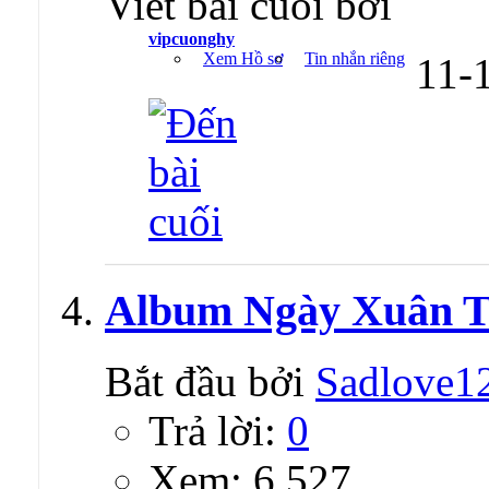
Viết bài cuối bởi
vipcuonghy
Xem Hồ sơ
Tin nhắn riêng
11-
Album Ngày Xuân T
Bắt đầu bởi
Sadlove1
Trả lời:
0
Xem: 6,527