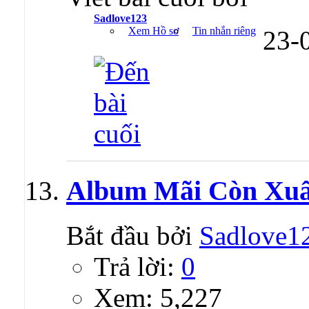
Sadlove123
Xem Hồ sơ
Tin nhắn riêng
23-
Album Mãi Còn Xuâ
Bắt đầu bởi
Sadlove1
Trả lời:
0
Xem: 5,227