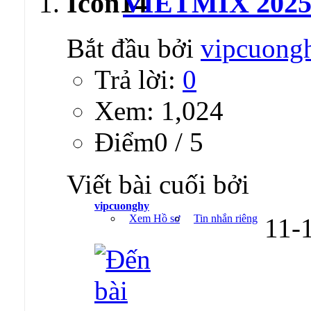
VIETMIX 2025
Bắt đầu bởi
vipcuong
Trả lời:
0
Xem: 1,024
Ðiểm0 / 5
Viết bài cuối bởi
vipcuonghy
Xem Hồ sơ
Tin nhắn riêng
11-