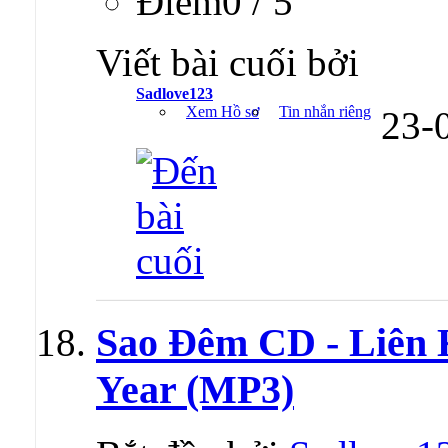
Ðiểm0 / 5
Viết bài cuối bởi
Sadlove123
Xem Hồ sơ
Tin nhắn riêng
23-
Sao Đêm CD - Liên
Year (MP3)