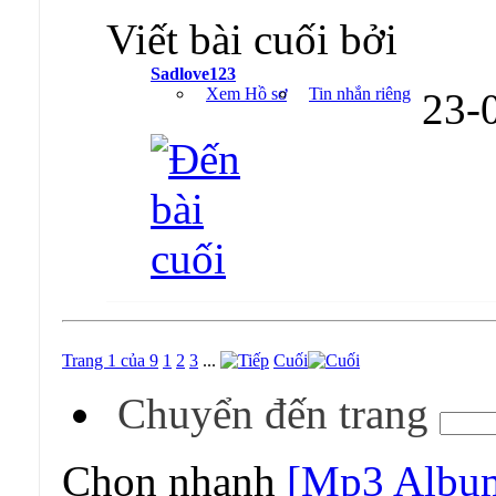
Viết bài cuối bởi
Sadlove123
Xem Hồ sơ
Tin nhắn riêng
23-
Trang 1 của 9
1
2
3
...
Cuối
Chuyển đến trang
Chọn nhanh
[Mp3 Albu