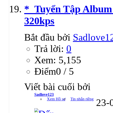
*_Tuyển Tập Album 
320kps
Bắt đầu bởi
Sadlove1
Trả lời:
0
Xem: 5,155
Ðiểm0 / 5
Viết bài cuối bởi
Sadlove123
Xem Hồ sơ
Tin nhắn riêng
23-