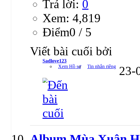
Trả lời:
0
Xem: 4,819
Ðiểm0 / 5
Viết bài cuối bởi
Sadlove123
Xem Hồ sơ
Tin nhắn riêng
23-
Album Mùa Xuân Ho