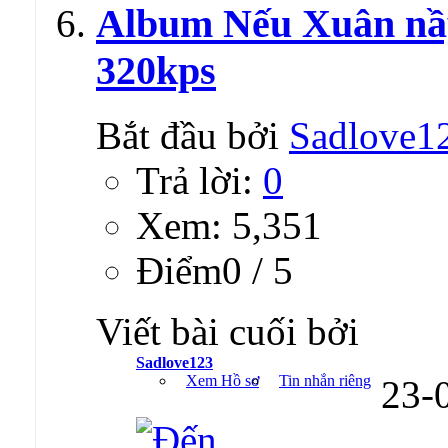
Album Nếu Xuân nầ
320kps
Bắt đầu bởi
Sadlove1
Trả lời:
0
Xem: 5,351
Ðiểm0 / 5
Viết bài cuối bởi
Sadlove123
Xem Hồ sơ
Tin nhắn riêng
23-