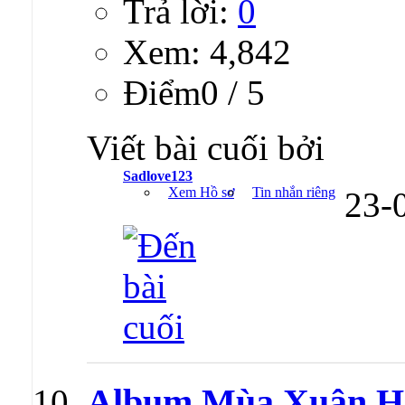
Trả lời:
0
Xem: 4,842
Ðiểm0 / 5
Viết bài cuối bởi
Sadlove123
Xem Hồ sơ
Tin nhắn riêng
23-
Album Mùa Xuân Ho