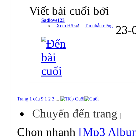
Viết bài cuối bởi
Sadlove123
Xem Hồ sơ
Tin nhắn riêng
23-
Trang 1 của 9
1
2
3
...
Cuối
Chuyển đến trang
Chọn nhanh
[Mp3 Albu