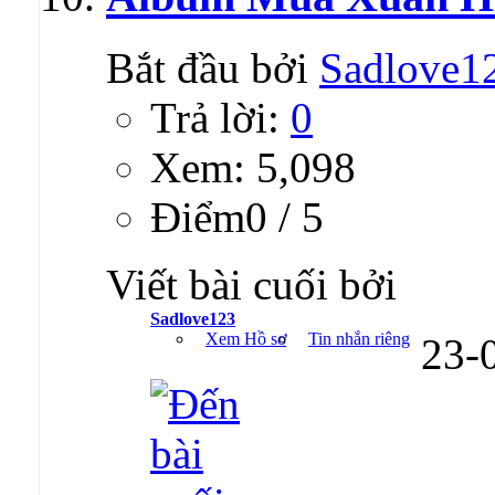
Bắt đầu bởi
Sadlove1
Trả lời:
0
Xem: 5,098
Ðiểm0 / 5
Viết bài cuối bởi
Sadlove123
Xem Hồ sơ
Tin nhắn riêng
23-