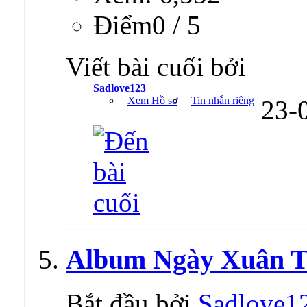
Ðiểm0 / 5
Viết bài cuối bởi
Sadlove123
Xem Hồ sơ
Tin nhắn riêng
23-
Album Ngày Xuân T
Bắt đầu bởi
Sadlove1