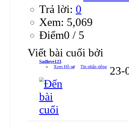
Trả lời:
0
Xem: 5,069
Ðiểm0 / 5
Viết bài cuối bởi
Sadlove123
Xem Hồ sơ
Tin nhắn riêng
23-