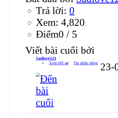
Trả lời:
0
Xem: 4,820
Ðiểm0 / 5
Viết bài cuối bởi
Sadlove123
Xem Hồ sơ
Tin nhắn riêng
23-