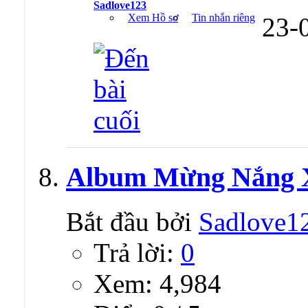
Sadlove123
Xem Hồ sơ
Tin nhắn riêng
23-
Album Mừng Nắng X
Bắt đầu bởi
Sadlove1
Trả lời:
0
Xem: 4,984