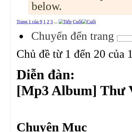
below.
Trang 1 của 9
1
2
3
...
Cuối
Chuyển đến trang
Chủ đề từ 1 đến 20 của 
Diễn đàn:
[Mp3 Album] Thư 
Diễn đàn:
[Mp3 Album] Thư Viện Âm Nhạc
Chuyên Mục