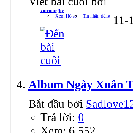
Viết bài cuối bởi
vipcuonghy
Xem Hồ sơ
Tin nhắn riêng
11-
Album Ngày Xuân T
Bắt đầu bởi
Sadlove1
Trả lời:
0
Xem: 6,552