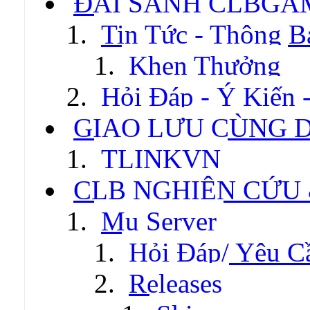
ĐẠI SẢNH CLBGA
Tin Tức - Thông B
Khen Thưởng
Hỏi Đáp - Ý Kiến 
GIAO LƯU CÙNG 
TLINKVN
CLB NGHIÊN CỨU
Mu Server
Hỏi Đáp/ Yêu C
Releases