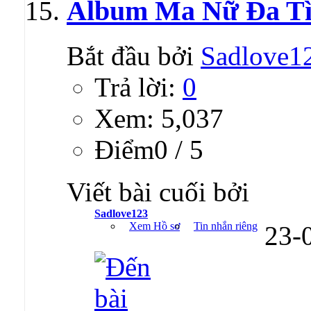
Album Ma Nữ Đa Tì
Bắt đầu bởi
Sadlove1
Trả lời:
0
Xem: 5,037
Ðiểm0 / 5
Viết bài cuối bởi
Sadlove123
Xem Hồ sơ
Tin nhắn riêng
23-