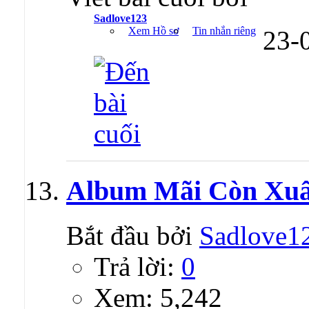
Sadlove123
Xem Hồ sơ
Tin nhắn riêng
23-
Album Mãi Còn Xuâ
Bắt đầu bởi
Sadlove1
Trả lời:
0
Xem: 5,242