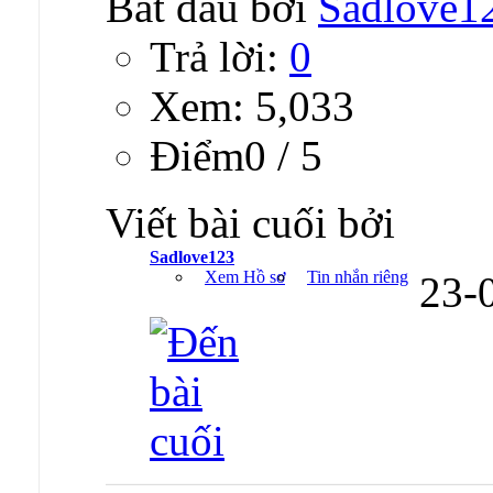
Bắt đầu bởi
Sadlove1
Trả lời:
0
Xem: 5,033
Ðiểm0 / 5
Viết bài cuối bởi
Sadlove123
Xem Hồ sơ
Tin nhắn riêng
23-