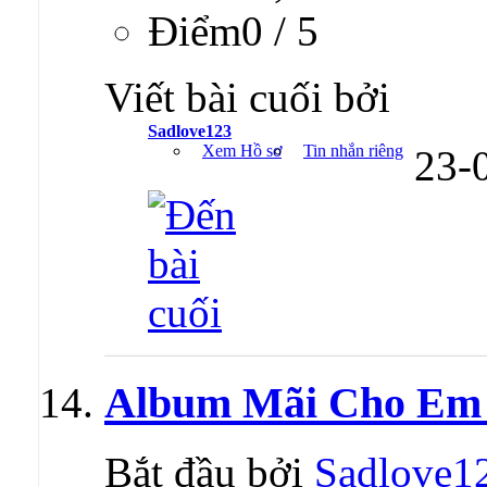
Ðiểm0 / 5
Viết bài cuối bởi
Sadlove123
Xem Hồ sơ
Tin nhắn riêng
23-
Album Mãi Cho Em 
Bắt đầu bởi
Sadlove1