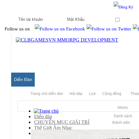
Hello & Welcome to our community.
Is this your first visit?
Ghi nhớ
Follow us on
Diễn Đàn
Trang chủ diễn đàn
Hỏi đáp
Lịch
Cộng đồng
Thao
Nhóm
Diễn đàn
Danh sách
CHUYÊN MỤC GIẢI TRÍ
thành viên
Thế Giới Âm Nhạc
[Mp3 Album] Thư Viện Âm Nhạc