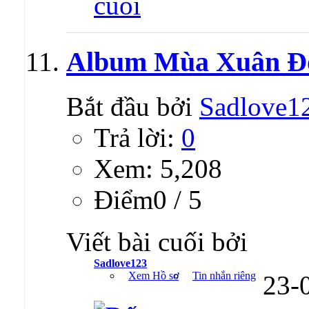
Album Mùa Xuân Đó
Bắt đầu bởi
Sadlove1
Trả lời:
0
Xem: 5,208
Ðiểm0 / 5
Viết bài cuối bởi
Sadlove123
Xem Hồ sơ
Tin nhắn riêng
23-