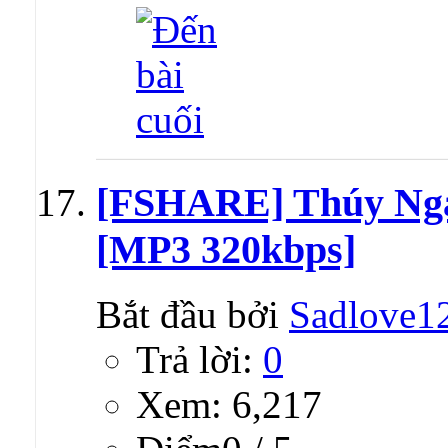
[FSHARE] Thúy Nga
[MP3 320kbps]
Bắt đầu bởi
Sadlove1
Trả lời:
0
Xem: 6,217