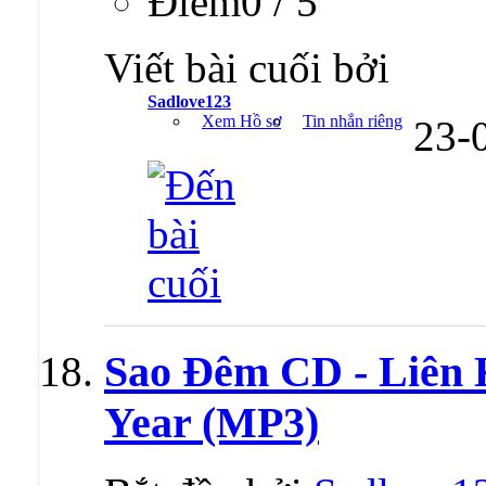
Ðiểm0 / 5
Viết bài cuối bởi
Sadlove123
Xem Hồ sơ
Tin nhắn riêng
23-
Sao Đêm CD - Liên
Year (MP3)