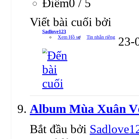
Ðiểm0 / 5
Viết bài cuối bởi
Sadlove123
Xem Hồ sơ
Tin nhắn riêng
23-
Album Mùa Xuân Vớ
Bắt đầu bởi
Sadlove1