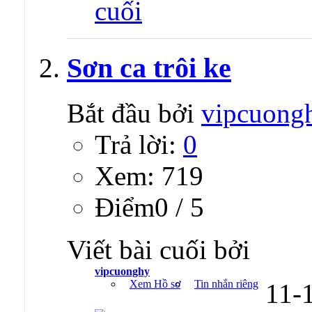
Sơn ca trôi ke
Bắt đầu bởi
vipcuong
Trả lời:
0
Xem: 719
Ðiểm0 / 5
Viết bài cuối bởi
vipcuonghy
Xem Hồ sơ
Tin nhắn riêng
11-