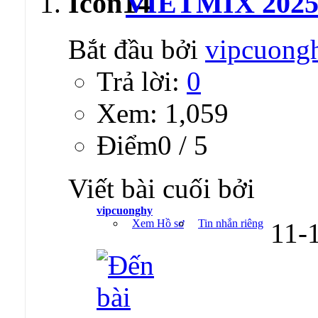
VIETMIX 2025
Bắt đầu bởi
vipcuong
Trả lời:
0
Xem: 1,059
Ðiểm0 / 5
Viết bài cuối bởi
vipcuonghy
Xem Hồ sơ
Tin nhắn riêng
11-