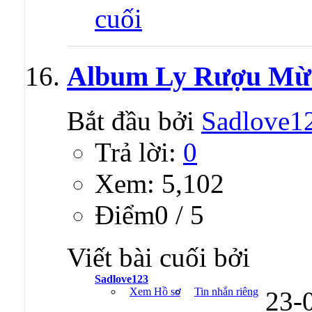
Album Ly Rượu Mừn
Bắt đầu bởi
Sadlove1
Trả lời:
0
Xem: 5,102
Ðiểm0 / 5
Viết bài cuối bởi
Sadlove123
Xem Hồ sơ
Tin nhắn riêng
23-