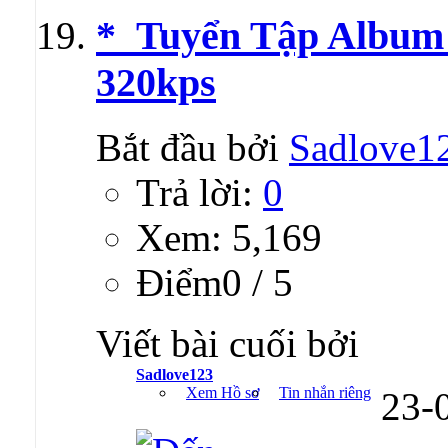
*_Tuyển Tập Album 
320kps
Bắt đầu bởi
Sadlove1
Trả lời:
0
Xem: 5,169
Ðiểm0 / 5
Viết bài cuối bởi
Sadlove123
Xem Hồ sơ
Tin nhắn riêng
23-