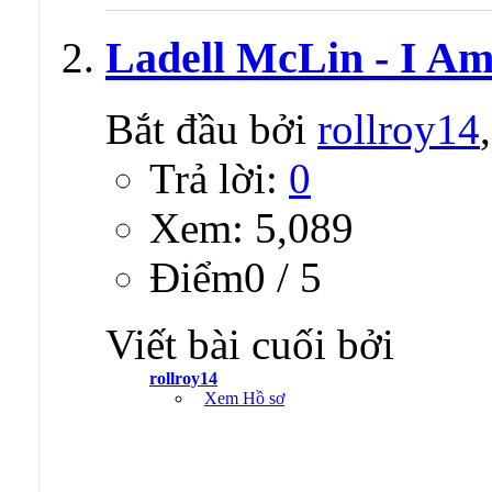
Ladell McLin - I Am
Bắt đầu bởi
rollroy14
Trả lời:
0
Xem: 5,089
Ðiểm0 / 5
Viết bài cuối bởi
rollroy14
Xem Hồ sơ