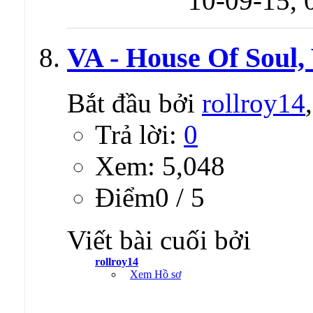
10-09-15,
VA - House Of Soul, 
Bắt đầu bởi
rollroy14
Trả lời:
0
Xem: 5,048
Ðiểm0 / 5
Viết bài cuối bởi
rollroy14
Xem Hồ sơ