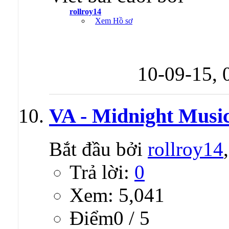
rollroy14
Xem Hồ sơ
10-09-15,
VA - Midnight Music
Bắt đầu bởi
rollroy14
Trả lời:
0
Xem: 5,041
Ðiểm0 / 5