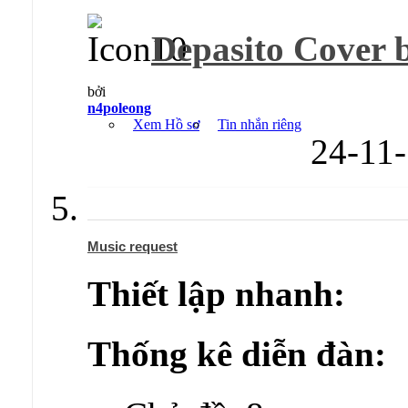
Depasito Cover 
bởi
n4poleong
Xem Hồ sơ
Tin nhắn riêng
24-11
Music request
Thiết lập nhanh:
Thống kê diễn đàn: