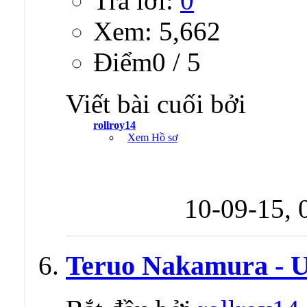
Trả lời:
0
Xem: 5,662
Ðiểm0 / 5
Viết bài cuối bởi
rollroy14
Xem Hồ sơ
10-09-15,
Teruo Nakamura - U