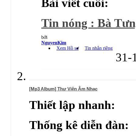
Bài viết cuối:
Tin nóng : Bà Tưng
bởi
NguyenKim
Xem Hồ sơ
Tin nhắn riêng
31-
[Mp3 Album] Thư Viện Âm Nhạc
Thiết lập nhanh:
Thống kê diễn đàn: