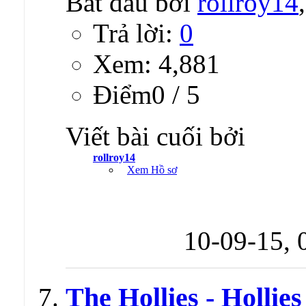
Bắt đầu bởi
rollroy14
Trả lời:
0
Xem: 4,881
Ðiểm0 / 5
Viết bài cuối bởi
rollroy14
Xem Hồ sơ
10-09-15,
The Hollies - Hollie