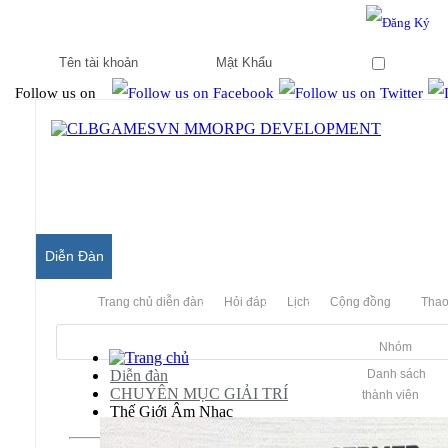
Hello & Welcome to our community.
Is this your first visit?
Ghi nhớ
Follow us on
Diễn Đàn
Trang chủ diễn đàn
Hỏi đáp
Lịch
Cộng đồng
Thao
Nhóm
Diễn đàn
Danh sách
CHUYÊN MỤC GIẢI TRÍ
thành viên
Thế Giới Âm Nhạc