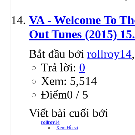
VA - Welcome To The
Out Tunes (2015) 15
Bắt đầu bởi
rollroy14
Trả lời:
0
Xem: 5,514
Ðiểm0 / 5
Viết bài cuối bởi
rollroy14
Xem Hồ sơ