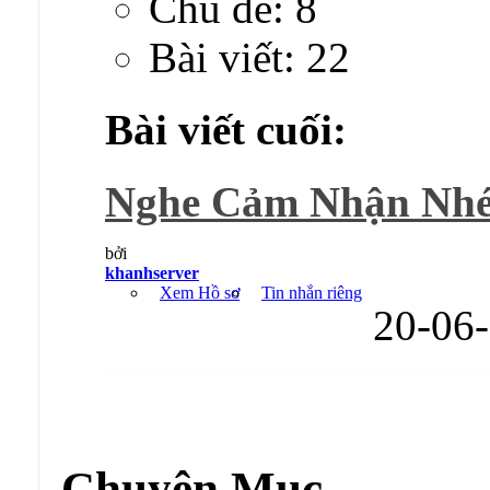
Chủ đề: 8
Bài viết: 22
Bài viết cuối:
Nghe Cảm Nhận Nhé 
bởi
khanhserver
Xem Hồ sơ
Tin nhắn riêng
20-06
Diễn đàn:
Thế Giới Âm Nhạc
Chuyên Mục