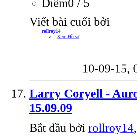
Ðiểm0 / 5
Viết bài cuối bởi
rollroy14
Xem Hồ sơ
10-09-15,
Larry Coryell - Auro
15.09.09
Bắt đầu bởi
rollroy14