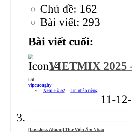
Chủ đề: 162
Bài viết: 293
Bài viết cuối:
VIETMIX 2025
bởi
vipcuonghy
Xem Hồ sơ
Tin nhắn riêng
11-12
[Lossless Album] Thư Viện Âm Nhạc