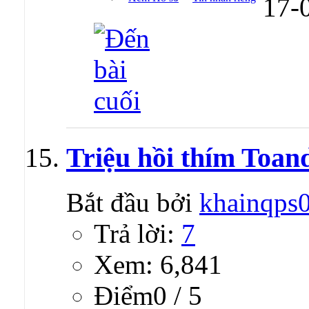
17-
Triệu hồi thím Toan
Bắt đầu bởi
khainqps
Trả lời:
7
Xem: 6,841
Ðiểm0 / 5