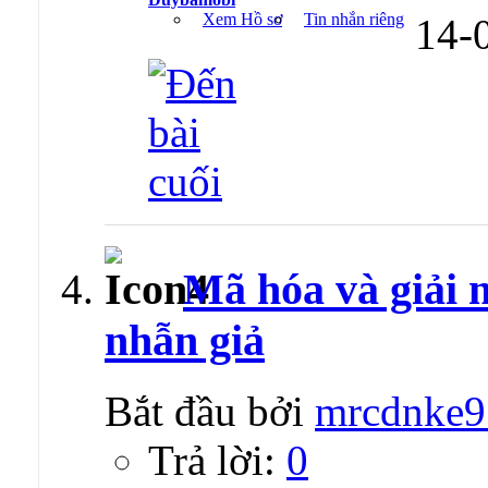
Xem Hồ sơ
Tin nhắn riêng
14-
Mã hóa và giải 
nhẫn giả
Bắt đầu bởi
mrcdnke9
Trả lời:
0