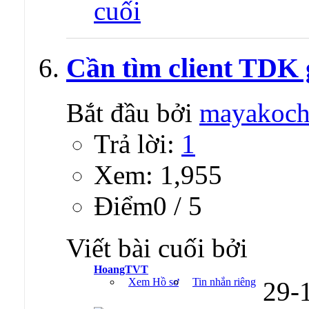
Cần tìm client TDK 
Bắt đầu bởi
mayakoch
Trả lời:
1
Xem: 1,955
Ðiểm0 / 5
Viết bài cuối bởi
HoangTVT
Xem Hồ sơ
Tin nhắn riêng
29-