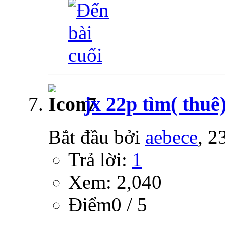
jx 22p tìm( thuê
Bắt đầu bởi
aebece
, 2
Trả lời:
1
Xem: 2,040
Ðiểm0 / 5