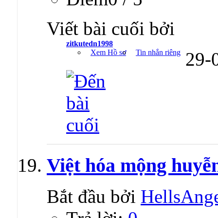
Viết bài cuối bởi
zitkutedn1998
Xem Hồ sơ
Tin nhắn riêng
29-
Việt hóa mộng huyễn
Bắt đầu bởi
HellsAng