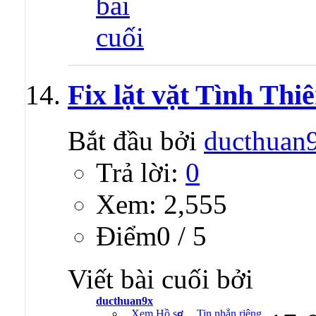
Fix lặt vặt Tình Thi
Bắt đầu bởi
ducthuan
Trả lời:
0
Xem: 2,555
Ðiểm0 / 5
Viết bài cuối bởi
ducthuan9x
Xem Hồ sơ
Tin nhắn riêng