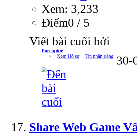
Xem: 3,233
Ðiểm0 / 5
Viết bài cuối bởi
Porcupine
Xem Hồ sơ
Tin nhắn riêng
30-
Share Web Game Vâ