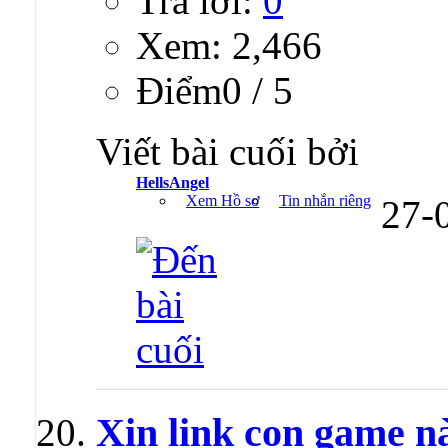
Trả lời:
0
Xem: 2,466
Ðiểm0 / 5
Viết bài cuối bởi
HellsAngel
Xem Hồ sơ
Tin nhắn riêng
27-
Xin link con game n