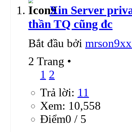
Xin Server priv
thần TQ cũng đc
Bắt đầu bởi
mrson9xx
2 Trang
•
1
2
Trả lời:
11
Xem: 10,558
Ðiểm0 / 5