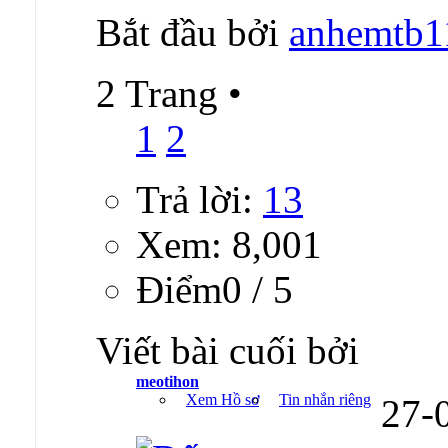
Bắt đầu bởi
anhemtb1
2 Trang
•
1
2
Trả lời:
13
Xem: 8,001
Ðiểm0 / 5
Viết bài cuối bởi
meotihon
Xem Hồ sơ
Tin nhắn riêng
27-