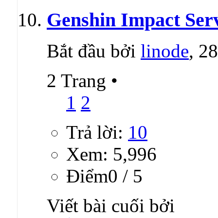
Genshin Impact Serv
Bắt đầu bởi
linode
, 2
2 Trang
•
1
2
Trả lời:
10
Xem: 5,996
Ðiểm0 / 5
Viết bài cuối bởi