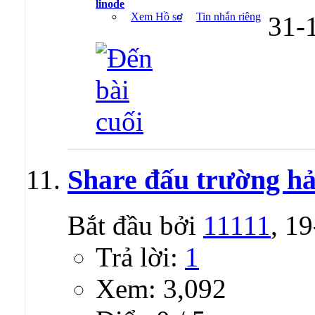
linode
Xem Hồ sơ
Tin nhắn riêng
31-
Share đấu trường hả
Bắt đầu bởi
11111
, 1
Trả lời:
1
Xem: 3,092