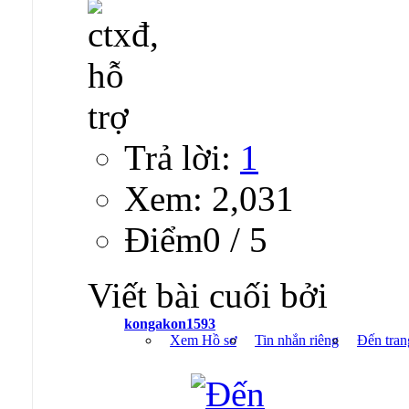
Trả lời:
1
Xem: 2,031
Ðiểm0 / 5
Viết bài cuối bởi
kongakon1593
Xem Hồ sơ
Tin nhắn riêng
Đến tran