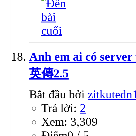
Anh em ai có serve
英傳2.5
Bắt đầu bởi
zitkutedn
Trả lời:
2
Xem: 3,309
Ðiểm0 / 5