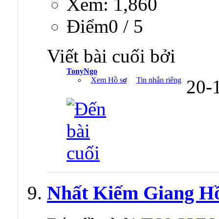
Xem: 1,860
Ðiểm0 / 5
Viết bài cuối bởi
TonyNgo
Xem Hồ sơ
Tin nhắn riêng
20-
Nhất Kiếm Giang H