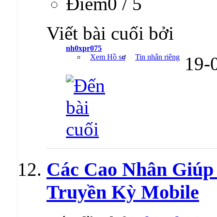
Ðiểm0 / 5
Viết bài cuối bởi
nh0xpr075
Xem Hồ sơ
Tin nhắn riêng
19-
Các Cao Nhân Giúp 
Truyền Kỳ Mobile