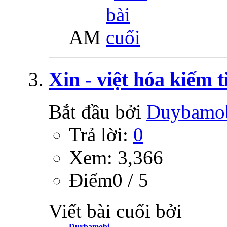
AM
Xin - việt hóa kiếm t
Bắt đầu bởi
Duybamo
Trả lời:
0
Xem: 3,366
Ðiểm0 / 5
Viết bài cuối bởi
Duybamobi