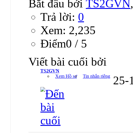
Bắt đầu bởi
TS2GVN
Trả lời:
0
Xem: 2,235
Ðiểm0 / 5
Viết bài cuối bởi
TS2GVN
Xem Hồ sơ
Tin nhắn riêng
25-