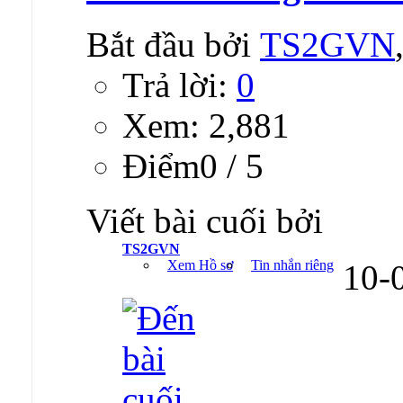
Bắt đầu bởi
TS2GVN
Trả lời:
0
Xem: 2,881
Ðiểm0 / 5
Viết bài cuối bởi
TS2GVN
Xem Hồ sơ
Tin nhắn riêng
10-