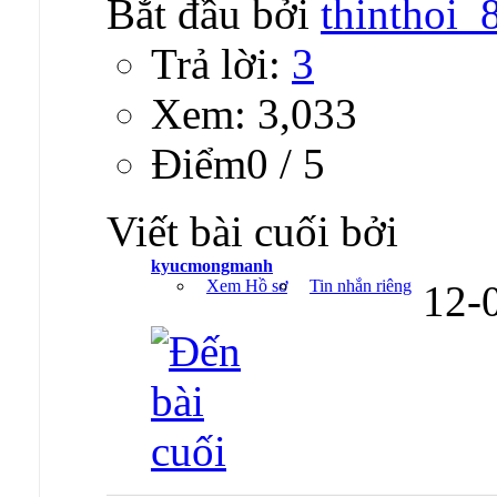
Bắt đầu bởi
thinthoi_
Trả lời:
3
Xem: 3,033
Ðiểm0 / 5
Viết bài cuối bởi
kyucmongmanh
Xem Hồ sơ
Tin nhắn riêng
12-