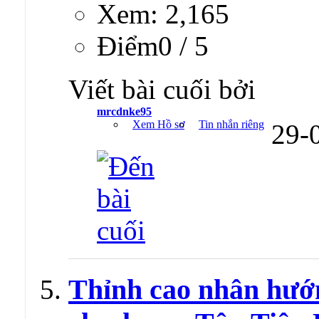
Xem: 2,165
Ðiểm0 / 5
Viết bài cuối bởi
mrcdnke95
Xem Hồ sơ
Tin nhắn riêng
29-
Thỉnh cao nhân hướ