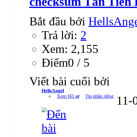
checksum Tân Tiên
Bắt đầu bởi
HellsAng
Trả lời:
2
Xem: 2,155
Ðiểm0 / 5
Viết bài cuối bởi
HellsAngel
Xem Hồ sơ
Tin nhắn riêng
11-