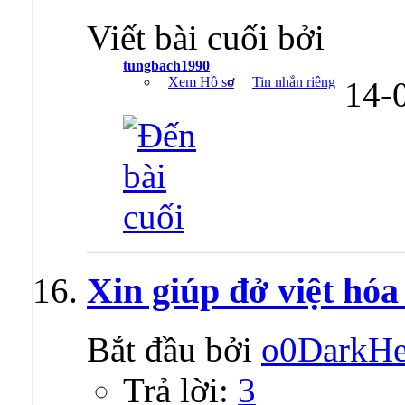
Viết bài cuối bởi
tungbach1990
Xem Hồ sơ
Tin nhắn riêng
14-
Xin giúp đở việt hó
Bắt đầu bởi
o0DarkH
Trả lời:
3