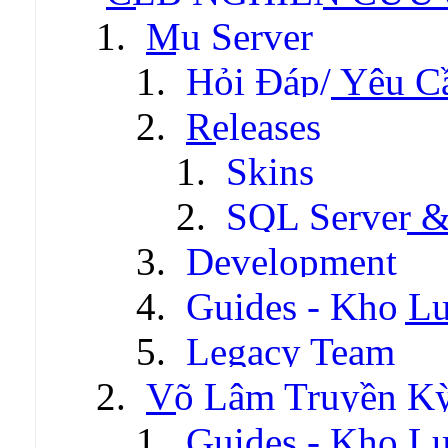
Mu Server
Hỏi Đáp/ Yêu C
Releases
Skins
SQL Server &
Development
Guides - Kho Lư
Legacy Team
Võ Lâm Truyền Kỳ 
Guides - Kho Lư