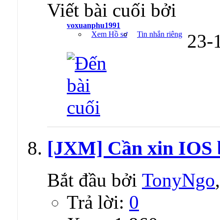
Viết bài cuối bởi
voxuanphu1991
Xem Hồ sơ
Tin nhắn riêng
23-
[JXM] Cần xin IOS 
Bắt đầu bởi
TonyNgo
Trả lời:
0