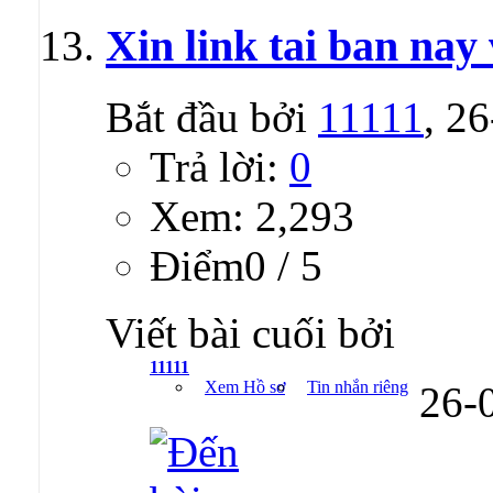
Xin link tai ban nay
Bắt đầu bởi
11111
, 2
Trả lời:
0
Xem: 2,293
Ðiểm0 / 5
Viết bài cuối bởi
11111
Xem Hồ sơ
Tin nhắn riêng
26-