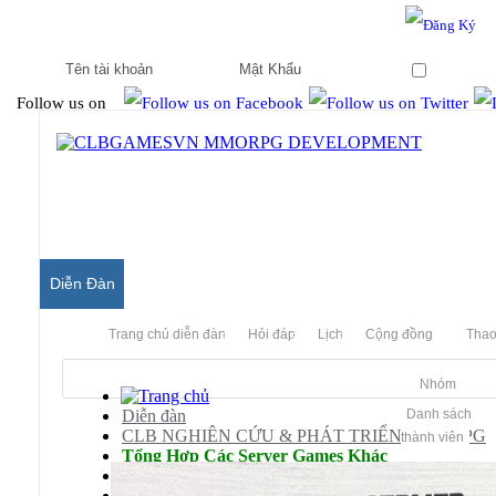
Hello & Welcome to our community.
Is this your first visit?
Ghi nhớ
Follow us on
Diễn Đàn
Trang chủ diễn đàn
Hỏi đáp
Lịch
Cộng đồng
Thao
Nhóm
Diễn đàn
Danh sách
CLB NGHIÊN CỨU & PHÁT TRIỂN MMORPG
thành viên
Tổng Hợp Các Server Games Khác
Các Server Không Nằm Trong Box
Yêu Cầu - Hỏi Đáp