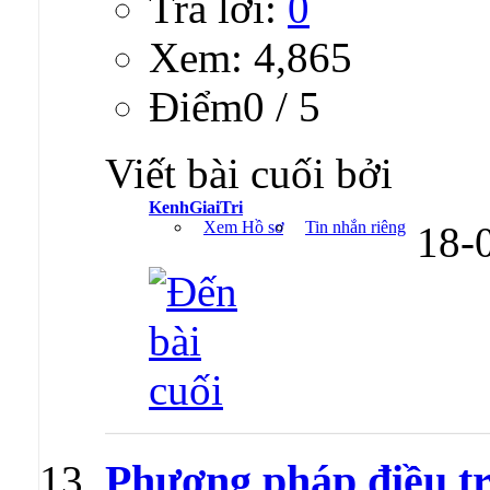
Trả lời:
0
Xem: 4,865
Ðiểm0 / 5
Viết bài cuối bởi
KenhGiaiTri
Xem Hồ sơ
Tin nhắn riêng
18-
Phương pháp điều tr