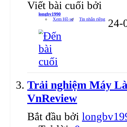
Viết bài cuối bởi
longbv1990
Xem Hồ sơ
Tin nhắn riêng
24-
Trải nghiệm Máy Là
VnReview
Bắt đầu bởi
longbv19