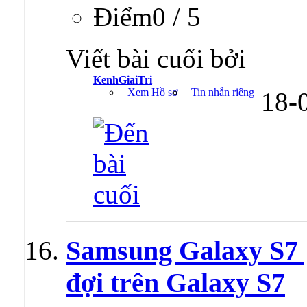
Ðiểm0 / 5
Viết bài cuối bởi
KenhGiaiTri
Xem Hồ sơ
Tin nhắn riêng
18-
Samsung Galaxy S7 
đợi trên Galaxy S7