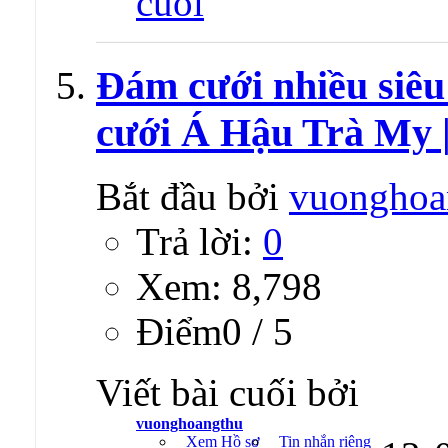
Đám cưới nhiều siêu
cưới Á Hậu Trà My 
Bắt đầu bởi
vuonghoa
Trả lời:
0
Xem: 8,798
Ðiểm0 / 5
Viết bài cuối bởi
vuonghoangthu
Xem Hồ sơ
Tin nhắn riêng