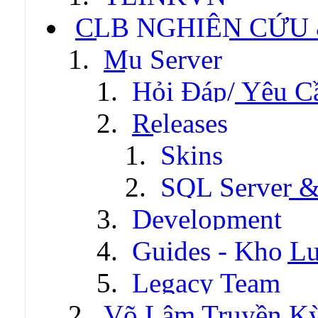
CLB NGHIÊN CỨU
Mu Server
Hỏi Đáp/ Yêu C
Releases
Skins
SQL Server &
Development
Guides - Kho Lư
Legacy Team
Võ Lâm Truyền Kỳ 