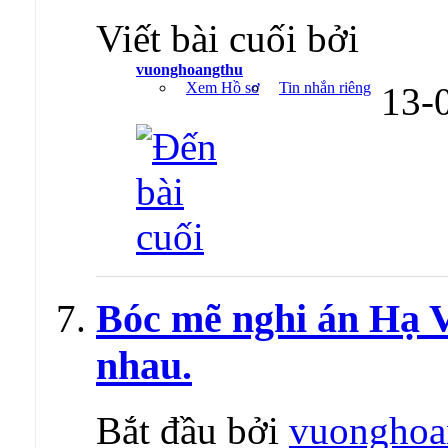
Viết bài cuối bởi
vuonghoangthu
Xem Hồ sơ
Tin nhắn riêng
13-
Bóc mẽ nghi án Hạ V
nhau.
Bắt đầu bởi
vuonghoa