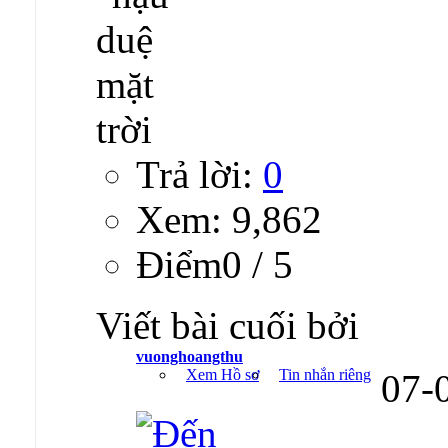
Trả lời:
0
Xem: 9,862
Ðiểm0 / 5
Viết bài cuối bởi
vuonghoangthu
Xem Hồ sơ
Tin nhắn riêng
07-