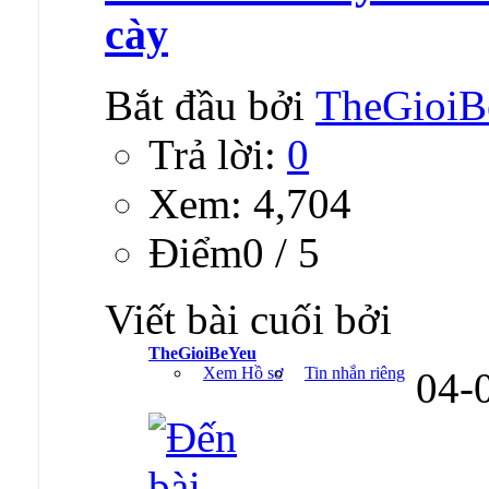
cày
Bắt đầu bởi
TheGioiB
Trả lời:
0
Xem: 4,704
Ðiểm0 / 5
Viết bài cuối bởi
TheGioiBeYeu
Xem Hồ sơ
Tin nhắn riêng
04-