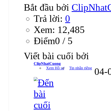
Bắt đầu bởi
ClipNhat
Trả lời:
0
Xem: 12,485
Ðiểm0 / 5
Viết bài cuối bởi
ClipNhatCuong
Xem Hồ sơ
Tin nhắn riêng
04-