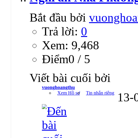
Bắt đầu bởi
vuonghoa
Trả lời:
0
Xem: 9,468
Ðiểm0 / 5
Viết bài cuối bởi
vuonghoangthu
Xem Hồ sơ
Tin nhắn riêng
13-