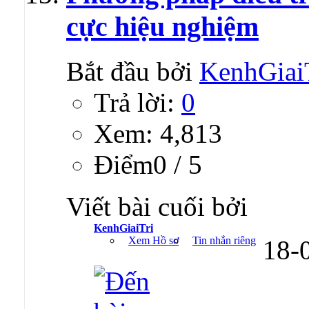
cực hiệu nghiệm
Bắt đầu bởi
KenhGiai
Trả lời:
0
Xem: 4,813
Ðiểm0 / 5
Viết bài cuối bởi
KenhGiaiTri
Xem Hồ sơ
Tin nhắn riêng
18-