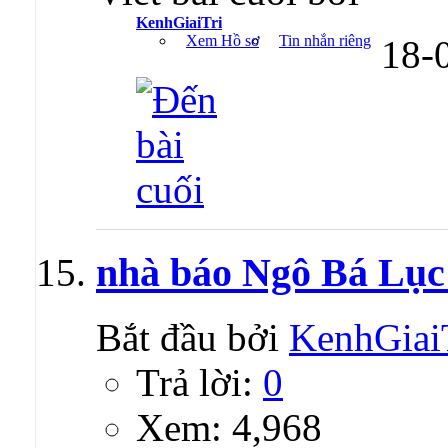
KenhGiaiTri
Xem Hồ sơ
Tin nhắn riêng
18-
nhà báo Ngô Bá Lục 
Bắt đầu bởi
KenhGiai
Trả lời:
0
Xem: 4,968