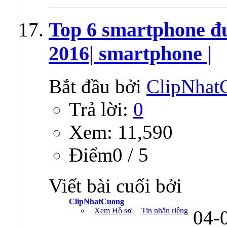
Top 6 smartphone đ
2016| smartphone |
Bắt đầu bởi
ClipNhat
Trả lời:
0
Xem: 11,590
Ðiểm0 / 5
Viết bài cuối bởi
ClipNhatCuong
Xem Hồ sơ
Tin nhắn riêng
04-