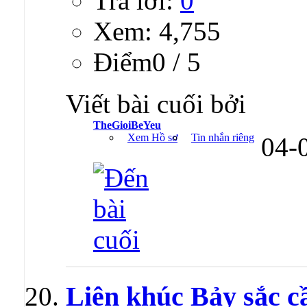
Trả lời:
0
Xem: 4,755
Ðiểm0 / 5
Viết bài cuối bởi
TheGioiBeYeu
Xem Hồ sơ
Tin nhắn riêng
04-
Liên khúc Bảy sắc c