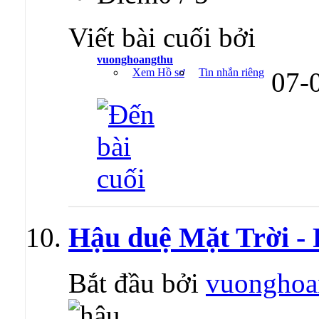
Viết bài cuối bởi
vuonghoangthu
Xem Hồ sơ
Tin nhắn riêng
07-
Hậu duệ Mặt Trời - 
Bắt đầu bởi
vuonghoa