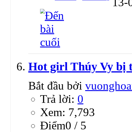
13-
Hot girl Thúy Vy bị t
Bắt đầu bởi
vuonghoa
Trả lời:
0
Xem: 7,793
Ðiểm0 / 5