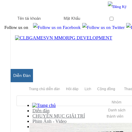
Hello & Welcome to our community.
Is this your first visit?
Ghi nhớ
Follow us on
Diễn Đàn
Trang chủ diễn đàn
Hỏi đáp
Lịch
Cộng đồng
Thao
Nhóm
Diễn đàn
Danh sách
CHUYÊN MỤC GIẢI TRÍ
thành viên
Phim Ảnh - Video
Video Hài Kịch