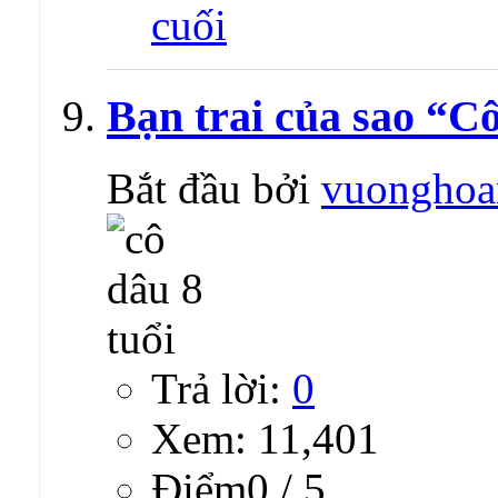
Bạn trai của sao “Cô 
Bắt đầu bởi
vuonghoa
Trả lời:
0
Xem: 11,401
Ðiểm0 / 5