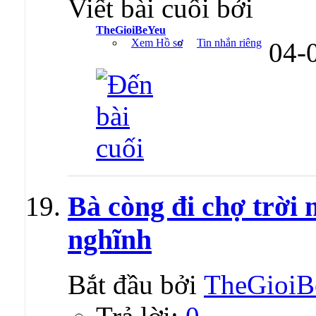
Viết bài cuối bởi
TheGioiBeYeu
Xem Hồ sơ
Tin nhắn riêng
04-
Bà còng đi chợ trời
nghĩnh
Bắt đầu bởi
TheGioiB