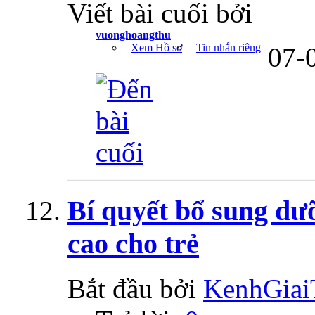
Viết bài cuối bởi
vuonghoangthu
Xem Hồ sơ
Tin nhắn riêng
07-
Bí quyết bổ sung dưỡ
cao cho trẻ
Bắt đầu bởi
KenhGiai