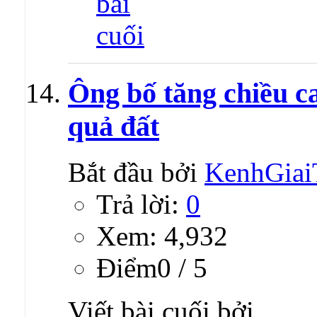
Ông bố tăng chiều ca
quả đất
Bắt đầu bởi
KenhGiai
Trả lời:
0
Xem: 4,932
Ðiểm0 / 5
Viết bài cuối bởi