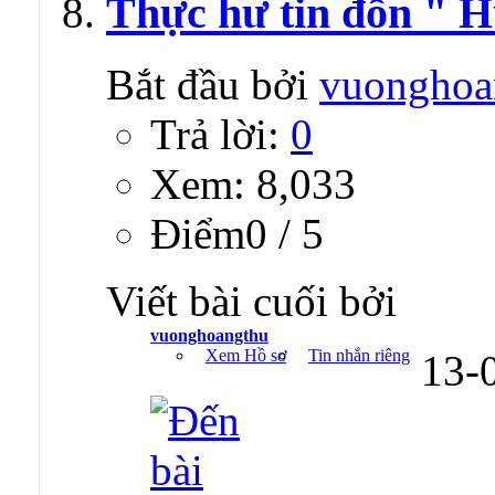
Thực hư tin đồn " 
Bắt đầu bởi
vuonghoa
Trả lời:
0
Xem: 8,033
Ðiểm0 / 5
Viết bài cuối bởi
vuonghoangthu
Xem Hồ sơ
Tin nhắn riêng
13-