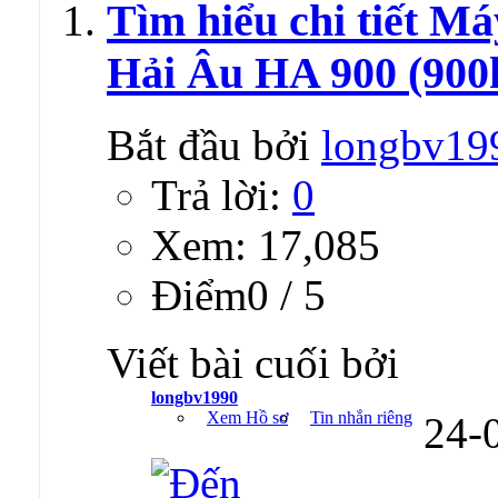
Tìm hiểu chi tiết M
Hải Âu HA 900 (900
Bắt đầu bởi
longbv19
Trả lời:
0
Xem: 17,085
Ðiểm0 / 5
Viết bài cuối bởi
longbv1990
Xem Hồ sơ
Tin nhắn riêng
24-