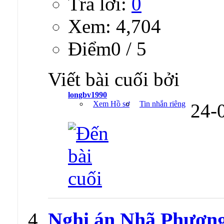
Trả lời:
0
Xem: 4,704
Ðiểm0 / 5
Viết bài cuối bởi
longbv1990
Xem Hồ sơ
Tin nhắn riêng
24-
Nghi án Nhã Phương