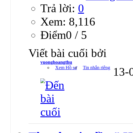
Trả lời:
0
Xem: 8,116
Ðiểm0 / 5
Viết bài cuối bởi
vuonghoangthu
Xem Hồ sơ
Tin nhắn riêng
13-