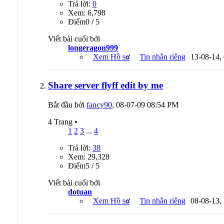
Trả lời:
0
Xem: 6,798
Ðiểm0 / 5
Viết bài cuối bởi
longeragon999
Xem Hồ sơ
Tin nhắn riêng
13-08-14,
Share server flyff edit by me
Bắt đầu bởi
fancy90
, 08-07-09 08:54 PM
4 Trang
•
1
2
3
...
4
Trả lời:
38
Xem: 29,328
Ðiểm5 / 5
Viết bài cuối bởi
dotuan
Xem Hồ sơ
Tin nhắn riêng
08-08-13,