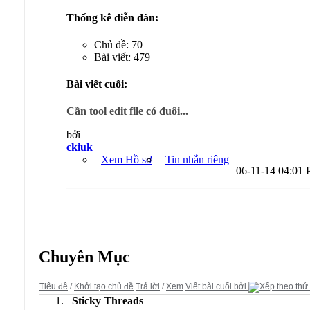
Thống kê diễn đàn:
Chủ đề: 70
Bài viết: 479
Bài viết cuối:
Cần tool edit file có đuôi...
bởi
ckiuk
Xem Hồ sơ
Tin nhắn riêng
06-11-14
04:01
Diễn đàn:
FlyFF Server
Chuyên Mục
Tiêu đề
/
Khởi tạo chủ đề
Trả lời
/
Xem
Viết bài cuối bởi
Sticky Threads