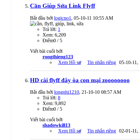
Cần Giúp Sửa Link Flyff
Bắt đầu bởi
logicno1
, 05-10-11 10:55 AM
Trả lời:
1
Xem: 6,209
Ðiểm0 / 5
Viết bài cuối bởi
rongthieng123
Xem Hồ sơ
Tin nhắn riêng
05-10-11,
HD cài flyff đây òa con mại zoooooooo
Bắt đầu bởi
longnhi1210
, 21-10-10 08:57 AM
Trả lời:
8
Xem: 9,892
Ðiểm0 / 5
Viết bài cuối bởi
shadowkill13
Xem Hồ sơ
Tin nhắn riêng
02-01-11,