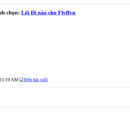
nh chọn:
Lối Đi nào cho Flyffvn
11:19 AM