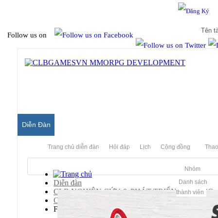
Hello & Welcome to our community.
Is this your first visit?
Follow us on
Diễn Đàn
Trang chủ diễn đàn
Hỏi đáp
Lịch
Cộng đồng
Thao
Nhóm
Diễn đàn
Danh sách
CLB NGHIÊN CỨU & PHÁT TRIỂN MMORPG
thành viên
Old Archived Server
FlyFF Server