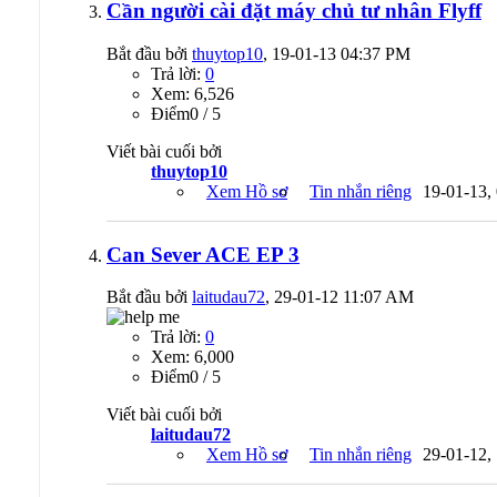
Cần người cài đặt máy chủ tư nhân Flyff
Bắt đầu bởi
thuytop10
, 19-01-13 04:37 PM
Trả lời:
0
Xem: 6,526
Ðiểm0 / 5
Viết bài cuối bởi
thuytop10
Xem Hồ sơ
Tin nhắn riêng
19-01-13,
Can Sever ACE EP 3
Bắt đầu bởi
laitudau72
, 29-01-12 11:07 AM
Trả lời:
0
Xem: 6,000
Ðiểm0 / 5
Viết bài cuối bởi
laitudau72
Xem Hồ sơ
Tin nhắn riêng
29-01-12,