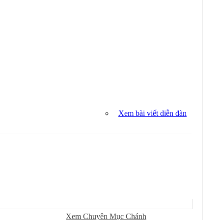
Xem bài viết diễn đàn
Sử Dụng
Ðánh Dấu Ðã Ðọc
Xem Chuyên Mục Chánh