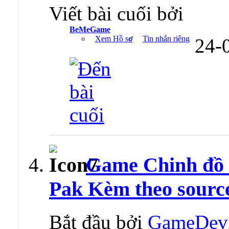
Viết bài cuối bởi
BeMeGame
Xem Hồ sơ
Tin nhắn riêng
24-
Game Chinh đồ
Pak Kèm theo sourc
Bắt đầu bởi
GameDev