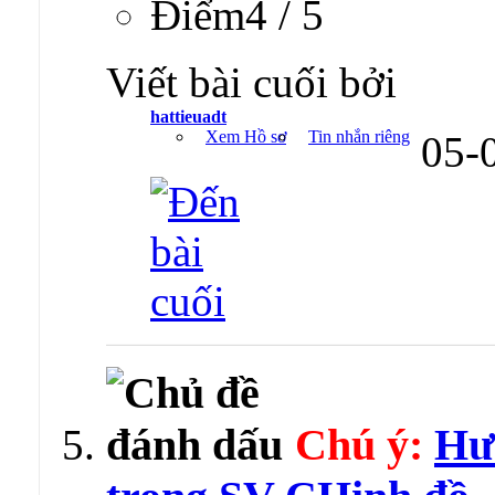
Ðiểm4 / 5
Viết bài cuối bởi
hattieuadt
Xem Hồ sơ
Tin nhắn riêng
05-
Chú ý:
Hư