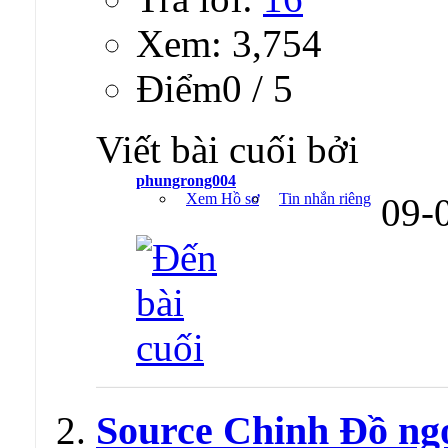
Xem: 3,754
Ðiểm0 / 5
Viết bài cuối bởi
phungrong004
Xem Hồ sơ
Tin nhắn riêng
09-
Source Chinh Đồ ng