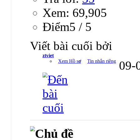
Xem: 69,905
Ðiểm5 / 5
Viết bài cuối bởi
ztviet
Xem Hồ sơ
Tin nhắn riêng
09-