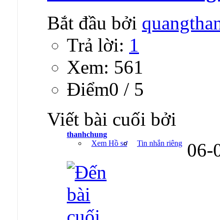
Bắt đầu bởi
quangtha
Trả lời:
1
Xem: 561
Ðiểm0 / 5
Viết bài cuối bởi
thanhchung
Xem Hồ sơ
Tin nhắn riêng
06-