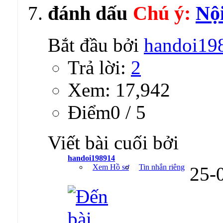
Chú ý:
Nộ
Bắt đầu bởi
handoi19
Trả lời:
2
Xem: 17,942
Ðiểm0 / 5
Viết bài cuối bởi
handoi198914
Xem Hồ sơ
Tin nhắn riêng
25-