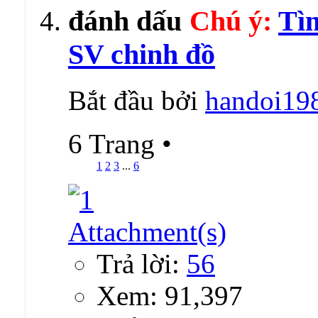
Chú ý:
Tìm
SV chinh đồ
Bắt đầu bởi
handoi19
6 Trang
•
1
2
3
...
6
Trả lời:
56
Xem: 91,397