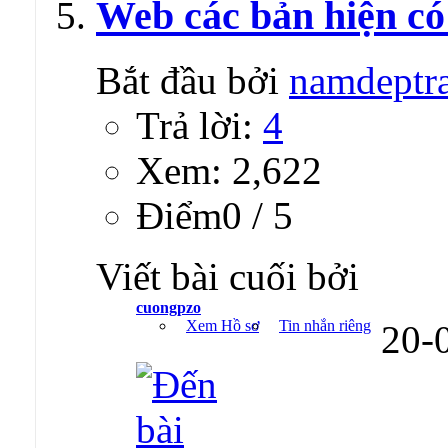
Web các bản hiện c
Bắt đầu bởi
namdeptr
Trả lời:
4
Xem: 2,622
Ðiểm0 / 5
Viết bài cuối bởi
cuongpzo
Xem Hồ sơ
Tin nhắn riêng
20-