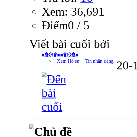
Xem: 36,691
Ðiểm0 / 5
Viết bài cuối bởi
๑۩۞۩๑๑۩۞۩๑
Xem Hồ sơ
Tin nhắn riêng
20-