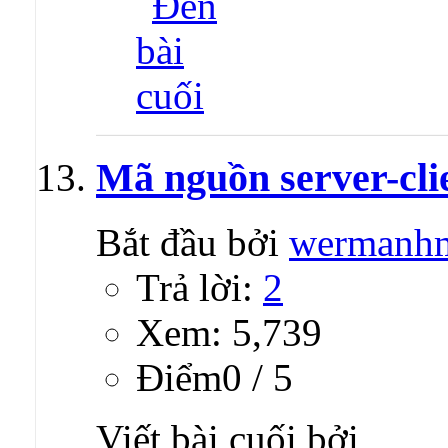
Mã nguồn server-clie
Bắt đầu bởi
wermanh
Trả lời:
2
Xem: 5,739
Ðiểm0 / 5
Viết bài cuối bởi