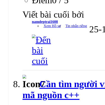
Ðiểm0 / 5
Viết bài cuối bởi
namdeptrai1608
Xem Hồ sơ
Tin nhắn riêng
25-
Cần tìm người v
mã nguồn c++