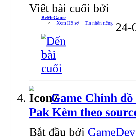
Viết bài cuối bởi
BeMeGame
Xem Hồ sơ
Tin nhắn riêng
24-
Game Chinh đồ
Pak Kèm theo sourc
Bắt đầu bởi
GameDev