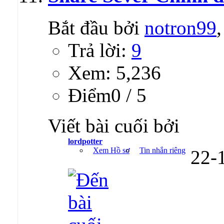
Bắt đầu bởi
notron99
Trả lời:
9
Xem: 5,236
Ðiểm0 / 5
Viết bài cuối bởi
lordpotter
Xem Hồ sơ
Tin nhắn riêng
22-