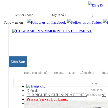
Hello & Welcome to our community.
Is this your first visit?
Ghi nhớ
Follow us on
Diễn Đàn
Trang chủ diễn đàn
Hỏi đáp
Lịch
Cộng đồng
Thao
Nhóm
Diễn đàn
Danh sách
CLB NGHIÊN CỨU & PHÁT TRIỂN MMORPG
thành viên
Private Server For Linux
Chinh Đồ