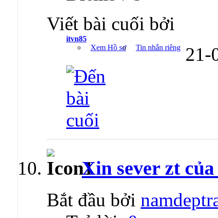
Viết bài cuối bởi
itvn85
Xem Hồ sơ
Tin nhắn riêng
21-
Xin sever zt củ
Bắt đầu bởi
namdeptr