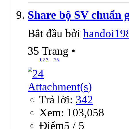
Share bộ SV chuẩn gi
Bắt đầu bởi
handoi19
35 Trang
•
1
2
3
...
35
Trả lời:
342
Xem: 103,058
Ðiểm5 / 5