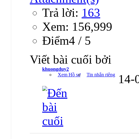
Trả lời:
163
Xem: 156,999
Ðiểm4 / 5
Viết bài cuối bởi
khuongduy2
Xem Hồ sơ
Tin nhắn riêng
14-