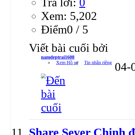
Trả lời:
0
Xem: 5,202
Ðiểm0 / 5
Viết bài cuối bởi
namdeptrai1608
Xem Hồ sơ
Tin nhắn riêng
04-
Share Sever Chinh đ