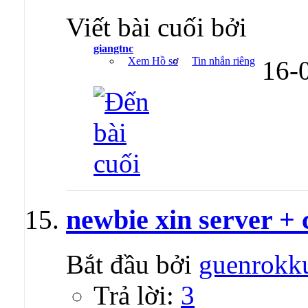
Viết bài cuối bởi
giangtnc
Xem Hồ sơ
Tin nhắn riêng
16-
newbie xin server + 
Bắt đầu bởi
guenrokk
Trả lời:
3