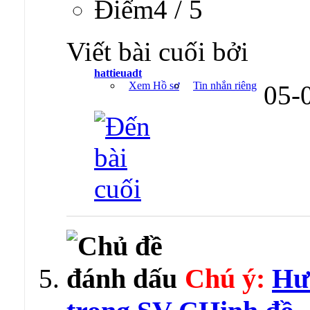
Ðiểm4 / 5
Viết bài cuối bởi
hattieuadt
Xem Hồ sơ
Tin nhắn riêng
05-
Chú ý:
Hư