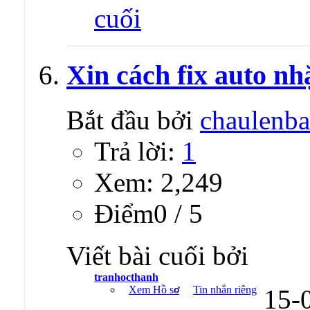
Xin cách fix auto nh
Bắt đầu bởi
chaulenba
Trả lời:
1
Xem: 2,249
Ðiểm0 / 5
Viết bài cuối bởi
tranhocthanh
Xem Hồ sơ
Tin nhắn riêng
15-