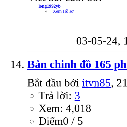
long1992yb
Xem Hồ sơ
03-05-24,
Bản chinh đồ 165 ph
Bắt đầu bởi
itvn85
, 2
Trả lời:
3
Xem: 4,018
Ðiểm0 / 5