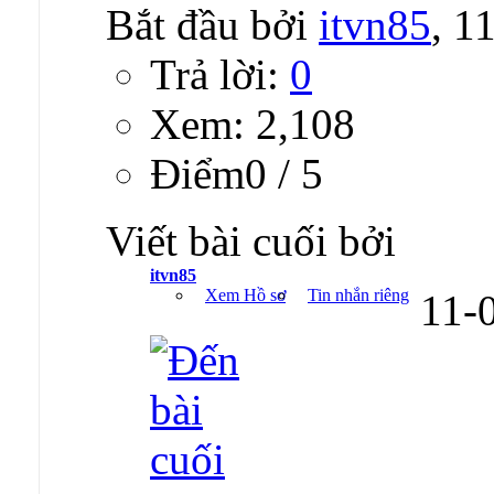
Bắt đầu bởi
itvn85
, 1
Trả lời:
0
Xem: 2,108
Ðiểm0 / 5
Viết bài cuối bởi
itvn85
Xem Hồ sơ
Tin nhắn riêng
11-