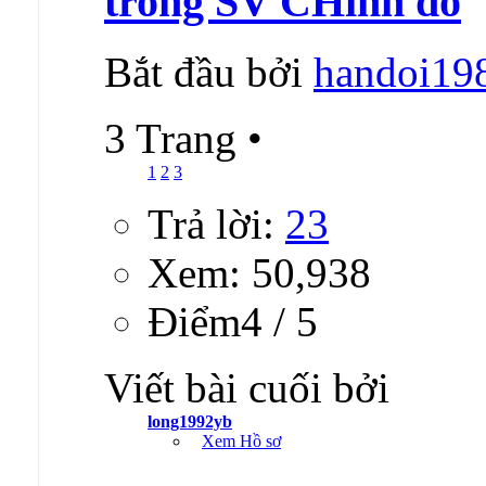
trong SV CHinh đồ
Bắt đầu bởi
handoi19
3 Trang
•
1
2
3
Trả lời:
23
Xem: 50,938
Ðiểm4 / 5
Viết bài cuối bởi
long1992yb
Xem Hồ sơ