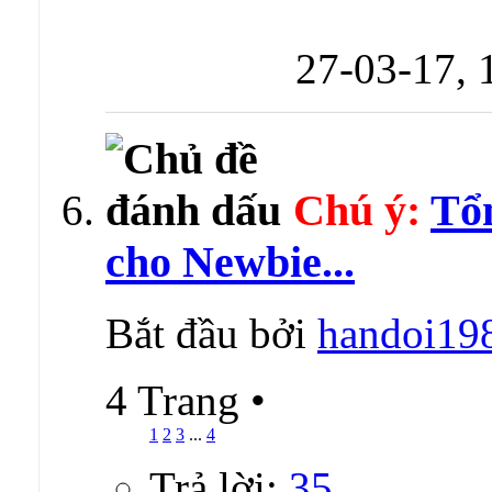
27-03-17,
Chú ý:
Tổn
cho Newbie...
Bắt đầu bởi
handoi19
4 Trang
•
1
2
3
...
4
Trả lời:
35