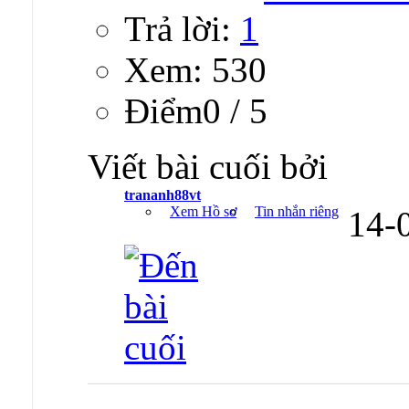
Trả lời:
1
Xem: 530
Ðiểm0 / 5
Viết bài cuối bởi
trananh88vt
Xem Hồ sơ
Tin nhắn riêng
14-