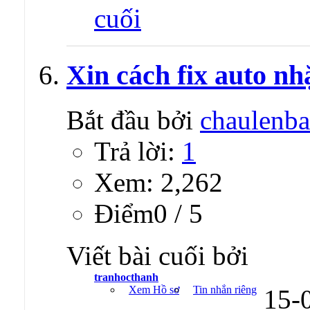
Xin cách fix auto nh
Bắt đầu bởi
chaulenba
Trả lời:
1
Xem: 2,262
Ðiểm0 / 5
Viết bài cuối bởi
tranhocthanh
Xem Hồ sơ
Tin nhắn riêng
15-