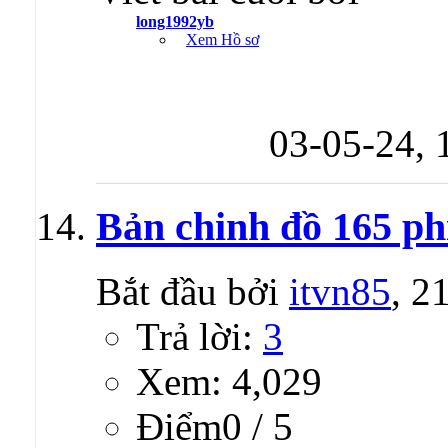
long1992yb
Xem Hồ sơ
03-05-24,
Bản chinh đồ 165 ph
Bắt đầu bởi
itvn85
, 2
Trả lời:
3
Xem: 4,029
Ðiểm0 / 5