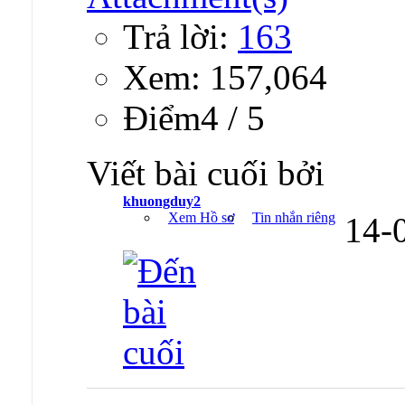
Trả lời:
163
Xem: 157,064
Ðiểm4 / 5
Viết bài cuối bởi
khuongduy2
Xem Hồ sơ
Tin nhắn riêng
14-