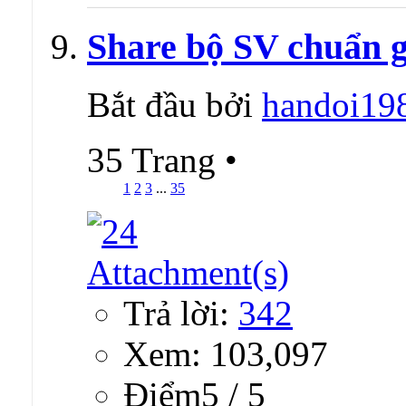
Share bộ SV chuẩn gi
Bắt đầu bởi
handoi19
35 Trang
•
1
2
3
...
35
Trả lời:
342
Xem: 103,097
Ðiểm5 / 5