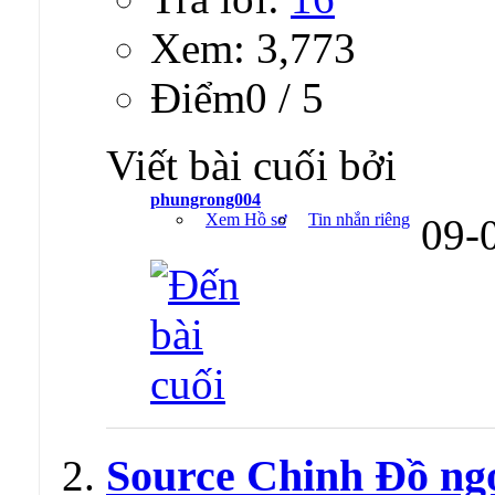
Xem: 3,773
Ðiểm0 / 5
Viết bài cuối bởi
phungrong004
Xem Hồ sơ
Tin nhắn riêng
09-
Source Chinh Đồ ng