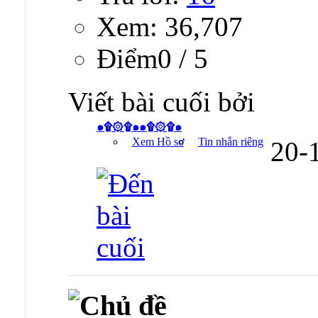
Xem: 36,707
Ðiểm0 / 5
Viết bài cuối bởi
๑۩۞۩๑๑۩۞۩๑
Xem Hồ sơ
Tin nhắn riêng
20-