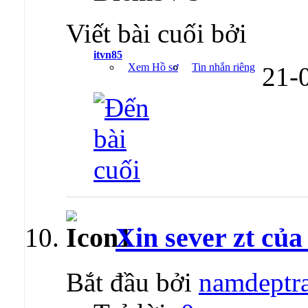
Viết bài cuối bởi
itvn85
Xem Hồ sơ
Tin nhắn riêng
21-
Xin sever zt củ
Bắt đầu bởi
namdeptr