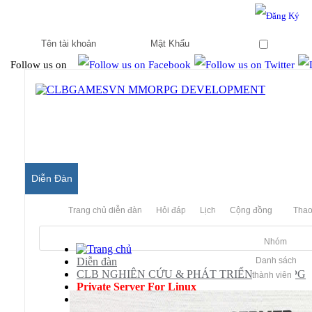
Hello & Welcome to our community.
Is this your first visit?
Ghi nhớ
Follow us on
Diễn Đàn
Trang chủ diễn đàn
Hỏi đáp
Lịch
Cộng đồng
Thao
Nhóm
Diễn đàn
Danh sách
CLB NGHIÊN CỨU & PHÁT TRIỂN MMORPG
thành viên
Private Server For Linux
Chinh Đồ