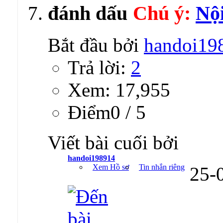
Chú ý:
Nộ
Bắt đầu bởi
handoi19
Trả lời:
2
Xem: 17,955
Ðiểm0 / 5
Viết bài cuối bởi
handoi198914
Xem Hồ sơ
Tin nhắn riêng
25-