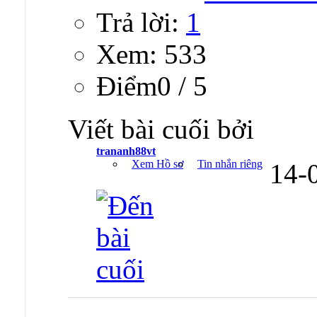
Trả lời:
1
Xem: 533
Ðiểm0 / 5
Viết bài cuối bởi
trananh88vt
Xem Hồ sơ
Tin nhắn riêng
14-