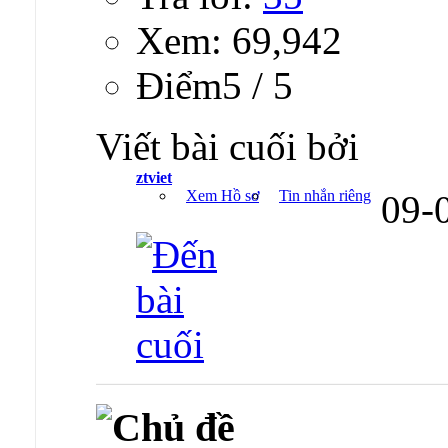
Xem: 69,942
Ðiểm5 / 5
Viết bài cuối bởi
ztviet
Xem Hồ sơ
Tin nhắn riêng
09-