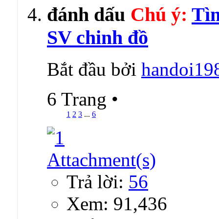
Chú ý:
Tìm
SV chinh đồ
Bắt đầu bởi
handoi19
6 Trang
•
1
2
3
...
6
Trả lời:
56
Xem: 91,436