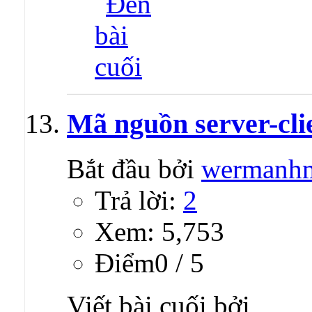
Mã nguồn server-clie
Bắt đầu bởi
wermanh
Trả lời:
2
Xem: 5,753
Ðiểm0 / 5
Viết bài cuối bởi