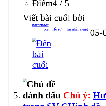
Ðiểm4 / 5
Viết bài cuối bởi
hattieuadt
Xem Hồ sơ
Tin nhắn riêng
05-
Chú ý:
Hư