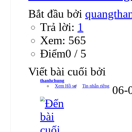
Bắt đầu bởi
quangtha
Trả lời:
1
Xem: 565
Ðiểm0 / 5
Viết bài cuối bởi
thanhchung
Xem Hồ sơ
Tin nhắn riêng
06-