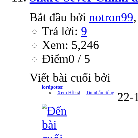
Bắt đầu bởi
notron99
Trả lời:
9
Xem: 5,246
Ðiểm0 / 5
Viết bài cuối bởi
lordpotter
Xem Hồ sơ
Tin nhắn riêng
22-