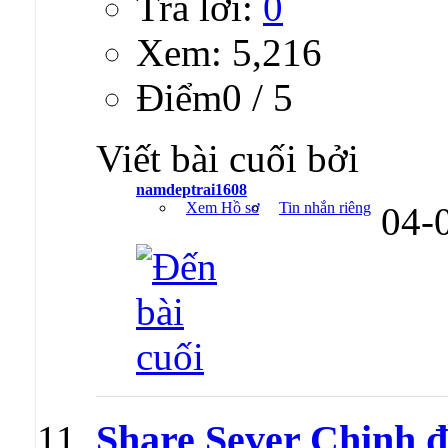
Trả lời:
0
Xem: 5,216
Ðiểm0 / 5
Viết bài cuối bởi
namdeptrai1608
Xem Hồ sơ
Tin nhắn riêng
04-
Share Sever Chinh đ