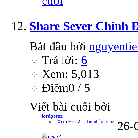
Share Sever Chinh 
Bắt đầu bởi
nguyenti
Trả lời:
6
Xem: 5,013
Ðiểm0 / 5
Viết bài cuối bởi
lordpotter
Xem Hồ sơ
Tin nhắn riêng
26-