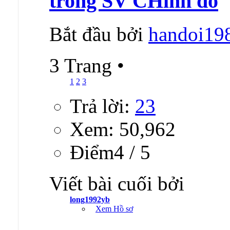
trong SV CHinh đồ
Bắt đầu bởi
handoi19
3 Trang
•
1
2
3
Trả lời:
23
Xem: 50,962
Ðiểm4 / 5
Viết bài cuối bởi
long1992yb
Xem Hồ sơ