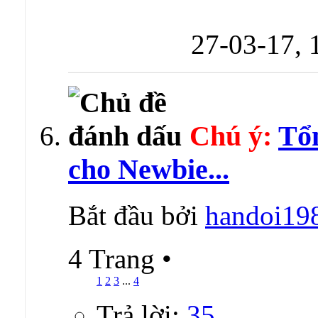
27-03-17,
Chú ý:
Tổn
cho Newbie...
Bắt đầu bởi
handoi19
4 Trang
•
1
2
3
...
4
Trả lời:
35