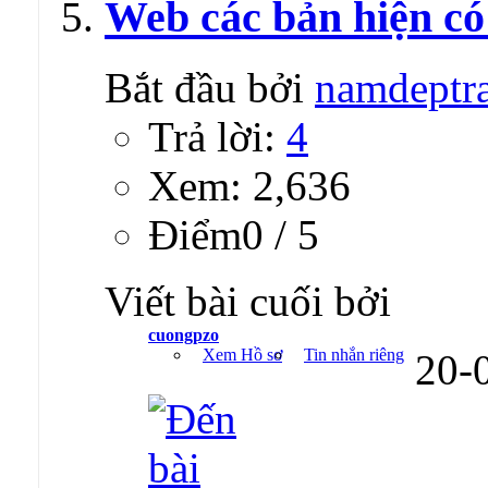
Web các bản hiện c
Bắt đầu bởi
namdeptr
Trả lời:
4
Xem: 2,636
Ðiểm0 / 5
Viết bài cuối bởi
cuongpzo
Xem Hồ sơ
Tin nhắn riêng
20-