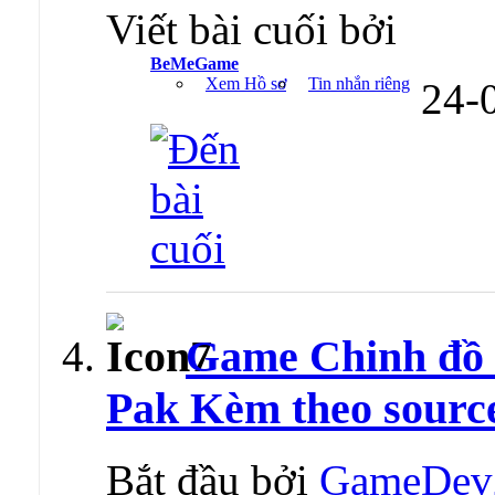
Viết bài cuối bởi
BeMeGame
Xem Hồ sơ
Tin nhắn riêng
24-
Game Chinh đồ
Pak Kèm theo sourc
Bắt đầu bởi
GameDev