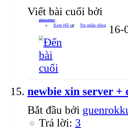
Viết bài cuối bởi
giangtnc
Xem Hồ sơ
Tin nhắn riêng
16-
newbie xin server + 
Bắt đầu bởi
guenrokk
Trả lời:
3