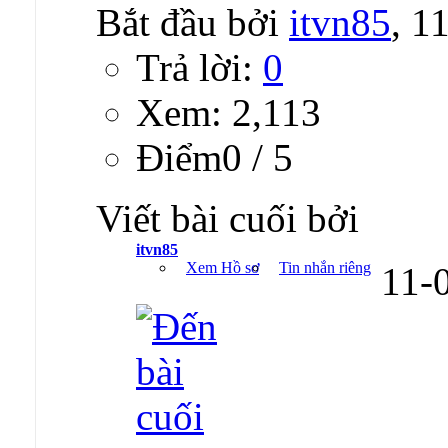
Bắt đầu bởi
itvn85
, 1
Trả lời:
0
Xem: 2,113
Ðiểm0 / 5
Viết bài cuối bởi
itvn85
Xem Hồ sơ
Tin nhắn riêng
11-