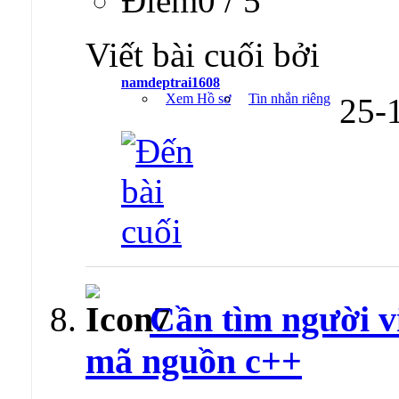
Ðiểm0 / 5
Viết bài cuối bởi
namdeptrai1608
Xem Hồ sơ
Tin nhắn riêng
25-
Cần tìm người v
mã nguồn c++