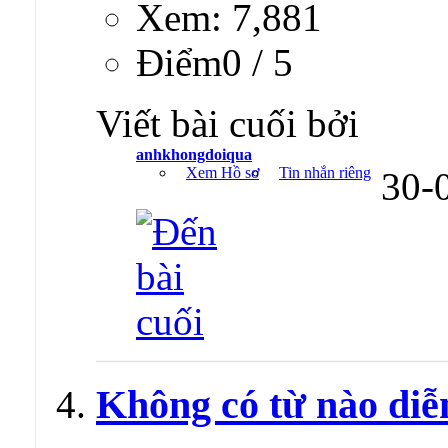
Xem: 7,881
Ðiểm0 / 5
Viết bài cuối bởi
anhkhongdoiqua
Xem Hồ sơ
Tin nhắn riêng
30-
Không có từ nào diễ