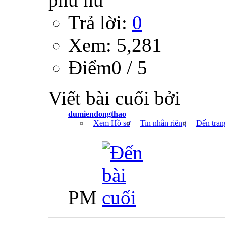
Trả lời:
0
Xem: 5,281
Ðiểm0 / 5
Viết bài cuối bởi
dumiendongthao
Xem Hồ sơ
Tin nhắn riêng
Đến tran
PM