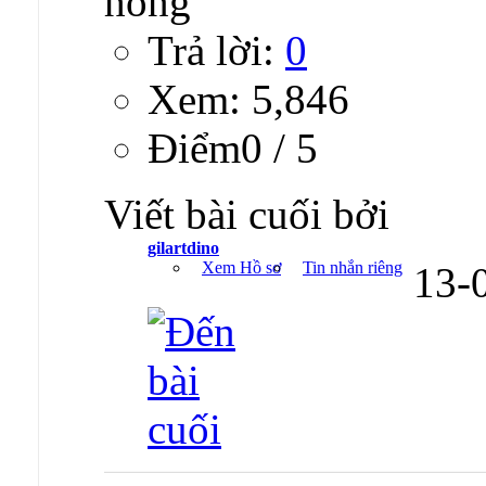
Trả lời:
0
Xem: 5,846
Ðiểm0 / 5
Viết bài cuối bởi
gilartdino
Xem Hồ sơ
Tin nhắn riêng
13-