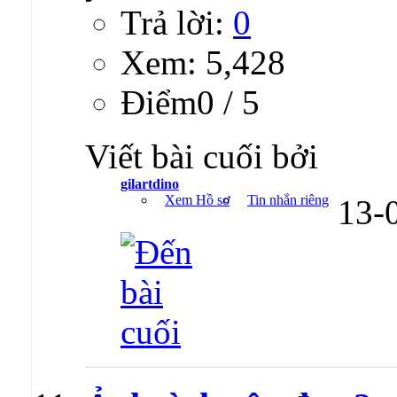
Trả lời:
0
Xem: 5,428
Ðiểm0 / 5
Viết bài cuối bởi
gilartdino
Xem Hồ sơ
Tin nhắn riêng
13-