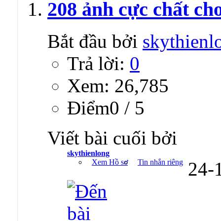
208 ảnh cực chất ch
Bắt đầu bởi
skythienl
Trả lời:
0
Xem: 26,785
Ðiểm0 / 5
Viết bài cuối bởi
skythienlong
Xem Hồ sơ
Tin nhắn riêng
24-