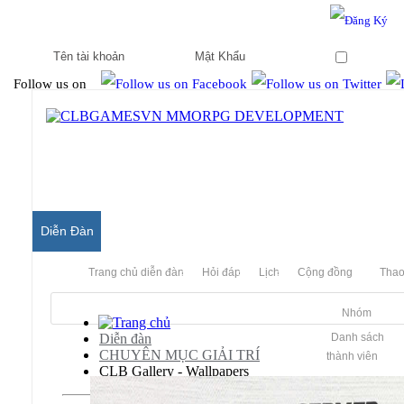
Hello & Welcome to our community.
Is this your first visit?
Ghi nhớ
Follow us on
Diễn Đàn
Trang chủ diễn đàn
Hỏi đáp
Lịch
Cộng đồng
Thao
Nhóm
Diễn đàn
Danh sách
CHUYÊN MỤC GIẢI TRÍ
thành viên
CLB Gallery - Wallpapers