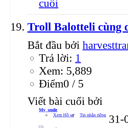
Troll Balotteli cùng
Bắt đầu bởi
harvesttra
Trả lời:
1
Xem: 5,889
Ðiểm0 / 5
Viết bài cuối bởi
My_smile
Xem Hồ sơ
Tin nhắn riêng
31-