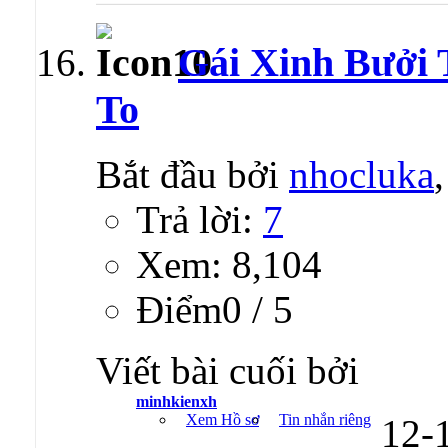
Gái Xinh Bưởi 
To
Bắt đầu bởi
nhocluka
Trả lời:
7
Xem: 8,104
Ðiểm0 / 5
Viết bài cuối bởi
minhkienxh
Xem Hồ sơ
Tin nhắn riêng
12-