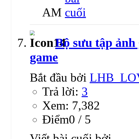
AM
Bộ sưu tập ảnh
game
Bắt đầu bởi
LHB_LO
Trả lời:
3
Xem: 7,382
Ðiểm0 / 5
Viết bài cuối bởi