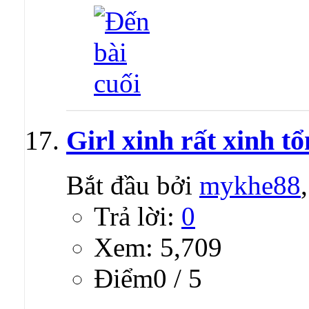
Girl xinh rất xinh t
Bắt đầu bởi
mykhe88
Trả lời:
0
Xem: 5,709
Ðiểm0 / 5