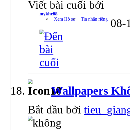
Viết bài cuối bởi
mykhe88
Xem Hồ sơ
Tin nhắn riêng
08-
Wallpapers Kh
Bắt đầu bởi
tieu_gian