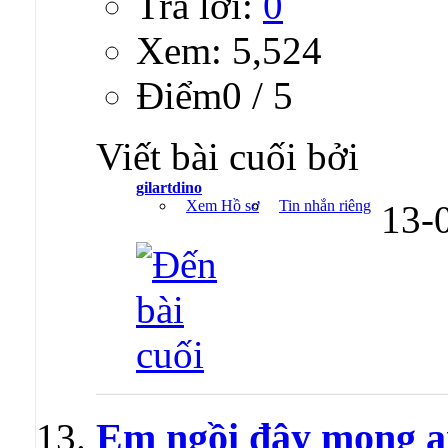
Trả lời:
0
Xem: 5,524
Ðiểm0 / 5
Viết bài cuối bởi
gilartdino
Xem Hồ sơ
Tin nhắn riêng
13-
Em ngồi đây mong a