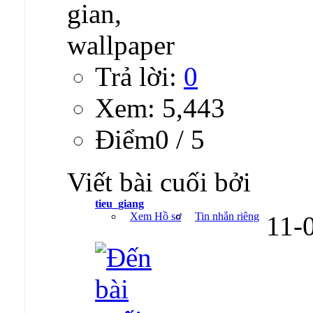
Trả lời:
0
Xem: 5,443
Ðiểm0 / 5
Viết bài cuối bởi
tieu_giang
Xem Hồ sơ
Tin nhắn riêng
11-