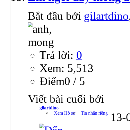
Bắt đầu bởi
gilartdino
Trả lời:
0
Xem: 5,513
Ðiểm0 / 5
Viết bài cuối bởi
gilartdino
Xem Hồ sơ
Tin nhắn riêng
13-