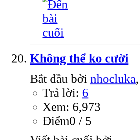
Không thể ko cười
Bắt đầu bởi
nhocluka
Trả lời:
6
Xem: 6,973
Ðiểm0 / 5
Viết bài cuối bởi