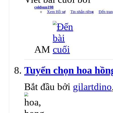
coldsun198
Xem Hồ sơ
Tin nhắn riêng
Đến tran
AM
Tuyển chọn hoa hồn
Bắt đầu bởi
gilartdino