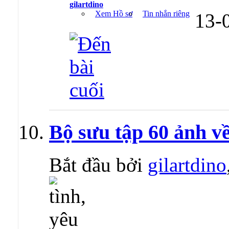
gilartdino
Xem Hồ sơ
Tin nhắn riêng
13-
Bộ sưu tập 60 ảnh về
Bắt đầu bởi
gilartdino