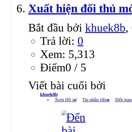
Xuất hiện đối thủ m
Bắt đầu bởi
khuek8b
,
Trả lời:
0
Xem: 5,313
Ðiểm0 / 5
Viết bài cuối bởi
khuek8b
Xem Hồ sơ
Tin nhắn riêng
Đến tran