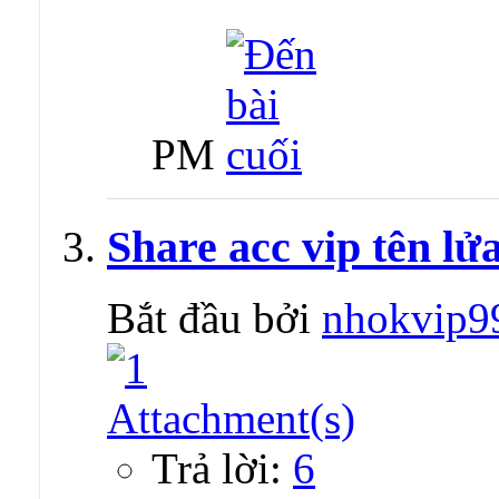
PM
Share acc vip tên lử
Bắt đầu bởi
nhokvip9
Trả lời:
6