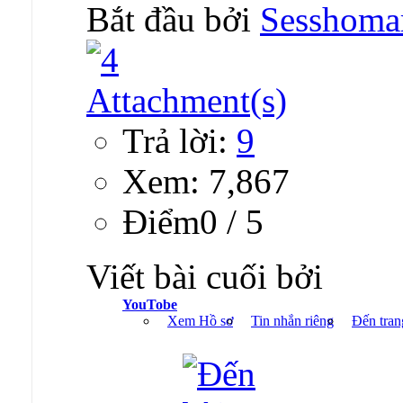
Bắt đầu bởi
Sesshoma
Trả lời:
9
Xem: 7,867
Ðiểm0 / 5
Viết bài cuối bởi
YouTobe
Xem Hồ sơ
Tin nhắn riêng
Đến tran