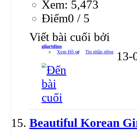
Xem: 5,473
Ðiểm0 / 5
Viết bài cuối bởi
gilartdino
Xem Hồ sơ
Tin nhắn riêng
13-
Beautiful Korean Gi