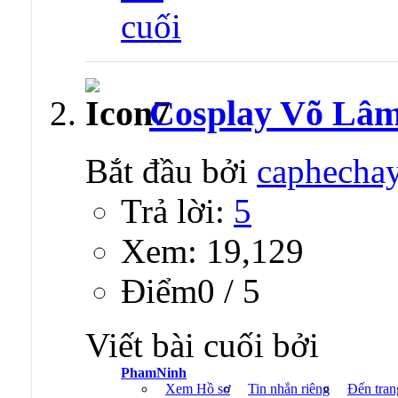
Cosplay Võ Lâm
Bắt đầu bởi
caphecha
Trả lời:
5
Xem: 19,129
Ðiểm0 / 5
Viết bài cuối bởi
PhamNinh
Xem Hồ sơ
Tin nhắn riêng
Đến tran