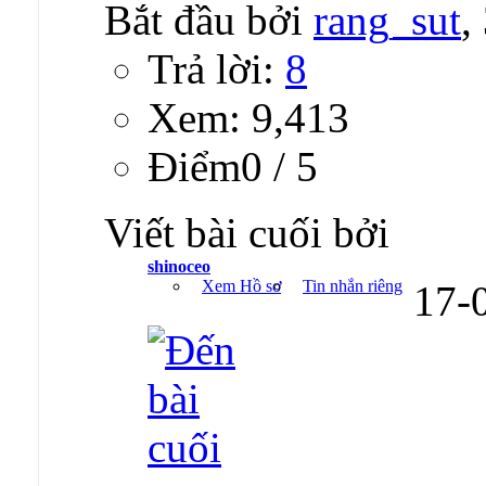
Bắt đầu bởi
rang_sut
,
Trả lời:
8
Xem: 9,413
Ðiểm0 / 5
Viết bài cuối bởi
shinoceo
Xem Hồ sơ
Tin nhắn riêng
17-