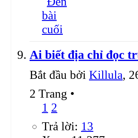
Ai biết địa chỉ đọc 
Bắt đầu bởi
Killula
, 
2 Trang
•
1
2
Trả lời:
13