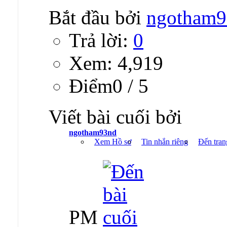
Bắt đầu bởi
ngotham9
Trả lời:
0
Xem: 4,919
Ðiểm0 / 5
Viết bài cuối bởi
ngotham93nd
Xem Hồ sơ
Tin nhắn riêng
Đến tran
PM