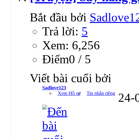
Bắt đầu bởi
Sadlove1
Trả lời:
5
Xem: 6,256
Ðiểm0 / 5
Viết bài cuối bởi
Sadlove123
Xem Hồ sơ
Tin nhắn riêng
24-