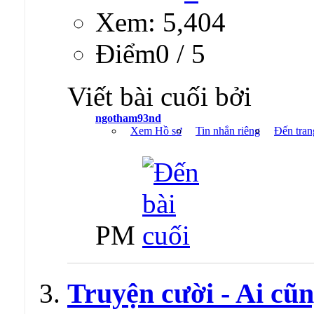
Xem: 5,404
Ðiểm0 / 5
Viết bài cuối bởi
ngotham93nd
Xem Hồ sơ
Tin nhắn riêng
Đến tran
PM
Truyện cười - Ai cũ