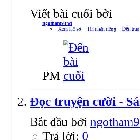
Viết bài cuối bởi
ngotham93nd
Xem Hồ sơ
Tin nhắn riêng
Đến tran
PM
Đọc truyện cười - Sá
Bắt đầu bởi
ngotham9
Trả lời:
0