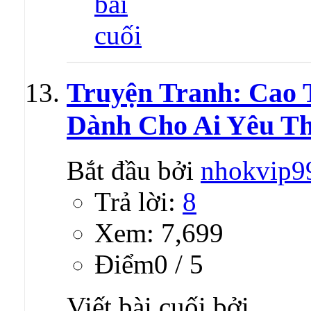
Truyện Tranh: Cao 
Dành Cho Ai Yêu Th
Bắt đầu bởi
nhokvip9
Trả lời:
8
Xem: 7,699
Ðiểm0 / 5
Viết bài cuối bởi