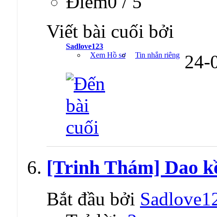
Ðiểm0 / 5
Viết bài cuối bởi
Sadlove123
Xem Hồ sơ
Tin nhắn riêng
24-
[Trinh Thám] Dao kề
Bắt đầu bởi
Sadlove1