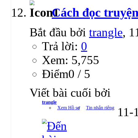
Cách đọc truyện 
Bắt đầu bởi
trangle
, 
Trả lời:
0
Xem: 5,755
Ðiểm0 / 5
Viết bài cuối bởi
trangle
Xem Hồ sơ
Tin nhắn riêng
11-