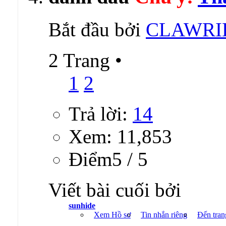
Bắt đầu bởi
CLAWRI
2 Trang
•
1
2
Trả lời:
14
Xem: 11,853
Ðiểm5 / 5
Viết bài cuối bởi
sunhide
Xem Hồ sơ
Tin nhắn riêng
Đến tran