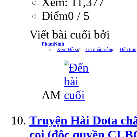
Xem: 11,377
Ðiểm0 / 5
Viết bài cuối bởi
PhamNinh
Xem Hồ sơ
Tin nhắn riêng
Đến tran
AM
Truyện Hài Dota ch
coi (độc quyền CL