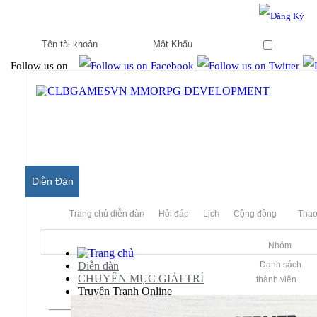
Hello & Welcome to our community.
Is this your first visit?
Ghi nhớ
Follow us on
Diễn Đàn
Trang chủ diễn đàn
Hỏi đáp
Lịch
Cộng đồng
Thao
Nhóm
Diễn đàn
Danh sách
CHUYÊN MỤC GIẢI TRÍ
thành viên
Truyện Tranh Online