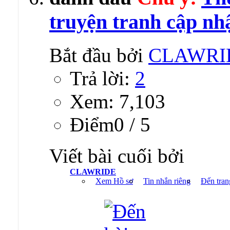
truyện tranh cập nh
Bắt đầu bởi
CLAWRI
Trả lời:
2
Xem: 7,103
Ðiểm0 / 5
Viết bài cuối bởi
CLAWRIDE
Xem Hồ sơ
Tin nhắn riêng
Đến tran