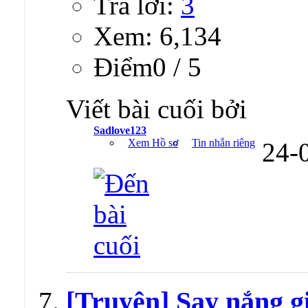
Trả lời:
3
Xem: 6,134
Ðiểm0 / 5
Viết bài cuối bởi
Sadlove123
Xem Hồ sơ
Tin nhắn riêng
24-
[Truyện] Say nắng gi