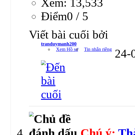
Xem: 13,533
Ðiểm0 / 5
Viết bài cuối bởi
tranduymanh200
Xem Hồ sơ
Tin nhắn riêng
24-
Chú ý:
Th