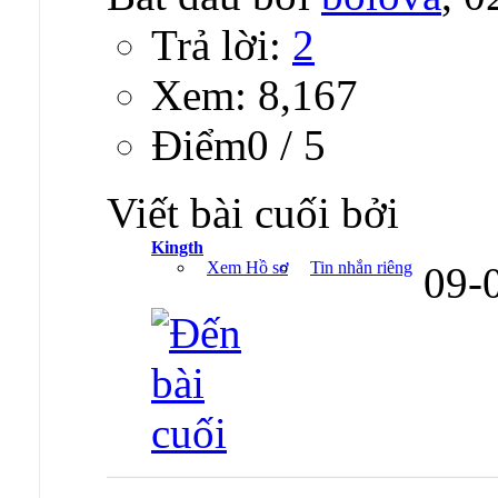
Trả lời:
2
Xem: 8,167
Ðiểm0 / 5
Viết bài cuối bởi
Kingth
Xem Hồ sơ
Tin nhắn riêng
09-