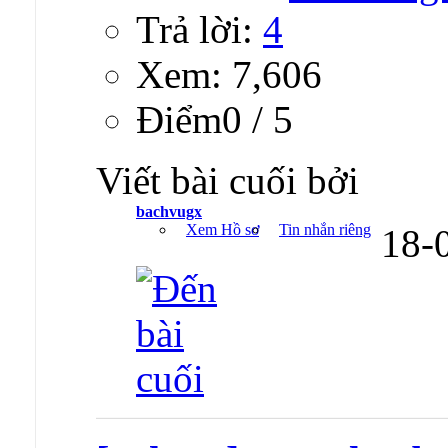
Trả lời:
4
Xem: 7,606
Ðiểm0 / 5
Viết bài cuối bởi
bachvugx
Xem Hồ sơ
Tin nhắn riêng
18-