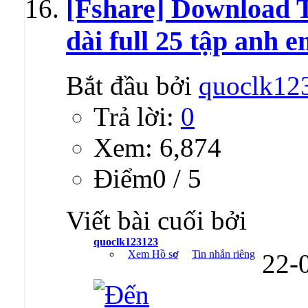
[Fshare] Download 
dài full 25 tập anh 
Bắt đầu bởi
quoclk12
Trả lời:
0
Xem: 6,874
Ðiểm0 / 5
Viết bài cuối bởi
quoclk123123
Xem Hồ sơ
Tin nhắn riêng
22-