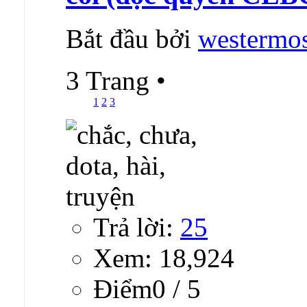
Bắt đầu bởi
westermo
3 Trang
•
1
2
3
Trả lời:
25
Xem: 18,924
Ðiểm0 / 5