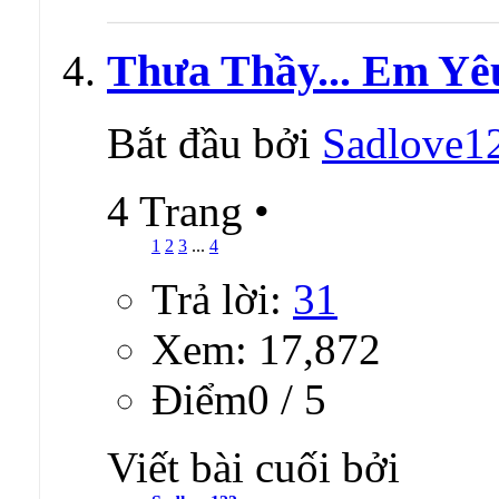
Thưa Thầy... Em Yê
Bắt đầu bởi
Sadlove1
4 Trang
•
1
2
3
...
4
Trả lời:
31
Xem: 17,872
Ðiểm0 / 5
Viết bài cuối bởi