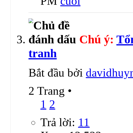
PM
Chú ý:
Tổn
tranh
Bắt đầu bởi
davidhuy
2 Trang
•
1
2
Trả lời:
11