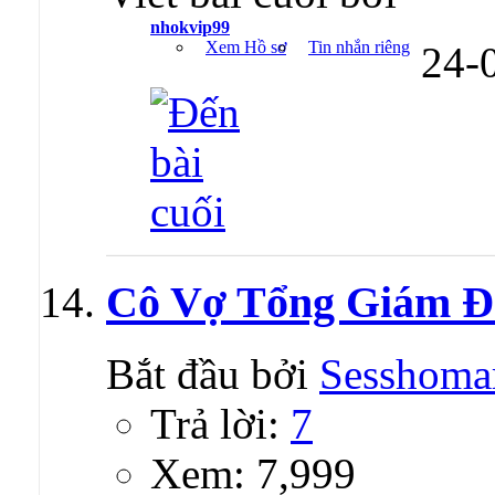
nhokvip99
Xem Hồ sơ
Tin nhắn riêng
24-
Cô Vợ Tổng Giám Đ
Bắt đầu bởi
Sesshoma
Trả lời:
7
Xem: 7,999