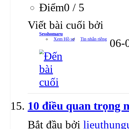
Ðiểm0 / 5
Viết bài cuối bởi
Sesshomaru
Xem Hồ sơ
Tin nhắn riêng
06-
10 điều quan trọng n
Bắt đầu bởi
lieuthung