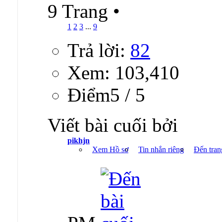
9 Trang
•
1
2
3
...
9
Trả lời:
82
Xem: 103,410
Ðiểm5 / 5
Viết bài cuối bởi
pikhjn
Xem Hồ sơ
Tin nhắn riêng
Đến tran