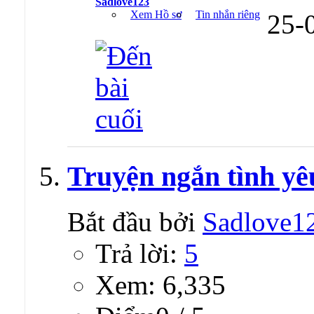
Sadlove123
Xem Hồ sơ
Tin nhắn riêng
25-
Truyện ngắn tình yê
Bắt đầu bởi
Sadlove1
Trả lời:
5
Xem: 6,335