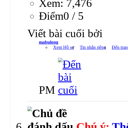
Xem: 7,476
Ðiểm0 / 5
Viết bài cuối bởi
mabulong
Xem Hồ sơ
Tin nhắn riêng
Đến tran
PM
Chú ý:
Th