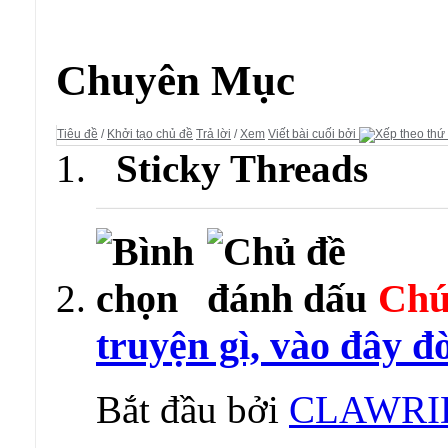
Diễn đàn:
Truyện Tranh Online
Chuyên Mục
Tiêu đề
/
Khởi tạo chủ đề
Trả lời
/
Xem
Viết bài cuối bởi
Sticky Threads
Chú
truyện gì, vào đây đò
Bắt đầu bởi
CLAWRI