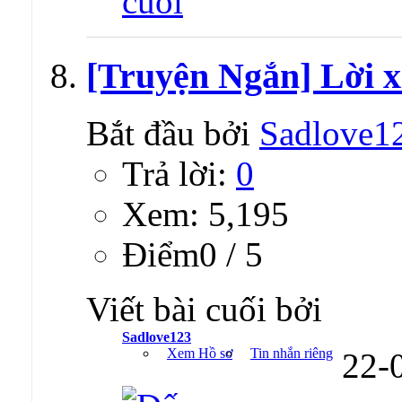
[Truyện Ngắn] Lời x
Bắt đầu bởi
Sadlove1
Trả lời:
0
Xem: 5,195
Ðiểm0 / 5
Viết bài cuối bởi
Sadlove123
Xem Hồ sơ
Tin nhắn riêng
22-