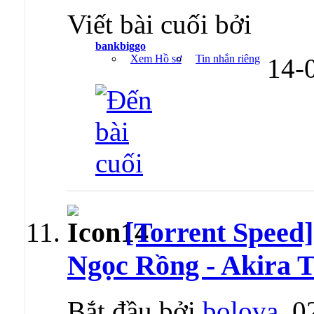
Viết bài cuối bởi
bankbiggo
Xem Hồ sơ
Tin nhắn riêng
14-
[Torrent Speed]
Ngọc Rồng - Akira 
Bắt đầu bởi
bolova
, 