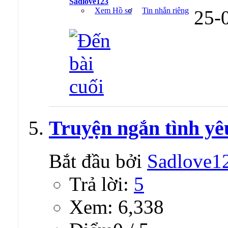
Sadlove123
Xem Hồ sơ
Tin nhắn riêng
25-
Truyện ngắn tình yê
Bắt đầu bởi
Sadlove1
Trả lời:
5
Xem: 6,338