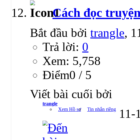
Cách đọc truyện 
Bắt đầu bởi
trangle
, 
Trả lời:
0
Xem: 5,758
Ðiểm0 / 5
Viết bài cuối bởi
trangle
Xem Hồ sơ
Tin nhắn riêng
11-