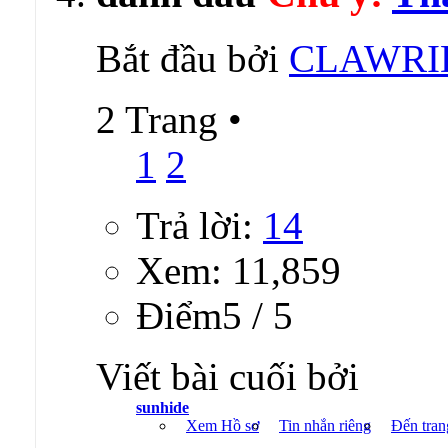
Bắt đầu bởi
CLAWRI
2 Trang
•
1
2
Trả lời:
14
Xem: 11,859
Ðiểm5 / 5
Viết bài cuối bởi
sunhide
Xem Hồ sơ
Tin nhắn riêng
Đến tran