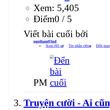
Xem: 5,405
Ðiểm0 / 5
Viết bài cuối bởi
ngotham93nd
Xem Hồ sơ
Tin nhắn riêng
Đến tran
PM
Truyện cười - Ai cũ