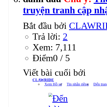
truyện tranh cập nh
Bắt đầu bởi
CLAWRI
Trả lời:
2
Xem: 7,111
Ðiểm0 / 5
Viết bài cuối bởi
CLAWRIDE
Xem Hồ sơ
Tin nhắn riêng
Đến tran