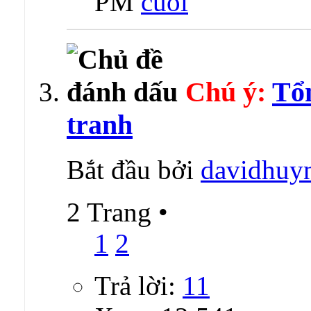
PM
Chú ý:
Tổn
tranh
Bắt đầu bởi
davidhuy
2 Trang
•
1
2
Trả lời:
11