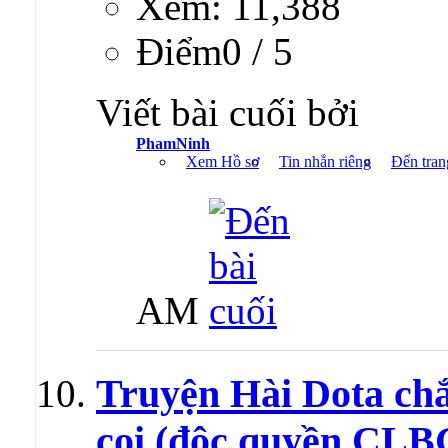
Xem: 11,388
Ðiểm0 / 5
Viết bài cuối bởi
PhamNinh
Xem Hồ sơ
Tin nhắn riêng
Đến tran
AM
Truyện Hài Dota ch
coi (độc quyền CL