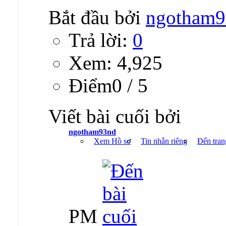
Bắt đầu bởi
ngotham9
Trả lời:
0
Xem: 4,925
Ðiểm0 / 5
Viết bài cuối bởi
ngotham93nd
Xem Hồ sơ
Tin nhắn riêng
Đến tran
PM