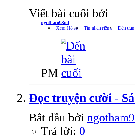
Viết bài cuối bởi
ngotham93nd
Xem Hồ sơ
Tin nhắn riêng
Đến tran
PM
Đọc truyện cười - Sá
Bắt đầu bởi
ngotham9
Trả lời:
0