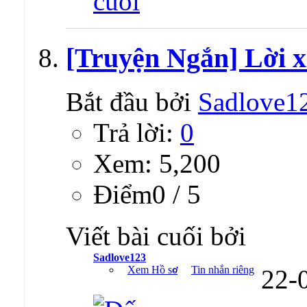
[Truyện Ngắn] Lời x
Bắt đầu bởi
Sadlove1
Trả lời:
0
Xem: 5,200
Ðiểm0 / 5
Viết bài cuối bởi
Sadlove123
Xem Hồ sơ
Tin nhắn riêng
22-