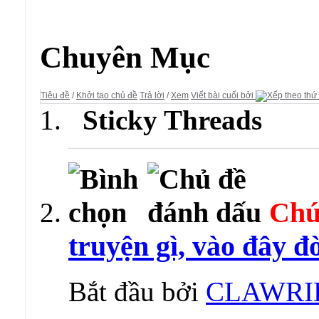
Diễn đàn:
Truyện Tranh Online
Chuyên Mục
Tiêu đề
/
Khởi tạo chủ đề
Trả lời
/
Xem
Viết bài cuối bởi
Sticky Threads
Chú
truyện gì, vào đây đò
Bắt đầu bởi
CLAWRI