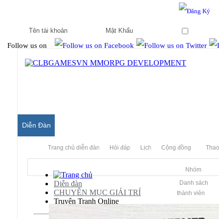
Hello & Welcome to our community.
Is this your first visit?
Ghi nhớ
Follow us on
Diễn Đàn
Trang chủ diễn đàn
Hỏi đáp
Lịch
Cộng đồng
Thao
Nhóm
Diễn đàn
Danh sách
CHUYÊN MỤC GIẢI TRÍ
thành viên
Truyện Tranh Online