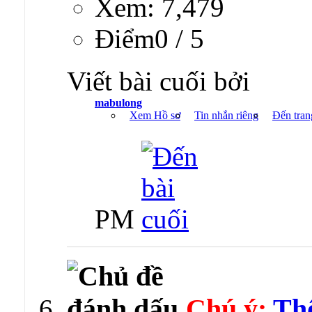
Xem: 7,479
Ðiểm0 / 5
Viết bài cuối bởi
mabulong
Xem Hồ sơ
Tin nhắn riêng
Đến tran
PM
Chú ý:
Th