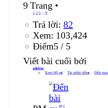
9 Trang
•
1
2
3
...
9
Trả lời:
82
Xem: 103,424
Ðiểm5 / 5
Viết bài cuối bởi
pikhjn
Xem Hồ sơ
Tin nhắn riêng
Đến tran