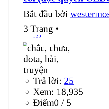
Bắt đầu bởi
westermo
3 Trang
•
1
2
3
Trả lời:
25
Xem: 18,935
Ðiểm0 / 5