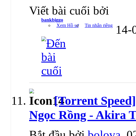
Viết bài cuối bởi
bankbiggo
Xem Hồ sơ
Tin nhắn riêng
14-
[Torrent Speed]
Ngọc Rồng - Akira 
Bắt đầu bởi
bolova
, 