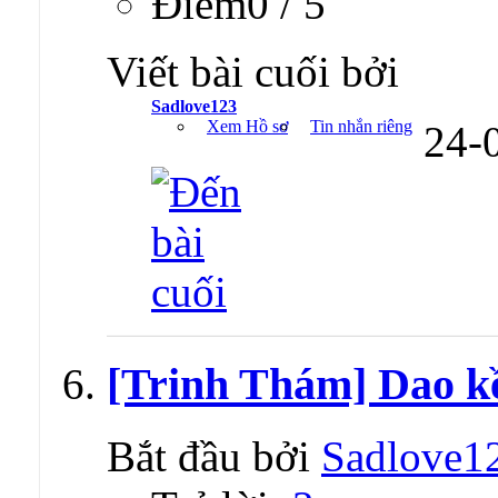
Ðiểm0 / 5
Viết bài cuối bởi
Sadlove123
Xem Hồ sơ
Tin nhắn riêng
24-
[Trinh Thám] Dao kề
Bắt đầu bởi
Sadlove1