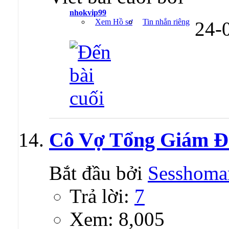
nhokvip99
Xem Hồ sơ
Tin nhắn riêng
24-
Cô Vợ Tổng Giám Đ
Bắt đầu bởi
Sesshoma
Trả lời:
7
Xem: 8,005