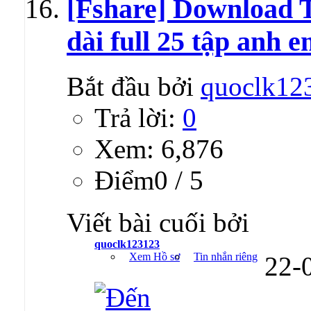
[Fshare] Download 
dài full 25 tập anh 
Bắt đầu bởi
quoclk12
Trả lời:
0
Xem: 6,876
Ðiểm0 / 5
Viết bài cuối bởi
quoclk123123
Xem Hồ sơ
Tin nhắn riêng
22-