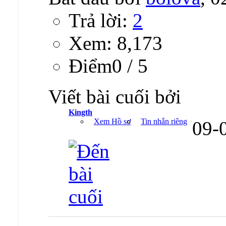
Trả lời:
2
Xem: 8,173
Ðiểm0 / 5
Viết bài cuối bởi
Kingth
Xem Hồ sơ
Tin nhắn riêng
09-