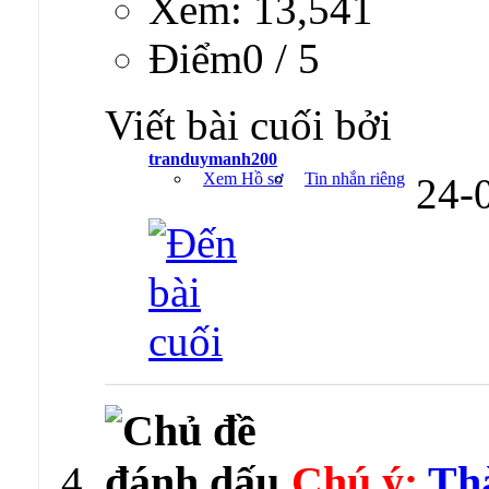
Xem: 13,541
Ðiểm0 / 5
Viết bài cuối bởi
tranduymanh200
Xem Hồ sơ
Tin nhắn riêng
24-
Chú ý:
Th