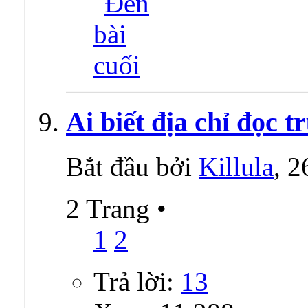
Ai biết địa chỉ đọc 
Bắt đầu bởi
Killula
, 
2 Trang
•
1
2
Trả lời:
13