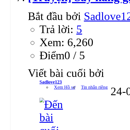
Bắt đầu bởi
Sadlove1
Trả lời:
5
Xem: 6,260
Ðiểm0 / 5
Viết bài cuối bởi
Sadlove123
Xem Hồ sơ
Tin nhắn riêng
24-