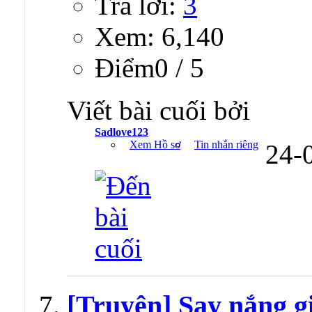
Trả lời:
3
Xem: 6,140
Ðiểm0 / 5
Viết bài cuối bởi
Sadlove123
Xem Hồ sơ
Tin nhắn riêng
24-
[Truyện] Say nắng gi