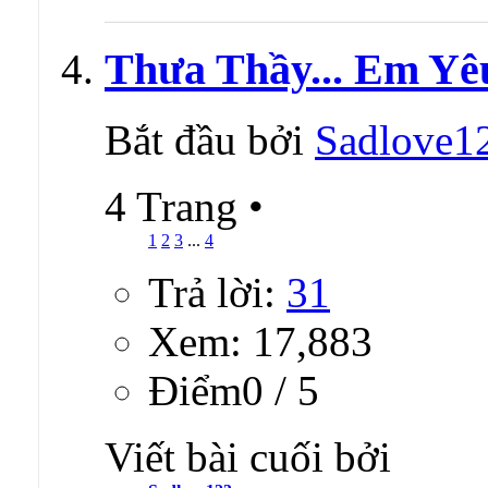
Thưa Thầy... Em Yê
Bắt đầu bởi
Sadlove1
4 Trang
•
1
2
3
...
4
Trả lời:
31
Xem: 17,883
Ðiểm0 / 5
Viết bài cuối bởi