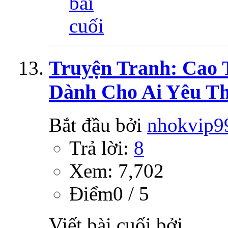
Truyện Tranh: Cao 
Dành Cho Ai Yêu Th
Bắt đầu bởi
nhokvip9
Trả lời:
8
Xem: 7,702
Ðiểm0 / 5
Viết bài cuối bởi