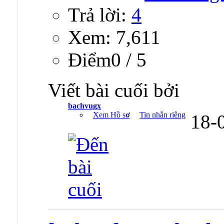
Trả lời:
4
Xem: 7,611
Ðiểm0 / 5
Viết bài cuối bởi
bachvugx
Xem Hồ sơ
Tin nhắn riêng
18-