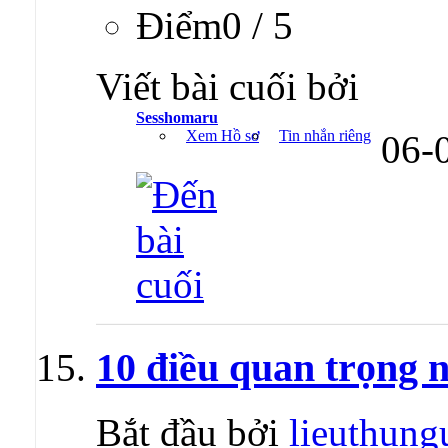
Ðiểm0 / 5
Viết bài cuối bởi
Sesshomaru
Xem Hồ sơ
Tin nhắn riêng
06-
10 điều quan trọng n
Bắt đầu bởi
lieuthung