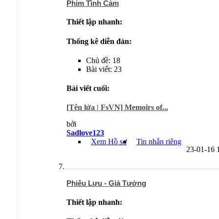
Phim Tình Cảm
Thiết lập nhanh:
Thống kê diễn đàn:
Chủ đề: 18
Bài viết: 23
Bài viết cuối:
[Tên lửa | FsVN] Memoirs of...
bởi
Sadlove123
Xem Hồ sơ
Tin nhắn riêng
23-01-16
Phiêu Lưu - Giả Tưởng
Thiết lập nhanh: