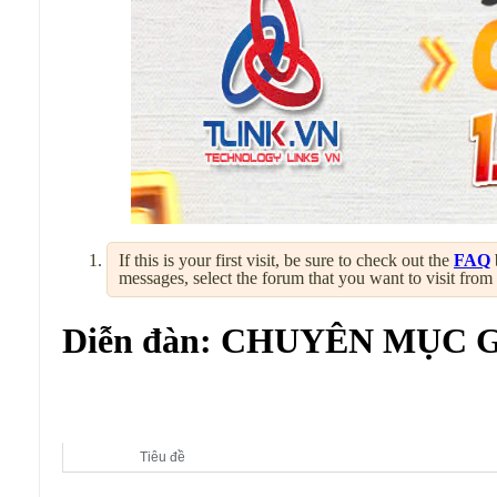
If this is your first visit, be sure to check out the
FAQ
messages, select the forum that you want to visit from
Diễn đàn:
CHUYÊN MỤC G
Diễn đàn con:
CHUYÊN MỤC GIẢI TRÍ
Tiêu đề