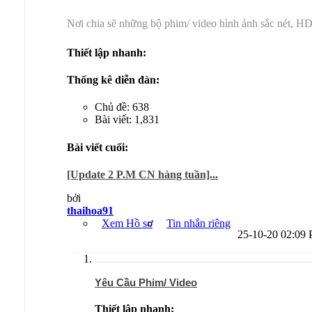
Nơi chia sẽ những bộ phim/ video hình ảnh sắc nét, HD
Thiết lập nhanh:
Thống kê diễn đàn:
Chủ đề: 638
Bài viết: 1,831
Bài viết cuối:
[Update 2 P.M CN hàng tuần]...
bởi
thaihoa91
Xem Hồ sơ
Tin nhắn riêng
25-10-20
02:09
Yêu Cầu Phim/ Video
Thiết lập nhanh: