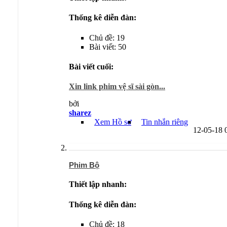
Thống kê diễn đàn:
Chủ đề: 19
Bài viết: 50
Bài viết cuối:
Xin link phim vệ sĩ sài gòn...
bởi
sharez
Xem Hồ sơ
Tin nhắn riêng
12-05-18
Phim Bộ
Thiết lập nhanh:
Thống kê diễn đàn:
Chủ đề: 18