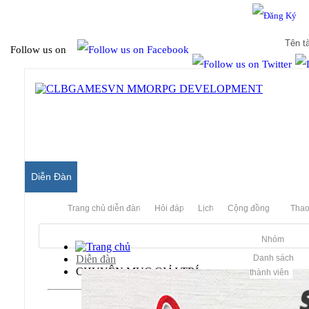
Hello & Welcome to our community.
Is this your first visit?
Follow us on
Diễn Đàn
Trang chủ diễn đàn
Hỏi đáp
Lịch
Cộng đồng
Thao
Nhóm
Diễn đàn
Danh sách
CHUYÊN MỤC GIẢI TRÍ
thành viên