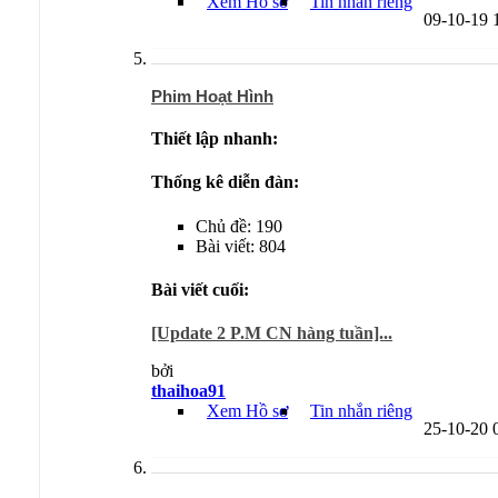
Xem Hồ sơ
Tin nhắn riêng
09-10-19
Phim Hoạt Hình
Thiết lập nhanh:
Thống kê diễn đàn:
Chủ đề: 190
Bài viết: 804
Bài viết cuối:
[Update 2 P.M CN hàng tuần]...
bởi
thaihoa91
Xem Hồ sơ
Tin nhắn riêng
25-10-20