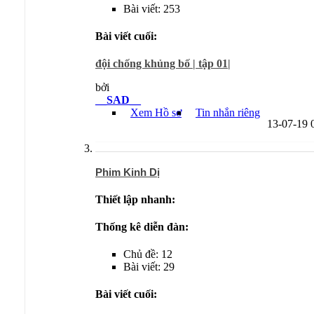
Bài viết: 253
Bài viết cuối:
đội chống khủng bố | tập 01|
bởi
__SAD__
Xem Hồ sơ
Tin nhắn riêng
13-07-19
Phim Kinh Dị
Thiết lập nhanh:
Thống kê diễn đàn:
Chủ đề: 12
Bài viết: 29
Bài viết cuối: