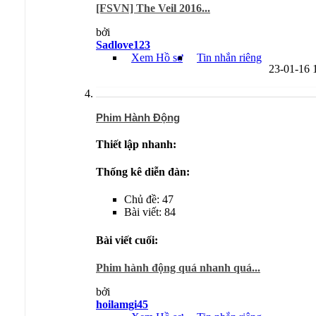
[FSVN] The Veil 2016...
bởi
Sadlove123
Xem Hồ sơ
Tin nhắn riêng
23-01-16
Phim Hành Động
Thiết lập nhanh:
Thống kê diễn đàn:
Chủ đề: 47
Bài viết: 84
Bài viết cuối:
Phim hành động quá nhanh quá...
bởi
hoilamgi45