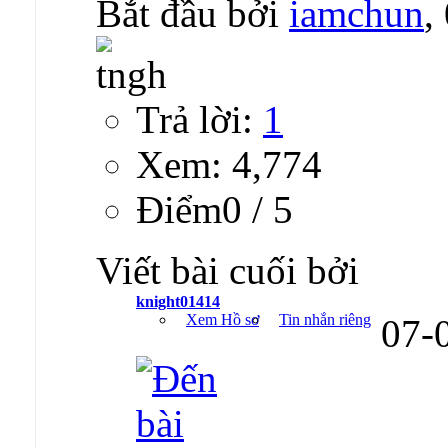
Bắt đầu bởi
iamchun
,
Trả lời:
1
Xem: 4,774
Ðiểm0 / 5
Viết bài cuối bởi
knight01414
Xem Hồ sơ
Tin nhắn riêng
07-