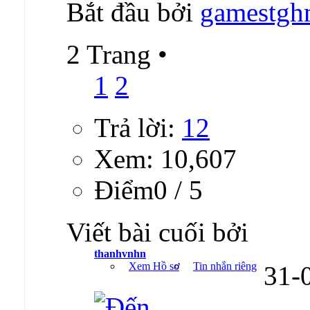
Bắt đầu bởi
gamestg
2 Trang
•
1
2
Trả lời:
12
Xem: 10,607
Ðiểm0 / 5
Viết bài cuối bởi
thanhvnhn
Xem Hồ sơ
Tin nhắn riêng
31-