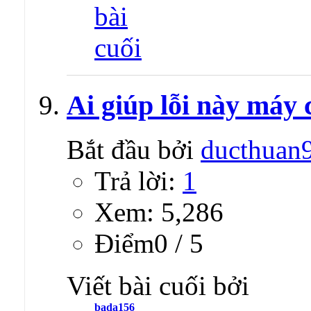
Ai giúp lỗi này máy
Bắt đầu bởi
ducthuan
Trả lời:
1
Xem: 5,286
Ðiểm0 / 5
Viết bài cuối bởi
bada156