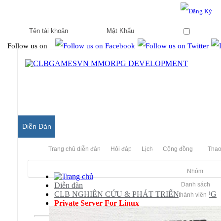
Hello & Welcome to our community.
Is this your first visit?
Ghi nhớ
Follow us on
Diễn Đàn
Trang chủ diễn đàn
Hỏi đáp
Lịch
Cộng đồng
Thao
Nhóm
Diễn đàn
Danh sách
CLB NGHIÊN CỨU & PHÁT TRIỂN MMORPG
thành viên
Private Server For Linux