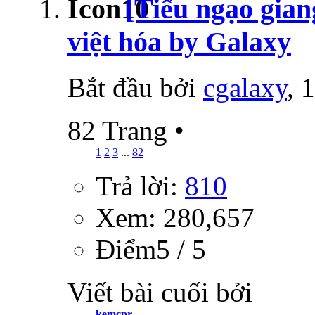
[Tiếu ngạo gian
việt hóa by Galaxy
Bắt đầu bởi
cgalaxy
, 
82 Trang
•
1
2
3
...
82
Trả lời:
810
Xem: 280,657
Ðiểm5 / 5
Viết bài cuối bởi
kemcpr