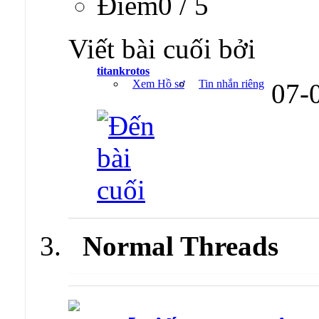
Ðiểm0 / 5
Viết bài cuối bởi
titankrotos
Xem Hồ sơ
Tin nhắn riêng
07-
Normal Threads