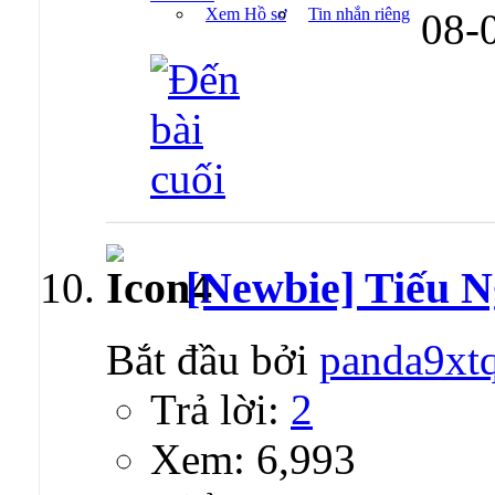
Xem Hồ sơ
Tin nhắn riêng
08-
[Newbie] Tiếu
Bắt đầu bởi
panda9xt
Trả lời:
2
Xem: 6,993