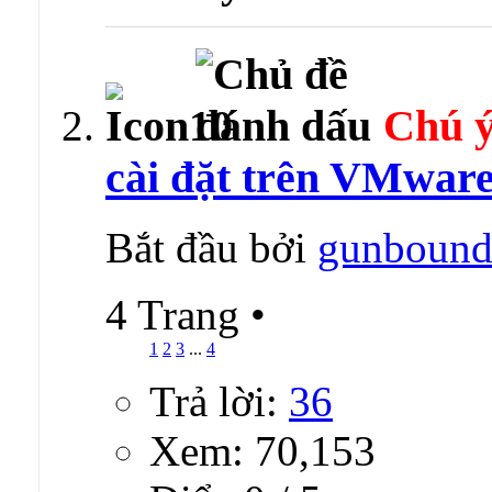
Chú ý
cài đặt trên VMwar
Bắt đầu bởi
gunboun
4 Trang
•
1
2
3
...
4
Trả lời:
36
Xem: 70,153