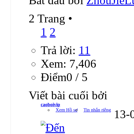
Bắt đầu bởi
ZhouJieL
2 Trang
•
1
2
Trả lời:
11
Xem: 7,406
Ðiểm0 / 5
Viết bài cuối bởi
caoboivip
Xem Hồ sơ
Tin nhắn riêng
13-