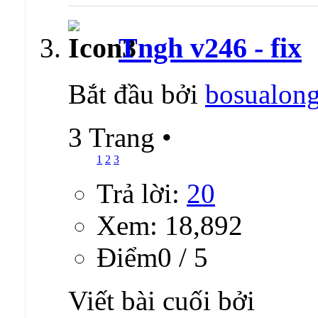
Tngh v246 - fix
Bắt đầu bởi
bosualon
3 Trang
•
1
2
3
Trả lời:
20
Xem: 18,892
Ðiểm0 / 5
Viết bài cuối bởi