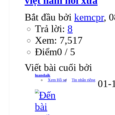
việt nam hồi xưa
Bắt đầu bởi
kemcpr
, 
Trả lời:
8
Xem: 7,517
Ðiểm0 / 5
Viết bài cuối bởi
luandaik
Xem Hồ sơ
Tin nhắn riêng
01-