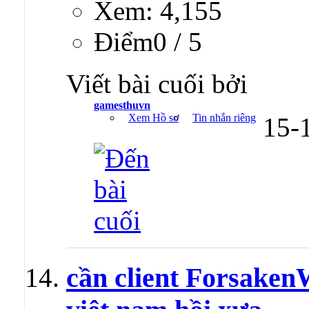
Xem: 4,155
Ðiểm0 / 5
Viết bài cuối bởi
gamesthuvn
Xem Hồ sơ
Tin nhắn riêng
15-
cần client Forsaken