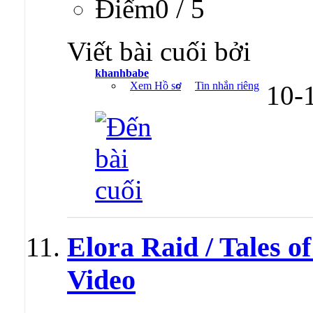
Ðiểm0 / 5
Viết bài cuối bởi
khanhbabe
Xem Hồ sơ
Tin nhắn riêng
10-
Elora Raid / Tales 
Video