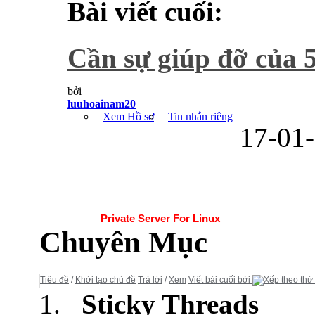
Bài viết cuối:
Cần sự giúp đỡ của 5
bởi
luuhoainam20
Xem Hồ sơ
Tin nhắn riêng
17-01
Diễn đàn:
Private Server For Linux
Chuyên Mục
Tiêu đề
/
Khởi tạo chủ đề
Trả lời
/
Xem
Viết bài cuối bởi
Sticky Threads