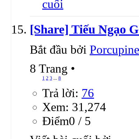
[Share] Tiếu Ngạo Gi
Bắt đầu bởi
Porcupin
8 Trang
•
1
2
3
...
8
Trả lời:
76
Xem: 31,274
Ðiểm0 / 5