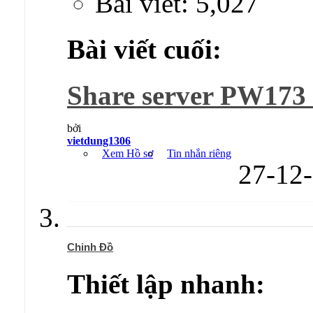
Bài viết: 5,027
Bài viết cuối:
Share server PW173 
bởi
vietdung1306
Xem Hồ sơ
Tin nhắn riêng
27-12
Chinh Đồ
Thiết lập nhanh: