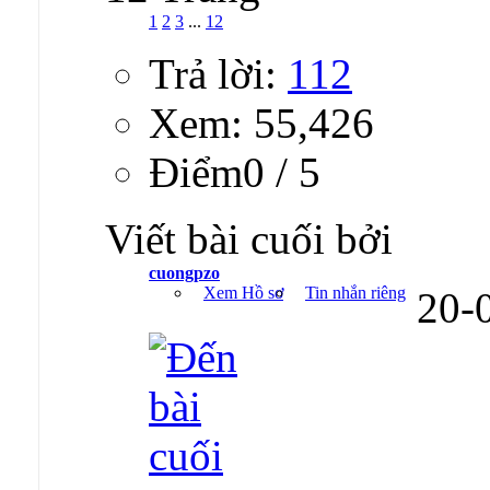
1
2
3
...
12
Trả lời:
112
Xem: 55,426
Ðiểm0 / 5
Viết bài cuối bởi
cuongpzo
Xem Hồ sơ
Tin nhắn riêng
20-