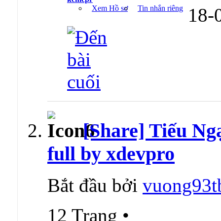
Xem Hồ sơ
Tin nhắn riêng
18-
[Share] Tiếu Ng
full by xdevpro
Bắt đầu bởi
vuong93t
12 Trang
•