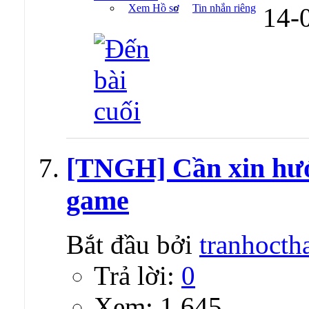
Xem Hồ sơ
Tin nhắn riêng
14-
[TNGH] Cần xin hướn
game
Bắt đầu bởi
tranhocth
Trả lời:
0
Xem: 1,645