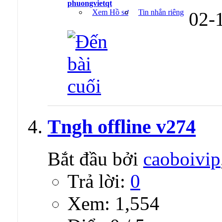
phuongvietqt
Xem Hồ sơ
Tin nhắn riêng
02-
Tngh offline v274
Bắt đầu bởi
caoboivip
Trả lời:
0
Xem: 1,554