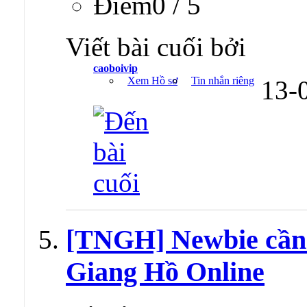
Ðiểm0 / 5
Viết bài cuối bởi
caoboivip
Xem Hồ sơ
Tin nhắn riêng
13-
[TNGH] Newbie cần 
Giang Hồ Online