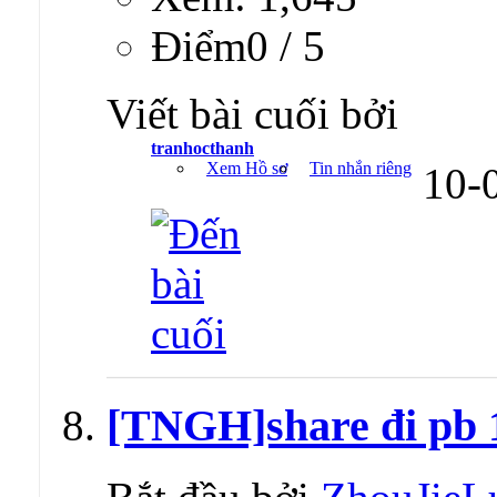
Ðiểm0 / 5
Viết bài cuối bởi
tranhocthanh
Xem Hồ sơ
Tin nhắn riêng
10-
[TNGH]share đi pb 