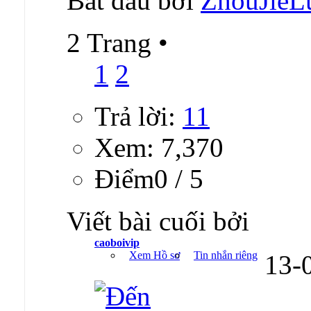
Bắt đầu bởi
ZhouJieL
2 Trang
•
1
2
Trả lời:
11
Xem: 7,370
Ðiểm0 / 5
Viết bài cuối bởi
caoboivip
Xem Hồ sơ
Tin nhắn riêng
13-