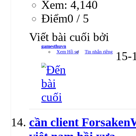
Xem: 4,140
Ðiểm0 / 5
Viết bài cuối bởi
gamesthuvn
Xem Hồ sơ
Tin nhắn riêng
15-
cần client Forsaken