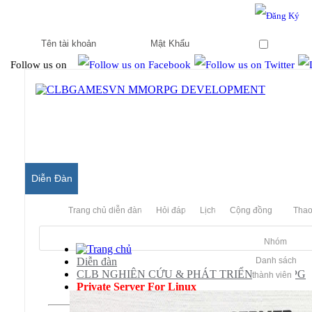
Hello & Welcome to our community.
Is this your first visit?
Ghi nhớ
Follow us on
Diễn Đàn
Trang chủ diễn đàn
Hỏi đáp
Lịch
Cộng đồng
Thao
Nhóm
Diễn đàn
Danh sách
CLB NGHIÊN CỨU & PHÁT TRIỂN MMORPG
thành viên
Private Server For Linux