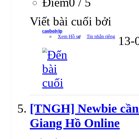
Ðiểm0 / 5
Viết bài cuối bởi
caoboivip
Xem Hồ sơ
Tin nhắn riêng
13-
[TNGH] Newbie cần 
Giang Hồ Online