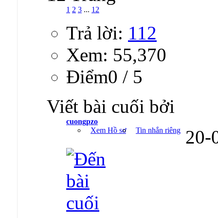
1
2
3
...
12
Trả lời:
112
Xem: 55,370
Ðiểm0 / 5
Viết bài cuối bởi
cuongpzo
Xem Hồ sơ
Tin nhắn riêng
20-