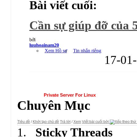
Bài viết cuối:
Cần sự giúp đỡ của 5
bởi
luuhoainam20
Xem Hồ sơ
Tin nhắn riêng
17-01
Diễn đàn:
Private Server For Linux
Chuyên Mục
Tiêu đề
/
Khởi tạo chủ đề
Trả lời
/
Xem
Viết bài cuối bởi
Sticky Threads