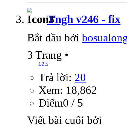
Tngh v246 - fix
Bắt đầu bởi
bosualon
3 Trang
•
1
2
3
Trả lời:
20
Xem: 18,862
Ðiểm0 / 5
Viết bài cuối bởi