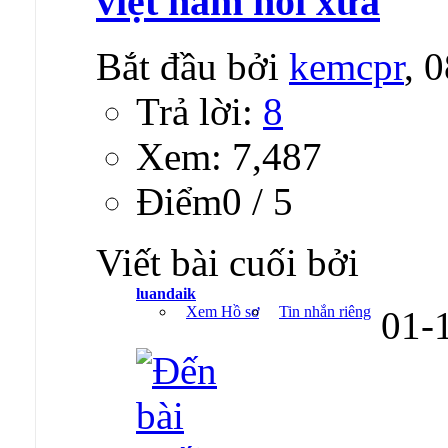
việt nam hồi xưa
Bắt đầu bởi
kemcpr
, 
Trả lời:
8
Xem: 7,487
Ðiểm0 / 5
Viết bài cuối bởi
luandaik
Xem Hồ sơ
Tin nhắn riêng
01-