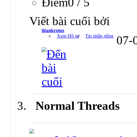
Ðiểm0 / 5
Viết bài cuối bởi
titankrotos
Xem Hồ sơ
Tin nhắn riêng
07-
Normal Threads