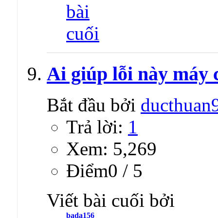
Ai giúp lỗi này máy
Bắt đầu bởi
ducthuan
Trả lời:
1
Xem: 5,269
Ðiểm0 / 5
Viết bài cuối bởi
bada156