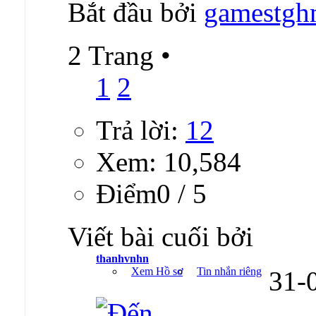
Bắt đầu bởi
gamestg
2 Trang
•
1
2
Trả lời:
12
Xem: 10,584
Ðiểm0 / 5
Viết bài cuối bởi
thanhvnhn
Xem Hồ sơ
Tin nhắn riêng
31-