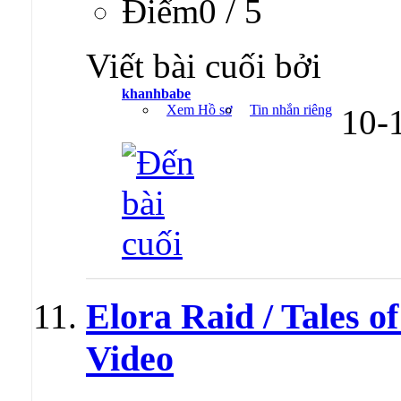
Ðiểm0 / 5
Viết bài cuối bởi
khanhbabe
Xem Hồ sơ
Tin nhắn riêng
10-
Elora Raid / Tales 
Video