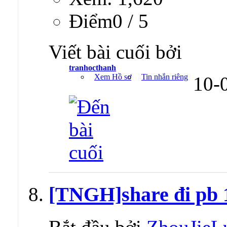
Ðiểm0 / 5
Viết bài cuối bởi
tranhocthanh
Xem Hồ sơ
Tin nhắn riêng
10-
[TNGH]share đi pb 