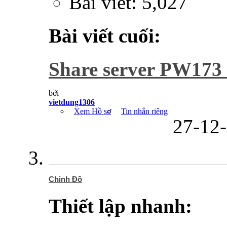
Bài viết: 5,027
Bài viết cuối:
Share server PW173 
bởi
vietdung1306
Xem Hồ sơ
Tin nhắn riêng
27-12
Chinh Đồ
Thiết lập nhanh: