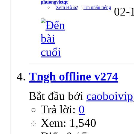
phuongvietqt
Xem Hồ sơ
Tin nhắn riêng
02-
Tngh offline v274
Bắt đầu bởi
caoboivip
Trả lời:
0
Xem: 1,540