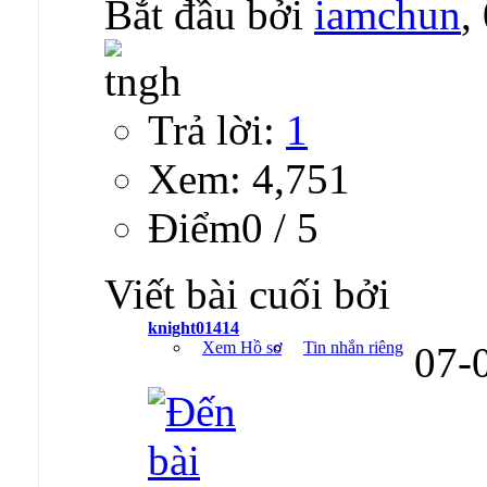
Bắt đầu bởi
iamchun
,
Trả lời:
1
Xem: 4,751
Ðiểm0 / 5
Viết bài cuối bởi
knight01414
Xem Hồ sơ
Tin nhắn riêng
07-