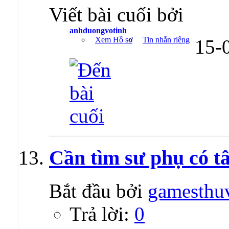
Viết bài cuối bởi
anhduongvotinh
Xem Hồ sơ
Tin nhắn riêng
15-
Cần tìm sư phụ có tâ
Bắt đầu bởi
gamesthu
Trả lời:
0