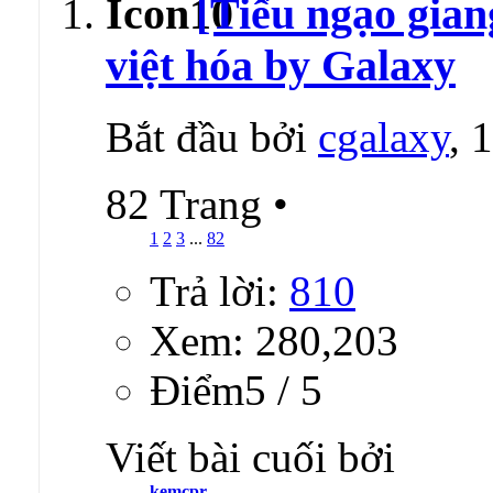
[Tiếu ngạo gian
việt hóa by Galaxy
Bắt đầu bởi
cgalaxy
, 
82 Trang
•
1
2
3
...
82
Trả lời:
810
Xem: 280,203
Ðiểm5 / 5
Viết bài cuối bởi
kemcpr