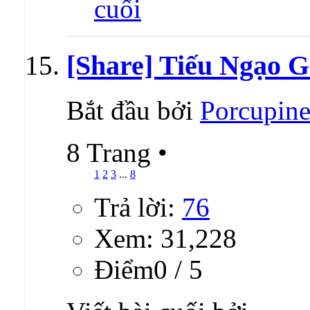
[Share] Tiếu Ngạo Gi
Bắt đầu bởi
Porcupin
8 Trang
•
1
2
3
...
8
Trả lời:
76
Xem: 31,228
Ðiểm0 / 5