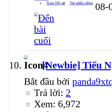
Xem Hồ sơ
Tin nhắn riêng
08-
[Newbie] Tiếu
Bắt đầu bởi
panda9xt
Trả lời:
2
Xem: 6,972