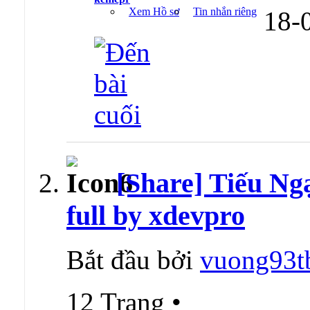
Xem Hồ sơ
Tin nhắn riêng
18-
[Share] Tiếu Ng
full by xdevpro
Bắt đầu bởi
vuong93t
12 Trang
•