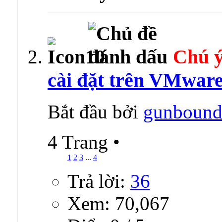
Chú ý
cài đặt trên VMwar
Bắt đầu bởi
gunboun
4 Trang
•
1
2
3
...
4
Trả lời:
36
Xem: 70,067