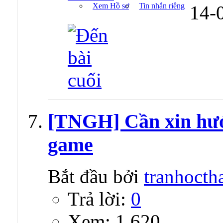
Xem Hồ sơ
Tin nhắn riêng
14-
[TNGH] Cần xin hướn
game
Bắt đầu bởi
tranhocth
Trả lời:
0
Xem: 1,620