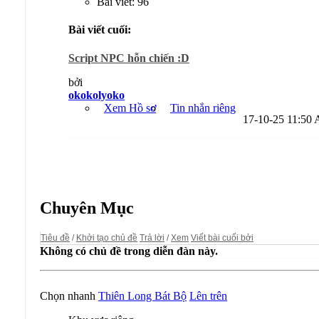
Bài viết: 96
Bài viết cuối:
Script NPC hỗn chiến :D
bởi
okokolyoko
Xem Hồ sơ
Tin nhắn riêng
17-10-25
11:50
Diễn đàn:
Thiên Long Bát Bộ
Chuyên Mục
Tiêu đề
/
Khởi tạo chủ đề
Trả lời
/
Xem
Viết bài cuối bởi
Không có chủ đề trong diễn đàn này.
Chọn nhanh
Thiên Long Bát Bộ
Lên trên