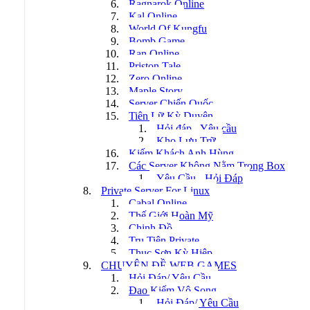
Ragnarok Online
Kal Online
World Of Kungfu
Bomb Game
Ran Online
Priston Tale
Zero Online
Maple Story
Server Chiến Quốc
Tiên Lữ Kỳ Duyên
Hỏi đáp - Yêu cầu
Kho Lưu Trữ
Kiếm Khách Anh Hùng
Các Server Không Nằm Trong Box
Yêu Cầu - Hỏi Đáp
Private Server For Linux
Cabal Online
Thế Giới Hoàn Mỹ
Chinh Đồ
Tru Tiên Private
Thục Sơn Kỳ Hiệp
CHUYÊN ĐỀ WEB GAMES
Hỏi Đáp/ Yêu Cầu
Đao Kiếm Vô Song
Hỏi Đáp/ Yêu Cầu