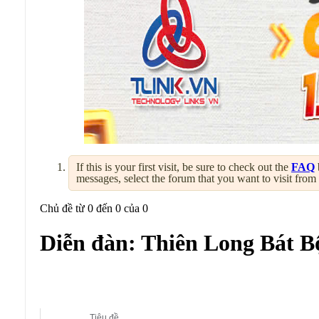
If this is your first visit, be sure to check out the
FAQ
messages, select the forum that you want to visit from
Chủ đề từ 0 đến 0 của 0
Diễn đàn:
Thiên Long Bát B
Diễn đàn con:
Thiên Long Bát Bộ
Tiêu đề