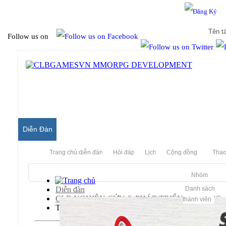
Hello & Welcome to our community.
Is this your first visit?
Follow us on
Diễn Đàn
Trang chủ diễn đàn
Hỏi đáp
Lịch
Cộng đồng
Thao
Nhóm
Diễn đàn
Danh sách
CLB NGHIÊN CỨU & PHÁT TRIỂN MMORPG
thành viên
Thiên Long Bát Bộ