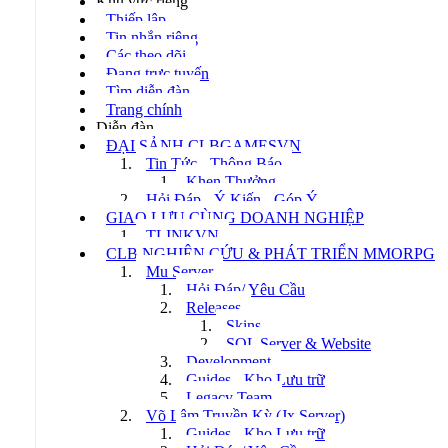
Khu vực riêng
Thiếp lập
Tin nhắn riêng
Các theo dõi
Đang trực tuyến
Tìm diễn đàn
Trang chính
Diễn đàn
ĐẠI SẢNH CLBGAMESVN
Tin Tức - Thông Báo
Khen Thưởng
Hỏi Đáp - Ý Kiến - Góp Ý
GIAO LƯU CÙNG DOANH NGHIỆP
TLINKVN
CLB NGHIÊN CỨU & PHÁT TRIỂN MMORPG
Mu Server
Hỏi Đáp/ Yêu Cầu
Releases
Skins
SQL Server & Website
Development
Guides - Kho Lưu trữ
Legacy Team
Võ Lâm Truyền Kỳ (Jx Server)
Guides - Kho Lưu trữ