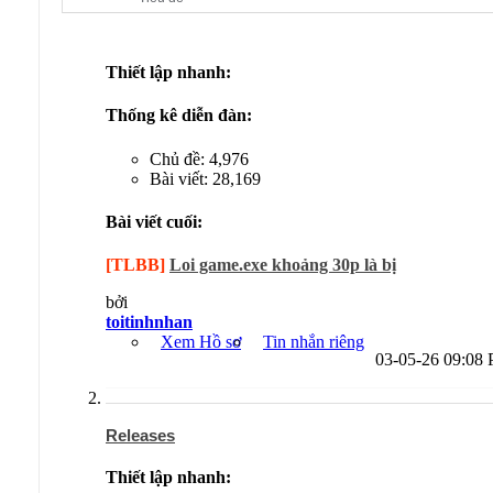
Thiết lập nhanh:
Thống kê diễn đàn:
Chủ đề: 4,976
Bài viết: 28,169
Bài viết cuối:
[TLBB]
Loi game.exe khoảng 30p là bị
bởi
toitinhnhan
Xem Hồ sơ
Tin nhắn riêng
03-05-26
09:08
Releases
Thiết lập nhanh: