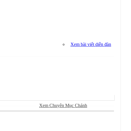
Xem bài viết diễn đàn
Sử Dụng
Ðánh Dấu Ðã Ðọc
Xem Chuyên Mục Chánh
Kiếm Trong Chuyên Mục