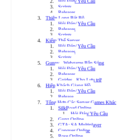
Hỏi Đáp/ Yêu Cầu
Scripts
Releases
Thiên Long Bát Bộ
Hỏi Đáp/ Yêu Cầu
Releases
Scripts
Kiếm Thế Server
Hỏi Đáp/ Yêu Cầu
Releases
Scripts
Gunny - Webgame Bắn Súng
Hỏi Đáp/ Yêu Cầu
Releases
Guides - Kho Lưu trữ
Hiệp Khách Giang Hồ
Hỏi Đáp/ Yêu Cầu
Release
Tổng Hợp Các Server Games Khác
SilkRoad Online
Hỏi Đáp/ Yêu Cầu
Gunz Online
GTA: SA Multiplayer
Conquer Online
Rose Online