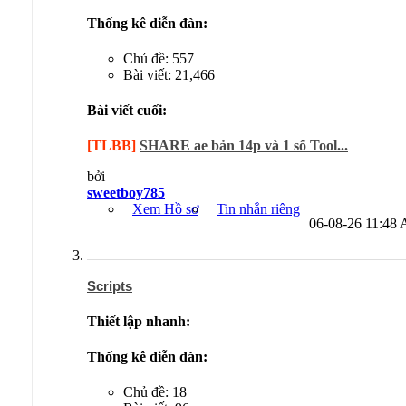
Thống kê diễn đàn:
Chủ đề: 557
Bài viết: 21,466
Bài viết cuối:
[TLBB]
SHARE ae bản 14p và 1 số Tool...
bởi
sweetboy785
Xem Hồ sơ
Tin nhắn riêng
06-08-26
11:48
Scripts
Thiết lập nhanh:
Thống kê diễn đàn:
Chủ đề: 18